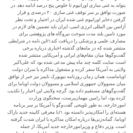
بتواند به غنی سازی اورانیوم تا خلوص پنج درصد ادامه دهد. در
صورت توافق بر سر توقف غنی سازی ٢٠ درصدی و قرار
گرفتن ذخایر اورانیوم غنی شده ایران در اختیار و تحت نظر
آژانس بین المللی انرژی اتمی، ایران باید تضمین های لازم در
مورد تامین بلند مدت سوخت نیروگاه های پژوهشی برای
مصارف علمی و پزشکی را دریافت کند.nاین نامه در شرایطی
منتشر شده که در ماه‌های گذشته اخباری درباره برخی
گفت‌وگوها میان مقام‌های ایرانی و آمریکایی منتشر شده
است. سایت کلمه چند ماه پیش مدعی شده بود که علی‌اکبر
ولایتی به آمریکا سفر کرده و مشغول مذاکره با سران دولت
اوباماست. همان زمان روزنامه نیویورک تایمز نیز خبر از توافق
میان مسوولان جمهوری اسلامی و مسوولان دولت اوباما برای
گفت‌وگوهای مستقیم داده بود. گرچه ولایتی این اخبار را تکذیب
کرده بود، اما رامین مهمان‌پرست، سخنگوی وزارت
امورخارجه، به طور تلویحی گفت‌وگو با آمریکا بر سر برنامه
هسته‌ای را امکان‌پذیر دانسته بود. nبا معرفی کابینه جدید باراک
اوباما، گمانه‌زنی‌ها درباره امکان مذاکره با ایران شدت گرفته
است. وزیر دفاع و وزیرامورخارجه جدید آمریکا، از جمله