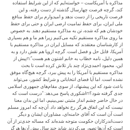
مذاکره با آمریکاست – خواسته‌ایم که از این شرایط استفاده
کند، گرچه فرصت چهارسال گذشته از دست رفته، و این
فرصت تاریخی را از دست ندهد و امیدوارم برای حفظ منافع
ملی ایران، برای حفظ تمامیت ارضی ایران و حتی برای حفظ
خودشان هم که شده، تن به مذاکره مستقیم دهند. به خصوص
ما روی مذاکره مستقیم تکیه می‌کنیم زیرا هم ما و هم بسیاری
از کارشناسان معتقدند که مسایل ایران در مذاکره مستقیم با
آمریکا، قابل حل و فصل است. گرچه اروپا هم نقش دارد و به
همین دلیل، نامه خطاب به خانم اشتون هم هست”:nپیش از
این، محمود احمدی‌نژاد چند بار تلاش کرده است تا بحث
مذاکره مستقیم با آمریکا را به پیش ببرد، گرچه هیچ‌گاه موفق
نشده است. اما آیا فضای انتخاباتی و شرایط کشور، می‌تواند
باعث شود که این پیشنهاد، از سوی مقام‌های جمهوری اسلامی
جدی گرفته شود؟nاشکوری پاسخ می‌دهد: “درست است که
در حال حاضر چشم انداز مثبتی نمی‌بینیم، اما این بدان معنا
نیست که این اتفاق هرگز رخ نخواهد داد. آن‌چه که امروز مسلم
است آن است که آقای خامنه‌ای، مشاوران ایشان و دیگر
دست‌اندرکاران حکومت متوجه شده‌اند که مساله جدی‌تر از آن‌
است که آن‌ها تصور می‌کردند. شاید چند سال پیش آن‌ها هرگز