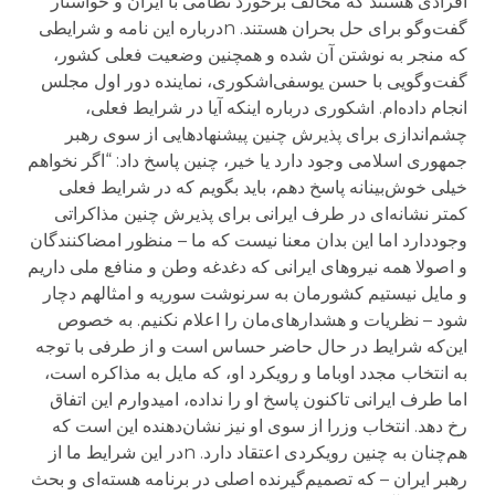
افرادی هستند که مخالف برخورد نظامی با ایران و خواستار
گفت‌وگو برای حل بحران هستند. nدرباره این نامه و شرایطی
که منجر به نوشتن آن شده و همچنین وضعیت فعلی کشور،
گفت‌وگویی با حسن یوسفی‌اشکوری، نماینده دور اول مجلس
انجام داده‌ام. اشکوری درباره این‎که آیا در شرایط فعلی،
چشم‌اندازی برای پذیرش چنین پیشنهادهایی از سوی رهبر
جمهوری اسلامی وجود دارد یا خیر، چنین پاسخ داد: “اگر نخواهم
خیلی خوش‌بینانه پاسخ دهم، باید بگویم که در شرایط فعلی
کمتر نشانه‌ای در طرف ایرانی برای پذیرش چنین مذاکراتی
وجوددارد اما این بدان معنا نیست که ما – منظور امضاکنندگان
و اصولا همه نیروهای ایرانی که دغدغه وطن و منافع ملی داریم
و مایل نیستیم کشورمان به سرنوشت سوریه و امثالهم دچار
شود – نظریات و هشدارهای‌مان را اعلام نکنیم. به خصوص
این‌که شرایط در حال حاضر حساس است و از طرفی با توجه
به انتخاب مجدد اوباما و رویکرد او، که مایل به مذاکره است،
اما طرف ایرانی تاکنون پاسخ او را نداده، امیدوارم این اتفاق
رخ دهد. انتخاب‌ وزرا از سوی او نیز نشان‌دهنده این است که
هم‌چنان به چنین رویکردی اعتقاد دارد. nدر این شرایط ما از
رهبر ایران – که تصمیم‌گیرنده اصلی در برنامه هسته‌ای و بحث