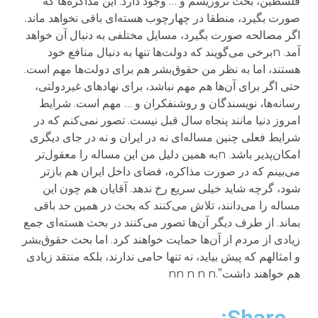
فلسطین، بحث تروریسم و … وجود دارد. این مذاکره‌ها که
صورت بگیرد، منطقا در چهارچوب هسته‌ای باقی نخواهد ماند.
اگر مصالحه صورت بگیرد، مسایل مختلفی به دنبال آن خواهد
آمد. nبرخی می‌گویند که دولت‌ها تنها به دنبال منافع خود
هستند، اما به نظر من حقوق‌بشر هم برای دولت‌ها مهم است.
حتی اگر برای آن‌ها هم مهم نباشد، برای نهادهای غیردولتی،
رسانه‌ها، نویسندگان و روشنفکران و … مهم است. شرایط
امروز دنیا مانند پنجاه سال قبل نیست. تصور نمی‌کنم که در
شرایط فعلی چنین مساله‌ای نه در ایران و نه در جای دیگری
امکان‌پذیر باشد. nبه همین دلیل من این مساله را معقول‌تر
می‌بینم که در صورت مذاکره، فضای داخل ایران هم بازتر
شود، گرچه شاید خیلی سریع رخ ندهد. آقایان هم چون این
مساله را می‌دانند، تلاش می‌کنند که بحث در همین حد باقی
بماند. از طرف دیگر آن‌ها تصور می‌کنند در بحث هسته‌ای جمع
زیادی از مردم از آن‌ها حمایت خواهند کرد. اما بحث حقوق‌بشر
و امثالهم که پیش بیاید، نه تنها حامی ندارند، بلکه منتقد زیادی
هم خواهند داشت”.nn n n n