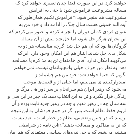
خواهند کرد. در این صورت فضا چنان تغییری خواهد کرد که
مساله مشروعیت فراموش شود یا حتی به افزایش
مشروعیت هم منجر شود. nفراموش نکنیم همان‌طور که
آیت‌الله خمینی هشت سال جنگ را ادامه داد و خود من به
عنوان فردی که آن دوران را تجربه کردم و تصور نمی‌کردم که
این بحران هرگز حل شود، اما حل شد. پیش از آن مساله
گروگان‌ها بود که آن هم حل شد. گرچه متاسفانه هر دو به
شکل بدی حل شدند. این‎بار هم این امکان وجود دارد. این‌که
می‌گویند امکان ندارد آقای خامنه‌ای تن به مذاکره یا مصالحه
دهد، به نظر من حرف خیلی واقع‌بینانه‌ای نیست. نمی‌خواهم
بگویم که حتما خواهد شد؛ خود من هم چشم‌انداز
امیدوارکننده‌ای نمی‌بینم، اما خیلی از واقعیت‌ها موجب
می‌شود که رهبر ایران هم سرانجام بر سر دوراهی مرگ و
زندگی قرار بگیرد و تن به این انتخاب دهد. یک چیز در این سی و
سه سال چه در رهبر قدیم و چه در رهبر جدید ثابت بوده و آن
لزوم حفظ نظام است. پس اگر در جمع خودشان به این نتیجه
برسند که در چنین وضعیتی، نظام در خطر است، بعید نیست
که تن به مذاکره و مصالحه بدهند”.nاین نامه در شرایطی
منتشر می‌شود که برخی نیروهای سیاسی معتقدند که هم‌زمان