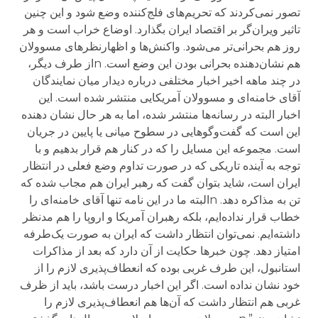
تصور نمی‌کردند که تحریم‌های فلج‌کننده وضع شود و این چنین
تاثیر ویران‌گر بر اقتصاد ایران بگذارد. اوضاع خراب است و هر
روز هم بحرانی‌تر می‌شود. واکنش‌ها و اظهارنظرهای مسوولان
هم نشان‌دهنده بحرانی بودن این وضع است. nاز طرف دیگر،
در چند ماهه اخیر اخبار مختلفی درباره دیدار میان نمایندگان
آقای خامنه‌ای و مسوولان آمریکایی منتشر شده است. این
اخبار البته در رسانه‌ها منتشر شده، اما به هر حال نشان دهنده
این است که گفت‌وگوهایی در سطوح میانی یا پایین در جریان
است. مجموعه این مسایل را که در کنار هم قرار بدهیم و با
توجه به آینده تاریکی که در صورت تداوم وضع فعلی در انتظار
ایران است، شاید بتوان گفت که رهبر ایران هم مجاب شده که
تن به مذاکره دهد. nالبته ما در این نامه تنها آقای خامنه‌ای را
خطاب قرار نداده‌ایم، بلکه رهبران آمریکا و اروپا را هم مدنظر
داشته‌ایم. نمی‌توان انتظار داشت که ایران به صورت یک‌طرفه
امتیاز دهد. چون خبرها حکایت از آن دارد که بعد از مذاکرات
استانبول، این طرف غربی بوده که انعطاف‌پذیری لازم را از
خود نشان نداده است. اگر این اخبار درست باشد، باید از ظرف
غربی هم انتظار داشت که آن‌ها هم انعطاف‌پذیری لازم را