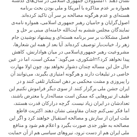
نشان دهند”.nمسوولان جمهوری اسلامی در سال‌های گذشته
همواره بر عدم مذاکره با آمریکا و ملی بودن بحث برنامه
هسته‌ای و عدم هرگونه مصالحه بر سر آن تاکید کرده‌اند.
اصول‌گرایان و حامیان رهبر جمهوری اسلامی، همواره نامه‌ی
نمایندگان مجلس ششم به آیت‌الله خامنه‌ای مبنی بر حل و
فصل مشکلات بر سر برنامه هسته‌ای و پیشنهاد نوشیدن جام
زهر را، خیانت‌بار توصیف کرده‌اند. آیا بعد از همه این شعارها،
مشروعیت رهبر جمهوری‌اسلامی در میان هوادارنش، کاهش
پیدا نخواهد کرد؟nاشکوری، می‌گوید: “ممکن است، اما در عین
حال حل این مساله چندان دشوار نخواهد بود. چون اولا مهارت
خاصی در تبلیغات دارند و هرگونه امتیازی بگیرند، می‌توانند آن
را پیروزی و مشت محکمی بر دهن استکبار تلقی کنند و در
ایران جشن ملی برگزار کنند. از سوی دیگر فراموش نکنیم این
طیف از نیروهایی که ممکن است مساله‌دار یا معترض باشند،
تعدادشان در ایران زیاد نیست. گرچه درارکان قدرت هستند،
اما فکر نمی‌کنم چندان مقاومتی نشان دهند. اکثریت قاطع
ملت ایران از سازش و مصالحه استقبال خواهند کرد و اگر این
مصالحه به طور جدی صورت بگیرد و اعلام هم شود و منافع
ملی ایران هم از دست نرود، نیروهای سیاسی هم از آن حمایت