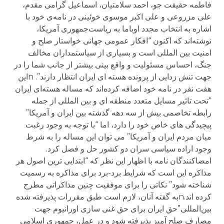
فاطمه حقیقت جو، احمد سلامتیان، اسماعیل گرامی مقدم،
علی مزروعی و علی اکبر موسوی خوئینی در نامه‌ی خود با
اشاره به انتخاب مجدد اوباما به ریاست‌جمهوری آمریکا،
نوشته‌اند که اکنون “افکار عمومی جهانی خواستار صلح و
امنیت بین المللی است و بسیاری از سیاستمداران مخالف
جنگ، احساس مسئولیت و واقع بینی بیشتر از جانب شما را در
جهت تنش زدایی از پرونده هسته ای ایران انتظار دارند”. nاین
هفت نفر در نامه خود اضافه کرده‌اند که مساله هسته‌ای ایران
“تحت تاثیر مسایل متعدد منطقه ای و بین المللی از جمله
رابطه تخاصمی بیش از سه دهه گذشته بین ایران و آمریکا”
پیچیدگی های خاص خود را دارد، اما “با توجه به وجود رغبت
میان مردم ایران و آمریکا” می توان این مساله را به شرط
وجود اراده سیاسی سران دو کشور حل و فصل کرد.
امضاکنندگان نامه با اظهار این نظر که “ابتدایی ترین اصول هر
مذاکره این است که شرایط برد-برد برای مذاکره به رسمیت
شناخته شود” نکاتی را برای موفقیت چنین مذاکراتی مطرح
کرده اند.nبه گفته آنان، لازم است طبق مقررات پذیرفته شده
بین‌المللی”حق ایران برای حق غنی سازی اورانیوم جهت
مصارف صلح آمیز پذیرفته شود و در عمل، جمهوری اسلامی