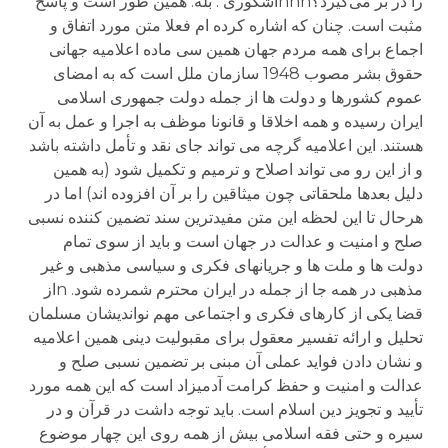
را در بر می‌گیرد؟nnnاشکوری : بله. همین طور است و پاسخ
مثبت است. چنان که اشاره کرده ام فعلا متن مورد اتفاق و
اجماع برای همه مردم جهان همین سی ماده اعلامیه جهانی
حقوق بشر مصوب 1948 سازمان ملل است که به امضای
عموم کشورها و دولت ها از جمله دولت جمهوری اسلامی
ایران رسیده و همه اخلاقا و قانونا موظف به اجرا و عمل به آن
هستند. این اعلامیه گرچه می تواند جای نقد و تأمل داشته باشد
و از این رو می تواند اصلاح و ترمیم و تکمیل شود (به همین
دلیل بعدها ملحقاتی چون میثاقین را بر آن افزوده اند) اما در
هرحال تا این لحظه این متن مفیدترین سند تضمین کننده نسبی
صلح و امنیت و عدالت در جهان است و باید از سوی تمام
دولت ها و ملت ها و جریانهای فکری و سیاسی مذهبی و غیر
مذهبی در همه جا از جمله در ایران محترم شمرده شود. nاز
قضا یکی از کارهای فکری و اجتماعی مهم نواندیشان مسلمان
تحلیل و ارائه تفسیر معقول برای مقبولیت دینی همین اعلامیه
و نشان دادن فواید عملی آن مبنی بر تضمین نسبی صلح و
عدالت و امنیت و حفظ کرامت آدمیزاد است که این همه مورد
تأیید و تجویز دین اسلام است. باید توجه داشت در قرآن و در
سیره و حتی فقه اسلامی بیش از همه روی این چهار موضوع