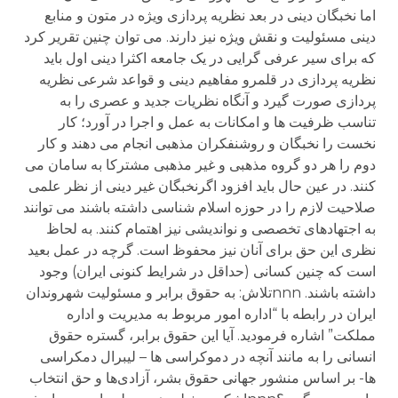
اما نخبگان دینی در بعد نظریه پردازی ویژه در متون و منابع
دینی مسئولیت و نقش ویژه نیز دارند. می توان چنین تقریر کرد
که برای سیر عرفی گرایی در یک جامعه اکثرا دینی اول باید
نظریه پردازی در قلمرو مفاهیم دینی و قواعد شرعی نظریه
پردازی صورت گیرد و آنگاه نظریات جدید و عصری را به
تناسب ظرفیت ها و امکانات به عمل و اجرا در آورد؛ کار
نخست را نخبگان و روشنفکران مذهبی انجام می دهند و کار
دوم را هر دو گروه مذهبی و غیر مذهبی مشترکا به سامان می
کنند. در عین حال باید افزود اگرنخبگان غیر دینی از نظر علمی
صلاحیت لازم را در حوزه اسلام شناسی داشته باشند می توانند
به اجتهادهای تخصصی و نواندیشی نیز اهتمام کنند. به لحاظ
نظری این حق برای آنان نیز محفوظ است. گرچه در عمل بعید
است که چنین کسانی (حداقل در شرایط کنونی ایران) وجود
داشته باشند. nnnتلاش: به حقوق برابر و مسئولیت شهروندان
ایران در رابطه با “اداره امور مربوط به مدیریت و اداره
مملکت” اشاره فرمودید. آیا این حقوق برابر، گستره حقوق
انسانی را به مانند آنچه در دموکراسی ها – لیبرال دمکراسی
ها- بر اساس منشور جهانی حقوق بشر، آزادی‌ها و حق انتخاب