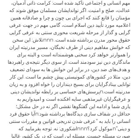
مهم انسانی و اجتماعی تأکید شده است: کرامت ذاتی آدمیان،
عدالت، صلح و امنیت. اگر نواندایشان مسلمان موفق شوند که
مؤمنان را قانع کنند که اجرای بی چون و چرا و صادقانه همین
اعلامیه مورد تأیید دین اسلام است، گامی مهم در جهت عرفی
گرایی و گذار از مرحله شریعت محوری سنتی به عرفی گرایی
حقوق محور مدرن برداشته شده است. nnnتلاش: این سخن
که خوانش مفاهیم دینی از طرف نخبگان، مسیر مدرنیته ایران
را هموارتر خواهد کرد سخنی هوشمندانه است و البته برای
ماندگاری دین نیز سودمند است. از سوی دیگر نتیجه‌ی راهبردها
و هدف‌های ضد دین، در برابر این خوانش ها به سودای تضعیف
دین، مثلا در کشور‌های کمونیستی پیش چشم ما است. این کار
توانایی بینادگرایان برای بسیج دینداران را خواه افزود و به زیان
مدرنیته است.nپرسش‌های حساسی بر رابطه نواندیشان دینی
و عرفیگرایان غیرمذهبی سایه افکنده است و امیدواریم به
یاری شما و ادامه این گفتگوها نقشی اگر نه در حل مشکل؛
حداقل در شفاف سازی دیدگاه‌ها برداشته شود:nآیا حقوق فرد
انسانی را باید به “عرفی شدن تدریجی قوانین و مقررات سنتی
و دینی”nموکول کرد؟nnnاشکوری: نه. توجه بفرمایید که
صورت مسئله چیست. مسئله این است که در یک کشور غالبا