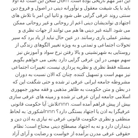
این امر مهم تاریخی بوده است. nحال سخن این است که اولا
باید با یک شیفت معقول و نوآورانه دینی در اصول و فروع دین
سنتی روند عرفی گرایی طی شود و ثانیا این امر با تلاش های
اجتهادی نواندیشان دینی اعم از روحانی و غیر روحانی ممکن
می شود. البته غیر دینی ها هم می توانند از جهات نظری و
بیشتر عملی یاری رسانند. در عین حال نباید از یاد برد که سیر
تحولات اجتماعی و تمدنی و به ویژه تغییر الگوهای زندگی از
روستایی به شهرنشینی و بالا رفتن نرخ سواد و آموزش نیز
سهم مهمی در این عرفی گرایی دارد. یعنی می خواهم بگویم
مسئله فقط نظری و نظریه پردازی نیست، تغییرات اجتماعی
نیز مهم است و تسهیل کننده. چنان که الان نسبت به دوران
مشروطه جامعه ایرانی عرفی تر شده و حتی شگفت این که
در بطن و متن حکومت به ظاهر مذهبی و فقه محور جمهوری
اسلامی جامعه ایران عرفی تر شده و زمینه های عرفی سازی
بیش از پیش فراهم آمده است. nnnتلاش: آیا حکومت قانونی
عرفیگرا به اذن یا اجتهاد بستگی دارد؟ nnnاشکوری: به لحاظ
منطقی و نظری حکومت قانونی عرفی نه نیازی به اذن دین و
دینداران دارد و نه به اجتهاد مصطلح دینی محتاج است؛ نظام
حقوقی عرفی مدرن برآمده از خواست و رضایت و آرای آزاد