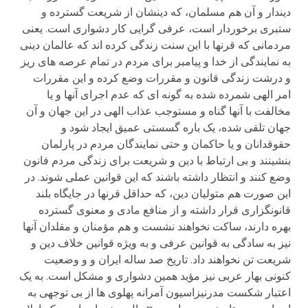
دیندار و آن هم مسلمان، که دینشان از شریعت گسترده و
ستبری برخوردار است، عرفی گرایی کار دشواری است. یعنی
مردمانی که قرنها با این سنت زندگی کرده اند که عالمان دینی
به نمایندگی از خدا و پیامبر برای مردم در تمام عرصه های ریز
و درشت زندگی قانون و مقررات وضع کرده و این مقررات
امر الهی شمرده شده به گونه ای که عدم اجرای آنها و یا
مخالفت با آنها گناه و مستوجب عذاب الهی در این جهان و آن
جهان تلقی شده، یک باره گسستی عمیق ایجاد شود و
حقوقدانان و یا حاکمان و حتی نمایندگان مردم در پارلمان
بنشینند و بی ارتباط با دین و شریعت برای زندگی مردم فانون
وضع کنند و انتظار داشته باشند که این قوانین عملی شوند. در
این صورت هم متولیان دین، که حداقل قرنها در جایگاه بلند
قانونگزاری قرار داشته و از منافع مادی و معنوی گسترده
بهره دارند، ساکت نخواهند نشست و هم مؤمنان و مقلدان آنها
نیز به سادگی به قوانین عرفی و به ویژه قوانین خلاف دین و
شریعت تن نخواهند داد. تاریخ صد ساله ایران و و وضعیت
کنونی بهار عربی نیز مؤید همین دشواری و مشکل است. به یک
اعتبار شکست مدرنیزاسیون آمرانه پهلوی ها از بی توجهی به