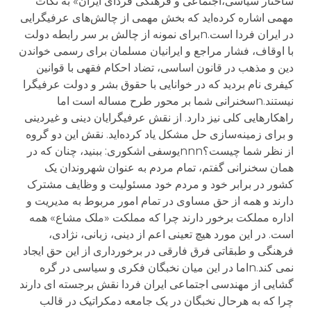
ساختار سیاسی،اجتماعی و فرهنگی فردای ایران» به نکات
مهمی اشاره کرده‌اید که بخش مهمی از چالش‌های عرفیگرایی
در ایران فردا است.nبرای نمونه از چالش بر سر رابطه دولت
با اوقاف، فشار مراجع و ایرانیان مسلمان برای رسمی خواندن
دین و مذهب در قانون اساسی، تضاد احکام فقهی با قوانین
کیفری نام بردید که در خوانایی با حقوق بشر و دولت عرفیگرا
نیستند.nسخنرانی شما بر محور طرح مساله است اما
راهکارهایی کلی نیز دارد. از نقش عرفیگرایان دینی و غیردینی
و برای زمینه‌سازی حل مشکل یاد کرده‌اید. نقش این دو گروه
از نظر شما چیست؟nnnیوسفی اشکوری: ببنید، چنان که در
همان سخنرانی گفتم، تمام مردم به عنوان شهروندان یک
کشور در برابر خود و مردم خود مسئولیت و وظایف مشترک
دارند و همه از حق مساوی در تمام امور مربوط به مدیریت و
اداره مملکت برخور دارند چرا که مملکت «ملک مشاع» همه
است. در این مورد هیچ تعینی اعم از دینی، زبانی، نژادی،
فرهنگی و طبقاتی فرق فارقی در برخورداری از این حق ایجاد
نمی کند.nاما در این میان نخبگان فکری و سیاسی در گره
گشایی از مهندسی اجتماعی ایران فردا نقش برجسته ای دارند
چرا که به هرحال نخبگان در یک جامعه دمکراتیک در قالب