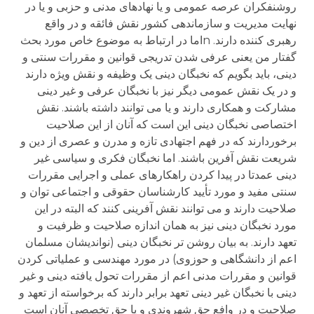
روشنفکران عرصه عمومی و یا نهادهای مدنی و حزبی و یا در
نهایت مدیریت و سازماندهی کشور نقش فائقه و در واقع
رهبری کننده دارند. nاما در ارتباط به موضوع خاص مورد بحث
گفتار من یعنی عرفی شدن تدریجی قوانین و مقررات سنتی و
دینی، باید بگویم که نخبگان دینی یک وظیفه و نقش ویژه دارند
و در یک نقش عمومی دیگر نیز با نخبگان عرفی و غیر دینی
مشارکت و همکاری دارند و یا می توانند داشته باشند. نقش
اختصاصی نخبگان دینی این است که آنان از این صلاحیت
برخوردارند که در فهم اجتهادی تازه و مدرن و عصری از دین و
شریعت نقش آفرین باشند. اما نخبگان فکری و سیاسی غیر
دینی عمدتا در پیدا کردن راهکارهای عملی و اجرایی مقررات
سنتی مفید و مورد تأیید کارشناسان حقوقی و اجتماعی توان و
صلاحیت دارند و می توانند نقش آفرینی کنند که البته در این
مورد نخبگان دینی نیز به همان اندازه صلاحیت و ظرفیت و
تعهد دارند. به بیان روشن تر نخبگان دینی (نواندیشان مسلمان
اعم از دانشگاهی و حوزوی) در مورد مهندسی و عملیاتی کردن
قوانین و مقررات مدنی اعم از مقررات تحول یافته دینی و غیر
دینی با نخبگان غیر دینی تعهد برابر دارند که برخواسته از تعهد و
صلاحیت و در وافع حق شهروندی و یا حق تخصصی آنان است