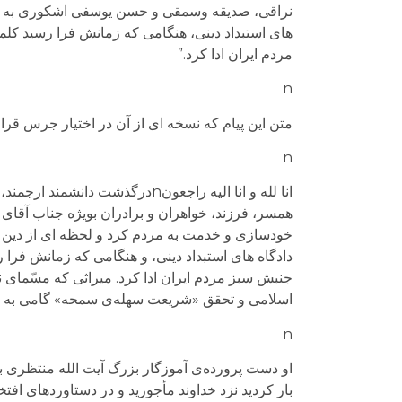
نراقی، صدیقه وسمقی و حسن یوسفی اشکوری به خانو
های استبداد دینی، هنگامی که زمانش فرا رسید کلمه 
مردم ایران ادا کرد.”
n
متن این پیام که نسخه ای از آن در اختیار جرس قرا
n
انا لله و انا الیه راجعونnدرگذ
همسر، فرزند، خواهران و برادران بویژه جناب آق
خودسازی و خدمت به مردم کرد و لحظه ای از دین خد
دادگاه های استبداد دینی، و هنگامی که زمانش فرا رس
جنبش سبز مردم ایران ادا کرد. میراثی که مسّمای ن
اسلامی و تحقق «شریعت سهله‌‌ی سمحه» گامی به 
n
او دست پرورده‌ی آموزگار بزرگ آیت الله منتظری بو
بار کردید نزد خداوند مأجورید و در دستاوردهای افت