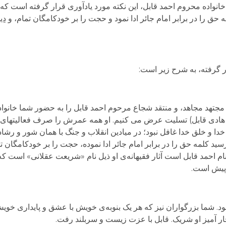
اده محروم احمد قابل، این نکته مورد یادآوری قرار گرفته است که آ
حق را در برابر امام جائر ادا نمود و حجت را بر خودکامگان تمام، و دِ
ر گرفته، به شرح زیر است:
شت دانشمند ارجمند، مجتهد مجاهد، و منتقد شجاع مرحوم احمد قابل را به حضور شما خا
ای هادی قابل) تسلیت عرض می کنیم. او همه عمرش را صرف فعالیتها
ا و خلق خدا غافل نبود؛ در میادین انقلاب و جنگ با همان شور و رشا
ید کلمه حق را در برابر امام جائر ادا نموده، حجت را بر خودکامگان تم
ام احمد قابل است آثار فقیهانه‌ی او ذیل نام «شریعت عقلانی» است ک
پیش است.
د. شما بزرگواران نیز که هر یک بنوبه‌ی خویش با عشق و پایداری خوی
خار آمیز او شریک. قابل با عزت زیست و سربلند رفت.