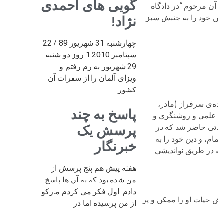
گویی های احمدی
ن مرحوم “در دادگاه
ین خود را به جنبش سبز
نژاد!
چهارشنبه 31 شهریور 89 / 22
سپتامبر 2010 1 روز دو شنبه
29 شهریور به رم رفتم و
ویزای آلمان را از سفرات آن
کشور
نواده‌ی سرفراز (مادر،
پاسخ به چند
ی علمی و روشنگری و
دتی حاضر شد که در
پرسش یک
ام، و دین خود را به
خبرنگار
ه در طریق نواندیشی
هفته پیش هم پنج پرسش از
من شده بود که به آن ها پاسخ
دادم. اول فکر می کردم مارکو
ش حیات او را ممکن و پر
از من پرسیده اما در