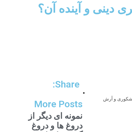
ى دينى و آينده آن؟
Share:
وش دباغ، حسن يوسفى اشكورى و آرش
More Posts
نمونه ای دیگر از
دروغ ها و دروغ