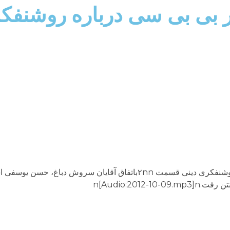
ار بى بى سى درباره روشنفكر
مصاحبه‌اى با برنامه پرگار بى بى سى در رابطه با روشنفكرى دينى قسمت ۲nnباتفاق آقايان سر