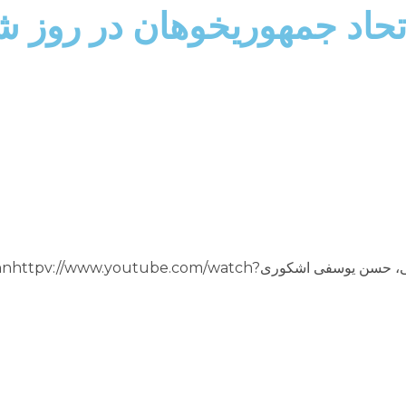
جمهوریخوهان در روز شنبه ۱۲ ا
سخنرانان : ضيا عابدی، حسن فرشتيان، امير ممبينی، حسن يوسفی اشکوریtpv://www.youtube.com/watch