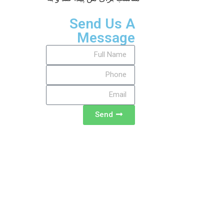
Send Us A
Message
Send