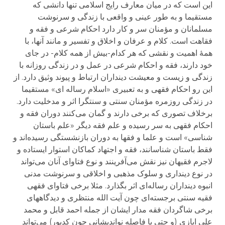
این است که در میان معارف رایج اسلامی تنها دانشی که
مستقیما و به طور عینی و واقعی با زندگی و سرنوشت
مسلمانان و مؤمنان سر و کار دارد احکام شرعی و فقه و
فقاهت است. کلام و عرفان و اخلاق و تفسیر و مانند آنها، با
همۀ اهمیت و نقشی که هر کدام-بیش از همه کلام- در جای
خود دارند، فقه و احکام شرعی در عمل و در زندگی روزانه با
زندگی و زیست و معیشت دینداران ارتباط و پیوند وثیق دارد. از
این رو احکام فقهی و به تعبیری «اسلام رساله ای» مستقیما
در زندگی روزمره مؤمنان سنتی و سنتگرا اثر و مدخلیت دارد.
برخلاف تصوری که برخی دارند و گمان می‌کنند دوران فقه و
احکام فقهی به سر رسیده و علم فقه دیگر «علم باستان
شناسی» است و علما و فقها به دوران بازنشستگی رسیده‌اند و
فقط باستان شناسانند، فقه و اجتهاد کماکان استوار ایستاده و
لاجرم فقیهان نیز نقش می‌آفرینند و نوع فتاوای آنان می‌تواند
در نوع دینداری و سلوک مذهبی و اخلاقی و سرنوشت مدنی
انبوه دینداران رساله‌ای اثر بگذارد. مثلا برخی فتاوای فقهی
فقیه سنتی برجسته‌ای چون آیت الله منتظری و دیدگاههای
برخی شاگردان فقه مدار ایشان از جمله احمد قابل و محمد
علی ایازی (و حتی با فاصله نواندیشانی چون کدیور) می‌تواند