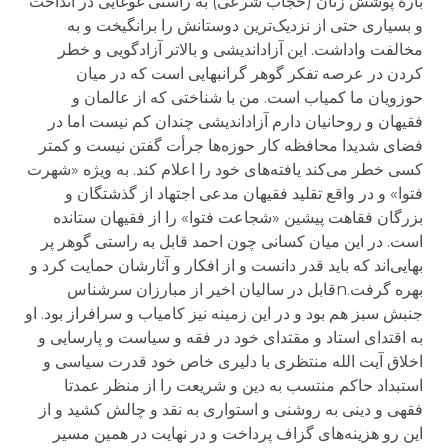
بارۀ پوشش زنان (حجاب شرعی) به راستی غوغایی در انداخت
و بسیاری حتی از نزدیک‌ترین دوستانش را برانگیخت و به
مخالفت واداشت. این آزاداندیشی و بالاتر آزادگویی و خطر
کردن در عرصه تفکر گوهر گرانبهایی است که در میان
حوزویان ما کمیاب است. من با شناختی که از عالمان و
فقیهان و روحانیان دارم آزاداندیشی چندان کم نیست اما در
فضای شدیدا محافظه کار حوزه‌ها جرأت گفتن نیست و کمتر
کسی خطر می‌کند یافته‌های خود را اعلام کند. به ویژه «شهرت
فتوا» و در واقع تقلید فقیهان مدعی اجتهاد از گذشتگان و
بزرگان فقاهت پیشین «شجاعت فتوا» را از فقیهان ستانده
است. در این میان کسانی چون احمد قابل به راستی گوهر پر
بهایی‌اند که باید قدر دانست و از افکار و آثارشان حمایت کرد و
بهره گرفت.nقابل در سالیان اخیر از مبارزان سرشناس
جنبش سبز هم بود و در این زمینه نیز کامیاب و سرافراز بود. او
به اقتدای استاد و مقتدای خود در فقه و سیاست و پارسایی و
اخلاق آیت الله منتظری با دلیری خاص خود قدرت سیاسی و
استبداد حاکم منتسب به دین و شریعت را از منظر عمدتا
فقهی و دینی به روشنی و استواری به نقد و چالش کشید و از
این رو هزینه‌های گزاف پرداخت و در نهایت در همین مسیر