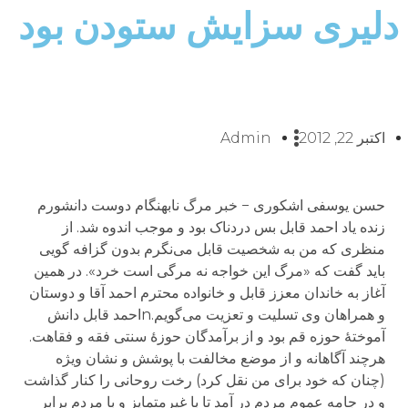
دلیری سزایش ستودن بود
اکتبر 22, 2012
Admin
حسن یوسفی اشکوری − خبر مرگ نابهنگام دوست دانشورم
زنده یاد احمد قابل بس دردناک بود و موجب اندوه شد. از
منظری که من به شخصیت قابل می‌نگرم بدون گزافه گویی
باید گفت که «مرگ این خواجه نه مرگی است خرد». در همین
آغاز به خاندان معزز قابل و خانواده محترم احمد آقا و دوستان
و همراهان وی تسلیت و تعزیت می‌گویم.nاحمد قابل دانش
آموختۀ حوزه قم بود و از برآمدگان حوزۀ سنتی فقه و فقاهت.
هرچند آگاهانه و از موضع مخالفت با پوشش و نشان ویژه
(چنان که خود برای من نقل کرد) رخت روحانی را کنار گذاشت
و در جامه عموم مردم در آمد تا با غیرمتمایز و با مردم برابر