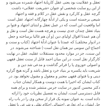
تعقل و عقلانیت بود یعنی عقل کارپایۀ اجتهاد شمرده می‌شود و
از این رو سایت شخصی او عنوان «شریعت عقلانی» داشت.
گرچه عقل و کارکرد و نقش عقل در کلام و فقه و اجتهاد
شیعی برجسته است و یکی از ادلّۀ چهارگانه اجتهاد عقل است
اما واقعیت این است که در عمل تعقل و ابتنای اجتهاد و فتوا بر
بنیاد تعقل چندان جدی نیست و هرچه هست نقل است و نقل و
آن هم عمدتا اقوال اولیای دین (و آن هم غالبا برساخته و جعل
در ادوار مختلف) که عمدتا با عنوان ادلّۀ اجتهاد (کتاب و سنت و
اجماع-این سومی نیز همان نقل است-) شناخته می‌شوند. در
این سنت، جز در موارد محدود مستقلات عقلیه، عقل در نهایت
کارگزار نقل است. در این میان احمد قابل از سنت تعقل فقهی
و اصولی حوزوی پا را فراتر گذاشت و مدعی شد دین و
شریعت باید یکسره بر بنیاد خرد و تعقل باشد و گرنه هیچ گزاره
دینی و یا فتوای فقهی معتبر و معقول و مقبول نخواهد بود. در
کتاب ایشان که اخیرا با همت دوست و همکار ایشان جناب
دکتر محسن کدیور در سایت جرس منتشر شده و برای همه
قابل دسترسی است، ایشان به تفصیل نظریات خود را ارائه
داده است. به عنوان نمونه یک فراز از سخن وی را در باب راه
حل ایشان برای تعارض احتمالی احکام نقلی و شرعی با تعقل