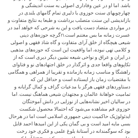
باشد. اما او در عین وفاداری اصولی به سنت اندیشگی و
چهارچوبهای سنت حوزوی با دلیری تمام گامهای بلندی در
بازاندیشی این سنت متصلب برداشت و طبعا به نتایج متفاوت و
در مواردی متضاد دست یافت و این به شرحی که خواهد آمد در
عسرت زمانه ما بس مغتنم است.nگرچه حوزه‌های دینی
شیعی هیچگاه از خلق آرای متفاوت و گاه شاذ فقهی و اصولی
و کلامی تهی نبوده، اما واقعیت این است که حوزه‌های مذهبی
در ایران و عراق و نواحی شیعه نشین دیگر دیری است که از
تکاپوهای واقعا جدی و اثرگذار در خلق اجتهادهای نو و فتاوای
راهشگا و مناسب زمانه بازمانده و تقریبا از همراهی و همگامی
با مقتضیات زمان باز ایستاده است و حداقل این که
دستاوردهای فقهی هرگز با مدعیات گزاف و کمال گرایانه و
تمامیت خواهانۀ عالمان و مجتهدان شیعی هماهنگ نیست. اما
در سالیان اخیر نشانه‌هایی از نوزایی در دانش آموختگان
حوزوی قم مشاهده می‌شود که احتمالا محصول شکست
ایدئولوژیک حاکمیت دینی جمهوری اسلامی است اما در هرحال
بسی مایه امید است و بی گمان یکی از این امیدها احمد قابل
بود که سوگمندانه در آستانۀ بلوغ علمی و فکری خود رخت