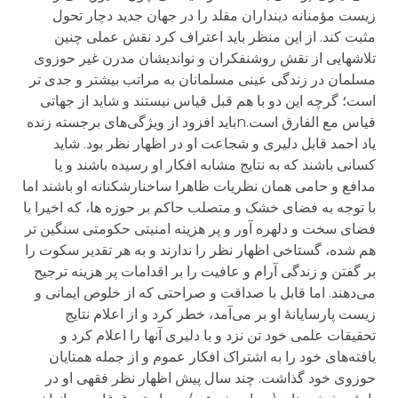
زیست مؤمنانه دینداران مقلد را در جهان جدید دچار تحول
مثبت کند. از این منظر باید اعتراف کرد نقش عملی چنین
تلاشهایی از نقش روشنفکران و نواندیشان مدرن غیر حوزوی
مسلمان در زندگی عینی مسلمانان به مراتب بیشتر و جدی تر
است؛ گرچه این دو با هم قبل قیاس نیستند و شاید از جهاتی
قیاس مع الفارق است.nباید افزود از ویژگی‌های برجسته زنده
یاد احمد قابل دلیری و شجاعت او در اظهار نظر بود. شاید
کسانی باشند که به نتایج مشابه افکار او رسیده باشند و یا
مدافع و حامی همان نظریات ظاهرا ساخنارشکنانه او باشند اما
با توجه به فضای خشک و متصلب حاکم بر حوزه ها، که اخیرا با
فضای سخت و دلهره آور و پر هزینه امنیتی حکومتی سنگین تر
هم شده، گستاخی اظهار نظر را ندارند و به هر تقدیر سکوت را
بر گفتن و زندگی آرام و عافیت را بر اقدامات پر هزینه ترجیح
می‌دهند. اما قابل با صداقت و صراحتی که از خلوص ایمانی و
زیست پارسایانۀ او بر می‌آمد، خطر کرد و از اعلام نتایج
تحقیقات علمی خود تن نزد و با دلیری آنها را اعلام کرد و
یافته‌های خود را به اشتراک افکار عموم و از جمله همتایان
حوزوی خود گذاشت. چند سال پیش اظهار نظر فقهی او در