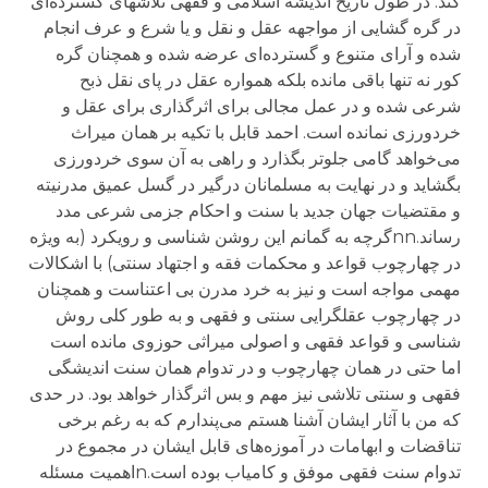
کند. در طول تاریخ اندیشه اسلامی و فقهی تلاشهای گسترده‌ای
در گره گشایی از مواجهه عقل و نقل و یا شرع و عرف انجام
شده و آرای متنوع و گسترده‌ای عرضه شده و همچنان گره
کور نه تنها باقی مانده بلکه همواره عقل در پای نقل ذبح
شرعی شده و در عمل مجالی برای اثرگذاری برای عقل و
خردورزی نمانده است. احمد قابل با تکیه بر همان میراث
می‌خواهد گامی جلوتر بگذارد و راهی به آن سوی خردورزی
بگشاید و در نهایت به مسلمانان درگیر در گسل عمیق مدرنیته
و مقتضیات جهان جدید با سنت و احکام جزمی شرعی مدد
رساند.nnگرچه به گمانم این روشن شناسی و رویکرد (به ویژه
در چهارچوب قواعد و محکمات فقه و اجتهاد سنتی) با اشکالات
مهمی مواجه است و نیز به خرد مدرن بی اعتناست و همچنان
در چهارچوب عقلگرایی سنتی و فقهی و به طور کلی روش
شناسی و قواعد فقهی و اصولی میراثی حوزوی مانده است
اما حتی در همان چهارچوب و در تدوام همان سنت اندیشگی
فقهی و سنتی تلاشی نیز مهم و بس اثرگذار خواهد بود. در حدی
که من با آثار ایشان آشنا هستم می‌پندارم که به رغم برخی
تناقضات و ابهامات در آموزه‌های قابل ایشان در مجموع در
تدوام سنت فقهی موفق و کامیاب بوده است.nاهمیت مسئله