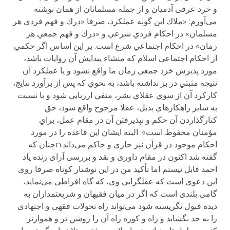
و خرد عرفی آدمیان و از جمله مسلمانان از همان نوشته
می‌آورم: «ملاك اين گونه عملكرد، صرفا «درك و فهم فردي هر
مسلمان» در احكام فردي شرعي و «درك و فهم جمعي هر
زمان» در احكام اجتماعي شرع است. بر اين اساس اگر حكمي
از احكام اجتماعي اسلام كه منشاء پيدايش آن روايات باشد،
مورد پذيرش خرد جمعي زمان ما واقع نشود و يا عملكرد آن
نتيجه مثبتي در بر نداشته باشد، به نحوي كه پس از برآورد نتايج،
كاركرد آن از سوي عقلاي بشر، منفي ارزيابي شود و يا نسبت
به ساير راهكارهاي بديل، عقلا مرجوح واقع شود، حق
كنارگذاردن آن حكم و نپذيرفتن آن در مقام عمل، براي
مؤمنان محفوظ است». البته ایشان این قاعده را در مورد
احکام موجود در قرآن نیز جاری و حاکم می‌داند.nچنان که
گفته شد اکنون در مقام داوری و نقد و بررسی آرای زنده یاد
احمد قابل نیستم اما تأکید من در این نوشتار کوتاه صرفا روی
این دعوی است که عقلگرایی وی، که گاه افراطی می‌نماید،
گامی بلندی است که اگر در میان فقیهان و شریعتمداران به
دیده قبول نگریسته شود می‌تواند راه تحولات فقهی و اجتهادی
را به جد بگشاید و راه و کوره راه آن را روشن تر و هموارتر