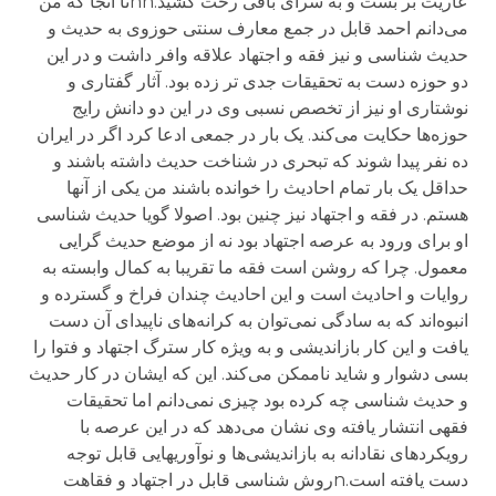
عاریت بر بست و به سرای باقی رخت کشید.nnتا آنجا که من
می‌دانم احمد قابل در جمع معارف سنتی حوزوی به حدیث و
حدیث شناسی و نیز فقه و اجتهاد علاقه وافر داشت و در این
دو حوزه دست به تحقیقات جدی تر زده بود. آثار گفتاری و
نوشتاری او نیز از تخصص نسبی وی در این دو دانش رایج
حوزه‌ها حکایت می‌کند. یک بار در جمعی ادعا کرد اگر در ایران
ده نفر پیدا شوند که تبحری در شناخت حدیث داشته باشند و
حداقل یک بار تمام احادیث را خوانده باشند من یکی از آنها
هستم. در فقه و اجتهاد نیز چنین بود. اصولا گویا حدیث شناسی
او برای ورود به عرصه اجتهاد بود نه از موضع حدیث گرایی
معمول. چرا که روشن است فقه ما تقریبا به کمال وابسته به
روایات و احادیث است و این احادیث چندان فراخ و گسترده و
انبوه‌اند که به سادگی نمی‌توان به کرانه‌های ناپیدای آن دست
یافت و این کار بازاندیشی و به ویژه کار سترگ اجتهاد و فتوا را
بسی دشوار و شاید ناممکن می‌کند. این که ایشان در کار حدیث
و حدیث شناسی چه کرده بود چیزی نمی‌دانم اما تحقیقات
فقهی انتشار یافته وی نشان می‌دهد که در این عرصه با
رویکردهای نقادانه به بازاندیشی‌ها و نوآوریهایی قابل توجه
دست یافته است.nروش شناسی قابل در اجتهاد و فقاهت