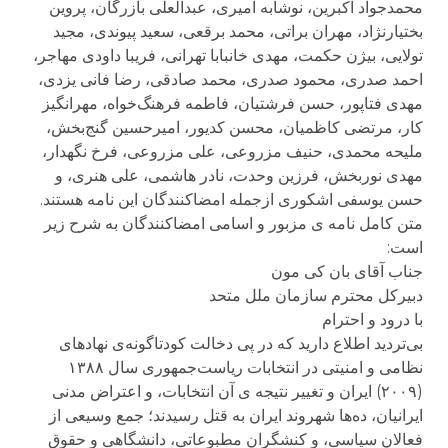
محمدجواد اکبرين، نوشابه اميری، عبدالعلی بازرگان، پروين
بختيارنژاد، مهران براتی، محمد برقعی، سعيد پيوندی، مجيد
تولايی، بيژن حکمت، مهدی خانبابا تهرانی، فريبا داودی مهاجر،
احمد صدری، محمود صدری، محمد صادقی، رضا فانی يزدی،
مهدی فتاپور، حسن فرشتيان، فاطمه فرهنگ‌خواه، مهرانگيز
کار، مرتضی کاظميان، محسن کديور، اميرحسين گنج‌بخش،
مليحه محمدی، حنيف مزروعی، علی مزروعی، فرخ نگهدار،
مهدی نوربخش، فرزين وحدت، نادر هاشمی، علی هنری، و
حسن يوسفی اشکوری ازجمله امضاکنندگان اين نامه هستند.
متن کامل نامه ی مزبور و اسامی امضاکنندگان به شرح زير
است:
جناب آقای بان کی مون
دبيرکل محترم سازمان ملل متحد
با درود و احترام
بی‌ترديد اطلاع داريد که در پی دخالت کودتاگونه‌ی نهادهای
نظامی و امنيتی در انتخابات رياست‌جمهوری سال ۱۳۸۸
(۲۰۰۹) ايران و تغيير نتيجه ی آن انتخابات، و اعتراض مدنی
ايرانيان، ده‌ها شهروند ايران به قتل رسيدند؛ جمع وسيعی از
فعالان سياسی، و کنشگران مطبوعاتی، دانشگاهی و حقوق