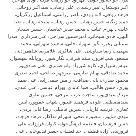
اکبر دوستدار، امير رشيدی، علی رضايی، سيداکبر روحانی،
فرهاد روحی، لاله رودی، ناصر زراعتی، اسماعيل زرگريان،
حميد زنگنه، حسن زهتاب، حسن زهتاب، مليحه زهتاب، ضيا
عابدی، بهرام عباسی، محمد صابر عباسيان، حسين سبحان‌
اللهی، هادی سبحانی، اميرحسين سراجی، علی سرداری، صدرا
سمنانی رهبر، نگين سهراب‌خانی، سعيده سهرابی، محمد
سهيمی، رضا سياوشی، علی شاکری، غلامرضا شاهمرادی،
مسعود شب‌افروز، ميثم شرفی، نگار شور، روح‌الله شهسوار،
عباس شيرازی، کاوه شيرزاد، بانو صابری، علی صادق‌پور،
محمد صادقی، بهنام صارمی، منوچهر صالحی، احمد صدری،
محمود صدری، بالی صداقت، رامين صفی‌زاده، علی صمد
پوری، حسن طالبی، ضيا عابدی، بهرام عباسی، علی عبدی،
مزدک عبدی‌پور، ساجده عرب سرخی، حسين علوی،
سيدمصطفی علوی، فرهمند عليپور، شهاب عموپور، آبتين
غفاری، فرشيد فاريابی، شيرين فاميلی، رضا فانی يزدی،
مهدی فتاپور، منصوره فتحی، شهرام فداکار، فرهاد فرجاد،
حسن فرشتيان، فاطمه فرهنگ‌خواه، کيوان فروزان، علی
فروزنده، آزاده فضيلی، احد فضيلی، جعفر قديم‌خانی، علی