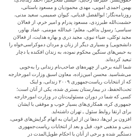
بهمن احمدی امويی، مهدی محموديان و مسعود باستانی،
روزنامه‌نگار؛ ابوالفضل قديانی، کيوان صميمی، سعيد مدنی،
حشمت‌الله طبرزدی، مسعود پدرام و امير خرم، از فعالان
سياسی؛ رسول بداقی، معلم؛ عبدالله مومنی، عماد بهاور،
مجيد توکلی، ضياء نبوی، مجيد دری و بهاره هدايت، از فعالان
دانشجويی) و بسياری ديگر از زنان و مردان دموکراسی‌خواه را
به حبس‌های سنگين محکوم نموده، به زندان افکنده يا دچار
تبعيد کرده‌اند.
شما البته برخی از چهره‌های صاحب‌نام زندانی را به‌خوبی
می‌شناسيد. محسن امين‌زاده، معاون اسبق وزارت امورخارجه
که از انتخابات رياست‌جمهوری ۲۰۰۹ زندانی، و اينک
تحت‌الحفظ، در بيمارستان بستری شده، يکی از آنان است؛
کسی که شما در دوران مسئوليت‌تان در وزارت امورخارجه
جمهوری کره، همکاری‌های بسيار خوب و موفقی با ايشان
برای ارتقا روابط سئول ـ تهران داشته‌ايد.
افزون‌ بر اين‌ها، ده‌ها تن از ايرانيان به اتهام گرايش‌های قومی،
دينی و مذهبی خود، قبل و بعد از انتخابات رياست‌جمهوری
دستگير شده و برخی از آنان با احکام طويل‌المدت در