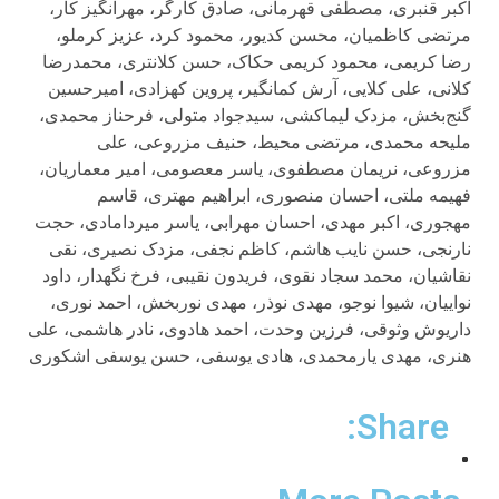
اکبر قنبری، مصطفی قهرمانی، صادق کارگر، مهرانگيز کار،
مرتضی کاظميان، محسن کديور، محمود کرد، عزيز کرملو،
رضا کريمی، محمود کريمی حکاک، حسن کلانتری، محمدرضا
کلانی، علی کلايی، آرش کمانگير، پروين کهزادی، اميرحسين
گنج‌بخش، مزدک ليماکشی، سيدجواد متولی، فرحناز محمدی،
مليحه محمدی، مرتضی محيط، حنيف مزروعی، علی
مزروعی، نريمان مصطفوی، ياسر معصومی، امير معماريان،
فهيمه ملتی، احسان منصوری، ابراهيم مهتری، قاسم
مهجوری، اکبر مهدی، احسان مهرابی، ياسر ميردامادی، حجت
نارنجی، حسن نايب هاشم، کاظم نجفی، مزدک نصيری، نقی
نقاشيان، محمد سجاد نقوی، فريدون نقيبی، فرخ نگهدار، داود
نواييان، شيوا نوجو، مهدی نوذر، مهدی نوربخش، احمد نوری،
داريوش وثوقی، فرزين وحدت، احمد هادوی، نادر هاشمی، علی
هنری، مهدی يارمحمدی، هادی يوسفی، حسن يوسفی اشکوری
Share: