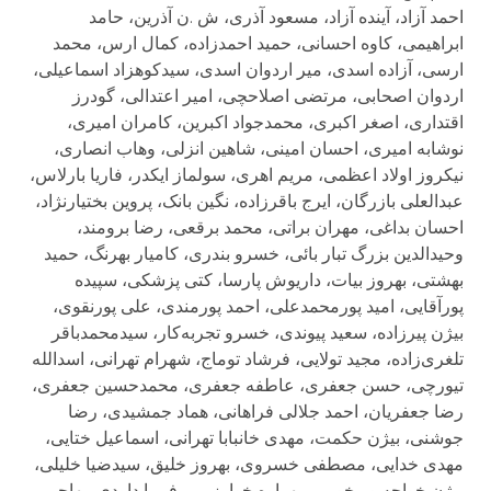
احمد آزاد، آينده آزاد، مسعود آذری، ش .ن آذرين، حامد
ابراهيمی، کاوه احسانی، حميد احمدزاده، کمال ارس، محمد
ارسی، آزاده اسدی، مير اردوان اسدی، سيدکوهزاد اسماعيلی،
اردوان اصحابی، مرتضی اصلاحچی، امير اعتدالی، گودرز
اقتداری، اصغر اکبری، محمدجواد اکبرين، کامران اميری،
نوشابه اميری، احسان امينی، شاهين انزلی، وهاب انصاری،
نيکروز اولاد اعظمی، مريم اهری، سولماز ايکدر، فاريا بارلاس،
عبدالعلی بازرگان، ايرج باقرزاده، نگين بانک، پروين بختيارنژاد،
احسان بداغی، مهران براتی، محمد برقعی، رضا برومند،
وحيدالدين بزرگ تبار بائی، خسرو بندری، کاميار بهرنگ، حميد
بهشتی، بهروز بيات، داريوش پارسا، کتی پزشکی، سپيده
پورآقايی، اميد پورمحمدعلی، احمد پورمندی، علی پورنقوی،
بيژن پيرزاده، سعيد پيوندی، خسرو تجربه‌کار، سيدمحمدباقر
تلغری‌زاده، مجيد تولايی، فرشاد توماج، شهرام تهرانی، اسدالله
تيورچی، حسن جعفری، عاطفه جعفری، محمدحسين جعفری،
رضا جعفريان، احمد جلالی فراهانی، هماد جمشيدی، رضا
جوشنی، بيژن حکمت، مهدی خانبابا تهرانی، اسماعيل ختايی،
مهدی خدايی، مصطفی خسروی، بهروز خليق، سيدضيا خليلی،
بيژن خواجه‌پور خويی، مهراوه خوارزمی، فريبا داودی مهاجر،