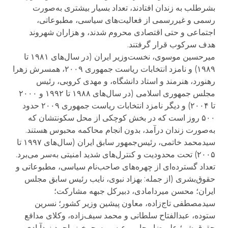
بشرطلب به‌ زندان افتادند، تعداد بسيار بيشتری به‌صورت
رسمی و غيررسمی از فعاليت‌های سياسی، مطبوعاتی،
اجتماعی و حتی اقتصادی محروم شدند، و هزاران شهروند
هدف سرکوب قرار گرفتند.
ميرحسين موسوی، نخست‌وزير ايران (در سال‌های ۱۹۸۱ تا
۱۹۸۹) و نامزد انتخابات رياست جمهوری ۲۰۰۹، همسرش زهرا
رهنورد، هنرمند و استاد دانشگاه، و مهدی کروبی، رئيس
مجلس جمهوری اسلامی (در سال‌های ۱۹۸۸ تا ۱۹۹۲ و ۲۰۰۰
تا ۲۰۰۴) و ديگر نامزد انتخابات رياست جمهوری ۲۰۰۹ حدود
۵۰۰ روز است که در بخش کوچکی از محل سکونتشان که
به‌صورت زندان درآمد، بدون انجام محاکمه محبوس هستند.
سيدمحمد خاتمی، رئيس‌جمهور سابق ايران (سال‌های ۱۹۹۷ تا
۲۰۰۵) تحت محدوديت و کنترل‌های شديد امنيتی به‌سر می‌برد.
تعداد گسترده‌ای از چهره‌های صاحب‌نام سياسی، مطبوعاتی و
حقوق‌بشری (از جمله: بهزاد نبوی، نايب ‌رئيس سابق مجلس
ايران؛ محسن ميردامادی، دبيرکل جبهه مشارکت؛
سيدمصطفی تاج‌زاده، معاون پيشين وزير کشور؛ نسرين
ستوده، عبدالفتاح سلطانی و محمد سيف‌زاده، وکلای مدافع
حقوق‌بشر؛ عليرضا رجايی، عيسی سحرخيز، احمد زيدآبادی،