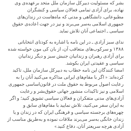
بشر که مسئوليت دبيرکل سازمان ملل‌ متحد برعهده‌ی وی
نهاده، برای آزادی تمامی فعالان سياسی و کنشگران
مطبوعاتی، دانشگاهی و مدنی که ماه‌هاست در زندان‌های
جمهوری اسلامی به‌سر می‌برند و نيز در جهت اعاده‌ی حقوق
سياسی ـ اجتماعی آنان تلاش نمايد.
ندای سبز آزادی ـ در اين نامه با اشاره به کودتای انتخاباتی
۱۳۸۸ و سرکوب‌های متعاقب آن، از بان کی مون خواسته شده
برای آزادی رهبران و زندانيان جنبش سبز و ديگر زندانيان
سياسی و عقيدتی ايران بکوشد.
امضا کنندگان اين نامه خطاب به دبيرکل سازمان ملل، تاکيد
کرده‌اند: « اگر با مقام‌های ايرانی مذاکره می‌کنيد آنان را به
رعايت اصول مربوط به حقوق ملت در قانون‌اساسی جمهوری
اسلامی و نيز تاکيدات منشور جهانی حقوق‌بشر و رعايت
آزادی‌های مدنی متفکران و فعالان سياسی تشويق کنيد؛ و اگر
به ايران سفر می‌کنيد، تلاش نماييد با مقام‌های سابق و
چهره‌های برجسته سياسی و فرهنگی ايران که در زندان و يا
زندان ‌خانگی به‌سر می‌برند ملاقات نموده و به‌طريق مناسب از
آزادی هرچه سريعتر آنان، دفاع کنيد.»