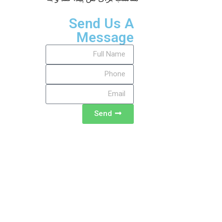
Send Us A
Message
Send