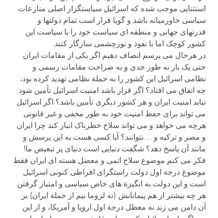
استثنایی موجب شده که اسرائیل سیاستگزار اصلی منازعات
سیاسی خاورمیانه باشد و گویا قرار است تمام دولتها و
قدرتهای جهانی و منطقه ای سیاست خود را با سیاست این
کشور کوچک اما با نفوذ و نورچشمی سازگار کنند.
در هرحال می پرسم انصاف دهیم اگر یکی از مقامات ایران
حتی یک بار به طور جدی و به صراحت مقامات رسمی و
نظامی اسرائیل این کشور را به حملة نظامی تهدید کرده بود،
چه اتفاق می افتاد؟ اگر قرار باشد امنیت اسرائیل تأمین شود
نباید امنیت ایران و هر کشور دیگری تأمین باشد؟ اگر اسرائیل
می تواند برای حفظ امنیت خود به طور مخفی و غیر قانونی
هرچه می خواهد و می تواند سلاح خطرناک انبار کند چرا ایران
و مصر و ترکیه و . . .نتوانند؟ آیا کسی هست به این پرسش و
مانند آن پاسخ دهد؟ شگفت دنیایی است دنیای پر تبعیض ما!
فکر می کنم موضوع سلاح اتمی و معضل هسته ای ایران فقط
موضوع درجة اول دولت راستگرای افراطی کنونی اسرائیل
است و این دولت به انگیزة های خاص سیاسی و امتیاز گرفتن
هر چه بیشتر از هم پیمانانش (نه لزوما بیم از حملة ایران) بر
آن دامن می زند نه معظل درجة اول اروپا و آمریکا، و از این