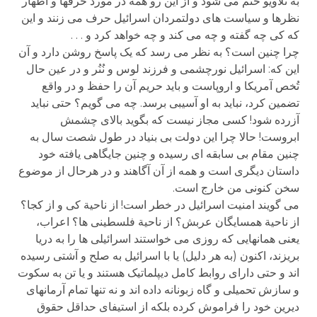
به تلاویو ختم می شود و از این رو همه در مورد حرفها و اظهار
نظرها و سیاست های دولتمردان اسرائیل حرف می زنند و این
که کی چه گفته و چه می کند و چه خواهد کرد و . . .
چرا چنین است؟ به نظر می رسد که یک پاسخ روشن دارد و آن
این که: اسرائیل نورچشمی و فرزند لوس و نُنُر و در عین حال
تُخص آمریکا و اروپاست و باید حریم آن را حفظ و در واقع
تضمین کرد، نباید به او آسیبی برسد. چه می گویم؟ حتی نباید
آزرده شود! کسی مجاز نیست که بگوید بالای چشمش
ابروست! حالا چرا این دولت بی بنیاد در طول شصت سال به
چنین مقام بی سابقه ای رسیده و چنین جایگاهی یافته خود
داستان دیگری است و همه از آن آگاهند و در هرحال از موضوع
سخن کنونی من خارج است.
می گویند امنیت اسرائیل در خطر است! از ناحیة کی و از کجا؟
از ناحیة همسایگان عربش؟ از ناحیة فلسطینی ها؟ اعراب،
یعنی همانهایی که روزی می خواستند اسرائیلی ها را به دریا
بریزند، اکنون (به هر دلیل) یا با اسرائیل به صلح و آشتی رسیده
اند و حتی دارای روابط کامل دیپلماتیک هستند و یا تن به سکوت
و سازش تحمیلی و گاه زبونانه داده اند و نه تنها تمام آرمانهای
دیرین خود را فراموش کرده بلکه از استیفای حداقل حقوق