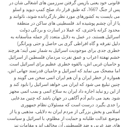
قانونی خود یعنی بازپس گرفتن سرزمین های اشغالی شان در
پس از جنگ 1667، که طبق قرار داد صلح کمپ دیوید و اسلو
می بایست به کشورهای مورد نظر بازگردانده شوند، ناتوانند و
یا از آن چشم پوشیده اند. فلسطینی های ساکن در منطقة
محدود کرانه باختری، که عملا در اسارت و بردگی دولت
اسرائیل هستند، در عمل به دلایل متعدد (از جمله متأسفانه به
دلیل تفرقه و گاه افراطی گری بی حاصل و حتی ویرانگر)
خطری جدی برای موجودیت اسرائیل به شمار نمی آیند؛ هرچند
خشم نهفتة اعراب و عمق نفرت مردمان فلسطین از اسرائیل
و حامیان غربی اش، بالقوه خطری عظیم برای اسرائیل است.
اما مضحک می نماید که اسرائیل و حامیان قدرتمند جهانی اش،
همواره از خطر ایران و آن هم ایران اتمی سخن می گویند و
چنین تبلیغ می شود که ایران می خواهد اسرائیل را نابود کند و
از این رو نباید اجازه داد ایران به سلاح اتمی و بمب اتمی مجهز
شود. بعید می دانم آدم آگاهی در جهان باشد که چنین مدعایی
را جدی بگیرد. درست است که مسئولان نظام جمهوری
اسلامی و بخش بزرگی از مردم ایران به دلایلی، مذهبی و یا از
موضع عدالت طلبانه و حمایت از مظلوم، با اسرائیل و سیاست
های ضد عربی و ضد فلسطینی آن مخالف اند و مقامات نیز