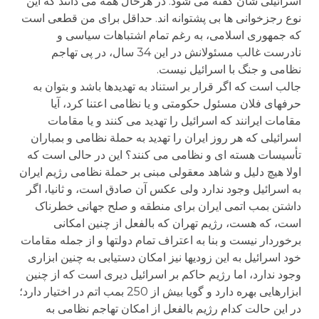
اسرائیلی شان گفته می شود. در هرحال همه می دانند که این
نوع رجزخوانی ها بی پشتوانه اند. حداقل برای من قطعی است
که جمهوری اسلامی، به رغم تمام اشتباهات سیاسی و
نادرست غالب مسئولانش در این 34 سال، در پی تهاجم
نظامی و جنگ با اسرائیل نیست.
جالب است که اگر قرار بر استناد به تهدیدها باشد و بتوان به
حرفهای فلان مسئول حکومتی و یا نظامی اعتنا کرد، آیا
مقامات ایرانند که اسرائیل را تهدید می کنند و یا مقامات
اسرائیلی که هر روز ایران را تهدید به حملة نظامی و بمباران
تأسیسات هسته ای و نظامی می کنند؟ این در حالی است که
اولا هیچ دلیل و شاهد معقولی مبنی بر حملة نظامی رژیم ایران
به اسرائیل وجود ندارد ولی عکس آن صادق است، و ثانیا، اگر
داشتن بمب اتمی ایران برای منطقه و صلح جهانی خطرناک
است، که هست، رژیم تهران که بالفعل از چنین امکانی
برخوردار نیست و بنا به اعتراف تمام دولتها و از جمله مقامات
خود اسرائیل به این زودیها نیز امکان دستیابی به چنین ابزاری
وجود ندارد، اما رژیم حاکم بر اسرائیل دیری است که از چنین
ابزارهایی بهره دارد و گویا بیش از 250 بمب اتم در اختیار دارد؛
در این حالت کدام رژیم بالفعل از امکان تهاجم نظامی به