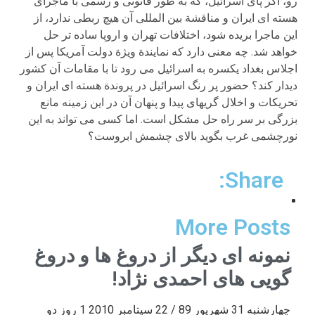
رو، اگر پای اسرائیل، که به طور قانونی و رسمی با ماجرای
هسته ای ایران و مناقشة بین المللی آن هیچ ربطی ندارد، از
این ماجرا بریده شود، اختلافات تهران و اروپا ساده تر حل
خواهد شد. چه معنی دارد که نمایندة ویژة دولت آمریکا پس از
اجلاس بغداد یکسره به اسرائیل می رود تا با مقامات آن کشور
دیدار کند؟ حضور پر رنگ اسرائیل در پروندة هسته ای ایران و
تحریکات و اخلال گریهای پیدا و پنهان آن در این زمینه مانع
بزرگی بر سر راه حل مشکل است. اما کسی می تواند به این
نورچشمی غرب بگوید بالای چشمش ابروست؟
Share:
More Posts
نمونه ای دیگر از دروغ ها و دروغ
گویی های احمدی نژاد!
چهارشنبه 31 شهریور 89 / 22 سپتامبر 2010 1 روز دو