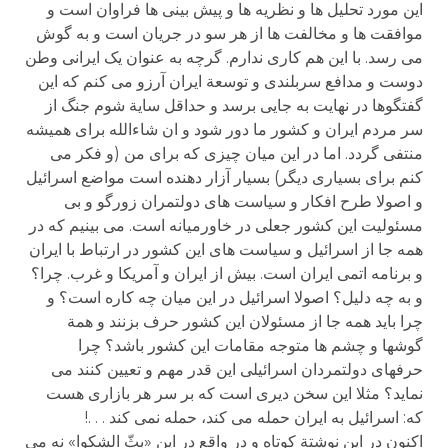
این مورد تحلیل ها و نظریه ها و پیش بینی ها فراوان است و
موافقت ها و مخالفت ها از هر سو در جریان است و به گوش
می رسد. با این هم کاری ندارم. گرچه به عنوان یک ایرانی وطن
دوست و مدافع سربلندی و توسعة ایران آرزو می کنم که این
گفتگوها در نهایت به جایی برسد و حداقل سایة شوم جنگ از
سر مردم ایران و کشور ما دور شود و ان شاءالله برای همیشه
منتفی گردد. اما در این میان چیزی که برای من (و فکر می
کنم برای بسیاری دیگر) بسیار آزار دهنده است مواضع اسرائیل
و اصولا طرح افکار و سیاست های دولتمران زورگو و بی
مسئولیت این کشور جعلی در خاورمیانه است. می بینیم که در
همه جا از اسرائیل و سیاست های این کشور در ارتباط با ایران
و برنامه اتمی ایران است. بیش از ایران و آمریکا و غرب. چرا؟
و به چه دلیل؟ اصولا اسرائیل در این میان چه کاره است؟ و
چرا باید همه جا از مسئولان این کشور حرف بزنند و همة
گوشها و چشم ها متوجه مقامات این کشور باشد؟ چرا
حرفهای دولتمردان اسرائیلی این قدر مهم و تعیین کنند می
نماید؟ مثلا این سخن دیری است که بر سر هر بازاری هست
که: اسرائیل به ایران حمله می کند، حمله نمی کند . . .!
اکنون در این نوشتة کوتاه و در واقع در این «بثّ الشکوا» نه می