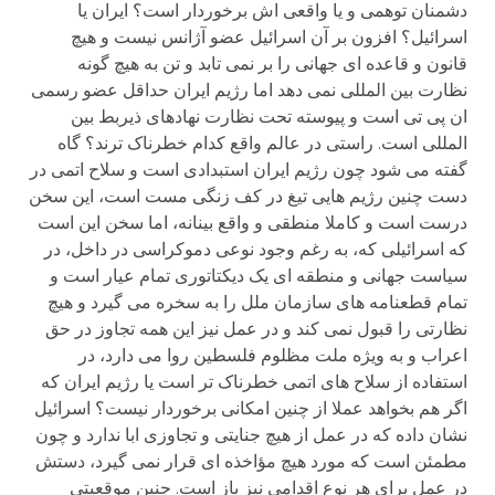
دشمنان توهمی و یا واقعی اش برخوردار است؟ ایران یا
اسرائیل؟ افزون بر آن اسرائیل عضو آژانس نیست و هیچ
قانون و قاعده ای جهانی را بر نمی تابد و تن به هیچ گونه
نظارت بین المللی نمی دهد اما رژیم ایران حداقل عضو رسمی
ان پی تی است و پیوسته تحت نظارت نهادهای ذیربط بین
المللی است. راستی در عالم واقع کدام خطرناک ترند؟ گاه
گفته می شود چون رژیم ایران استبدادی است و سلاح اتمی در
دست چنین رژیم هایی تیغ در کف زنگی مست است، این سخن
درست است و کاملا منطقی و واقع بینانه، اما سخن این است
که اسرائیلی که، به رغم وجود نوعی دموکراسی در داخل، در
سیاست جهانی و منطقه ای یک دیکتاتوری تمام عیار است و
تمام قطعنامه های سازمان ملل را به سخره می گیرد و هیچ
نظارتی را قبول نمی کند و در عمل نیز این همه تجاوز در حق
اعراب و به ویژه ملت مظلوم فلسطین روا می دارد، در
استفاده از سلاح های اتمی خطرناک تر است یا رژیم ایران که
اگر هم بخواهد عملا از چنین امکانی برخوردار نیست؟ اسرائیل
نشان داده که در عمل از هیچ جنایتی و تجاوزی ابا ندارد و چون
مطمئن است که مورد هیچ مؤاخذه ای قرار نمی گیرد، دستش
در عمل برای هر نوع اقدامی نیز باز است. چنین موقعیتی