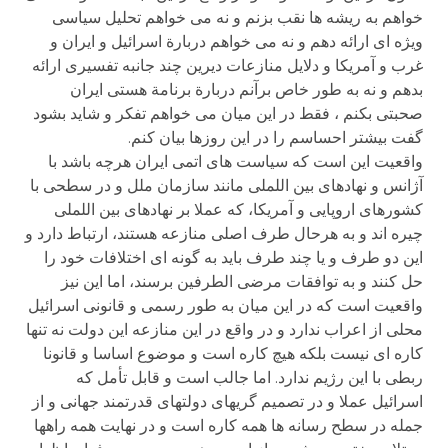
خواهم به ریشه ها نقب بزنم و نه می خواهم تحلیل سیاسی
ویژه ای ارائه دهم و نه می خواهم دربارة اسرائیل و ایران و
غرب و آمریکا و دلایل منازعات دیرین چند جانبه تفسیری ارائه
بدهم و نه به طور خاص برآنم دربارة برنامة هستی ایران
صحبتی بکنم ، فقط در این میان می خواهم تفکر و شاید بشود
گفت بیشتر احساسم را در این روزها بیان کنم.
واقعیت این است که سیاست های اتمی ایران هرچه باشد با
آژانس و نهادهای بین اللملی مانند سازمان ملل و در سطحی با
کشورهای اروپایی و آمریکا، که عملا بر نهادهای بین اللملی
چیره اند و به هرحال طرف اصلی منازعه هستند، ارتباط دارد و
این دو طرف و یا چند طرف باید به گونه ای اختلافات خود را
حل کنند و به توافقات مرضی الطرفین برسند، اما این نیز
واقعیت است که در این میان به طور رسمی و قانونی اسرائیل
محلی از اعراب ندارد و در واقع در این منازعه این دولت نه تنها
کاره ای نیست بلکه هیچ کاره است و موضوع اساسا و قانونا
ربطی با این رژیم ندارد. اما جالب است و قابل تأمل که
اسرائیل عملا و در تصمیم گریهای دولتهای قدرتمند جهانی و از
جمله در سطح رسانه ها همه کاره است و در نهایت همه راهها