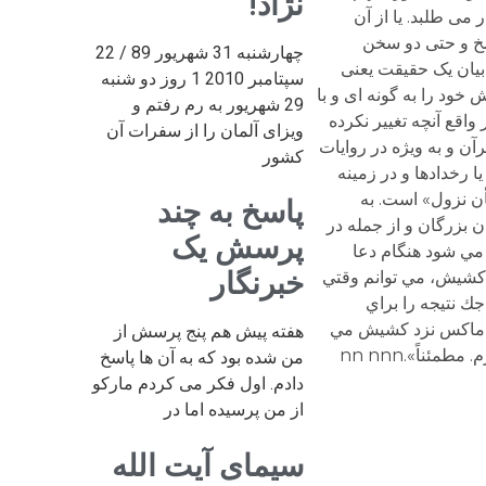
نژاد!
ی طلبد. یا از آن
سخ و حتی دو سخن
چهارشنبه 31 شهریور 89 / 22
بیان یک حقیقت یعنی
سپتامبر 2010 1 روز دو شنبه
خود را به گونه ای و با
29 شهریور به رم رفتم و
واقع آنچه تغییر نکرده
ویزای آلمان را از سفرات آن
ر کشیدن است اما سئوالها به گونه ای بوده که در دو نوبت دو پاسخ متضاد دریافت شده است.nدر قرآن و به ویژه در روایات
کشور
ا رخدادها و در زمینه
أن نزول» است. به
پاسخ به چند
بزرگان و از جمله در
پرسش یک
 كني آيا مي شود هنگام دعا
خبرنگار
اب كشيش، مي توانم وقتي
ال دعا كردن هستم، سيگار بكشم».nn كشيش پاسخ مي دهد: «نه، پسرم، نمي شود. اين بي ادبي به مذهب است».nn جك نتيجه را براي
تش ماكس بازگو مي كند.nn ماكس مي گويد: «تعجبي نداره. تو سئوال را درست مطرح نكردي. بگذار من بپرسم».nn ماكس نزد كشيش مي
هفته پیش هم پنج پرسش از
من شده بود که به آن ها پاسخ
دادم. اول فکر می کردم مارکو
از من پرسیده اما در
سیمای آیت الله