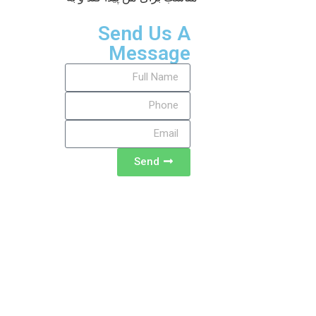
Send Us A
Message
Send