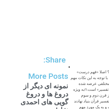
Share:
ت؟ اصلا «فهم درست»
More Posts
ا توجه به این نکات مهم
ی مختلفی عرضه شده
نمونه ای دیگر از
است. دانش هرمنوتیک جدید در دو قرن اخیر در تداوم این نوع قاعده سازی پدید آمده است. در واقع هرمنوتیک «علم تفسیر تفسیر» است.nبه ویژه
دروغ ها و دروغ
ز قرن دوم و سوم
گویی های احمدی
یر قرآن بنیاد نهادند
خن است و به یک مورد مهم