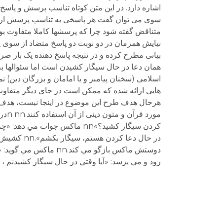
اشاره دارد. در این متن کوتاه تناسب پرسش و پاس
سوی می توان گفت هر پاسخی به تناسب پرسش ارائه
متناقض گفته شود چرا که پرسشها کاملا متفاوت بود
نیایش همزمان در دو نوبت دو پاسخ متضاد از سوی یک
بیانی مطرح کرده و در نتیجه پاسخ دهنده یک بار صریح
اسلامی (سخنان پیامبر و یا امامان و بزرگان دین) ن
هایی ارائه شده که ممکن است در جای دیگر متفاوت ب
هرحال هدف طرح این موضوع در اینجا نیست، هدف ف
مور
كردن سيگار كشيد؟»nn ماكس ج
رود و مي پرسد: «آيا وقتي در حال سيگار كشيدنم ، مي توانم دعا كنم؟»nn كشيش مشتاقانه پاسخ مي ده