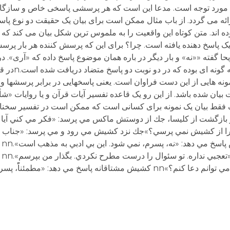
خ مورد توجه است. مدعا این است که هر پرسشی پاسخی خاص و سازگار م
 می گردد. از باب مثال ممکن است برای بیان یک حقیقت دو نوع پا
ه اند. متن کوتاه این واقعیت را به ملموس ترین شکل بیان می کند که 
 پاسخ دهنده یافته است. چرا؟ برای این که پرسش کننده هر بار پرسش 
ا گفته ««نه» و بار دیگر در باره همان موضوع پاسخ داده که «آری». در 
همان دعا در حال سیگا
مونه هایی از این دست فراوان است. یعنی پاسخهایی در برابر پرسشها و ی
یان شده باشد. از این رو یک قاعده تفسیر آیات قرآن و یا روایات «ش
قط بیان یک نمونه برای کسانی است که ممکن است در تفسیر سخنان 
د قرآن و متون دینی از آن استفاده کنند.n nnدر بازگشت از كليسا، جك از دوستش ماكس مي پرسد: «فكر مي
واب مي دهد: «چرا از كشيش نمي پرسي؟»جك نزد كشيش مي رود و مي پرسد: «جن
در ح
دوس
د: «مطمئناًً، پسرم. مطمئناً».nn nnn