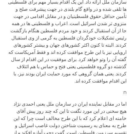
سازمان ملل ارائه داد. این یک اقدام بسیار مهم برای فلسطینی
ها تلقی شده و در واقع گام بلندی در جهت پیشرفت صلح و
تأمین حداقل حقوق فلسطینیان و در مقابل اقدامی در جهت
منزوی تر شدن اسرائیل است. اعراب و فلسطینی ها در همه
جا از آن استقبال کردند و خود مردم فلسطین هنگام بازگشت
رئیس تشکیلات خودگردان فلسطین به گرمی از وی استقبال
کردند. البته تا کنون اکثر کشورهای جهان و بیشتر کشورهای
اروپایی نیز با این طرح موافقت کرده اند و فقط آمریکاست که
گفته آن را وتو خواهد کرد. برای موفقیت در این اقدام از سال
گذشته دو گروه فلطسینی یعنی فتح و حماس با هم ائتلاف
کردند. یعنی همان گروهی که مورد حمایت ایران بودند نیز، با
این اقدام موافقت کرده اند.
n
اما در مقابل نماینده ایران در سازمان ملل یعنی احمدی نژاد
هیچ سخنی در این مورد نگفت تا این که چند روز پیش آقای
خامنه ای اعلام کرد که با این طرح مخالف است چرا که این
طرح به معنای به رسمیت شناختن دولت غاصب اسرائیل و
تقسیم سرزمین فلسطین است. گفت «چپ آوازه افکند و از