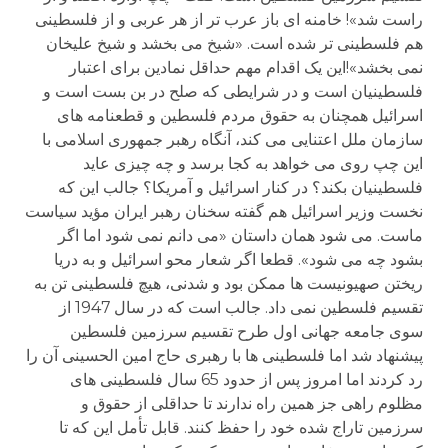
راست شد»! خامنه ای باز عرب تر از هر عربی و از فلسطینی
هم فلسطینی تر شده است. «شیخ می بخشد و شیخ علیخان
نمی بخشد»!این یک اقدام مهم حداقل نمادین برای اعتبار
فلسطینیان است و در شرایطی که صلح در بن بست است و
اسرائیل همچنان به حقوق مردم فلسطین و قطعنامه های
سازمان ملل اعتنایی می کند، آنگاه رهبر جمهوری اسلامی با
این چپ روی می خواهد به کجا برسد و چه چیزی عاید
فلسطینیان بکند؟ در کنار اسرائیل و آمریکا؟ جالب این که
نخست وزیر اسرائیل هم گفته سخنان رهبر ایران مؤید سیاست
ماست. می شود همان داستان «می دانم نمی شود اما اگر
بشود چه می شود». قطعا اگر شعار محو اسرائیل و به دریا
ریختن صهیونیست ها ممکن بود و شدنی، هیچ فلسطینی تن به
تقسیم فلسطین نمی داد. جالب است که در سال 1947 از
سوی جامعه جهانی اول طرح تقسیم سرزمین فلسطین
پیشنهاد شد اما فلسطینی ها با رهبری حاج امین الحسینی آن را
رد کردند اما امروز پس از حدود 65 سال فلسطینی های
مظلوم راهی جز همین راه ندارند تا حداقلی از حقوق و
سرزمین تاراج شده خود را حفظ کنند. قابل تأمل این که تا