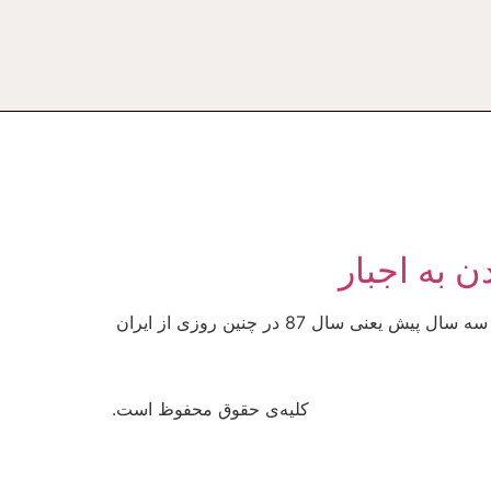
ن به اجبار
n امروز چهارم مهرماه مطابق با بیست و ششم سپتامبر، درست سه سال است که من در خارج از کشور زندگی می­کنم. سه سال پیش یعنی سال 87 در چنین روزی از ایران
کلیه‌ی حقوق محفوظ است.