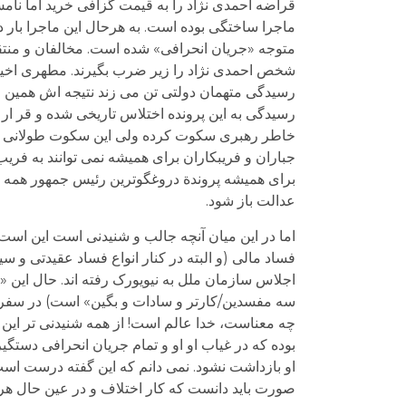
قراضه احمدی نژاد را به قیمت گزافی خرید اما نامش 
ماجرا ساختگی بوده است. به هرحال این ماجرا بار 
متوجه «جریان انحرافی» شده است. مخالفان و منتقد
شخص احمدی نژاد را زیر ضرب بگیرند. مطهری اخیرا 
رسیدگی متهمان دولتی تن می زند نتیجه اش همین ا
رسیدگی به این پرونده اختلاس تاریخی شده و قر ار اس
خاطر رهبری سکوت کرده ولی این سکوت طولانی نخو
جباران و فریبکاران برای همیشه نمی توانند به فریب
برای همیشه پروندة دروغگوترین رئیس جمهور همه تار
عدالت باز شود.
اما در این میان آنچه جالب و شنیدنی است این است 
فساد مالی (و البته در کنار انواع فساد عقیدتی و 
اجلاس سازمان ملل به نیویورک رفته اند. حال این «س
سه مفسدین/کارتر و سادات و بگین» است) در سفر ر
چه معناست، خدا عالم است! از همه شنیدنی تر این که
بوده که در غیاب او او و تمام جریان انحرافی دستگیر 
او بازداشت نشود. نمی دانم که این گفته درست است
صورت باید دانست که کار اختلاف و در عین حال هرج 