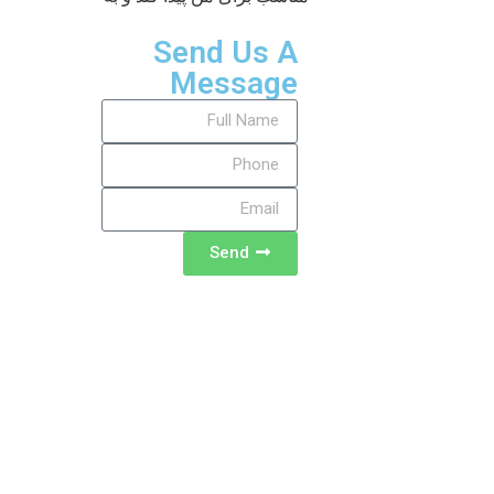
Send Us A
Message
Send