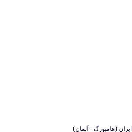
یران (هامبورگ -آلمان)