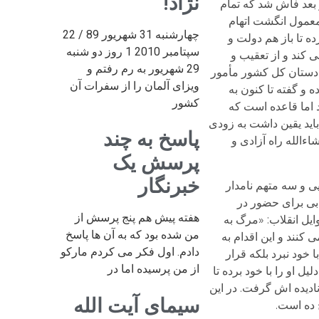
نژاد!
و بعد فاش شد که تمام
معمول انگشت اتهام
چهارشنبه 31 شهریور 89 / 22
 تا باز هم دولت و
سپتامبر 2010 1 روز دو شنبه
 کند و از تعقیب و
29 شهریور به رم رفتم و
ادستان کل کشور مأمور
ویزای آلمان را از سفرات آن
 و گفته تا کنون به
کشور
 اما قاعده است که
باید یقین داشت به زودی
پاسخ به چند
ءالله راه آزادی و
پرسش یک
خبرنگار
ی و سه متهم نامدار
ابی برای حضور در
هفته پیش هم پنج پرسش از
ایل انقلاب: «مرگ به
من شده بود که به آن ها پاسخ
نند و این اقدام به
دادم. اول فکر می کردم مارکو
 خود نبرد بلکه قرار
از من پرسیده اما در
ل او را با خود برده تا
ادیده اش گرفت. در این
سیمای آیت الله
 ده است.