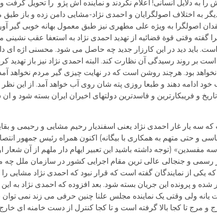
را به دلایل انسانی! اعلام نکردند و نماینده اش پژو را تحویل گرفت 
دیگر به اختلاف اصولگرایان و احمدی نژاد-مشایی دامن زده و باز طیق 
ان اصولگرا به ویژه علی مطهری نیز طبق معمول بهانه خوبی گیر آورده
گفته وقتی قوة قضائیه از تهدید احمدی نژاد به استعفا عقب نشینی می
ست. باید دید در این کارزار جدید چه حاصل می شود. محسنی اژه ای د
ت بر روند رسیدگی آن نظارت کند. البته احمدی نژاد نیز باز تهدید کرده
اهد بود. هرچند روشن است که در نهایت چیزی گیر مردم نخواهد آمد
 خود ادامه دهند و طبعا روزی پته شان روی آب خواهد آمد. از این نظر 
یخ و فریبکارترین و فاسدترین دولتهای اخیران ایران بسته شود و ان شا
که سه یار غار احمدی نژاد یعنی اسفندیار رحیم مشایی و رحیمی و بقای
سیاسی و حتی متهم به همکاری با بیگانه) اکنون همراه رئیس جمهور انتص
ه مفسدین» (توجه داشته باشید این تعبیر ایهام دار ملهم از آن شعار او
سمی و جنجالی عالی ترین مقام اجرایی کشور در سازمان ملل چه می ک
 یکی از نمایندگان گفته است که قرار نبود که احمدی نژاد مشایی را با
شده و پرونده این جریان بسته شود. بعد افزوده که احمدی نژاد به این دلی
 یانه ولی وقتی یک نماینده مجلس علنا چنین حرفی می زند نمی توان ن
و مرج تا کجا بالا گرفته است و تا کجا کنترل از دست خامنه ای خارج