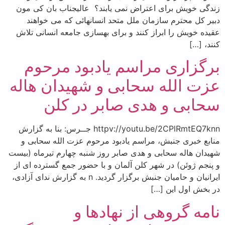
زندگی خويش برای اعتراض نمی يابند؟ عاليجناب بان کی مون
دبير کل محترم سازمان ملل متحد انسانهائی که می خواهند
عقيده خويش را ابراز کنند و برای بهسازی جامعه انسانی تلاش
کنند، […]
برگزاری مراسم یادبود مرحوم
عزت الله سحابی و شهیدان هاله
سحابی و هدی صابر در کلن
httpv://youtu.be/2CPlRmtEQ7knn جــرس: بنا به گزارش
منابع خبری جنبش، مراسم یادبود مرحوم عزت الله سحابی و
شهیدان هاله سحابی و هدی صابر روز شنبه چهارم تیرماه (بیست
و پنجم ژوئن) در شهر کلن آلمان و با حضور جمع گسترده ای از
ایرانیان و حامیان جنبش برگزار گردید. n به گزارش ندای آزادی،
در بخش اول این […]
نامه گروهی از نهادها و