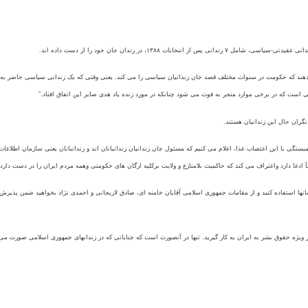
دانی عقيدتی-سياسی، شامل
۷
زندانی پس از انتخابات
۱۳۸۸
، در زندان جان خود را از دست داده اند.
هند که حکومت در سنوات مختلف قصد جان زندانيان سياسی را می کند. يعنی وقتی که يک زندانی سياسی حاضر به ت
ی است که در برخی موارد منجر به فوت می شود چنانکه در مورد زنده ياد هدی صابر اين اتفاق افتاد.”
نگران حال اين زندانيان هستند.
گی با اين اعتصاب غذا، اعلام می کنيم که مسئول جان زندانيان زندانبانان اند و زندانبانان يعنی سازمان اطلاعات 
ا دارد واعتراف می کند که حاکميت بلامنازع و ولايت برکليه ارگان های حکومتی وهمه مردم ايران را در دست دارد.
سانها استفاده کنيد و از مقامات جمهوری اسلامی آقايان خامنه ای، صادق لاريجانی و احمدی نژاد بخواهيد ضمن پذ
ر ويژه حقوق بشر به ايران به کار گيريد. تنها در آنصورت است که جناياتی که در زندانهای جمهوری اسلامی صورت م