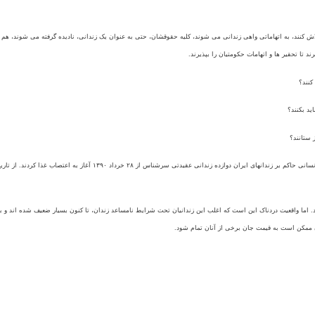
لاش کنند، به اتهاماتی واهی زندانی می شوند، کليه حقوقشان، حتی به عنوان يک زندانی، ناديده گرفته می شوند، 
تا تحقير ها و اتهامات حکومتيان را بپذيرند.
کنند؟
ايد بکنند؟
 ستانند؟
سانی حاکم بر زندانهای ايران دوازده زندانی عقيدتی سرشناس از
۲۸
خرداد
۱۳۹۰
آغاز به اعتصاب غذا کردند. از تاري
د. اما واقعيت دردناک اين است که اغلب اين زندانيان تحت شرايط نامساعد زندان، تا کنون بسيار ضعيف شده اند و
ممکن است به قيمت جان برخی از آنان تمام شود.