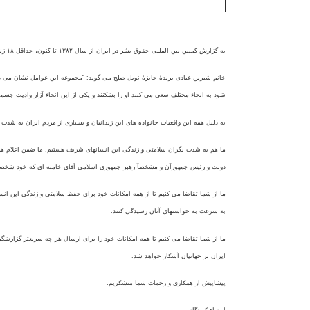
به گزارش کمپين بين المللی حقوق بشر در ايران از سال
۱۳۸۲
تا کنون، حداقل
۱۸
زن
خانم شيرين عبادی برندۀ جايزۀ نوبل صلح می گويد: “مجموعه اين عوامل نشان می د
شود به انحاء مختلف سعی می کنند او را بشکنند و يکی از اين انحاء آزار واذيت جسم
به دليل همه اين واقعيات خانواده های اين زندانيان و بسياری از مردم ايران به شدت 
ما هم به شدت نگران سلامتی و زندگی اين انسانهای شريف هستيم. ما ضمن اعلام همبست
دولت و رئيس جمهورآن و مشخصآ رهبر جمهوری اسلامی آقای خامنه ای که خود شخصآ ادع
ما از شما تقاضا می کنيم تا از همه امکانات خود برای حفظ سلامتی و زندگی اين ان
به سرعت به خواستهای آنان رسيدگی کنند.
ما از شما تقاضا می کنيم تا همه امکانات خود را برای ارسال هر چه سريعتر گزارشگ
ايران بر جهانيان آشکار خواهد شد.
پيشاپيش از همکاری و زحمات شما متشکريم.