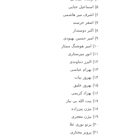
۵)
اسماعيل ختايی
۶)
اشرف مير هاشمی
۷)
اصغر خرسند
۸)
اکبر دوستدار
۹)
امير حسين بهبودی
۱۰)
امير هوشنگ ممتاز
۱۱)
انور ميرستاری
۱۲)
البرز دماوندی
۱۳)
بهرام عباسی
۱۴)
بهروز بيات
۱۵)
بهروز خليق
۱۶)
بهزاد کريمی
۱۷)
بيت الله بی نياز
۱۸)
بيژن پيرزاده
۱۹)
بيژن معجری
۲۰)
پرتو نوری علا
۲۱)
پرويز مختاری