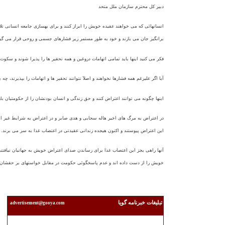
دبير کل محترم سازمان ملل متحد
انسانهائی که می خواهند عقيده خويش را ابراز کنند و برای بهسازی جامعه انسانی ت
برانگيز جان می بازند و خود به طور مستمر زير فشارهای جسمی و روحی قرار می گيرند 
فکر می کنيد اينها بايد تمامی اتهامات دروغين و همه تحقير ها را پذيرا شوند و سکوت 
آيا اگر عليرغم همه فشارها نخواهند و اصلآ نتوانند تحقير ها و اتهامات را بپذيرند، چه ب
اينها چگونه می توانند اعتراض کنند و حق زندگی و انسان بودنشان را از حکومتيان باز
در اعتراض به مرگ های اخير هاله سحابی و هدی صابر و در اعتراض به شرايط غير ان
اين اعتراض پيوستند و اکنون هيجده زندانی عقيدتی در اعتصاب غذا به سر می برند.
آنها راهی بجز اين اعتصاب غذا برای رساندن صدای اعتراض خويش به جهانيان نيافتن
خويش را از دست داده اند و عدم پاسخگوئی حکومت در مقابل خواستهای بر حقشان 
تبليغات خبرنامه گويا
advertisement@gooya.com