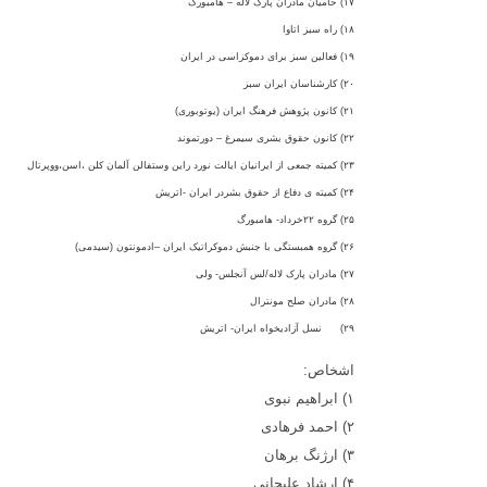
۱۷)
حاميان مادران پارک لاله – هامبورگ
۱۸)
راه سبز اتاوا
۱۹)
فعالين سبز برای دموکزاسی در ايران
۲۰)
کارشناسان ايران سبز
۲۱)
کانون پژوهش فرهنگ ايران (يوتوبوری)
۲۲)
کانون حقوق بشری سيمرغ – دورتموند
۲۳)
کميته جمعی از ايرانيان ايالت نورد راين وستفالن آلمان کلن ،اسن،ووپرتال
۲۴)
کميته ی دفاع از حقوق بشردر ايران -اتريش
۲۵)
گروه
۲۲
خرداد- هامبورگ
۲۶)
گروه همبستگی با جنبش دموکراتيک ايران –ادمونتون (سيدمی)
۲۷)
مادران پارک لاله/لس آنجلس- ولی
۲۸)
مادران صلح مونترال
۲۹)
نسل آزاديخواه ايران- اتريش
اشخاص:
۱)
ابراهيم نبوی
۲)
احمد فرهادی
۳)
ارژنگ برهان
۴)
ارشاد عليجانی