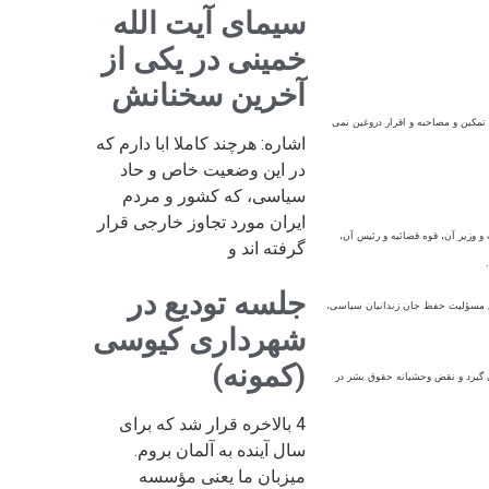
سیمای آیت الله
خمینی در یکی از
آخرین سخنانش
مکين و مصاحبه و اقرار دروغين نمی
اشاره: هرچند کاملا ابا دارم که
در این وضعیت خاص و حاد
سیاسی، که کشور و مردم
ایران مورد تجاوز خارجی قرار
و وزير آن، قوه قضائيه و رئيس آن،
گرفته اند و
جلسه تودیع در
يرش مسؤليت حفظ جان زندانيان سياسی،
شهرداری کیوسی
(کمونه)
ی گيرد و نقض وحشيانه حقوق بشر در
4 بالاخره قرار شد که برای
سال آینده به آلمان بروم.
میزبان ما یعنی مؤسسه