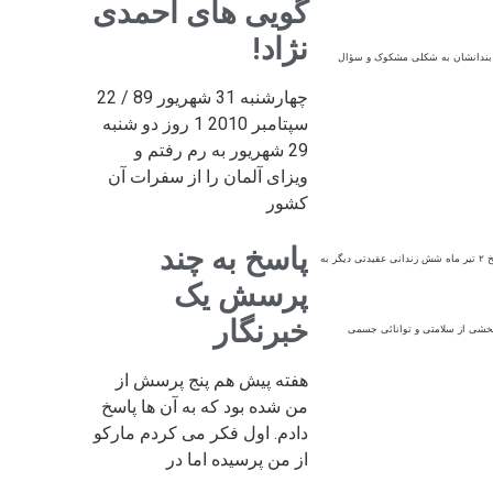
گویی های احمدی
نژاد!
هم بندانشان به شکلی مشکوک و سؤال
چهارشنبه 31 شهریور 89 / 22
سپتامبر 2010 1 روز دو شنبه
29 شهریور به رم رفتم و
ویزای آلمان را از سفرات آن
کشور
پاسخ به چند
خ
۲
تير ماه شش زندانی عقيدتی ديگر به
پرسش یک
خبرنگار
 بخشی از سلامتی و توانائی جسمی
هفته پیش هم پنج پرسش از
من شده بود که به آن ها پاسخ
دادم. اول فکر می کردم مارکو
از من پرسیده اما در