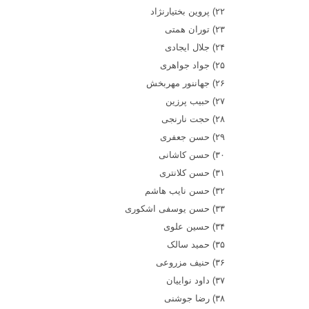
۲۲)
پروين بختيارنژاد
۲۳)
توران همتی
۲۴)
جلال ايجادی
۲۵)
جواد جواهری
۲۶)
جهاننور مهربخش
۲۷)
حبيب پرزين
۲۸)
حجت نارنجی
۲۹)
حسن جعفری
۳۰)
حسن کاشانی
۳۱)
حسن کلانتری
۳۲)
حسن نايب هاشم
۳۳)
حسن يوسفی اشکوری
۳۴)
حسين علوی
۳۵)
حميد سالک
۳۶)
حنيف مزروعی
۳۷)
داود نواييان
۳۸)
رضا جوشنی