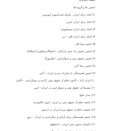
امضاء کنندگان:
انجمن ها و گروه ها:
۱)
اتحاد برای ايران ـ بلژيک فدراسيون اروپرس
۲)
اتحاد برای ايران بايرن
۳)
اتحاد برای ايران دوسلدورف
۴)
اتحاد برای ايران کلن – بن
۵)
انجمن پويا کلن
۶)
انجمن جنبش راه سبز ايرانيان –دانشگاه ويکتوريا (سيگما)
۷)
انجمن حقوق بشر و دموکراسی / هامبورگ
۸)
انجمن ديفا آخن
۹)
انجمن همبستگی با مبارزات مردم ايران – آخن
۱۰)
ايران آزاد – کانون دفاع از حقوق بشر، آزادی و دموکراسی – آلمان
۱۱)
پشتيبانان حقوق بشر و دموکراسی در ايران– اسن
۱۲)
پندار صلح
۱۳)
جامعه دفاع آز حقوق بشر در ايران -جنوب کاليفرنيا
۱۴)
جمعيت دفاع از حقوق مردم ايران در اتريش
۱۵)
جنبش همبستگی برای آزادی و دمکراسی در ايران – نروژ
۱۶)
حاميان جنبش سبز ايران – استکهلم