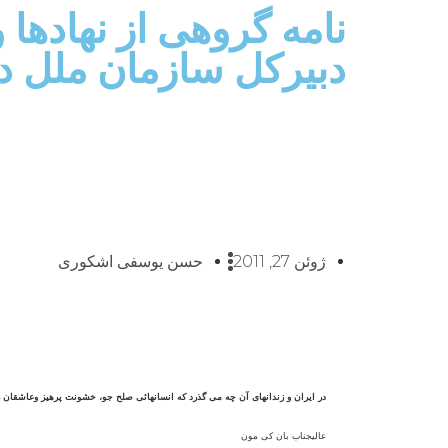
نامه گروهی از نهادها
دبيرکل سازمان ملل د
ژوئن 27, 2011
حسن یوسفی اشکوری
در ايران و زندانهای آن چه می گذرد که انسانهائی صلح جو، خشونت پرهيز وعاشقان
عاليجناب بان کی مون