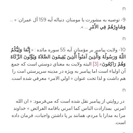
n
9- توصيه به مشورت با مومنان. دنباله آيه 159 آل عمران: « …
وَشَاوِرْهُمْ فِي الأَمْرِ
… ».
n
10- ولايت پيامبر بر مؤمنان. آيه 55 سوره مائده : «
إِنَّمَا وَلِيُّكُمُ
اللّهُ وَرَسُولُهُ وَالَّذِينَ آمَنُواْ الَّذِينَ يُقِيمُونَ الصَّلاَةَ وَيُؤْتُونَ الزَّكَاةَ
وَهُمْ رَاكِعُونَ
».
[3]
البته ولايت به معناي دوستي است كه جمع
آن اولياء است اما پيامبر به ويژه در مدينه سرپرستي امت را
هم داشت و لذا تحت عنوان « اولي الامر» معرفي شده است.
n
در روايتي از پيامبر نقل شده است كه مي‌فرمود: « ان الله
امرني بمدارادت الناس كما امرني باقامه الفرائض » خداوند
مرا به مدارا با مردم، همانند بر پا داشتن واجبات، فرمان داده
است.