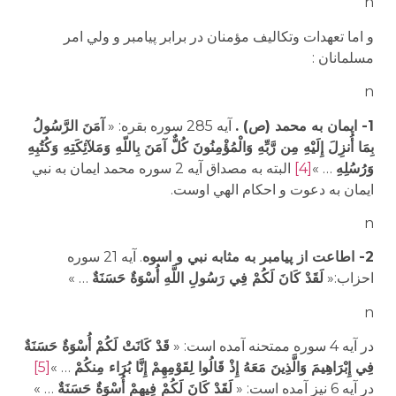
n
و اما تعهدات وتكاليف مؤمنان در برابر پيامبر و ولي امر
مسلمانان :
n
1- ايمان به محمد (ص) .
آيه 285 سوره بقره: «
آمَنَ الرَّسُولُ
بِمَا أُنزِلَ إِلَيْهِ مِن رَّبِّهِ وَالْمُؤْمِنُونَ كُلٌّ آمَنَ بِاللّهِ وَمَلآئِكَتِهِ وَكُتُبِهِ
وَرُسُلِهِ
… »
[4]
البته به مصداق آيه 2 سوره محمد ايمان به نبي
ايمان به دعوت و احكام الهي اوست.
n
2- اطاعت از پيامبر به مثابه نبي و اسوه
. آيه 21 سوره
احزاب:‍«
لَقَدْ كَانَ لَكُمْ فِي رَسُولِ اللَّهِ أُسْوَةٌ حَسَنَةٌ
… »
n
در آيه 4 سوره ممتحنه آمده است: «
قَدْ كَانَتْ لَكُمْ أُسْوَةٌ حَسَنَةٌ
فِي إِبْرَاهِيمَ وَالَّذِينَ مَعَهُ إِذْ قَالُوا لِقَوْمِهِمْ إِنَّا بُرَاء مِنكُمْ
… »
[5]
در آيه 6 نيز آمده است: «
لَقَدْ كَانَ لَكُمْ فِيهِمْ أُسْوَةٌ حَسَنَةٌ
… »