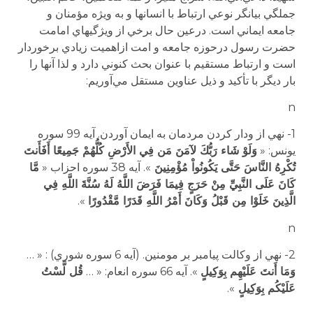
جملگي بيانگر نوعي ارتباط با انسانها و به ويژه مؤمنان و
جامعه ايماني است. درعين حال برخي از ويژگيهاي امامت
حضرت رسول درحوزه جامعه و امت ازاهميت زيادي برخوردار
است و ارتباط مستقيم با عنوان بحث كنوني دارد و لذا آنها را
بار ديگر با تأكيد و ذيل عناوين مستقل مي‌آوريم:
n
1- نهي از ودار كردن مردمان به ايمان آوردن. آيه 99 سوره
يونس: «
وَلَوْ شَاء رَبُّكَ لآمَنَ مَن فِي الأَرْضِ كُلُّهُمْ جَمِيعًا أَفَأَنتَ
تُكْرِهُ النَّاسَ حَتَّى يَكُونُواْ مُؤْمِنِينَ
». آيه 38 سوره احزاب «
مَّا
كَانَ عَلَى النَّبِيِّ مِنْ حَرَجٍ فِيمَا فَرَضَ اللَّهُ لَهُ سُنَّةَ اللَّهِ فِي
الَّذِينَ خَلَوْا مِن قَبْلُ وَكَانَ أَمْرُ اللَّهِ قَدَرًا مَّقْدُورًا
».
n
2- نهي از وكالت پيامبر بر مومنين. (آيه 6 سوره شوري) : « …
وَمَا أَنتَ عَلَيْهِم بِوَكِيلٍ
». آيه 66 سوره انعام: « …
قُل لَّسْتُ
عَلَيْكُم بِوَكِيلٍ
».