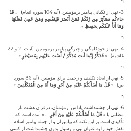
n
3- نهي از نگباني پيامبر برمؤمنين. (آيه 104 سوره انعام) : «
قَدْ
جَاءكُم بَصَآئِرُ مِن رَّبِّكُمْ فَمَنْ أَبْصَرَ فَلِنَفْسِهِ وَمَنْ عَمِيَ فَعَلَيْهَا
وَمَا أَنَاْ عَلَيْكُم بِحَفِيظٍ
».
n
4- نهي از خودكامگي و چيرگي پيامبر برمومنين. (آيات 21 و 22
غاشيه) : «
فَذَكِّرْ إِنَّمَا أَنتَ مُذَكِّرٌ
/
لَّسْتَ عَلَيْهِم بِمُصَيْطِرٍ
.»
n
5- نهي از ايجاد تكليف و زحمت براي مؤمنين. (آيه 86 سوره
ص) : «
قُلْ مَا أَسْأَلُكُمْ عَلَيْهِ مِنْ أَجْرٍ وَمَا أَنَا مِنَ الْمُتَكَلِّفِينَ
»
n
6- نهي از چشمداشت پاداش ازمؤمنان. درقرآن هشت بار
مطلبي با «
قُلْ مَا أَسْأَلُكُمْ عَلَيْهِ مِنْ أَجْرٍ
… » آمده است كه
تأكيدي است بر اين نكته كه پيامبران و از جمله پيامبر اسلام
نقش خود را به عنوان نبي و رسول بدون چشمداشت از كسي