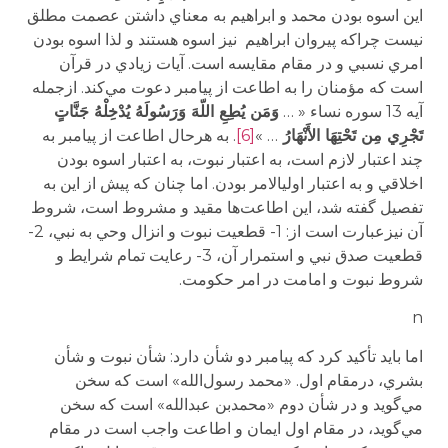
اين اسوه بودن محمد و ابراهيم به معناي داشتن عصمت مطلق
نيست چراكه پيروان ابراهيم نيز اسوه هستند و لذا اسوه بودن
امري نسبي و در مقام مقايسه است. آيات زيادي در قرآن
است كه مؤمنان را به اطاعت از پيامبر دعوت مي‌كند. ازجمله
آيه 13 سوره نساء « …
وَمَن يُطِعِ اللّهَ وَرَسُولَهُ يُدْخِلْهُ جَنَّاتٍ
تَجْرِي مِن تَحْتِهَا الأَنْهَارُ
… »
[6]
. به هرحال اطاعت از پيامبر به
چند اعتبار لازم است، به اعتبار نبوت، به اعتبار اسوه بودن
اخلاقي و به اعتبار اولي­الامر بودن. اما چنان كه پيش از اين به
تفصيل گفته شد، اين اطاعت‌ها مقيد و مشروط است، شروط
آن نيزعبارت است از: 1- قطعيت نبوت و انزال وحي به نبي، 2-
قطعيت صدق نبي و استمرار آن، 3- رعايت تمام شرايط و
شروط نبوت و امامت در امر حكومت.
n
اما بايد تأكيد كرد كه پيامبر دو شأن دارد: شأن نبوت و شأن
بشري، درمقام اول. «محمد رسول‌الله» است كه سخن
مي‌گويد و در شأن دوم «محمد‌بن عبدالله» است كه سخن
مي‌گويد، در مقام اول ايمان و اطاعت واجب است در مقام