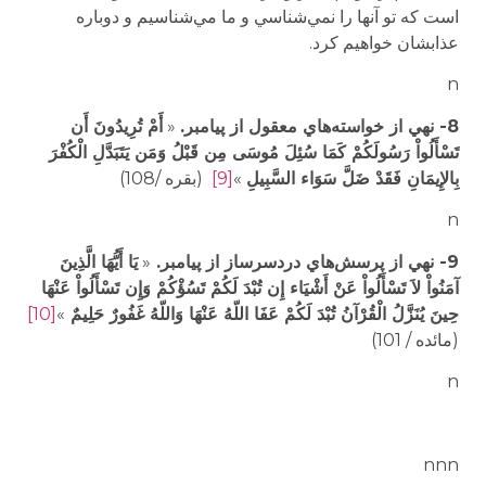
است كه تو آنها را نمي‌شناسي و ما مي‌شناسيم و دوباره
عذابشان خواهيم كرد.
n
8- نهي از خواسته‌‌هاي معقول از پيامبر.
«
أَمْ تُرِيدُونَ أَن
تَسْأَلُواْ رَسُولَكُمْ كَمَا سُئِلَ مُوسَى مِن قَبْلُ وَمَن يَتَبَدَّلِ الْكُفْرَ
بِالإِيمَانِ فَقَدْ ضَلَّ سَوَاء السَّبِيلِ
»
[9]
(بقره /108)
n
9- نهي از پرسش‌هاي دردسرساز از پيامبر.
«
يَا أَيُّهَا الَّذِينَ
آمَنُواْ لاَ تَسْأَلُواْ عَنْ أَشْيَاء إِن تُبْدَ لَكُمْ تَسُؤْكُمْ وَإِن تَسْأَلُواْ عَنْهَا
حِينَ يُنَزَّلُ الْقُرْآنُ تُبْدَ لَكُمْ عَفَا اللّهُ عَنْهَا وَاللّهُ غَفُورٌ حَلِيمٌ
»
[10]
(مائده / 101)
n
nnn