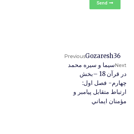
Send
Gozaresh36
Previous
سیما و سیره محمد
Next
در قرآن 18 –بخش
چهارم- فصل اول:
ارتباط متقابل پيامبر و
مؤمنان ايماني