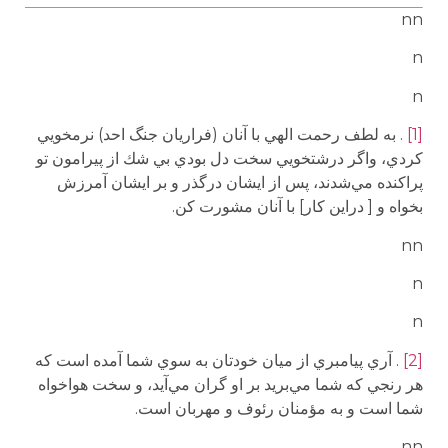
nn
n
n
[1]
. به لطف رحمت الهي با آنان (فراريان جنگ احد) نرمخويي
كردي، واگر درشتخویي سخت دل بودي بي شك از پيرامون تو
پراكنده مي‌شدند، پس از ايشان درگذر و بر ايشان آمرزش
بخواه و [ دراين كار] با آنان مشورت كن.
nn
n
n
[2]
. آري پيامبري از ميان خودتان به سوي شما آمده است كه
هر رنجي كه شما مي‌بريد بر او گران مي‌آيد، و سخت هواخواه
شما است و به مؤمنان رئوف و مهربان است.
nn