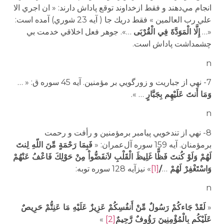
انجام مي‌دهند و فقط ازخداوند توقع پاداش دارند: « ان اجري الا
علي رب العالمين » فقط دريك جا ( آيه 23 شوري) آمده است:
«…
إِلَّا الْمَوَدَّةَ فِي الْقُرْبَى
…». جوهر فعل اخلاقي خدمت بي
چشمداشت پاداش است.
n
7- نهي از جباريت و زورگويي بر مؤمنين. آيه 45 سوره ق: « …
وَمَا أَنتَ عَلَيْهِم بِجَبَّارٍ
… ».
n
8- نهي از تندخويي پيامبر برمؤمنين و رأفت و رحمت
برمؤمنان. آيه 159 سوره آل‌عمران: «
فَبِمَا رَحْمَةٍ مِّنَ اللّهِ لِنتَ
لَهُمْ وَلَوْ كُنتَ فَظًّا غَلِيظَ الْقَلْبِ لاَنفَضُّواْ مِنْ حَوْلِكَ فَاعْفُ عَنْهُمْ
وَاسْتَغْفِرْ لَهُمْ
…
/
[1]
» نيزآيه 128 سوره توبه:
n
«
لَقَدْ جَاءكُمْ رَسُولٌ مِّنْ أَنفُسِكُمْ عَزِيزٌ عَلَيْهِ مَا عَنِتُّمْ حَرِيصٌ
عَلَيْكُم بِالْمُؤْمِنِينَ رَؤُوفٌ رَّحِيمٌ
[2]
»