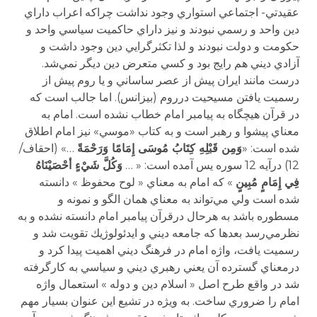
عقيدتي- اجتماعي استواري وجود نداشت چراكه اعراب داراي
دين واحد و رسمي نبودند و نيز داراي حاكميت سياسي واحد و
حكومت و دولت نبودند و لذا تكثرگرايي دين وجود داشت و
آزادي ديني هم رايج بود و كسي متعرض دين ديگر نمي‌شد.
درست مانند ايران پيش از عصر ساساني و يا روم پيش از
رسميت يافتن مسيحيت درروم (بيزانس). اما جالب است كه
در قرآن هيچگاه به پيامبر امام خطاب نشده است. امام به
معناي پيشوا و رهبر است و به كتاب «موسي» نيز امام اطلاق
شده است: «
وَمِن قَبْلِهِ كِتَابُ مُوسَى إِمَامًا وَرَحْمَةً
…» (احقاف/
12) درآيه 12 سوره يس آمده است: « …
وَكُلَّ شَيْءٍ أحْصَيْنَاهُ
فِي إِمَامٍ مُبِينٍ
» كه امام به معناي « لوح محفوظ » دانسته
شده است ولي مي‌تواند به معناي همان الگو و نمونه و
مسطوره باشد به هرحال درقرآن پيامبر امام دانسته نشده و به
نظرمي‌رسد بعدها كه جامعه ديني و ايدئولوژيك تقويت شد و
رسميت يافت، واژه امام در فرهنگ ديني اهميت پيدا كرد و
درمعناي گسترده آن يعني رهبري ديني و سياسي به كارگرفته
شد در واقع طرح اصل « اسلام دين و دوله » استعمال واژه
امام را ضروري ساخت. به ويژه در تشيع اين عنوان بسيار مهم