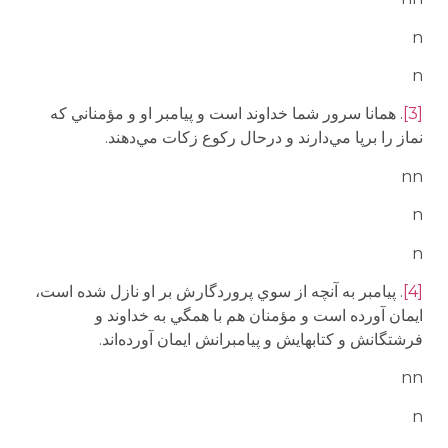
n
n
[3]
. همانا سرور شما خداوند است و پيامبر او و مؤمناني كه
نماز را برپا مي‌دارند و درحال ركوع زكات مي‌‌‌دهند.
nn
n
n
[4]
. پيامبر به آنچه از سوي پروردگارش بر او نازل شده است،
ايمان آورده است و مؤمنان هم با همگي به خداوند و
فرشتگانش و كتابهايش و پيامبرانش ايمان آورده‌اند.
nn
n