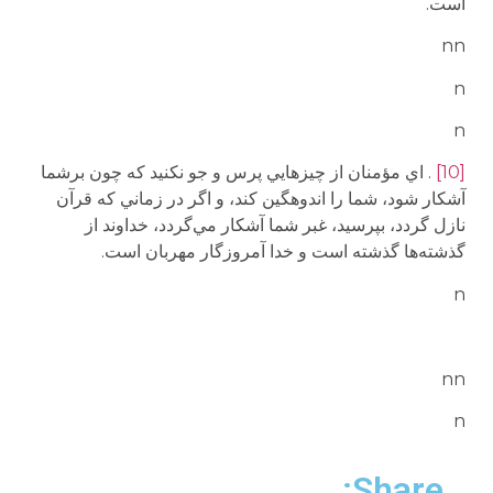
است.
nn
n
n
[10]
. اي مؤمنان از چيزهايي پرس و جو نكنيد كه چون برشما
آشكار شود، شما را اندوهگين كند، و اگر در زماني كه قرآن
نازل گردد، بپرسيد، غبر شما آشكار مي‌گردد، خداوند از
گذشته‌ها گذشته است و خدا آمروزگار مهربان است.
n
nn
n
Share: