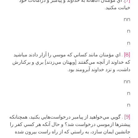
[7]
. اي مؤمنان آگاهانه به خداوند و پيامبر و درامانات خود
خيانت مكنيد.
nn
n
n
[8]
. اي مؤمنان مانند كساني كه موسي را آزار دادند مباشيد
كه خداوند از آنچه مي‌گفتند [وبهتان مي‌زدند] بري و بركنارش
داشت، و نزد خداوند آبرومند بود.
nn
n
n
[9]
. گويي مي‌خواهيد از پيامبر درخواست‌هايي بكنيد، همچنانكه
پيشتر‌ها ازموسي درخواست شد؟ و حال آنكه هر كسي كفر را
جانشين ايمان سازد، به راستي كه از راه راست بيرون شده