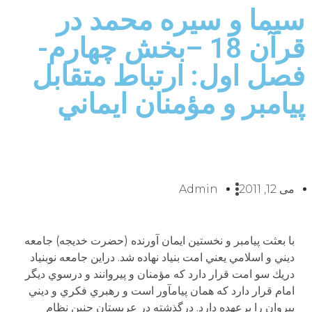
سیما و سیره محمد در
قرآن 18 –بخش چهارم-
فصل اول: ارتباط متقابل
پيامبر و مؤمنان ايماني
می 12, 2011
Admin
با بعثت پيامبر و نخستين ايمان آورنده (حضرت خديجه) جامعه
ديني و اسلامي يعني امت بنياد نهاده شد. دراين جامعه نوبنياد
دريك سو امت قرار دارد كه مؤمنان و پيروانند و درسوي ديگر
امام قرار دارد كه همان پيام­آور است و رهبري فكري و ديني
پيروان را برعهده دارد. درگذشته در عربستان چنين نظام