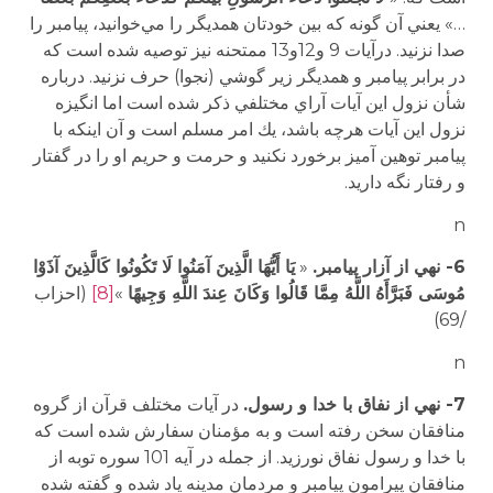
…» يعني آن گونه كه بين خودتان همديگر را مي‌خوانيد، پيامبر را
صدا نزنيد. درآيات 9 و12و13 ممتحنه نيز توصيه شده است كه
در برابر پيامبر و همديگر زير گوشي (نجوا) حرف نزنيد. درباره
شأن نزول اين آيات آراي مختلفي ذكر شده است اما انگيزه
نزول اين آيات هرچه باشد، يك امر مسلم است و آن اينكه با
پيامبر توهين آميز برخورد نكنيد و حرمت و حريم او را در گفتار
و رفتار نگه داريد.
n
6- نهي از آزار پيامبر.
«
يَا أَيُّهَا الَّذِينَ آمَنُوا لَا تَكُونُوا كَالَّذِينَ آذَوْا
مُوسَى فَبَرَّأَهُ اللَّهُ مِمَّا قَالُوا وَكَانَ عِندَ اللَّهِ وَجِيهًا
»
[8]
(احزاب
/69)
n
7- نهي از نفاق با خدا و رسول.
در آيات مختلف قرآن از گروه
منافقان سخن رفته است و به مؤمنان سفارش شده است كه
با خدا و رسول نفاق نورزيد. از جمله در آيه 101 سوره توبه از
منافقان پيرامون پيامبر و مردمان مدينه ياد شده و گفته شده