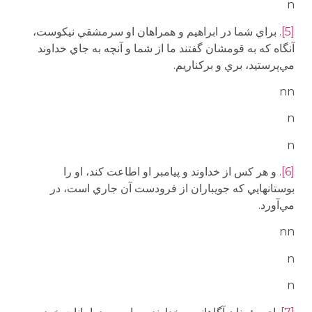
n
[5]
. براي شما در ابراهيم و همراهان او سرمشقي نيكوست،
آنگاه كه به قومشان گفتند ما از شما و آنچه به جاي خداوند
مي‌پرستيد، بري و بركناريم.
nn
n
n
[6]
. و هر كس از خداوند و پيامبر او اطاعت كند، او را
بوستانهايي كه جويباران از فرودست آن جاري است، در
مي‌آورد.
nn
n
n