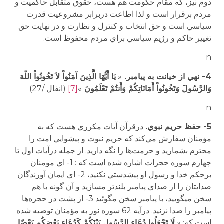
دوم نيز، كه مقام حكومت هم هست، حقوق متقابل حاكميت و
مردم برقرار است و لذا اطاعت دربرابر مشروعيت قدرت
سياسي است و حق انتخاب و كنترل و نظارت و در نهايت حق
تغيير حاكم و رژيم سياسي براي مردم محفوظ است.
n
4- نهي از خيانت به پيامبر.
«
يَا أَيُّهَا الَّذِينَ آمَنُواْ لاَ تَخُونُواْ اللّهَ
وَالرَّسُولَ وَتَخُونُواْ أَمَانَاتِكُمْ وَأَنتُمْ تَعْلَمُونَ
»
[7]
(انفال /27)
n
5- حفظ حريم نبوي.
درقرآن آيات مكرري هست كه به
مؤمنان سفارش مي‌كند كه حريم نبوت و پيشوايي امت را
محترم بشماريد و حرمت‌‌ها را نگه داريد. از جمله درآيات اول تا
چهارم سوره حجرات اشاره شده است كه : 1- اي مومنان
برحكم خدا و رسول او پيشدستي نكنيد، 2- اي ايمان آورندگان
صدايتان را از صداي پيامبر بلندتر مسازيد و آن گونه با هم
سخن میگوييد، با پیامبر سخن مگوئید 3- از پشت در حجره‌‌ها
پيامبر را صدا نزنيد. درآيه 62 سوره نور به مؤمنان توصيه شده
است كه: «
لَا تَجْعَلُوا دُعَاء الرَّسُولِ بَيْنَكُمْ كَدُعَاء بَعْضِكُم بَعْضًا