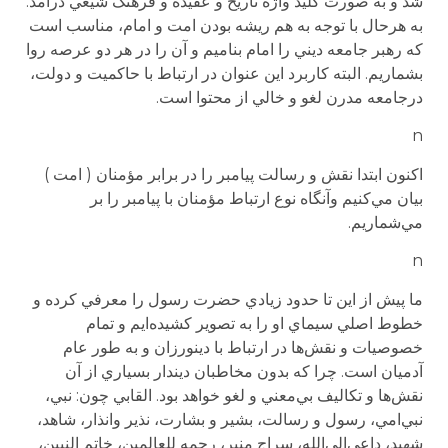
شد و به صورت كليد واژه تاريخ و عقيده و فرهنگ شيعي درآمد.
به هرحال با توجه به هم ريشه بودن امت و امام، مناسب است
كه رهبر جامعه ديني را امام بناميم و آن را در هر دو عرصه روا
بشماريم. البته كاربرد اين عنوان در ارتباط با حاكميت و دولت،
درجامعه مدرن لغو و خالي از محتوا است.
n
اكنون ابتدا نقش و رسالت پيامبر را در برابر مؤمنان ( امت )
بيان مي‌كنيم وآنگاه نوع ارتباط مؤمنان با پيامبر را بر
مي‌شماريم.
n
ما پيش از اين تا حدود زيادي حضرت رسول را معرفي كرده و
خطوط اصلي سيماي او را به تصوير كشيده‌ايم و تمام
خصوصيات و نقش‌ها در ارتباط با دين­ورزان و به طور عام
آدميان است. چرا كه بدون مخاطبان ديندار بسياري از آن
نقش‌ها و تكاليف بي‌معني و لغو خواهد بود. القابي چون: نبي،
نبي‌امي، رسول و رسالت، بشير و بشارت، نذير وانذار، شاهد،
شهيد، داعي‌‌الي‌الله، سراج منير، رحمه للعالمين، خاتم النبين،