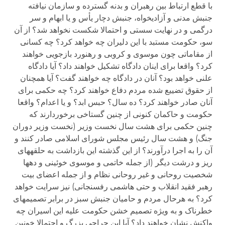
با قطع ارتباط بین رهبران و بدنه گسترده و سازمان نیافته
جنبش مدنی و آزادیخواه، جنبش دچار یأس و یا ابهام و سر
درگمی و در نهایت سستی و احتمالا شکست نخواهد شد؟ از آن
سو، حکومت مستبد با این دلیران چه خواهد کرد؟ چه کسانی
از مقاماتی چون موسوی و کروبی و رهنورد بازجویی خواهند
کرد؟ واقعا برای اینان دادگاه تشکیل خواهند داد؟ آیا دادگاه
علنی خواهد بود؟ آنان در دادگاه چه خواهند گفت؟ آیا همچنان
از حقوق تضییع شده مردم دفاع خواهند کرد؟ چه حکمی برای
آنان صادر خواهند کرد؟ ده سال؟ حبس ابد؟ و یا اعدام؟ واقعا
حکومت و حاکمان کنونی از چنین گستاخی برخوردارند که
چنین حکمی برای هشت سال نخست وزیر (نخست وزیر دوران
جنگ) و هشت سال رئیس مجلس شورای اسلامی صادر کنند و
آن را به اجرا درآورند؟ از این گذشته این بازداشت به حلقه­های
ریز و درشت دیگر (از جمله خاتمی و موسوی خوئینی و دهها
شخصیت روحانی و غیر روحانی نظام و از جمله اعضای بیت
رهبر فقید انقلاب و حتی هاشمی رفسنجانی) نیز سرایت خواهد
کرد؟ به هرحال مردم و حامیان جنبش سبز در برابر تصمیم­های
خطرناک و به ویژه تصمیم خشن حکومت علیه این اسیران چه
واکنش نشان خواهند داد؟ آیا این جراحی بزرگ و احتمالا خونین