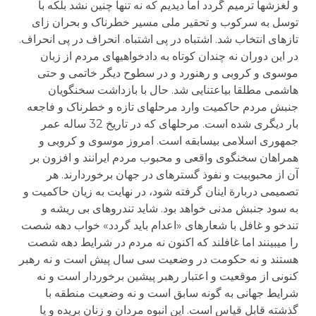
و لغزش­ها ترمیم گردد اما دیدیم که نه تنها چنین نشد بلکه با
توسل به سرکوب و تحقیر ملی مسیر خطرناک و بحران زای
تازه­ای انتخاب شد. اشتباه در پی اشتباه. انحراف در پی انحراف.
در این دوران نه چندان کوتاه به دادخواهی­های مردم از زبان
موسوی و کروبی و رهنورد و در سطوح دیگر خاتمی و حتی
هاشمی مطلقا بی­اعتنایی شد. حال با بازداشت سخنگویان
جنبش مردم حاکمیت وارد مرحله­ای تازه و خطرناک و فاجعه
بار دیگری شده است. مرحله­ای که در تاریخ 32 ساله عمر
جمهوری اسلامی بی­سابقه است. امروز موسوی و کروبی و
همراهان سخنگوی واقعی و محبوب مردم ایرانند و افزون بر
آن از محبوبیت و نفوذ گستره­ای در جهان برخوردارند. هر
تصمیمی دربارة اینان گرفته شود، در نهایت به زیان حاکمیت و
به سود جنبش مدنی خواهد بود. شاید تندروهای بی ریشه و
تندخو و غافل با شعارهای «اعدام باید گردد» خواب دهه شصت
را می­بینند اما غافلند که اکنون نه مردم در شرایط دهه شصت
هستند و نه حکومت در وضعیت سی سال پیش است و نه رهبر
کنونی از موقعیت و اعتبار رهبر پیشین برخوردار است و نه
شرایط جهانی به گونه سابق است و نه وضعیت منطقه با
گذشته قابل قیاس است. این انبوه مردان و زنان بریده و یا