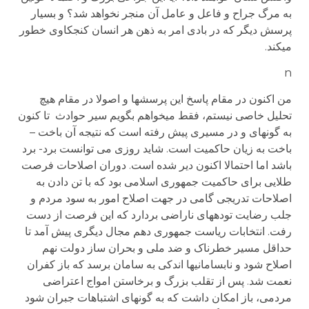
به مرگ جراح و فاعل و عامل آن منجر نخواهد شد؟ و بسیار
پرسش دیگر که در بادی امر به ذهن هر انسان کنجکاوی خطور
می­کند.
n
من اکنون در مقام پاسخ این پرسش­ها و اصولا در مقام هیچ
تحلیل خاصی نیستم، فقط می­خواهم بگویم سیر حوادث تا کنون
به گونه­ای و در مسیری پیش رفته است که نتیجه آن باخت –
باخت به زیان حاکمیت است. شاید روزی می توانست برد- برد
باشد اما احتمالا اکنون دیر شده است. دوران اصلاحات فرصت
طلایی برای حاکمیت جمهوری اسلامی بود که با تن دادن به
اصلاحات تدریجی گامی در جهت اصلاح امور به سود مردم و
جلب رضایت توده­های ناراضی بردارد که این فرصت از دست
رفت. انتخابات ریاست جمهوری دهم مجال دیگری پیش آمد تا
حداقل مسیر خطرناک و ضد ملی و بحران ساز دولت نهم
اصلاح شود و نابسامانی­ها اندکی به سامان برسد که باز کفران
نعمت شد. پس از تقلب بزرگ و برخاستن امواج اعتراضی
مردمی، باز امکان داشت که به گونه­ای اشتباهات جبران شود