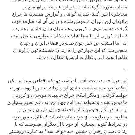
مشابه صورت گرفته است. در این شرایط پر ابهام و پر
مخاطره اخیرا گفته شد به گواهی و گزارش همسایه ها چراغ
خانه­های این دلیران خاموش شده و در پی آن این شایعه قوت
گرفت که موسوی و کروبی و همسران شان خانم­ها رهنورد و
فاطمه کروبی از خانه هایشان به مکان نامعلومی منتقل شده
اند. اما امشب این خبر چون بمب در فضای ایران و جهان
منفجر شد که این چهار تن را به زندان حشمتیه تهران (زندان
ظاهرا تحت امر و نظارت ارتش) انتقال داده اند.
n
این خبر اخیر درست باشد یا نباشد، دو نکته قطعی می­نماید: یکی
اینکه با توجه به سیاست جاری این بازداشت دیر یا زود صورت
خواهد گرفت، و دیگر اینکه، چراغ خانه­های موسوی و کروبی
خاموش نشده و نخواهد شد! این چهار تن، به رغم تصور بسیاری
از ماها در آغاز جنبش، تا این لحظه چندان دلیری و تدبیر و
مقاومت و مداومت از خود نشان داده اند که قابل تصور نبود.
در شرایط کنونی بسیاری از خود یا از دیگران می­پرسند که با
زندانی شدن رهبران جنبش، چه خواهد شد؟ به عبارت روشن­تر