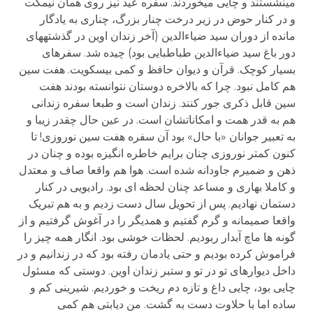
می­نشستند و چایی می­خوردند. سفره عید نیز روی همان نیمکت
و در کنار حوض در زیر درخت چنار بزرگ، چناری به یادگار
مانده از دوران سید ضیاءالدین (آخر زندان اوین در گذشته­های
دور باغ سید ضیاءالدین طباطبایی بود) چیده شد. سفره­ای
بسیار کوچک. قرآن و دیوان حافظ و کمی بیسکویت. هفت سین
هم کامل نبود. چرا که بالاخره دوستان نتوانسته بودند هفت
سین قابل ذکری جور کنند. زندان است و طبعا سفره زندانی
هم به قدر همت و امکاناتشان است. در عین حال چقدر زیبا و
به تعبیر جوانان «با حال» بود آن سفره هفت سین نوروزی! تا
کنون کمتر نوروزی چنان برایم خاطره انگیزه بوده و چنان در
ذهن و ضمیرم جاودانه شده است. هوا هم واقعا صاف و معتدل
و کاملا بهاری و مساعد چنان لحظه ای بود. رادیویی در کنار
دستمان نهادیم. پس از تحویل سال دست زدیم و به هم تبریک
واقعا صمیمانه و گرم گفتیم و همدیگر را در آغوش گرفتیم و از
گونه ها ماچ آبدار ربودیم. لحظات خوشی بود. انگار همه چیز را
فراموش کرده بودیم و حتی یادمان رفته بود که در زندانیم و در
داخل دیوارهای تو در تو و ستبر زندان اوین. دوستی که مسئول
چایی بود، چایی داغ و تازه دم ریخت و خوردیم. شیرینی کم و
ساده اما با حلاوت دست به گشت. من دیابتی هم کمی