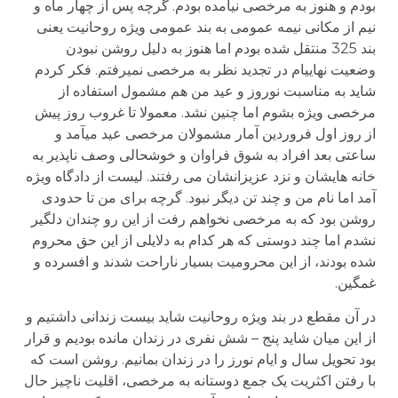
بودم و هنوز به مرخصی نیامده بودم. گرچه پس از چهار ماه و
نیم از مکانی نیمه عمومی به بند عمومی ویژه روحانیت یعنی
بند 325 منتقل شده بودم اما هنوز به دلیل روشن نبودن
وضعیت نهایی­ام در تجدید نظر به مرخصی نمی­رفتم. فکر کردم
شاید به مناسبت نوروز و عید من هم مشمول استفاده از
مرخصی ویژه بشوم اما چنین نشد. معمولا تا غروب روز پیش
از روز اول فروردین آمار مشمولان مرخصی عید می­آمد و
ساعتی بعد افراد به شوق فراوان و خوشحالی وصف ناپذیر به
خانه هایشان و نزد عزیزانشان می رفتند. لیست از دادگاه ویژه
آمد اما نام من و چند تن دیگر نبود. گرچه برای من تا حدودی
روشن بود که به مرخصی نخواهم رفت از این رو چندان دلگیر
نشدم اما چند دوستی که هر کدام به دلایلی از این حق محروم
شده بودند، از این محرومیت بسیار ناراحت شدند و افسرده و
غمگین.
در آن مقطع در بند ویژه روحانیت شاید بیست زندانی داشتیم و
از این میان شاید پنج – شش نفری در زندان مانده بودیم و قرار
بود تحویل سال و ایام نورز را در زندان بمانیم. روشن است که
با رفتن اکثریت یک جمع دوستانه به مرخصی، اقلیت ناچیز حال