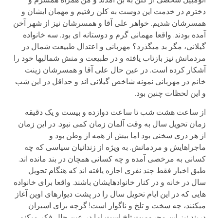
دخترم در خدمت این دوست به کلن رفتیم و مهمان ایشان و
همسرشان شدیم. خواهر علی آقا و همسرشان نیز از شهر آخن
آمده بودند. واقعا مهمانی گرم و دوستانه ای بود. سه خانواده
گیلانی، مگر بد می­گذرد؟ مهربانی و اعتدال طبیعت شمال در
مردمانش نیز بازتاب یافته و در طبیعت و منش شمالی­ها خود را
آشکار کرده است. در عین حال علی آقا و همسرشان زینت
خانم در مهربانی نمونه شاخص گیلانی اند و حداقل در این شب
و این لحظات چنین بود.
از ساعت هشت شب تا ساعت دوازده و بیست و یک دقیقه
زمان تحویل سال به وقت آلمان زمان کمی نبود. در این زمان
از هر دری سخنی بود اما بیش از همه از وطن بود و
ماجراهایش و مردمانش. به ویژه از زندانیان سیاسی که چه
کسانی به مرخصی آمده و چه کسانی همچان در بند مانده اند.
طبق اخبار فقط چند نفری اجازه یافته اند که هنگام تحویل
سال در خانه و در کنار خانوادهایشان باشند. واقعا برای خانواده
هایی که در این ایام تحویل سال را در پشت دیوارهای اوین آغاز
می­کنند، چه سخت و تلخ و ناگوار است! گرچه برای اسیران
دربند نیز این محرومیت تلخ است اما در عین حال فکر می­کنم