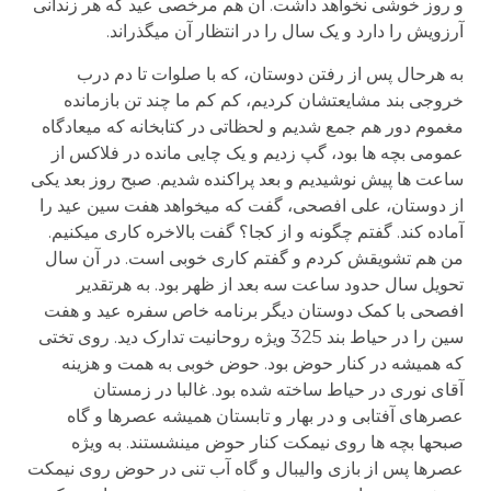
و روز خوشی نخواهد داشت. آن هم مرخصی عید که هر زندانی
آرزویش را دارد و یک سال را در انتظار آن می­گذراند.
به هرحال پس از رفتن دوستان، که با صلوات تا دم درب
خروجی بند مشایعتشان کردیم، کم کم ما چند تن بازمانده
مغموم دور هم جمع شدیم و لحظاتی در کتابخانه که میعادگاه
عمومی بچه ها بود، گپ زدیم و یک چایی مانده در فلاکس از
ساعت ها پیش نوشیدیم و بعد پراکنده شدیم. صبح روز بعد یکی
از دوستان، علی افصحی، گفت که می­خواهد هفت سین عید را
آماده کند. گفتم چگونه و از کجا؟ گفت بالاخره کاری می­کنیم.
من هم تشویقش کردم و گفتم کاری خوبی است. در آن سال
تحویل سال حدود ساعت سه بعد از ظهر بود. به هرتقدیر
افصحی با کمک دوستان دیگر برنامه خاص سفره عید و هفت
سین را در حیاط بند 325 ویژه روحانیت تدارک دید. روی تختی
که همیشه در کنار حوض بود. حوض خوبی به همت و هزینه
آقای نوری در حیاط ساخته شده بود. غالبا در زمستان
عصرهای آفتابی و در بهار و تابستان همیشه عصرها و گاه
صبح­ها بچه ها روی نیمکت کنار حوض می­نشستند. به ویژه
عصرها پس از بازی والیبال و گاه آب تنی در حوض روی نیمکت