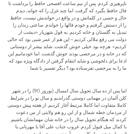
ناپرهیزی کردم. پس از نیم ساعت افصحی حافظ را برداشت تا
فال حافظ بگیرد که گرفت. اما چند غزل را که خواند، دیدم
حال و حسی در کلماتش و در واقع در خواندنش نیست، حافظ
را از دستش گرفتم و خودم فال­ها را خواندم. ساعتی زندان را
تبدیل به گلستان و خانه کردیم. به قول شهریار «دیشب از
دولت می رفع ملالی کردیم – این هم از عمر شبی بود که حالی
کردیم». هرچه بود خیلی خوش گذشت. شاید بیشر از دوستانی
که در خانه و در مرخصی بودند خوش گذشت. اما خودمانیم این
ادعا برای دلخوشی و شاید انتقام گرفتن از دادگاه ویژه نبود که
ما را به مرخصی نفرستاده بود؟ دیگر تفسیر با شما.
اما پس از ده سال تحویل سال امسال (نوروز 90) را در شهر
کلن آلمان در مهمانی دوستی گذراندیم و سال نو را در شرایط
کاملا متفاوت اما کاملا مرتبط آغاز کردیم. از هفته پیش دوستی
از مردمان خطه شمال و از این رو هم ولایتی از من دعوت
کردند که هنگام تحویل سال را در خانه شان مهمانشان باشیم.
با کمال میل قبول کردم. غروب جناب علی آقا با مهربانی با
اتومبیل شخصی از کلن به بن آمدند و من همراه همسرم و