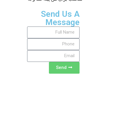
Send Us A
Message
Send