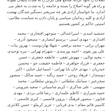
و راه ھر گونه اصلاح را بسته و جامعه را به شدت به خطر می
اندازد. ما خواستار آزادی ھر چه سريعتر دستگير شدگان نھضت
آزادی و کليه زندانيان سياسی و پايان دادن به سياست نظامی-
امنيتی حاکم بر کشور ھستيم.
جمشيد اسدی – اميراعتدالی – منوجھر افتخاری – محمد
اقتداری – مھدی امينی – پرستو انتصاری – مسعود آذری –
مھران براتی – محمد برقعی – شھلا بھاردوست – بھروز بيات –
علی پور نقوی – احمد پورمندی – شھرام تھرانی – نيره توحيدی
– مجيد تولايی – مھوش ثقفی – عاطفه جعفری – حسن
جعفری – فرزاد جواھری – فاطمه حقيقت جو – محسن
حيدريان – مھدی خان بابا تھرانی – اسماعيل ختايی – اکبر
دوستدار – فرھاد روحی – حميد زنگنه – حميد سالک – منصور
سحرخيز – سيامک سلطانی – داريوش سلطانی – محمد
سھيمی – علی شاکری – کريم شامبياتی – سعيد شروينی –
حميد شيرازی – کاظم علمداری – رضا فانی يزدی – مھدی
فتاپور – منصور فرھنگ – پروين قاسمی – کبری قاسمی –
کامبيز قائم مقام – يدی قربانی – عزيز کرملو – حسن کلانتری
– مزدک ليماکشی – عفت ماھباز – مليحه محمدی – مجيد