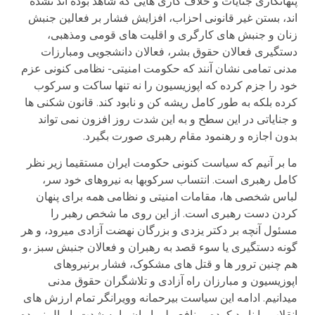
پنھانکاری جنايات و خلاف کاری ھايی که شاھد بوده اند نشده
اند، بستن غير قانونی احزاب، افزايش فشار بر فعالين جنبش
زنان و جنبش ھای کارگری و اقليت ھای قومی ومذھبی،
دستگيری فعالان حقوق بشر، فعالان دانشجويی ومبارزات
مدنی تمامی نشان آنند که حکومت امنيتی- نظامی کنونی عزم
خود را جزم کرده که اپوزيسيون را نه تنھا ساکت و سرکوب
کرده بلکه به طور کامل ريشه کن و نابود کند. قانون شکنی ھا
و جناياتی در اين سطح و به اين شدت روز افزون نمی تواند
بدون اجازه و رھنمود مقام رھبری صورت بگيرد.
ما بر آنيم که سياست کنونی حکومت ايران مستقيما زير نظر
کامل رھبری است. انتساب سرکوبھا به نيروھای خود سر،
لباس شخصی ھا، مقامات امنيتی و نظامی ھمه برای پنھان
کردن دست رھبری است. از اين روی ما شخص رھبر را
مسئول آنچه بر دکتر يزدی و بزرگان نھضت آزادی ميرود، و ھر
گونه دستگيری يا سوء قصد به رھبران و فعالان جنبش سبز ،و
ھم چنين ترور ھا و قتل ھای مشکوک، فشار برنيروھای
اپوزيسيون و مبارزان راه آزادی و تلاشگران حقوق مدنی
ميدانيم. ادامه اين سياست بيرحمانه وويرانگر تمام ارزش ھای
انقلاب را نابود کرده، منافع ملی ايران را به شدت پايمال نموده