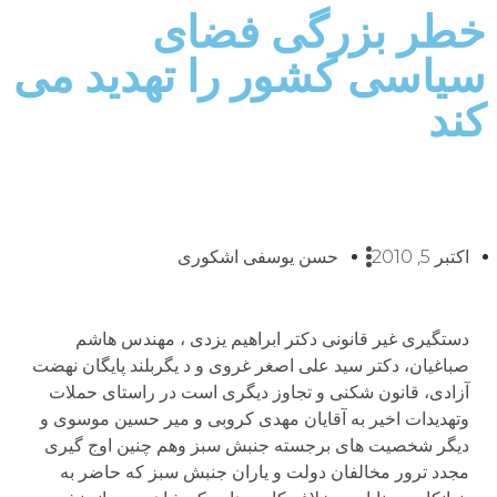
خطر بزرگی فضای
سیاسی کشور را تهدید می
کند
اکتبر 5, 2010
حسن یوسفی اشکوری
دستگيری غير قانونی دکتر ابراھيم يزدی ، مھندس ھاشم
صباغيان، دکتر سيد علی اصغر غروی و د يگربلند پايگان نھضت
آزادی، قانون شکنی و تجاوز ديگری است در راستای حملات
وتھديدات اخير به آقايان مھدی کروبی و مير حسين موسوی و
ديگر شخصيت ھای برجسته جنبش سبز وھم چنين اوج گيری
مجدد ترور مخالفان دولت و ياران جنبش سبز که حاضر به