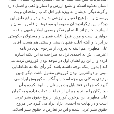
انسان بعلاوه اسلام و تشیع ارزش و اعتبار واقعی و اصیل دارد
و گرنه دیگر اندیشان به ویژه غیر اهل کتاب ( ملحدان و بت
پرستان و . . . ) هیچ اعتبار و ارزشی ندارند و در واقع طبق این
دیدگاه این دیگراندیشان مفهوما و موضوعا از قلمرو انسان و
انسانیت خارج اند. البته این تفکر رسمی اسلام فقهی و فقه
جواهری است و مورد قبول اغلب فقیهان و مسئولان حکومتی
در ایران و البته اغلب فقیهان سنی و سنتی هم هست. آقای
علی مطهری هم البته به پیروی از مرحوم ابوی در نامه
اعترضی اش به احمدی نژاد به صراحت به این نکته اشاره
کرده و از این رو ایشان اول در موحد بودن کوروش تردید می
کند ( بدون اینکه توجه داشته باشد اگر رأی علامه طباطبایی
مبنی بر ذوالقرنین بودن کوروش مقبول باشد، دیگر چنین
تردیدی به کلی بی وجه است ) و آنگاه به کوروش ایراد می
گیرد که چرا در فتح بابل بت پرستان را نابود نکرده و آن
بیچارگان را مانند پیامبران از خرافات تجات نداده و به گمان
علی مطهری این برخورد کوروش از نوع حقوق بشر غربی
است و در نهایت به احمدی نژاد ایراد می گیرد چرا مروج
حقوق بشر غربی شده و این در تعارض با حقوق بشر اسلامی