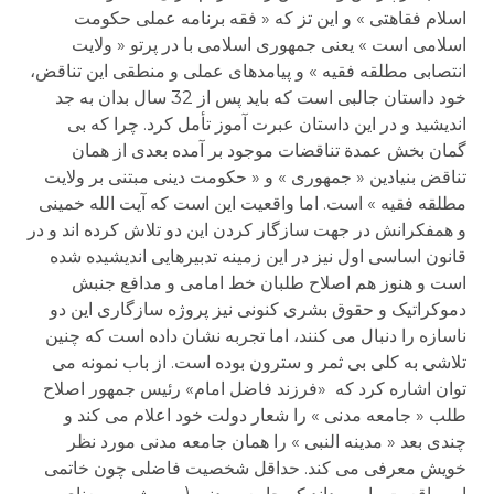
اسلام فقاهتی » و این تز که « فقه برنامه عملی حکومت
اسلامی است » یعنی جمهوری اسلامی با در پرتو « ولایت
انتصابی مطلقه فقیه » و پیامدهای عملی و منطقی این تناقض،
خود داستان جالبی است که باید پس از 32 سال بدان به جد
اندیشید و در این داستان عبرت آموز تأمل کرد. چرا که بی
گمان بخش عمدة تناقضات موجود بر آمده بعدی از همان
تناقض بنیادین « جمهوری » و « حکومت دینی مبتنی بر ولایت
مطلقه فقیه » است. اما واقعیت این است که آیت الله خمینی
و همفکرانش در جهت سازگار کردن این دو تلاش کرده اند و در
قانون اساسی اول نیز در این زمینه تدبیرهایی اندیشیده شده
است و هنوز هم اصلاح طلبان خط امامی و مدافع جنبش
دموکراتیک و حقوق بشری کنونی نیز پروژه سازگاری این دو
ناسازه را دنبال می کنند، اما تجربه نشان داده است که چنین
تلاشی به کلی بی ثمر و سترون بوده است. از باب نمونه می
توان اشاره کرد که «فرزند فاضل امام» رئیس جمهور اصلاح
طلب « جامعه مدنی » را شعار دولت خود اعلام می کند و
چندی بعد « مدینه النبی » را همان جامعه مدنی مورد نظر
خویش معرفی می کند. حداقل شخصیت فاضلی چون خاتمی