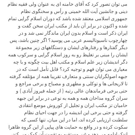
می توان تصور کرد که آقای خامنه ای به عنوان ولی فقیه نظام
دینی و جانشین آیت الله خمینی و رأس و سخنگوی نظام
جمهوری اسلامی معتقد شده باشد که دوران اسلام گرایی تمام
شده و اکنون در برابر آن باید از مکتب ایران سخن گفت و
ایران ذکر است و اسلام بدون ایران ماندگار نمی شد و در
چهارچوب ناسیونالیسم عربی می پوسید؟ اگر چنین باشد، پس
دیگر گفتارها و رفتارهای ایشان و دستگاههای زیر مجموعة
ایشان را مبنی بر تغلیظ رو به روز اسلام گرایی و سرکوب همه
دگر اندیشان زیر علم اسلام و مکتب اهل بیت چگونه و با چه
معیاری می توان فهم و توجیه کرد؟ قابل تأمل است که در
جبهه اصولگرایان سنتی و متعارف تقریبا همه از مؤتلفه گرفته
تا لاریجانی ها و توکلی و مطهری و مصباح و برخی مراجع و
حتی برخی فرماندهان عالی رتبه ( از جمله فیروز آبادی ) و
سران گروه مداحان همه و همه به نوعی در برابر این جبهه
حامیان تز مکتب ایران و تجلیل از کوروش موضع انتقادی
گرفته و حتی برخی این اندیشه را در جهت احیای نظام
سلطنت ارزیابی کرده اند، اما در این میان، تنها کسی که
سکوت کرده و در واقع به حمایت های پیاپی از این گروه ظاهرا
اندک ادامه می دهد و غیر مستقیم به تقویت آن کمک می کند،