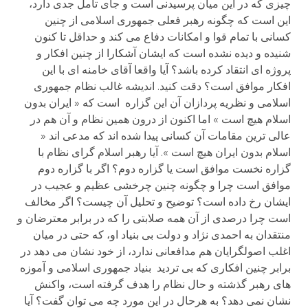
چیزی که در این میان پرسیدنی است و جای تأمل جدی دارد،
این است که چگونه رهبر فعلی جمهوری اسلامی از چنین
کسانی با تمام قوا و امکانات دفاع می کند و حداقل تا کنون
شنیده و دیده نشده است که ایشان آشکارا از چنین افکار و
پروژه ای انتقاد کرده باشد؟ آیا واقعا آقای خامنه ای با این
افکار موافق است؟ دقت کنید. اندیشه غالب نظام جمهوری
اسلامی و نظریه پردازان آن این گزاره است که « ایران بدون
اسلام هیچ است » اما اکنون از درون همین نظام و آن هم در
عالی ترین مقامات آن کسانی پیدا شده اند که مدعی اند «
اسلام بدون ایران هیچ است ». آیا رهبر اسلام گرای نظام با
گزاره نخست موافق است یا گزاره دوم؟ اگر با گزاره دوم
موافق است چرا و چگونه چنین چرخشی عظیم و عجیب در
ایشان رخ داده است؟ توضیح و تحلیل آن چیست؟ اگر مخالف
است چرا درصدی از آن همه صلابتی را که در برابر معترضان و
منتقدان به احمدی نژاد و دولت بی بنیاد او، که حتی در میان
اغلب اصولگرایان هم مدافعانی ندارد، از خود نشان می دهد در
برابر چنین افکاری که بی تردید بنیاد جمهوری اسلامی و آموزه
های رهبر گذشته و حال نظام را هدف گرفته است، واکنش
نشان نمی دهد؟ به هرحال در این مورد چه می توان گفت؟ آیا