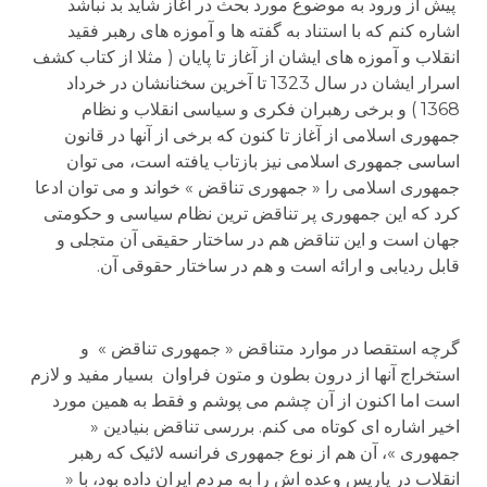
پیش از ورود به موضوع مورد بحث در آغاز شاید بد نباشد
اشاره کنم که با استناد به گفته ها و آموزه های رهبر فقید
انقلاب و آموزه های ایشان از آغاز تا پایان ( مثلا از کتاب کشف
اسرار ایشان در سال 1323 تا آخرین سخنانشان در خرداد
1368 ) و برخی رهبران فکری و سیاسی انقلاب و نظام
جمهوری اسلامی از آغاز تا کنون که برخی از آنها در قانون
اساسی جمهوری اسلامی نیز بازتاب یافته است، می توان
جمهوری اسلامی را « جمهوری تناقض » خواند و می توان ادعا
کرد که این جمهوری پر تناقض ترین نظام سیاسی و حکومتی
جهان است و این تناقض هم در ساختار حقیقی آن متجلی و
قابل ردیابی و ارائه است و هم در ساختار حقوقی آن.
گرچه استقصا در موارد متناقض « جمهوری تناقض » و
استخراج آنها از درون بطون و متون فراوان بسیار مفید و لازم
است اما اکنون از آن چشم می پوشم و فقط به همین مورد
اخیر اشاره ای کوتاه می کنم. بررسی تناقض بنیادین «
جمهوری »، آن هم از نوع جمهوری فرانسه لائیک که رهبر
انقلاب در پاریس وعده اش را به مردم ایران داده بود، با «