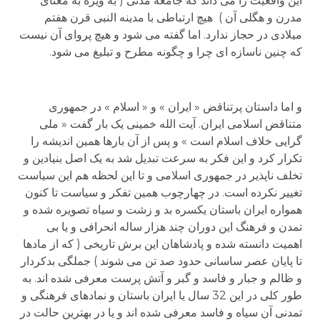
این واقعیت را می داند که جامعه مدنی ( به ویژه به معنای
مدرن و هگلی آن ) هیچ ارتباطی با مدینه النبی قرن هفتم
میلادی در حجاز ندارد. اما گفته می شود و هیچ پروای آن نیست
که چنین ناسازه ای چرا و چگونه مطرح و تبلیغ می شود.
و اما داستان پرتناقض « ایران » و « اسلام » در جمهوری
متناقض اسلامی ایران. آیت الله خمینی یک بار گفت « ملی
گرایی خلاف اسلام است » و پس از آن بارها همین اندیشه را
تکرار کرد و این فکر به سرعت تبدیل شد به یک اصل بنیادین و
تخلف ناپذیر در جمهوری اسلامی و تا این لحظه هم این سیاست
تغییر نکرده است. در چهارچوب همین تفکر و سیاست تا کنون
همواره ایران باستان یکسره بد و زشت و سیاه تصویره شده و
تمدن و فرهنگ این دوران چند هزار ساله انحرافی و یا بی
اهمیت دانسته شده و پادشاهان این برش تاریخی ( که از مادها
تا پایان عصر ساسانی حدود صد تن می شوند ) جملگی بدکردار
و ظالم و جبار و فاسد و گبر و آتش پرست معرفی شده اند. به
طور کلی در این 32 سال یا ایران باستان و نمادهای فرهنگی و
تمدنی آن سیاه و فاسد معرفی شده اند و یا در بهترین حالت در