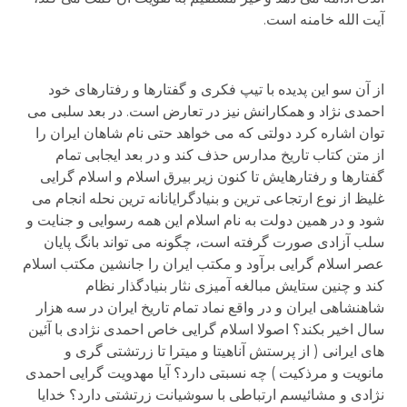
آیت الله خامنه است.
از آن سو این پدیده با تیپ فکری و گفتارها و رفتارهای خود
احمدی نژاد و همکارانش نیز در تعارض است. در بعد سلبی می
توان اشاره کرد دولتی که می خواهد حتی نام شاهان ایران را
از متن کتاب تاریخ مدارس حذف کند و در بعد ایجابی تمام
گفتارها و رفتارهایش تا کنون زیر بیرق اسلام و اسلام گرایی
غلیظ از نوع ارتجاعی ترین و بنیادگرایانانه ترین نحله انجام می
شود و در همین دولت به نام اسلام این همه رسوایی و جنایت و
سلب آزادی صورت گرفته است، چگونه می تواند بانگ پایان
عصر اسلام گرایی برآود و مکتب ایران را جانشین مکتب اسلام
کند و چنین ستایش مبالغه آمیزی نثار بنیادگذار نظام
شاهنشاهی ایران و در واقع نماد تمام تاریخ ایران در سه هزار
سال اخیر بکند؟ اصولا اسلام گرایی خاص احمدی نژادی با آئین
های ایرانی ( از پرستش آناهیتا و میترا تا زرتشتی گری و
مانویت و مرذکیت ) چه نسبتی دارد؟ آیا مهدویت گرایی احمدی
نژادی و مشائیسم ارتباطی با سوشیانت زرتشتی دارد؟ خدایا