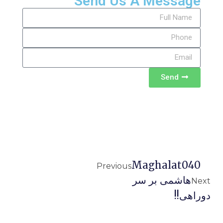
Send Us A Message
Send
Maghalat040
Previous
هاشمی بر سر
Next
دوراهی!!