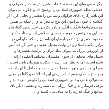
چگونه می توان این همه تناقضات عمیق در ساختار حقوقی و
حقیقی نظام جمهوری اسلامی را توضیح داد و چگونه می توان
این ناسازگاری های فراوان و بنیادین را تفسیر و تحلیل کرد؟ از
گذشته تا کنون پیرامون این نوع تناقض ها و از جمله در همین
موضوع واقعا شگفت انگیز و باور نکردنی اخیر یعنی گفتارهای
مشایی و « رئیس جمهور جمهوری اسلامی ایران جناب دکتر
محمود احمری نژاد » دربارة ایران باستان و مکتب ایرانی در
برابر مکتب اسلام و در نهایت تجلیل عجیب و حتی گزافه آمیز
از کوروش بزرگ به عنوان نماد ایران و ایرانیت تفسیرها و
تحلیل های مختلفی از سوی مفسران مختلف العقیده ارائه
شده است، اما به نظر می رسد « حکایت همچنان باقی است »
و برای من یکی هنوز « معما » حل نشده و حداقل تا این لحظه
به پاسخ جامعی نرسیده ام. برخی این اختلاف دیدگاها در میان
مسئولان عالی و دانی جمهوری اسلامی را طبیعی می دانند و
برخی فریبکارانه و جنگ زرگی می شمارند و بعضی دیگر پای
منافع و جنگ قدرت را به میان می کشند و . . .