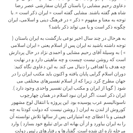
دعاوی رحیم مشایی را باستان گرایان سفارشی عصر رضا
شاه هم گفته باشند. مشایی گفته است « ایران ذکر است ». با
توجه به معنا و مفهوم « ذکر » در فرهنگ دینی و اسلامی، ایران
چگونه ذکر است و یا می تواند ذکر باشد؟
به هرحال در چند سال اخیر نوعی بازگشت به ایران باستان (
توجه داشته باشید نه ایران پس از اسلام یعنی « ایران اسلامی
» ) به وسیلة آقای رحیم مشایی و احمدی نژاد در حال پردازش
است که روشن نیست چیست و چه ماهیتی دارد و در نهایت
چه هدف یا اهدافی را دنبال می کند. به این دعاوی نگاه کنید:
دوران اسلام گرایی پایان یافته و اکنون باید مکتب ایران را در
جهان مطرح کرد. زیرا که از اسلام تفسیرهای مختلفی می
شود ( گویا از ایران و مکتب ایران تفسیر واحدی وجود دارد ).
ایران ذکر است. اگر ایران نبود اسلام در همان چهارچوب
ناسونالیسم عرب پوسیده بود. این پروژه با انتقال لوح مشهور
کوروش از لندن به ایران ( روشن نیست که دولت کودتا به چه
قیمتی و با اعطای چه امتیازاتی پس از سالها تلاش توانسته آن
را به ایران بیاورد و از آن بهانه ای برای تبلیغ خود بسازد ) وارد
مرحله تازه ای شده است. گفتارها و رفتارهای رئیس دولت