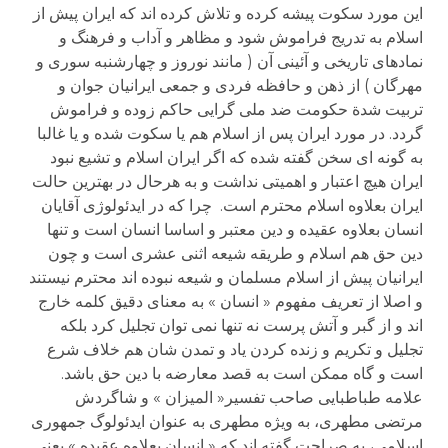
این مورد سکوت پیشه کرده و تلاش کرده اند که ایران پیش از
اسلام به تدریج فراموش شود و مظاهر و آداب و فرهنگ و
نمادهای تاریخی و آئینی آن ( مانند نوروز و چهارشنبه سوری و
مهرگان ) از ذهن و حافظه فردی و جمعی ایرانیان جوان و
تربیت شدة حکومت ضد ملی گرایی حاکم زوده و فراموش
گردد. در مورد ایران پس از اسلام هم یا سکوت شده و یا غالبا
به گونه ای سخن گفته شده که اگر ایران اسلام و تشیع نبود
ایران هیچ اعتبار و اهمیتی نداشت و به هرحال در بهترین حالت
ایران بعلاوه اسلام محترم است. چرا که در ایدئولوژی آقایان
انسان بعلاوه عقیده و دین معتبر و اساسا انسان است و تنها
دین حق هم اسلام و طریقه شیعه اثنی عشری است و چون
ایرانیان پیش از اسلام مسلمان و شیعه نبوده اند محترم نیستند
و اصلا از تعریف مفهوم « انسان » به معنای دقیق کلمه خارج
اند و از گبر و آتش پرست نه تنها نمی توان تجلیل کرد بلکه
تجلیل و تکریم و زنده کردن یاد و تمدن شان هم خلاف شرع
است و گاه ممکن است به قصد معارضه با دین حق باشد.
علامه طباطبایی صاحب تفسیر« المیزان » و شاگردش
مرتضی مطهری، به ویژه مطهری به عنوان ایدئولوگ جمهوری
اسلامی، به صراحت گفته اند که « انسان بعلاوه عقیده » یعنی