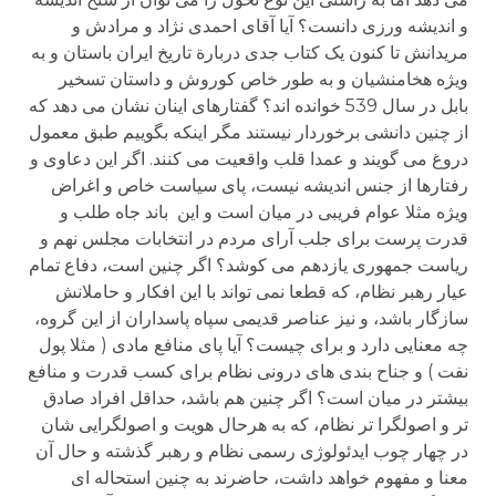
و اندیشه ورزی دانست؟ آیا آقای احمدی نژاد و مرادش و
مریدانش تا کنون یک کتاب جدی دربارة تاریخ ایران باستان و به
ویژه هخامنشیان و به طور خاص کوروش و داستان تسخیر
بابل در سال 539 خوانده اند؟ گفتارهای اینان نشان می دهد که
از چنین دانشی برخوردار نیستند مگر اینکه بگوییم طبق معمول
دروغ می گویند و عمدا قلب واقعیت می کنند. اگر این دعاوی و
رفتارها از جنس اندیشه نیست، پای سیاست خاص و اغراض
ویژه مثلا عوام فریبی در میان است و این باند جاه طلب و
قدرت پرست برای جلب آرای مردم در انتخابات مجلس نهم و
ریاست جمهوری یازدهم می کوشد؟ اگر چنین است، دفاع تمام
عیار رهبر نظام، که قطعا نمی تواند با این افکار و حاملانش
سازگار باشد، و نیز عناصر قدیمی سپاه پاسداران از این گروه،
چه معنایی دارد و برای چیست؟ آیا پای منافع مادی ( مثلا پول
نفت ) و جناح بندی های درونی نظام برای کسب قدرت و منافع
بیشتر در میان است؟ اگر چنین هم باشد، حداقل افراد صادق
تر و اصولگرا تر نظام، که به هرحال هویت و اصولگرایی شان
در چهار چوب ایدئولوژی رسمی نظام و رهبر گذشته و حال آن
معنا و مفهوم خواهد داشت، حاضرند به چنین استحاله ای