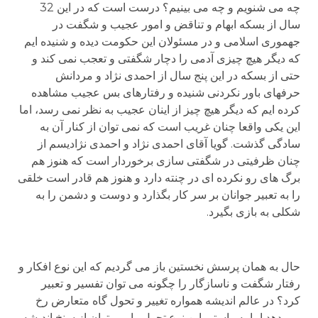
چه می شنویم و چه می بینیم؟ درست است که در این 32
سال از بسکه ابهام و تناقض و امور عجیب و شگفت در
جهموری اسلامی و در مسئولان این حکومت دیده و شنیده ایم
که دیگر هیچ چیزی آدمی را دچار شگفتی و تعجب نمی کند و
حتی از بسکه در این پنج سال از احمدی نژاد و مردانش
حرفهای باور نکردنی شنیده و رفتارهای بس عجیب مشاهده
کرده ایم که دیگر هیچ چیز از اینان عجیب به نظر نمی رسد، اما
این یکی واقعا چنان غریب است که نمی توان از کنار آن به
سادگی گذشت. گویا آقای احمدی نژاد و احمدی نژادیسم از
چنان ظرفیتی در شگفتی سازی برخوردار است که هنوز هم
برگ های رو نکرده ای در چنته دارد و هنوز هم قادر است خلقی
را به تعبیر جوانان بر سر کار بگذارد و دوست و دشمن را به
شکلی به بازی بگیرد.
حال به همان پرسش نخستین باز می گردیم که این نوع افکار و
رفتار شگفت و ناسازگار را چگونه می توان تفسیر و تعبیر
کرد؟ در عالم اندیشه همواره تغییر و تحول گاه متعارض رخ
می دهد اما به راستی این نوع تحول را می توان از سنخ اندیشه