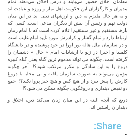
معلمان اخلاق حضور می‌‌یابند و درس اخلاق می‌‌دهند. تمام
مدیران و کارگزاران این حکومت اهل نماز و روزه و عبادت اند
و به هر حال ملتزم به دین و ارزشهای دینی اند. در این میان
دولت نهم و رئیس آن بیش از دیگران مدعی است. کسی که
بارها مستقیم و غیر مستقیم اعلام کرده است که با امام زمان
ارتباط دارد و تمام گفتار و کرادرش مورد تأیید امام غایب است
و در سازمان ملل هاله نور اورا در خود پوشیده و در دانشگاه
کلمبیا و اخیرا در ژنو با ارشادات امام « حال » دشمنان را
گرفته است، چگونه می تواند مذموم ترین گناه یعنی گناه کبیره
دروغ را به این سادگی و مکرر مرتکب شود؟! آخر چگونه
مؤمن می‌‌تواند به صورت سازمان یافته و بی محابا با دروغ
کارش را پیش ببرد و از هیچ کس و هیچ چیز پروا نکند؟! جمع
دو نقیض دینداری و دروغگویی چگونه ممکن می شود؟!
دریغ که آنچه البته در این میان زیان می‌‌کند دین، اخلاق و
دینداران راستین اند.
Share: