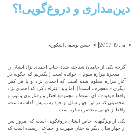
دین‌مداری و دروغ‌گویی!؟
می 19, 2009
حسن یوسفی اشکوری
گرچه یکی از حامیان شناخته شد‌‌هٔ جناب احمدی نژاد ایشان را
« معجز‌‌هٔ هزار‌‌هٔ سوم » خوانده است ( بگذریم که چگونه در
آغاز هزاره معلوم شده است که احمدی نژاد و یا هر کس
دیگری « معجزه » است! )، اما باید اعتراف کرد که احمدی نژاد
واقعا « پدیده » ای است! و مجموع‌‌هٔ افکار و رفتار وی و تیپ و
شخصیتی که در این چهار سال از خود به نمایش گذاشته است،
واقعا از جهاتی منحصر به فرد است.
یکی از ویژگیهای خاص ایشان دروغگویی است که امروز پس
از چهار سال دیگر به چنان شهرت و اجماعی رسیده است که