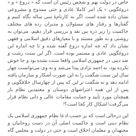
خاص در دولت نهم و شخص رئیس آن است که « دروغ » و «
دروغگویی » یک امر کاملا عادی و حتی ممدوح و مشروعی
نشان داده شده است. اگر به کارنام‌‌هٔ سی ساله نگاه کنیم و
گفتارها و رفتار های مسئولان و مدیران رده های مختلف
حاکمیت را زیر ذره بین نقد و بررسی قرار دهیم، می‌توان به
روشنی و به طور مستند و با معیارهای دقیق اسلامی و فقهی
نشان داد که چه اندازه دروغ گفته شده و تا چه اندازه این
دروغگویی عادی و مستمر بوده است. اگر این سنت زشت و
ضد دینی در جمهوری اسلامی واقعا سنت نشده بود و جا خوش
نکرده بود، نه احمد نژادی پیدا می‌‌شد و نه وی می‌‌توانست چهار
سال این سنت شگفت را به این صورت آشکار و سازمان یافته
ادامه دهد و نه شگفت تر این که پس از چهارسال خلافگویی و
پس از این همه اعتراضهای دوستان و معتمدین نظام باز
همچنان مورد تأیید و حمایت مقامات عالی و دانی نظام قرار
می‌‌گرفت! اشکال کار کجا است؟!
این درحالی است که بر حسب ادعا نظام جمهوری اسلامی یک
نظام دینی است و حاکمیت اصلی آن در دست روحانیان و
مجتهدان و معلمان اخلاق است و حتی در دولت و مجلس گاه