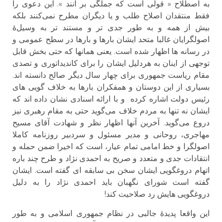
به اصطلاح « قولی است که جملگی بر آنند ». این دعوی را
فقط منتقدان اصلاح طلب و یا دیگران مطرح نمی‌‌کنند بلکه
بیش از همه و به طور جدی تر و مستند تر به وسیل‌‌هٔ
اصولگرایان غالبا متحد ایشان بارها و بارها در سطح عمومی و
در رسانه ها اظهار شده است. یعنی همانها که حتی بخش قابل
توجهی از اینان به هردلیل ایشان را برای کاندیداتوری و تصدی
مقام ریاست جمهوری برای چهار سال دیگر صالح دانسته اند.
بسیاری از این دوستان و همفکران بارها به خلاف گویی های
رئیس دولت اشاره کرده و با ارائه اسنادی نشان داده اند که
ایشان نه تنها به مردم خلاف می‌‌گوید حتی به مقام رهبری نیز
دروع می‌‌گوید. آخرین آنها اظهار نظر و شهادت آقای مسیح
مهاجری، روحانی و مدیر مسئول و سردبیر روزنامه کاملا
اصولگرا و خط امامی تمام عیار، است که اخیرا ضمن حمله و
انتقادات جدی و متعدد و صریح به احمدی نژاد و طرح چند باره
اتهام دروغگویی ایشان سخن بی سابقه ای گفته است. ایشان
گفته است شورای نگهبان باید احمدی نژاد را به دلیل
دروغگویی هایش رد صلاحیت کند!
این واقعا پدید‌‌هٔ جالبی در نظام جمهوری اسلامی و به طور