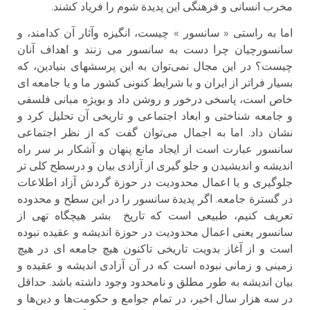
مخرب انسانی و فرهنگی این پدیدة شوم را فریاد کشند.
اما به راستی « سانسور » چیست، انگیزه وآثار آن کدامند، و
سانسورچیان چرا دست به سانسور می زنند و اهداف آنان
چیست؟ در این مجال نمی‌توان به این پرسشهای بنیادین، که
بسیار فراتر از ایران و با شرایط کنونی کشور ما و یا جامعه ای
خاص است، پاسخی درخور و روشن داد و بویژه مبانی فلسفی
و جامعه شناختی و ابعاد اجتماعی و تاریخی آن تحلیل کرد و
نشان داد. اما به اجمال می‌توان گفت که از نظر اجتماعی
سانسور عبارت است از ایجاد مانع پنهان و آشکار بر سر راه
اندیشه و اندیشیدن و جلو گیری از آزادی بیان و درسطح کلی تر
جلوگیری و یا اعمال محدودیت در حوزة گردش آزاد اطلاعات
در گسترة جامعه. اگر پدیدة سانسور را در این سطح و محدوده
تعریف کنیم، طبیعی است که تاریخ بشر هیچگاه تهی از
سانسور یعنی اعمال محدودیت در حوزة اندیشه و عقیده نبوده
است و از آغاز بدویت تاریخی تاکنون هیچ جامعه ای در هیچ
زمینی و زمانی نبوده است که در آن آزادی اندیشه و عقیده و
بیان اندیشه به طور مطلق و نامحدود وجود داشته باشد. حداقل
در سه هزار سال اخیر، در تمام جوامع و حکومت‌ها و دین‌ها و