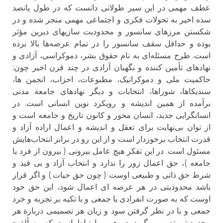
عطف مهمی در این سیر طولانی دانست که در طول پانصد
سده اخیر به تحولات فکری و اجتماعی مهمی منجر شده و در
شکستن مرزهای سانسور و محدودیت سازیهای دیرین مؤثر
بوده و حداقل سقف سانسور را در تمام عرصه‌ها بالا برده
است. طرح مسئله‌ای به نام حقوق بشر، دموکراسی، آزادی و
نهادهای تأمین کننده و نگهبان آزادی در چند قرن اخیر چون:
حاکمیت ملی و دموکراتیک، مطبوعات، احزاب، انجمن ها،
سندیکاها، شوراها، انتخابات و دیگر نهادهای جامعة مدنی
برآمده از همین اندیشه و رویکرد نوین انسانی است. در
انسانگرایی جدید، انسان محور و کانون تاریخ و جامعه است و
از توان بی‌نهایت برای تعقل و اندیشه و اعمال اراده آزاد و
قدرت انتخاب برخوردار است و از این رو در برابر انتخاب‌هایش
مسئول است. در این تفکر هیچ عامل بیرونی ( بیرون از فرد یا
جامعه )، حق اعمال زور را ندارد و انتخاب آزاد و بی قید و
شرط حق ذاتی و طبیعی اوست ( چون حق حیات ) و اگر قرار
باشد محدودیتی در هر عرصه ای اعمال شود، این حق خود
اوست که به صورت انفرادی یا جمعی و با تکیه بر تجربه و خرد
جمعی و با در نظر گرفتن سود و زیان هر تصمیمی دربارة هر
محدودیتی تصمیم بگیرد. در همین ارتباط است که مسألة «