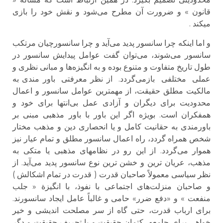
قانون » و ضرورت آن مطرح می‌شود و نقش خود را بازی
میکند .
و اما اینکه چرا سانسور پدید می‌آید و چرا سانسورچیان مرتکب
سانسور می‌شوند، می‌توان گفت عوامل پیدایش سانسور در
طول تاریخ متفاوت و متنوع بوده و به انگیزه‌ها و مبانی نظری و
عملی مختلفی بازمی‌گردد. از نظر معرفتی باور مندی به
مالکیت مطلق حقیقت، از مهمترین عوامل سانسور و اعمال
محدودیت برای دیگران و آزادی عمل بی‌انتها برای خود و
همفکران است. بویژه اگر این باور با باور مذهبی مبنی بر
باورمندی به حقانیت کامل و یا انحصاری دین و مذهب مختار
شخص همراه گردد، راه اعمال سانسور مطلق و تمام عیار نیز
هموار می‌گردد. از این رو در نظامهای مذهبی یا متکی به
مذهب، عریان ترین و خشن ترین نوع سانسور پدید می‌آید. از
نظر سیاسی معمولاً صاحبان قدرت ( قدرت در تمام اشکالش )
و صاحبان منزلت‌های اجتماعی با نفوذ، با انگیزة « جلب
منفعت » و «دفع ضرر» حامی و غالباً عامل ایجاد سانسورند.
برای ارباب قدرت، حتی گاه از سر مصلحت اندیشی و خیر
خواهی برای جامعه، کتمان حقیقت و یا تحریف حقیقت و دگر