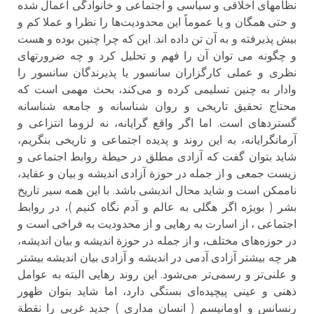
نظامهای اخلاقی و سیاسی و اجتماعی و خانوادگی اعمال شده
و حتی همگان و یا عموماً این محدودیت‌ها را نظرا و عملا کم و
بیش پذیرفته و به آن تن داده اند. این که چرا چنین بوده و هست
و چگونه می توان آن را فهم و تحلیل کرد و چه ضرورتهای
نظری و عملی کارگزاران سانسور یا پذیرندگان سانسور را
وادار به چنین تسلیمی کرده و می‌کند، بحث مهمی است که
محتاج تحقیق تاریخی و روان شناسانه و جامعه شناسانه
گستردهای است. اما اگر واقع گرایانه، نه لزوما انتزاعی و
آرمانگرایانه، به این روند و پدیده اجتماعی و تاریخی بنگریم،
شاید بتوان گفت که آزادی مطلق در حیطة روابط اجتماعی و
زیست جمعی و از جمله در حوزة آزادی اندیشه و بیان و عقاید،
ناممکن است و شاید محال اندیشی باشد. با این همه سیر تاریخ
بشر ( بویژه اگر هگلی به عالم و آدم نگاه کنیم )، در روابط
اجتماعی ، از اسارت به رهایی و از محدودیت به فراخی است و
در حوزه‌های مختلف، و از جمله در حوزة اندیشه و بیان اندیشه،
هر چه بیشتر آزادی آدمی در اندیشه و آزادی بیان اندیشه بیشتر
و علنی‌تر و رسمی‌تر می‌شود. این روند رهایی البته به عوامل
ذهنی و عینی پیچیده‌ای بستگی دارد، اما شاید بتوان ظهور
رنسانس و اومانیسم ( انسان مداری ) جدید غربی را نقطة