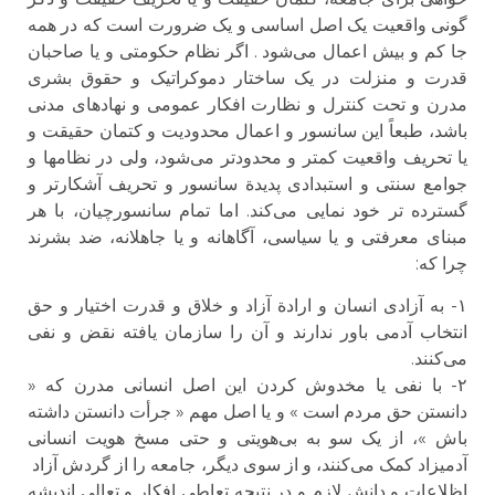
گونی واقعیت یک اصل اساسی و یک ضرورت است که در همه
جا کم و بیش اعمال می‌شود . اگر نظام حکومتی و یا صاحبان
قدرت و منزلت در یک ساختار دموکراتیک و حقوق بشری
مدرن و تحت کنترل و نظارت افکار عمومی و نهادهای مدنی
باشد، طبعاً این سانسور و اعمال محدودیت و کتمان حقیقت و
یا تحریف واقعیت کمتر و محدود‌تر می‌شود، ولی در نظامها و
جوامع سنتی و استبدادی پدیدة سانسور و تحریف آشکارتر و
گسترده تر خود نمایی می‌کند. اما تمام سانسورچیان، با هر
مبنای معرفتی و یا سیاسی، آگاهانه و یا جاهلانه، ضد بشرند
چرا که:
۱- به آزادی انسان و ارادة آزاد و خلاق و قدرت اختیار و حق
انتخاب آدمی باور ندارند و آن را سازمان یافته نقض و نفی
می‌کنند.
۲- با نفی یا مخدوش کردن این اصل انسانی مدرن که «
دانستن حق مردم است » و یا اصل مهم « جرأت دانستن داشته
باش »، از یک سو به بی‌هویتی و حتی مسخ هویت انسانی
آدمیزاد کمک می‌کنند، و از سوی دیگر، جامعه را از گردش آزاد
اظلاعات و دانش لازم و در نتیجه تعاطی افکار و تعالی اندیشه