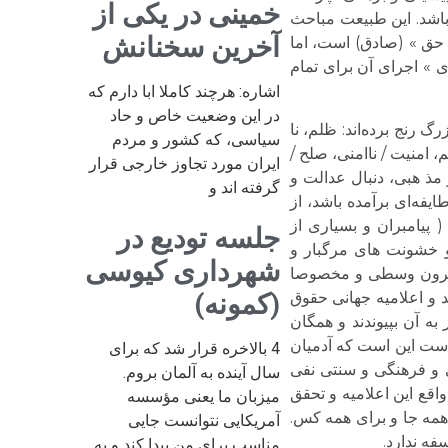
خمینی در یکی از
باشد. این طبیعت مباحث
آخرین سخنانش
 حق » (صادق) است، اما
ام حقوق بشر در سال ۱۹۴۸ همگان را به « سودمندی » اجرای آن برای تمام
اشاره: هرچند کاملا ابا دارم که
در این وضعیت خاص و حاد
 رنج برده‌اند: ظلم، نا
سیاسی، که کشور و مردم
 امنیت / ناامنی، صلح /
ایران مورد تجاوز خارجی قرار
مذ هبی، دنبال عدالت و
گرفته اند و
یفه‌ای برآمده باشد، از
 پیامبران و بسیاری از
جلسه تودیع در
ت و خشونت های مرگبار و
شهرداری کیوسی
و قرون وسطی و مخصوصا
 و اعلامیه جهانی حقوق
(کمونه)
ه آن بپیوندند و همگان
 است این است که آدمیان
4 بالاخره قرار شد که برای
نی و فرهنگی و سنتی نفی
سال آینده به آلمان بروم.
قع این اعلامیه و تحقق
میزبان ما یعنی مؤسسه
همه جا و برای همه کس.
آمریکایی نتوانست جایی
فه ندارد.
مناسب برای من پیدا کند و به