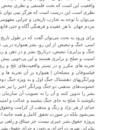
واقعیت این است که بحث فلسفی و نظری محض حداقل
نظری است. این درست است که هرگز نمی توان با بر
مردم جهان با هر عقیده و فرهنگی آگاه و حتی قانع 
برای ورود به بحث می‌توان گفت که در طول تاریخ آ
امنی، جنگ و تبعیض. از این رو، بشر همواره در پی 
جنگ و برابری/ تبعیض، درتاریخ بشر و در ذهن و زب
امنیت و صلح و برابری هستند و این پی‌جویی پیش ا
تجربه های مکرر و در بستر واقعیت‌های تلخ و رنج
فیلسوفان و مصلحان ) همواره بر آن تجربه ها و آر
ویرانگریهای دهشتناک جنگ اول و به ویژه جنگ 
خشونت‌های مذهبی دو جنگ ویرانگر اخیر را نیز تج
بشر را تدوین کنند و آن را به تصویب آن سازمان 
بکوشند تا صلح به جای جنگ بنشیند و عدالت و امنیت
جدای از هر نژاد و رنگ و مذهب از کرامت وحقوق ذا
نمی‌شود بلکه در صورت تحقق کامل و همه جانبه اع
پروژة حقوق بشر چیزی نیست جز میثاق و راهی برا
بنابراین ضرورت اجرای بی‌چون و چرای حقوق بشر دلی