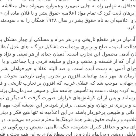
 به تنهایی راه به جایی نمی‌برد و همواره می‌تواند محل مناقشه 
هان ثابت کرد که تمام مواد اعلامیه حقوق بشر و یا فلان ماده آن «
می‌توان با توجه به تجارب تاریخی و چرایی مفهومی و اعلامیه‌ای به ن
کرد.
دمیان در هر مقطع تاریخی و در هر مرام و مسلکی از چهار مشکل بزرگ
عدالت، امنیت، صلح و برابری بوده است. تشکیل دو گانه های عدل / ظلم،
ان آدمی محصول این تجارب است. آدمیان جدای از هر تعینی و نژاد و 
ز آن که از فلسفه و مذهب و ذوق و سلیقه فردی و یا جماعتی و یا طا
‌زای آدمی به دست آمده است، و صد البته عقلا و خیرخواهان بشر (
مان ها مهر تأیید نهاده‌اند. افزون بر تجارب پیاپی تاریخی، تحولا
دوم جهانی، موجب شد که عقلای غرب، که افزون بر تجارب تاریخی 
ربه کرده بودند، دست به تأسیس جامعه ملل و سپس سازمان‌ملل بزنند
برسانند و پس از آن کوشش‌های فراوان صورت گرفت که دیگران نیز ب
 و برابری در جهان، ولو نسبی، برقرار شود. در این اندیشه آنچه مهم
تی و طبیعی برخوردار باشند. در این اعلامیه نه تنها هیچ فکر و دی
لامیه و رعایت حقوق بشر همة فرهنگ‌ها محترم شمرده می‌شوند. در وا
ی محو و حداقل کنترل خشونت، جنگ، ناامنی، تبعیض و زورگویی در 
لی روشن و بی‌ابهام دارد و در این سطح نیازی به این همه بحث و فلس