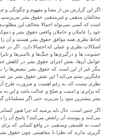
اگر این گزارش من از معنا و مفهوم و چگونگی و چر
مخالفان مذهبی و غیرمذهبی حقوق بشر می‌پزسم، آ
است که کسی نمی‌تواند اجمالا مخالف این مطلوب‌ها ب
خود را عاملان و حاملان واقعی حقوق بشر و دموکرا
لحاظ نظری همه موافق حقوق بشر هستند و آن را س
اشکالات نظری و عملی که احتمالا دارد، اگر در عمل 
خشونت ها و درگیری‌ها و جنگ‌ها و ناامنی‌ها و نابرا
عوامل آن‌ها، نقش اجرای حقوق بشر در کاهش خشون
مگر غیر از این است که حقوق بشر تبعیض‌ها را به 
جایگزین ستم می‌کند؟ این نقش حقوق بشر نیز عملی 
نظری نیست که، به رغم اهمیت و ضرورت طرح آن در 
که برابری و امنیت و صلح و عدالت باشد و این به 
بشر بیشترین سود را می‌برند. حتی اگر مسلمانان گما
اگر چنین است، حال باید پرسید که چرا هنوز کسانی
می‌کنند و پیوسته آن رانقض می‌کنند؟ پاسخ آن را 
است نه فلسفی ومذهبی. در واقع کسانی که برای خ
گزیری ندارند که نظرا با مفاهیمی چون حقوق‌ بشر