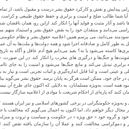
ایی پیدایش و نقش و کارکرد حقوق بشر درست و مقبول باشد، از تمام 
یا شما طالب صلح و امنیت و برابری و حفظ حقوق طبیعی و کرامت آ
اشد و آثار مثبت و فواید آنها را انکار کند. ازاین رو، همان ناقضان 
سی می‌دانند و منتقدان خود را به نقض حقوق بشر و استبداد متهم می‌
ودمند می‌دانند، می پرسم همین اعلامیه حقوق بشر و نظام حکومتی 
به طور کامل و صادقانه اجرا شود و همه دولت‌ها و ملت‌ها به آن عمل ک
بری‌ها کاسته می‌شود یا نه؟ بعید می‌دانم هیچ آدم عاقل و آگاه به تاری
ت‌ها و جنگ‌ها و درگیری های مخرب را انکار کند. در این صورت، 
برابری تبدیل می‌کند و مانع جنگ‌ها می‌شود و امنیت را به جای ناام
و عینی است و لذا قابل اندازه‌گیری و اثبات تجربی است و نیاز به 
جای خود، ممکن است هرگز به پایان نرسد. حقوق بشر می‌گوید بیایی
سود همه است. به‌ویژه مسلمانان، به دلایلی که اکنون جای طرح آن نی
ن کنند که پاره‌ای از احکام شریعت با موادی از اعلامیه سازگار نیست.
 و به‌ویژه حکومتگرانی در برخی کشور‌های اسلامی و نیز ایران هستند
در مجال دیگر خواهم داد، اما اکنون به اجمال می‌گویم که مخالفت ب
ود و گروه خود « حق ویژه » در حکومت و سیاست و ثروت و منزلت ق
 و دموکراسی مخالفت کنند و عملا آن را سازمان یافته نقض کنند. ا