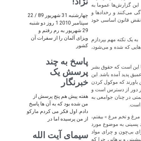
نژاد!
این گزارش‌ها عموما به
گی می‌کنند و رخدادها و
چهارشنبه 31 شهریور 89 / 22
ی نقض قانون اساسی خود
سپتامبر 2010 1 روز دو شنبه
29 شهریور به رم رفتم و
ویزای آلمان را از سفرات آن
ه یک نکته مهم بپردازم
کشور
هایی که شده و می‌شود،
پاسخ به چند
ها این است که حقوق بشر
پرسش یک
ق پدید آمده باشد. این
خبرنگار
 باورند که موکول کردن
ر دور از دسترس است و
هفته پیش هم پنج پرسش از
متی در چنان جوامعی به
من شده بود که به آن ها پاسخ
 است.
دادم. اول فکر می کردم مارکو
مرغ و تخم مرغ » بیفتم،
از من پرسیده اما در
د پسینی به موضوع مورد
ی بی‌چون و چرای مواد
سیمای آیت الله
یشینی و برهانی. چرا که