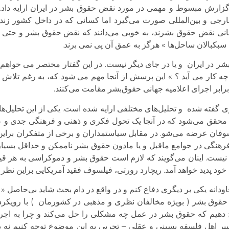
زارش مبسوط و مهمی در مورد نقض حقوق بشر در ایران ارایه داد. 
 خارجی و بین‌المللی صورت می‌گیرد اما کسانی که در داخل کشور زند
قربانی نقض حقوق بشرند، به خوبی می‌دانند که نقض حقوق بشر و حت
کبالان ساحل‌ها » هرگز به عمق آن پی نمی برند.
 در ایران و یا در جای دیگر نیست. در این گفتار مختصر می خواهم ب
 کار می آید ؟ » این پرسش از آنجا مهم می شود که، به رغم تلاش 
برابر اجرای اعلامیه جهانی حقوق‌بشر مقامت می‌کنند.
ری گفته شده و تحلیل‌های مختلفی ارایه شده است. یکی از این تحلیل‌
 محقق می‌شود که در آنجا یک تحول فکری و ذهنی و فرهنگی جدی و عمی
وفان عرضه می‌شو. در مقابل سیاستمداران و برخی از متفکران براین
هنگی در جوامع ماقبل و یا مادون حقوق بشر ناممکن و حداقل بسیا
 نیست. اینان می‌گویند که لازم است حقوق بشر و دموکراسی به هر قی
 خود پدید خواهد آمد. ریچارد رورتی، فیلسوف فقید آمریکایی براین نظر
اودانه یکی بر دیگری دفاع کنم و در واقع در دام بحث شاید بی‌حاصل « 
ن حقوق بشر ( بویژه مخالفان نظری و مذهبی در کشورمان ) با رویکر
دهیم که حقوق بشر در عمل چه مشکلی را حل می‌کند و چرا به اجرا
عبیر اهل فلسفه پسینی و عقلی – تجربی به این موضوع توجه کنیم نه پ