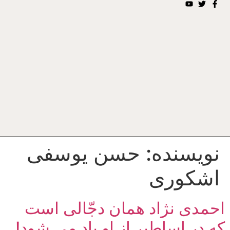
نویسنده:
حسن یوسفی
اشکوری
احمدی نژاد همان دجّالی است
که در اساطیر از او یاد می شود!