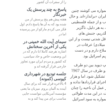
را از سفرات آن کشور
پاسخ به چند پرسش یک
همواره می کوشند چنین
خبرنگار
ان «برانداز»اند. و حال
هفته پیش هم پنج پرسش از من
اب و از جمله فلسطینی
شده بود که به آن ها پاسخ دادم. اول
به هر دلیل، ناگزیر
فکر می کردم مارکو از من پرسیده
بگذریم، جنبش های
اما در
اقل شدنی نیست و از این
سیمای آیت الله خمینی در
رو راه سازش و مصالحه را در پیش گرفتند تا شاید از حداقل حقوق طبیعی خود برخوردار شوند. زمانی (گویا در سال 1973 میلادی) عرفات در
یکی از آخرین سخنانش
لاح دارم و در دست
اشاره: هرچند کاملا ابا دارم که در
 اسرائیل بود.
این وضعیت خاص و حاد سیاسی،
که کشور و مردم ایران مورد تجاوز
پ دیوید بین دو طرف
خارجی قرار گرفته اند و
امضا شد. سازمان ملل نیز مصوبه ای در این مورد تصویب کرد. قرار بر این شد که در نواحی مشخصی که پس از جنگ بین دو طرف در سال 1967
جلسه تودیع در شهرداری
تشکیل شود. اما و هزار
کیوسی (کمونه)
جرای قراردادها نداده و
4 بالاخره قرار شد که برای سال
عمل آن ناحیه را چنان
آینده به آلمان بروم. میزبان ما یعنی
ت. در این مدت طولانی
مؤسسه آمریکایی نتوانست جایی
مناسب برای من پیدا کند و به
واره به سود اسرائیل