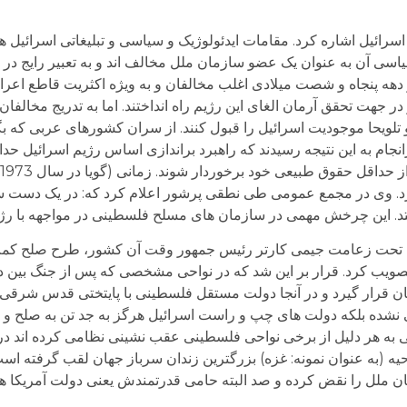
سرائیل اشاره کرد. مقامات ایدئولوژیک و سیاسی و تبلیغاتی اسرائیل 
سی آن به عنوان یک عضو سازمان ملل مخالف اند و به تعبیر رایج در ایر
دهه پنجاه و شصت میلادی اغلب مخالفان و به ویژه اکثریت قاطع اعر
ر جهت تحقق آرمان الغای این رژیم راه انداختند. اما به تدریج مخالفان، 
تلویحا موجودیت اسرائیل را قبول کنند. از سران کشورهای عربی که 
ام به این نتیجه رسیدند که راهبرد براندازی اساس رژیم اسرائیل حد
د. وی در مجمع عمومی طی نطقی پرشور اعلام کرد که: در یک دست س
فتد. این چرخش مهمی در سازمان های مسلح فلسطینی در مواجهه با رژیم
ایی تحت زعامت جیمی کارتر رئیس جمهور وقت آن کشور، طرح صلح کم
ان قرار گیرد و در آنجا دولت مستقل فلسطینی با پایتختی قدس شرقی 
عملی نشده بلکه دولت های چپ و راست اسرائیل هرگز به جد تن به صلح و ا
ی به هر دلیل از برخی نواحی فلسطینی عقب نشینی نظامی کرده اند در 
یه (به عنوان نمونه: غزه) بزرگترین زندان سرباز جهان لقب گرفته اس
ن ملل را نقض کرده و صد البته حامی قدرتمندش یعنی دولت آمریکا هم