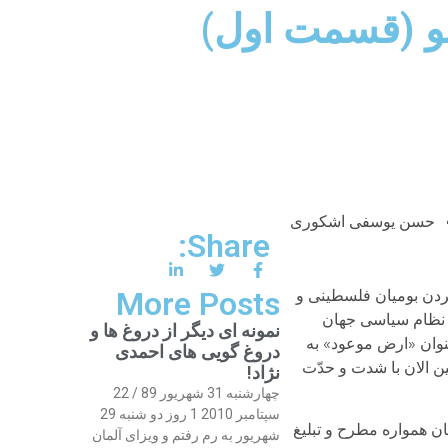
سو (قسمت اول)
حسن یوسفی اشکوری
Share:
More Posts
کردن بومیان فلسطینی و
ن نظام سیاسی جهان
نمونه ای دیگر از دروغ ها و
نوان «ارض موعود» به
دروغ گویی های احمدی
ن الان با شدت و حدّت
نژاد!
چهارشنبه 31 شهریور 89 / 22
سپتامبر 2010 1 روز دو شنبه 29
ن همواره مطرح و تبلیغ
شهریور به رم رفتم و ویزای آلمان