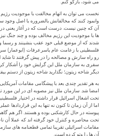
می شود، بازگو کنم.
نخست می توان به اتهام مخالفت با موجودیت رژیم ا
وانمود کنند که مخالفانش بالضروره با اصل وجود سیا
آن که چنین نیست. درست است که در آغاز یعنی در 
ها با موجودیت این رژیم مخالف بوده و چند جنگ نیز د
شدند که از موضع قبلی خود عقب بنشینند و رسما و 
فلسطینی با زعامت عام یاسرعرفات (ابوعمار) سرانج
سفری به سازمان ملل این گرایش خود را آشکار کر
دیگر شاخه زیتون؛ نگذارید شاخه زیتون از دستم بی
به هر تقدیر چندی بعد با پیشگامی مقامات آمریک
تحت اشغال اسرائیل قرار داشته در اختیار فلسطینی
اما از آن زمان تا کنون نه تنها به این قراردادها 
پیوسته در حال کارشکنی بوده و هستند. اگر هم گاه
تحت محاصره و کنترل خود گرفته اند که عملا آن ناح
مقامات اسرائیلی تقریبا تمامی قطعنامه های سازما
آن ها را وتو کرده است.