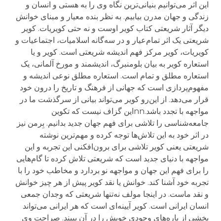
این اثر می‌توانیم بنیانی‌ترین نگاه وی را به هستی و انسان و
زندگی و جهان مدرن بیابیم. به نظر بنده معیار و مبنای خوانش
دیگر آثار شریعتی کتاب کویر اوست و نه حتی کویریات. کویر
شریعتی یک اثر تمام‌عیار و در سه‌گانه اسلامیات، اجتماعیات و
کویریات، کویر مرکز فهم اندیشه شریعتی است. کویر و یا
استعاره کویر به بیان بلومنبرگ، اندیشمند و مورخ آلمانی، یک
استعاره مطلق و تمام است. استعاره مطلق نوعی اندیشه و
مفهوم‌پردازی است که جهانی از فرهنگ و تاریخ را درون خود
قرار می‌دهد. از این‌رو کویر می‌تواند بیانی از سرگذشت ما در
مواجهه با تجدد باشد.nnاین گزاف نیست که تکوین
جامعه‌شناسی را تلاشی برای فهم جهان جدید بدانیم. بِرمن نیز
در اثر خود به این تلاش‌ها توجه کرده و مهم‌ترین نوشته
شریعتی یعنی کویر تلاشی برای برون‌افکنی این تجربه و این
مواجهه با دنیای جدید است که شریعتی تلاش کرده تا گام‌هایی
را برای فهم این جهان و مواجهه نو بردارد و مخاطب خود را با
تجربه خود آشنا کند. خوانش یا نقد کویر پیش از هر چیز خوانش
و نقد ماست. در اینجا مولف نه‌تنها شریعتی که وجدان جمعی
انسان ایرانی است. کویر آیینه‌ای است که هر ایرانی می‌تواند
بخشی از پار‌ه‌های وجودی خویش را در آن ببیند. صراحت وی