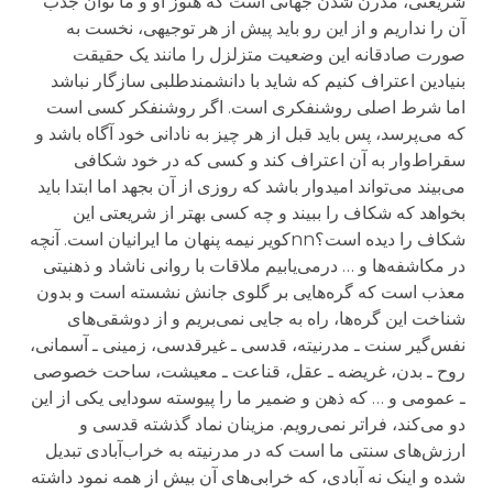
شریعتی، مدرن شدن جهانی است که هنوز او و ما توان جذب
آن را نداریم و از این‌ رو باید پیش از هر توجیهی، نخست به
صورت صادقانه این وضعیت متزلزل را مانند یک حقیقت
بنیادین اعتراف کنیم که شاید با دانشمندطلبی سازگار نباشد
اما شرط اصلی روشنفکری است. اگر روشنفکر کسی است
که می‌پرسد، پس باید قبل از هر چیز به نادانی خود آگاه باشد و
سقراط‌وار به آن اعتراف کند و کسی که در خود شکافی
می‌بیند می‌تواند امیدوار باشد که روزی از آن بجهد اما ابتدا باید
بخواهد که شکاف را ببیند و چه کسی بهتر از شریعتی این
شکاف را دیده است؟nnکویر نیمه پنهان ما ایرانیان است. آنچه
در مکاشفه‌ها و … درمی‌یابیم ملاقات با روانی ناشاد و ذهنیتی
معذب است که گره‌هایی بر گلوی جانش نشسته است و بدون
شناخت این گره‌ها، راه به جایی نمی‌بریم و از دوشقی‌های
نفس‌گیر سنت ـ مدرنیته، قدسی ـ غیرقدسی، زمینی ـ آسمانی،
روح ـ بدن، غریضه ـ عقل، قناعت ـ معیشت، ساحت خصوصی
ـ عمومی و … که ذهن و ضمیر ما را پیوسته سودایی یکی از این
دو می‌کند، فراتر نمی‌رویم. مزینان نماد گذشته قدسی و
ارزش‌های سنتی ما است که در مدرنیته به خراب‌آبادی تبدیل
شده و اینک نه آبادی، که خرابی‌های آن بیش از همه نمود داشته