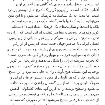
این آیینه را صیقل داده و چیزی که گاهی پوشانده‌ایم او بر
آفتاب افکنده است. از این‌رو کویر یک شرح حال نویسی پر درد
است اما تبدیل به یک شناسنامه فرهنگی می‌شود و با این متن
می‌توانیم بیابیم که تنها با سرگذشت یک فرد روبه‌رو نیستیم
بلکه با امیدها و شکایت‌های یک فرهنگ مصادفیم.nnمسئله
کویر وقوف بر وضعیت معاصر ذهنیت ایرانی است که از آن به
تجربه مدرنیته ایرانی یاد می‌کنیم. این تجربه بیانی از رویارویی
انسان ایرانی با عناصر جهان جدید است که پیش از او رقم
خورده است. احساس فروریزی ارزش‌ها، مواجهه با خردباوری
دنیای جدید، تنهایی، فردیت و نیهیلیزم فراگیر، عناصری هستند
که تجربه مدرنیته ایرانی را شکل می‌دهند و شریعتی در کویر
خود با این مؤلفه‌ها در حال دست و پنجه نرم کردن است. بدون
توجه به این مسئله هیچ تأویلی راه به جایی نمی‌برد و اثر مسخ
می‌شود، چنان که هر تأویلی از متن در بستر عرفان ایرانی و
مقولات ابدی برخاسته از این گفتمان راهزن تفسیر صادقانه
می‌شود و سطح نوشته را به گزین‌گویی‌های کشکولی کاهش
می‌دهد. در این میان مسئله عاجل و فوری نویسنده در انبوهی
از شطحیات عرفانی مسخ می‌شود.nnدر صورتی که مسئله