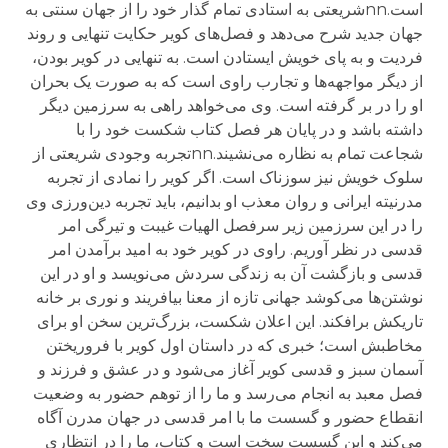
است.nnشریعتی به استادی تمام گذار خود را از جهان سنتی به
جهان جدید شرح می‌دهد و فصل‌های کویر حکایت تنهایی و روند
فردیت و به پای خویش ایستادن است. به تنهایی در کویر بودن،
از دیگر مواجهه‌ها و تجارب راوی است که به صورت یک بحران
او را در بر گرفته است. وی می‌خواهد راهی به سرزمین دیگر
داشته باشد و در پایان هر فصل کتاب شکست خود را با
شجاعت تمام به نظاره می‌نشیند.nnتجربه وجودی شریعتی از
سلوک خویش نیز سوزناک است. اگر کویر را نمادی از تجربه
مدرنیته ایرانی و روان معذب او بدانیم، باید تجربه دین‌ورزی وی
را در این سرزمین زیر سرفصل الهیات غیبت و تیرگی امر
قدسی در نظر آوریم. راوی در کویر خود به امید برآمدن امر
قدسی و بازگشت آن به زندگی سردش می‌نویسد و او در این
نوشتن‌ها می‌کوشد جهانی تازه از معنا بیافریند و نوری بر خانه
تاریکش برافکند. این اعلان شکست، بزرگ‌ترین سخن او برای
مخاطبش است؛ خبری که در داستان اول کویر با فروریختن
آسمان سبز و قدسی کویر آغاز می‌شود و در عشق و فرزند و
فصل معبد به انجام می‌رسد و ما را از توهم حضور به وضعیت
انقطاع حضور و گسست ما با امر قدسی در جهان مدرن آگاه
می‌کند و این گسست سخت است و کتاب، ما را در انتظاری