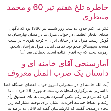
خاطره تلخ هفتم تیر 60 و محمد
منتظری
فکر می کنم حدود ده شب روز ششم تیر 1360 بود که ناگهان
صدای انفجار عظیمی در حوالی منزل ما در میدان بهارستان به
گوش رسید. منزل ما در خیابان ایران – کوچه تقوی – در پشت
مسجد سپهسالار قدیم بود. تمامی اهالی منزل هراسان شدیم.
زمزمه پیچید که چه اتفاق افتاده است. لحظاتی بعد […]
آمارسنجی آقای خامنه ای و
داستان یک ضرب المثل معروف
آیت الله خامنه ای در سخنرانی امروز خود با اعضای دستگاه قضا
با اشارتی به برگزاری انتخابات ریاست جمهوری 28 خرداد ادعا
کرد که مردم به رغم تلاش گسترده تحریمی ها پای صندوق رأی
رفته و انصافا حماسه آفریدند. ایشان برای توجیه مشارکت زیر
پنجاه درصدی، گفتند که کارشناسان گفته اند لااقل ده درصد به