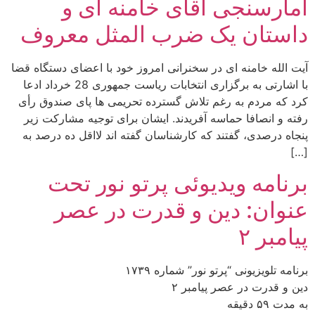
آمارسنجی آقای خامنه ای و
داستان یک ضرب المثل معروف
آیت الله خامنه ای در سخنرانی امروز خود با اعضای دستگاه قضا
با اشارتی به برگزاری انتخابات ریاست جمهوری 28 خرداد ادعا
کرد که مردم به رغم تلاش گسترده تحریمی ها پای صندوق رأی
رفته و انصافا حماسه آفریدند. ایشان برای توجیه مشارکت زیر
پنجاه درصدی، گفتند که کارشناسان گفته اند لااقل ده درصد به
[…]
برنامه ویدیوئى پرتو نور تحت
عنوان: دین و قدرت در عصر
پیامبر ۲
برنامه تلويزيونى “پرتو نور” شماره ۱۷۳۹
دین و قدرت در عصر پیامبر ۲
به مدت ۵۹ دقيقه