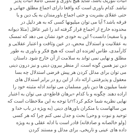
اثبات تئوریک باشد، شاید هیچ باوری و سنتی کاملا اثبات پذیر
نباشد. کدام باوری است که واقعا دارای اجماع مطلق جهانی و
حتی عقلای بشریت و حتی اجماع باورمندان به یک دین و یا
فرقه باشد؟ آیا می توان میلیونها کسی که به هر دلیل در
محدوده خارج از اجماع قرار گرفته اند را غیر عاقل (مثلا دیوانه
و یا سفیه) دانست؟ این به خودی خود نشان می دهد که تمسک
به عقلانیت و استدلال محض، در عین وثاقت و اعتبار عقلایی و
کارآمدی، طاس لغزنده ای است که هیچ فکر و باوری به طور
مطلق و نهایی نمی تواند به سلامت از آن خارج شود. داستان
دین نیز همین گونه است. از منظر بیرون دینی و نیز درون دینی
می توان برای مدلل کردن هر پیش فرضی استدلال چه بسا
معقول و پذیرفتنی ارائه داد. از این رو در برابر استدلال های
شما میلیون ها دین باور مسلمان می توانند ادله مثبته خود را
اراده دهند. چگونه و با کدام «برهان قاطع»ی می توان به اعتبار
نهایی نظریه شما حکم کرد؟nبا توجه به این ملاحظات است که
من سالهاست با منکران باورهای دینی (به ویژه در باب خدا و
توحید و نبوت و وحی) بحث و جدل نمی کنم چرا که هر کسی
(ولو خالصانه و صادقانه) قادر است با ادله عقلی و به ویژه
داده های عینی و تاریخی، برای مدلل و مستند کردن