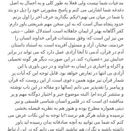
مدعیات شما نیست ولی فعلا به طور کلی و به اجمال به اصل
دغدغه شما اشارتی می کنم و پاسخ مشورتی خود را ذیل دو بند
با شما در میان می نهم.nیکم. بگذارید حرف آخر را اول بزنم.
حدود پنجاه سال است که به این سخن مهم شریعتی باور دارم:
کفر آگاهانه بهتر از ایمان جاهلانه است. استدلال عقلی – دینی
من نیز این است که: وفق مستندات قرآنی خداوند انسان را
خردمند، مختار، آزاد و مسئول آفریده است. به استناد داستان
آدم در قرآن، آدمی تا آنجا آزادی عمل دارد که می تواند در برابر
خدایش نیز «عصیان» کند. در این صورت، دیگر هر گونه تحمیلی
و اکراه و اجباری در ایمان به خداوند و در دین باوری با این
آزادی بی انتها در تعارض خواهد بود. قابل توجه این که آیات پر
شمار قرآن نیز مؤید همین دعوی است. از این روست که قرآن
و پیامبر را نقدپذیر می دانم (سالها دو مقاله در این باب نوشته
و منتشر کرده ام). البته موضوع جبر و اختیار دوگانه مهم و پر
مناقشه ای است که در قلمرو انسان شناسی فلسفی و نیز
دینی همواره مطرح بوده و هنوز هم به نظریه فیصله بخشی
نرسیده و شاید هرگز هم نرسد.nبا توجه به این نکات عرض می
کنم که شما می توانید به آنچه صادقانه بدان رسیده اید باور
داشته باشید و نگران هم نباشید. البته می دانم که در این ارتباط