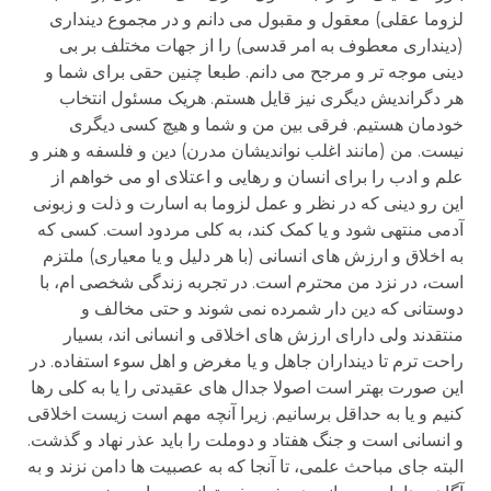
لزوما عقلی) معقول و مقبول می دانم و در مجموع دینداری
(دینداری معطوف به امر قدسی) را از جهات مختلف بر بی
دینی موجه تر و مرجح می دانم. طبعا چنین حقی برای شما و
هر دگراندیش دیگری نیز قایل هستم. هریک مسئول انتخاب
خودمان هستیم. فرقی بین من و شما و هیچ کسی دیگری
نیست. من (مانند اغلب نواندیشان مدرن) دین و فلسفه و هنر و
علم و ادب را برای انسان و رهایی و اعتلای او می خواهم از
این رو دینی که در نظر و عمل لزوما به اسارت و ذلت و زبونی
آدمی منتهی شود و یا کمک کند، به کلی مردود است. کسی که
به اخلاق و ارزش های انسانی (با هر دلیل و یا معیاری) ملتزم
است، در نزد من محترم است. در تجربه زندگی شخصی ام، با
دوستانی که دین دار شمرده نمی شوند و حتی مخالف و
منتقدند ولی دارای ارزش های اخلاقی و انسانی اند، بسیار
راحت ترم تا دینداران جاهل و یا مغرض و اهل سوء استفاده. در
این صورت بهتر است اصولا جدال های عقیدتی را یا به کلی رها
کنیم و یا به حداقل برسانیم. زیرا آنچه مهم است زیست اخلاقی
و انسانی است و جنگ هفتاد و دوملت را باید عذر نهاد و گذشت.
البته جای مباحث علمی، تا آنجا که به عصبیت ها دامن نزند و به