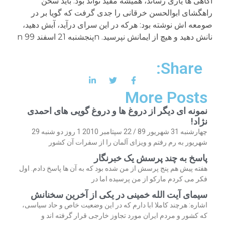
آگاهی ها یاری رساند، همیشه مفید تواند بود. باید سخن
راهگشای ابوالحسن خرقانی را جدی گرفت که گویا بر در
صومعه اش نوشته بود: هرکه در این سرای درآید، آبش دهید،
نانش دهید و هیچ از ایمانش نپرسید. nپنجشنبه 21 اسفند 99 n
Share:
More Posts
نمونه ای دیگر از دروغ ها و دروغ گویی های احمدی
نژاد!
چهارشنبه 31 شهریور 89 / 22 سپتامبر 2010 1 روز دو شنبه 29
شهریور به رم رفتم و ویزای آلمان را از سفرات آن کشور
پاسخ به چند پرسش یک خبرنگار
هفته پیش هم پنج پرسش از من شده بود که به آن ها پاسخ دادم. اول
فکر می کردم مارکو از من پرسیده اما در
سیمای آیت الله خمینی در یکی از آخرین سخنانش
اشاره: هرچند کاملا ابا دارم که در این وضعیت خاص و حاد سیاسی،
که کشور و مردم ایران مورد تجاوز خارجی قرار گرفته اند و