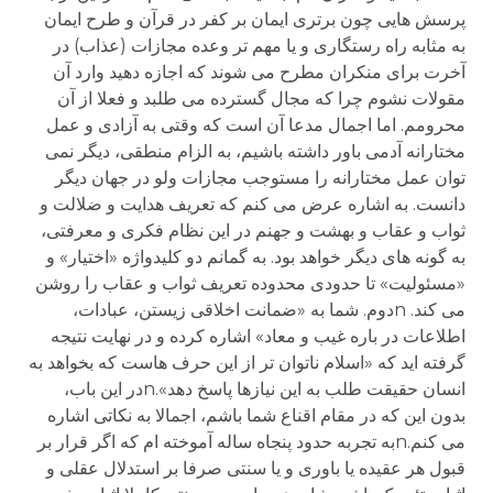
پرسش هایی چون برتری ایمان بر کفر در قرآن و طرح ایمان
به مثابه راه رستگاری و یا مهم تر وعده مجازات (عذاب) در
آخرت برای منکران مطرح می شوند که اجازه دهید وارد آن
مقولات نشوم چرا که مجال گسترده می طلبد و فعلا از آن
محرومم. اما اجمال مدعا آن است که وقتی به آزادی و عمل
مختارانه آدمی باور داشته باشیم، به الزام منطقی، دیگر نمی
توان عمل مختارانه را مستوجب مجازات ولو در جهان دیگر
دانست. به اشاره عرض می کنم که تعریف هدایت و ضلالت و
ثواب و عقاب و بهشت و جهنم در این نظام فکری و معرفتی،
به گونه های دیگر خواهد بود. به گمانم دو کلیدواژه «اختیار» و
«مسئولیت» تا حدودی محدوده تعریف ثواب و عقاب را روشن
می کند. nدوم. شما به «ضمانت اخلاقی زیستن، عبادات،
اطلاعات در باره غیب و معاد» اشاره کرده و در نهایت نتیجه
گرفته اید که «اسلام ناتوان تر از این حرف هاست که بخواهد به
انسان حقیقت طلب به این نیازها پاسخ دهد».nدر این باب،
بدون این که در مقام اقناع شما باشم، اجمالا به نکاتی اشاره
می کنم.nبه تجربه حدود پنجاه ساله آموخته ام که اگر قرار بر
قبول هر عقیده یا باوری و یا سنتی صرفا بر استدلال عقلی و