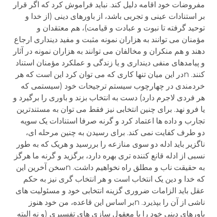
مفروضات خود اقامه دلیل کند. نباید فراموش کرد که اگر قرار
بر استنادات عینی و تجربی باشد، از باورهای دینی (از خدا و
توحید گرفته تا نبوت و عبادت و قیامت)، هم معتقدان و
مؤمنان می توانند به هزاران نمونه مثبت و مفید دینداری ارجاع
دهند و هم منکران و مخالفان می توانند به هزاران نمونه در آثار
و پیامدهای منفی دینداری و یا زندگی و عملکرد مؤمنان استناد
کنند. nدر این میان تنها کاری که می توان کرد این است که هر
خردمندی در چهارچوب سیستم ترجیحات خود (سیستمی که
هر فردی لاجرم دارد) دست به انتخاب بزند و باوری را برگیرد و
یا فرو نهد. برای چنین انتخابی نیز فقط می توان به مستندترین
تجارب و داده ها اعتماد کرد و گرنه صرفا استنادات یک سویه
دو طرف کفایت نمی کند. برای رسیدن به چنین مرحله ای،
ناگزیر باید ادله دو سوی منازعه را بررسید و هریک که به طور
نسبی از ادله قانع کننده تری بهره دارد، برگزید و گرنه ما هرگز
به حقیقت ناب و مطلق راه نخواهیم داشت. nسخن آخرین این
که خدا و دین یک انتخاب است و هر انتخاب گری نیز به حکم
عقل باید الزامات ضروری گزینه انتخابی خود و مسئولیت های
ناشی از آن را بپذیرد. nبر اساس این قاعده، من خود هنوز
باورهای دینی خود را با معقول سازی های تفسیری (و نه البته