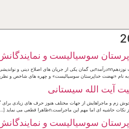
اپرستان سوسیالیست و نمایندگانش
مروری بر تاریخ اصلاح دینی در ایران معاصر – قسمت نوزدهمnnدرآمدnبی گمان یکی از جر
ی به نام «نهضت خداپرستان سوسیالیست» و چهره های شاخص و نظریه 
یت آیت الله سیستانی
و حوش زم و ماجراهایش از جهات مختلف هنوز حرف های زیادی برای گف
ای اما مهم این ماجراست.nظاهرا قطعی می نماید […]
اپرستان سوسیالیست و نمایندگانش