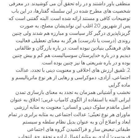
منطقی باور داشتند و در راه تحقق آن می کوشیدند. در معرفی
شخصیت های مطرح شده در این سلسله گفتارها، در این باب
توضیحات کافی و مستند ارائه شده است. البته گفتنی است که
پس از شهریور 20 اغلب این نواندیشان مصلح، به صورت
گریزناپذیری درگیر کار سیاست و مبارزه هم شدند ولی چنین
روندی (درست یا نادرست) هرگز به معنای تعطیلی فعالیت
های فرهنگی بنیادین نبوده است. در باره بازرگان و طالقانی
دیدیم و در باره خداپرستان سوسیالیست هم کم و بیش چنین
بوده و در باره شریعتی ها نیز چنین بوده است.
2. تلفیق ارزش های اخلاقی و معنویت دینی با تجدد، عدالت
اجتماعی، آزادی، دموکراسی و رهایی از هر نوع ماتریالیسم و
ماده گرایی
نخشب و آشتیانی همزمان به تجدد به معنای بازسازی تمدن
ایرانی البته با استفاده از الگوی کامیاب غربی؛ اخلاق به عنوان
اصل ماتقدم سلوک دینی و انسانی؛ معنویت به مثابه ارزشی
ماورای هر نوع تعینّی؛ عدالت اجتماعی به مثابه برابری در تمام
ابعاد و اضلاع آن و به عنوان بدیل نظام سلطه و سیستم
طبقاتی تبعیض ساز و فراکشیدن گروه های اجتماعی
فرودست؛ آزادی به مثابه اعمال اراده و تحقق حق انتخاب