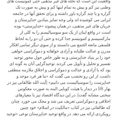
واقعیت این است که نحله های غیر مذهبی حتی کمونیست های
وطنی نیز کم و بیش به تمام اینها کم و بیش به صورت تک
گزاره و یا چند گزاره باور داشته و برای تحقق آنها در جامعه
ایرانی می کوشیده اند ولی وجه تمایز بنیادین خداپرستان و
جریان های غیر مذهبی، در همان پیشوند «خداپرستی» بوده
است. در واقع اینان از یک سو سوسیالیسم را به کلی از
مارکسیسم و کمونیسم جدا کرده و حتی آن دو را به لحاظ
فلسفی مانعه الجمع می دانستند و از سوی دیگر تمامی افکار
مدرن و عدالت طلبانه و آزادی خواهانه و دموکراسی خواهی
خود را بر بنیاد خداپرستی و به طور خاص حول محور توحید
تفسیر و تحلیل و تأویل می کردند. توحیدگرایی آنان به گونه ای
بود که با آزادی و عدالت و دموکراسی و اخلاق ملازمه منطقی
داشت. از این رو نخشب می گفت که «ما هر فرد موحد و
خداپرست را سوسیالیست می دانیم» (آیت الله طالقانی نیز در
بهار 58 در دیدار با هیئت کوبایی البته به صورت معکوس
سخنی مشابه گفت). در این دیدگاه اقتصاد نیز با معیارهای
اخلاقی و دموکراسی تعریف می شد و محک می خورد. چنان
که طالقانی نیز در کتاب «مالکیت در اسلام» خود چنین
رویکردی ارائه می دهد. در واقع توحید خداپرستان نوعی «توحید