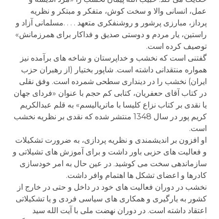
عمل، انسانی والا و سخت کوش، متفکر و مبتکر و نظریه
پرداز، مبارزی پرشور و روشنفکری متعهد . . . .مسلمانی آزاد و
راستین، یار مردم و دوستی صدیق و فداکار برای همرزمانش»
توصیف کرده است.
گفتنی است که نخشب و خداپرستان و شاخه های برآمده نیز
همواره منتقدانی داشته است. شاپور بختیار (از رهبران حزب
ایران) نخشب را در دینداری سطحی شمرده است. وفق نقلی
در کتاب آقای حعفریان، کتابی کم حجم با عنوان «فردای جهان
یا نقدی بر کتاب نزاع کلیسا با ماتریالیسم» به قلم عبدالکریم
کریم پور در سال 1348 منتشر شده که نقدی بر نظریه نخشب
است.
او افزون بر اندیشمندی و نظریه پردازی، به ضرورت تشکیلات
و فعالیت های حزبی باور داشت و برای آموزش های تشیلاتی و
سازماندهی سخت می کوشید. در عین حال به امر خودسازی
کادرها و اعضای تشکل ها اهتمام وافر داشت.
نخشب در دوران فعالیت های خود در داخل و حتی در خارج از
کشور به یارگیری و همکاری های سیاسی فردی و یا تشکیلاتی
اعتقاد داشته است. در دوران نهضت ملی با آیت الله سید