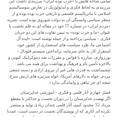
تمامی شاخه هایش با «حزب توده ایران» مرزبندی داشت. این
مرزبندی به لحاظ فکری و ایدئولوژیک در تعارض سوسیالیسم
اسلامی با ماتریالیسم فلسفی و تاریخی حزب توده بوده و از
منظر سیاسی وابستگی آن به دولت شوروی بوده است. نشریه
«مردم ایران» در شماره 17 خود در مقاله ای به قلم نخشب با
عنوان «ما و حزب توده» به تبیین تفاوت های این دو جریان
فکری – سیاسی پرداخته و از جمله نوشته است: «ایده آل
اجتماعی ما، طرد سیاست های استعماری از کشور خود،
استقرار کار به جای سرمایه، برانداختن سیستم فئودال –
بورژوازی، مبارزه با قوانین و مقررات ضد دموکراتیک کنونی و
بالاخره تأمین نام و فرهنگ و بهداشت برای همه می باشد . . .
چشمداشت به قدرت هایی غیر از نیروی ارادی و دسته جمعی
مردم، خواه به دلارهای آمریکا، خواه سرنیزه های ارتش سرخ،
نتیجه ای جز تباهی و واماندگی ندارد».
فصل چهارم. آثار قلمی و فکری – آموزشی خداپرستان
اگر نهضت خداپرستان را در دوران نخست و حداکثر تا مقطع
مرداد 32 محدود کنیم، آثار قلمی چندان زیادی تولید و منتشر
نکرده اند. آثاری که از نویسندگان نخست در دست است، عمدتا