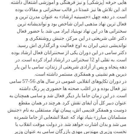
هایی حرفه (پزشکی) و نیز فرهنگی و آموزشی اشتغال داشته
اند. این تلاش ها نیز عمدتا در قالب سخنرانی و مقالات بوده
است. در دهه چهل «حسینیه ارشاد» به عنوان مدرن ترین و
فعال ترین نهاد مذهبی ایران شاخص بود و نواندیشانه ترین
سخنرانی ها در این نهاد نوبنیاد ایراد می شد. با حضور فعال
دکتر علی شریعتی در این مرکز، جنبش روشنفکری و
نواندیشی دینی ایران به اوج فعالیت و اثرگذاری اش رسید.
دکتر سامی در این دوران یکی از سحننرانان فعال ارشاد بوده
است. به نقلی او 12 سخنرانی در ارشاد ایراد کرده است. در
دهه پنجاه و پس از آزادی شریعتی از زندان، سامی با این یار
دیرین هم نشینی و همفکری مستمر داشته است.
در دوران تکاپوهای انقلابی عمومی در سال های 56-57 سامی
نیز فعال بوده و در اغلب صحنه ها حضوری پر رنگ داشته
است. در این زمان جاما بار دیگر فعال شد و سامی همچنان به
عنوان دبیر کل آن ایفای نقش کرد. هرچند در همان مقطع
دوست و همفکر قدیمی اش، پیمان نهاد مستقلی به نام «جنبش
مسلمانان مبارز» بنیاد نهاد که عملا انشعابی از جاما شمرده
می شد و بدان اشارت خواهد شد. در دولت موقت انقلاب با
نخست وزیری مهندس مهدی بازرگان سامی به عنوان وزیر