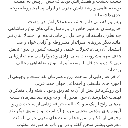
بیست نخشب و همفکرانش بودند که بیش از پیش به اهمیت
توسعه علمی و رشد دانش مدرن در ایران پسامشروطه توجه
جدی داشته اند.
بیفزایم که نمی دانم نخشب و همفکرانش در نهضت
خداپرستان به طور خاص در باره سازندگی های نوع رضاشاهی
چه نظری داشته اند و حداقل در جایی ندیده ام. احتمالا اینان نیز
مانند دیگر نیروهای میراثدار مشروطه و آزادی خواه و ضد
استبداد آن زمان، تحولات علمی و توسعه کشور را بدون تحقق
هدف مهم مشروطیت یعنی آزادی و دموکراسی مثبت ارزیابی
نمی کرده و حداقل با توسعه آمرانه نوع رضاشاهی مخالف
بوده اند.
4. خرافه زدایی از ساحت دین و همزمان نقد سنت و وجوهی از
آموزه های فلسفی و اجتماعی جهان جدید غربی
این رویکرد نیز پیش از آن به تفاریق وجود داشته ولی متفکران
نهضت خداپرستان حول محور آن و به ویژه نقد همزمان سنت
مذهبی رایج از یک سو (که البته خرافه زدایی از ساحت دین و
آموزه های مذهبی بخشی مهم از آن است) و از سوی دیگر نقد
وجوهی از افکار و آموزه ها و سنت های مدرن غربی با دقت
معرفتی بیشتر سخن گفته و در این باب به صورت مکتوب