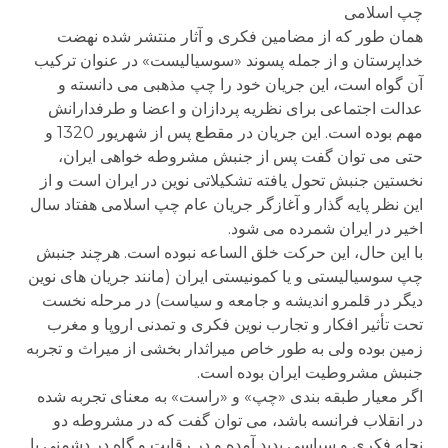
چپ اسلامی
همان طور که از مضامین فکری و آثار منتشر شده نهضت
خداپرستان و از جمله پسوند «سوسیالیست» در عنوان ترکیب
آن گواه است، این جریان خود را چپ مذهبی می دانسته و
عدالت اجتماعی برای نظریه پردازان و اعضا و طرفدارانش
مهم بوده است. این جریان در مقطع پس از شهریور 1320 و
حتی می توان گفت پس از جنبش مشروطه خواهی ایران،
نخستین جنبش تحول یافته تشکیلاتی نوین در ایران است و از
این نظر پایه گذار و آغازگر جریان عام چپ اسلامی هفتاد سال
اخیر در ایران شمرده می شود.
با این حال، این حرکت خلق الساعه نبوده است. هرچند جنبش
چپ سوسیالیستی و یا کمونیستی ایران (مانند جریان های نوین
دیگر در قلمرو اندیشه و جامعه و سیاست) در مرحله نخست
تحت تأثیر افکار و تجارب نوین فکری و تمدنی اروپا و مغرب
زمین بوده ولی به طور خاص میراثدار بخشی از میراث و تجربه
جنبش مشروطیت ایران بوده است.
اگر معیار طبقه بندی «چپ» و «راست» به معنای تجربه شده
در انقلاب فرانسه باشد، می توان گفت که در مشروطه دو
نحله فکری و سیاسی پدید آمده و در رقابت و گاه در دشمنی با