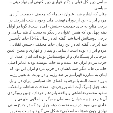
سامی دبیر کل قبلی و دکتر قهاری دبیر کنونی این نهاد دینی –
سیاسی.
چنان که اشاره شد، عنوان «جاما» که مخفف «جمعیت آزادی
مردم ایران» بود از دوران نهضت ملی وجود داشت (هرچند در
برخی منابع به جای جمعیت «جنبش» آمده است). گویا در اوایل
دهه چهل بود که همین عنوان بار دیگر به دست کاظم سامی و
برخی دوستانش احیا شد. گفته اند در سال 1342 جاما تأسیس
شد (برخی گفته اند در این زمان جاما مخفف «جنبش انقلابی
مردم ایران» بوده است). سامی و پیمان و قهاری و معین الدین
مرجایی از پیشگامان و از مؤسسانش بوده اند. اینان عمدتا از
حزب مردم ایران جدا شده و به جاما پیوسته بودند. تمایز اصلی
جامایی ها با دیگر همتایانشان در حزب مردم ایران این بود که
اینان به مبارزه قهرآمیز بر ضد رژیم و در نهایت به تغییر رژیم
باور داشتند. البته با توجه به فضای حاد سیاسی ایران در اوایل
دهه چهل (مرگ آیت الله بروجردی، اصلاحات شاهانه و انقلاب
سفید محمدرضاشاهی و واقعه پانزدهم خرداد)، چنین رویکردی
آن هم در جبهه جوانان مسلمان و نوگرا و انقلابی طبیعی و
عادی می نمود. در نیمه نخست دهه چهل بود که در جناح سنتی
نهادی چون «مؤتلفه اسلامی» شکل می گیرد و دست به ترور