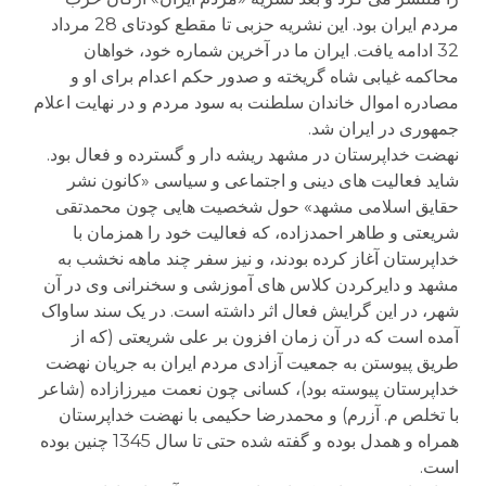
مردم ایران بود. این نشریه حزبی تا مقطع کودتای 28 مرداد
32 ادامه یافت. ایران ما در آخرین شماره خود، خواهان
محاکمه غیابی شاه گریخته و صدور حکم اعدام برای او و
مصادره اموال خاندان سلطنت به سود مردم و در نهایت اعلام
جمهوری در ایران شد.
نهضت خداپرستان در مشهد ریشه دار و گسترده و فعال بود.
شاید فعالیت های دینی و اجتماعی و سیاسی «کانون نشر
حقایق اسلامی مشهد» حول شخصیت هایی چون محمدتقی
شریعتی و طاهر احمدزاده، که فعالیت خود را همزمان با
خداپرستان آغاز کرده بودند، و نیز سفر چند ماهه نخشب به
مشهد و دایرکردن کلاس های آموزشی و سخنرانی وی در آن
شهر، در این گرایش فعال اثر داشته است. در یک سند ساواک
آمده است که در آن زمان افزون بر علی شریعتی (که از
طریق پیوستن به جمعیت آزادی مردم ایران به جریان نهضت
خداپرستان پیوسته بود)، کسانی چون نعمت میرزازاده (شاعر
با تخلص م. آزرم) و محمدرضا حکیمی با نهضت خداپرستان
همراه و همدل بوده و گفته شده حتی تا سال 1345 چنین بوده
است.