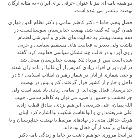
دو هفته نامه ای نیز با عنوان «ترقی برای ایران» به مثابه ارگان
نهضت منتشر می شده است.
فصل پنجم. جاما – دکتر کاظم سامی و دکتر نظام الدین قهاری
همان گونه که گفته شد، نهضت خداپرستان سوسیالیست در
دهه بیست بیشتر به فعالیت های نظری و آموزشی اهتمام
داشت ولی بعدتر به فعالیت های مستقیم سیاسی و حزبی
روی آورد و در قالب چند تشکل سیاسی فعالیت کرد. گفته
شده است پس از مرداد 32 نهضت خداپرستان منحل شد.
در این دوران افراد زیادی که پس از آن غالبا از نامداران شدند
و حتی شماری از آنان در شمار رهبران انقلاب اسلامی 57 در
داخل و خارج از کشور قرار گرفتند، کم و بیش در نهضت
خداپرستان فعال بوده اند. از اسامی زیادی یاد شده است ولی
جز نخشب و حسین راضی، می توان به کاظم سامی، حبیب
الله پیمان، علی شریعتی، ابراهیم یزدی، صادق قطب زاده،
علی شریعتمداری و ابوالقاسم شکیب نیا اشاره کرد. اینان
هریک حداقل مدتی در نهادهای مرتبط با نهضت خداپرستان و یا
نهادهای برآمده از آن فعال بوده اند.
در اینجا مروری خواهیم داشت بر جاما و زندگی نامه دکتر