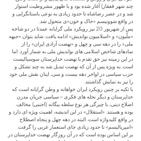
چند شهر قفقاز) آغاز شده بود و با ظهور مشروطیت استوار
شد و در عصر رضاشاه تا حدود زیادی به نوعی باستانگرایی و
در واقع شوونیسم «خاک و خون»ی متحول شد.
پس از شهریور 20 نیز رویکرد ملی گرایانه عمدتا در دو شاخه
«ملّیون» و «اسلامیون نواندیش» ادامه یافت. شاید بتوان «جبهه
ملی» را در دهه سی و چهل و «نهضت آزادی ایران» را از
نمادهای شاخص اسلامی های نواندیش ملی به شمار آورد. اما
در این زمینه نیز حق تقدم با نهضت خداپرستان سوسیالیست
است. به ویژه پس از آن که نهضت تبدیل شد به چند تشکل و
حزب سیاسی در اواخر دهه بیست و سی، اینان نقش ملی خود
را نیز به نمایش گذاشتند.
با تکیه بر چنین رویکرد ایران خواهانه و وطن گرایانه است که
خداپرستان و دیگر نحله های فکری – سیاسی جریان مدرن
اصلاح دینی، با چیرگی هر نوع سلطه بیگانه (اجنبی) مخالف
بوده و هستند. «استقلال» در این اندیشه، اهمیت ویژه ای دارد و
در واقع کلیدواژه است. البته در دهه چهل و پنجاه اصطلاح
«امپریالیسم» تا حدود زیادی جای استعمار غربی را گرفت.
بر این اساس بوده است که در آن روزگار نهضت خداپرستان در