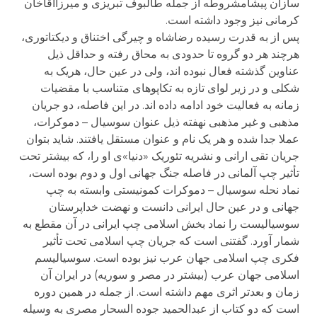
سازان پیشامشروطه از جمله طالبوف تبریزی و میرزاآقاخان
کرمانی نیز وجود داشته است.
پس از به قدرت رسیده رضاشاه و چیرگی اختناق و دیکتاتوری،
هرچند هر دو گروه تا حدودی به محاق رفته و حداقل ذیل
عناوین گذشته فعال نبوده اند، ولی در عین حال، هریک به
شکلی و در زیر لوای تازه به تکاپوهای متناسب با مقضیات
زمانه به فعالیت خود ادامه داده اند. در این فاصله، دو جریان
مذهبی و غیر مذهبی نهفته ذیل عنوان سوسیال – دموکرات،
عملا جدا شده و هر یک نام و عنوان مستقل یافتند. شاید بتوان
جریان تقی ارانی و نشریه تئوریک «دنیا»ی او را، که بیشتر تحت
تأثیر چپ آلمانی در فاصله جنگ جهانی اول و دوم بوده است،
نماد نحله سوسیال – دموکرات کمونیستی وابسته به چپ
جهانی و در عین حال ایرانی دانست و نهضت خداپرستان
سوسیالیست را نماد بخش اسلامی چپ ایرانی در آن مقطع به
شمار آورد. گفتنی است که جریان چپ اسلامی تحت تأثیر
فکری چپ اسلامی جهان عرب نیز بوده است. سوسیالیسم
اسلامی جهان عرب (بیشتر در مصر و سوریه) در ایران آن
زمان و بعدتر اثری مهم داشته است. از جمله در همین دوره
است که دو کتاب از عبدالحمید جوده السحار مصری به وسیله