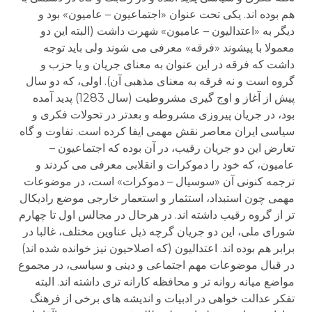
هم بوده اند. یکی تحت عنوان «اجتماعیون – عامیون» بود و
دیگر به «اعتدالیون – عامیون» شهرت داشت (البته این دو
معمولا با پیشوند «فرقه» معرفی می شوند ولی باید توجه
داشت که فرقه در این عنوان به معنای جریان و یا حزب و
گروه است و نه فرقه به معنای مذهبی آن). اولی، که دو سال
پیش از آغاز و اوج گیری مشروطیت (سال 1283) پدید آمده
بود، در جریان پیروزی مشروطه و بعدتر در تحولات فکری و
سیاسی ایران معاصر نقش مهمی ایفا کرده است. تفاوت و گاه
تعارض این دو جریان رقیب، در آن بوده که اجتماعیون –
عامیون، که خود را دموکرات و انقلابی معرفی می کردند و
ترجمه کنونی آن «سوسیال – دموکرات» است، در موضوعات
مهمی چون استبداد، استثمار و استعمار خارجی موضع رادیکال
تر از گروه رقیب داشته اند. در هرحال در مجالس اول تا چهارم
شورای ملی، این دو جریان گرچه ذیل عناوین مختلف، غالبا در
برابر هم بوده اند. اعتدالیون (که اصلاحیون نیز خوانده شده اند)
در قبال موضوعات مهم اجتماعی و دینی و سیاسی، در مجموع
مواضع میانه روانه تر و محافظه کارانه تری داشته اند. البته
تفکر عدالت خواهی در ادبیات و اندیشه های برخی از فرهنگ