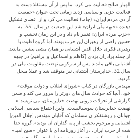
الهیار صالح فعالیت می کرد. اما پس از آن مستقلا دست به
فعالیت حزبی و سیاسی زدند. زمانی تحت عنوان «جمعیت
آزادی مردم ایران» (جاما) فعالیت می کرد و از اعضای تشکیل
دهنده «جبهه ملّی ایران» شد. این جمعیت در سال 1331 به
«حزب مردم ایران» تغییر نام داد و در این زمان نخشب و
حسین راضی از رهبران این حزب بودند. اما گروه اقلیت با
رهبری فکری جلال الدین آشتیانی بر همان مشی پیشین ماندند.
از جمله برادران یزدی (کاظم و اسماعیل و ابراهیم) در جبهه
آشتیانی باقی ماندند. پس از سرکوبی نهضت مقاومت ملی در
سال 32، خداپرستان آشتیانی نیز متوقف شد و عملا منحل
گردید.
مهندس بازرگان در کتاب «شورای انقلاب و دولت موقت»
خود، آنجا که حوادث سال های دورتر را مرور می کند و ضمن
گزارشی از تحولات درونی نهضت خداپرستان، می نویسد: «. . .
نهضت خداپرستان سوسیالیست. اولین اجتماع سیاسی اسلامی
جوانان و روشنفکران مسلمان که آقایان مهندس [جلال الدین]
آشتیانی و مرحوم نخشب از پایه گذاران آن بودند». گروه جدا
شده از حزب ایران، در آغاز روزنامه ای با عنوان «صبح امید»
را منتشر می کرد و بعد نشریه «مردم ایران» ارگان حزب