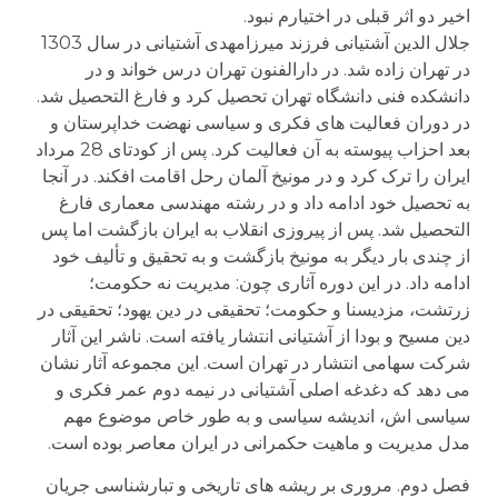
اخیر دو اثر قبلی در اختیارم نبود.
جلال الدین آشتیانی فرزند میرزامهدی آشتیانی در سال 1303
در تهران زاده شد. در دارالفنون تهران درس خواند و در
دانشکده فنی دانشگاه تهران تحصیل کرد و فارغ التحصیل شد.
در دوران فعالیت های فکری و سیاسی نهضت خداپرستان و
بعد احزاب پیوسته به آن فعالیت کرد. پس از کودتای 28 مرداد
ایران را ترک کرد و در مونیخ آلمان رحل اقامت افکند. در آنجا
به تحصیل خود ادامه داد و در رشته مهندسی معماری فارغ
التحصیل شد. پس از پیروزی انقلاب به ایران بازگشت اما پس
از چندی بار دیگر به مونیخ بازگشت و به تحقیق و تألیف خود
ادامه داد. در این دوره آثاری چون: مدیریت نه حکومت؛
زرتشت، مزدیسنا و حکومت؛ تحقیقی در دین یهود؛ تحقیقی در
دین مسیح و بودا از آشتیانی انتشار یافته است. ناشر این آثار
شرکت سهامی انتشار در تهران است. این مجموعه آثار نشان
می دهد که دغدغه اصلی آشتیانی در نیمه دوم عمر فکری و
سیاسی اش، اندیشه سیاسی و به طور خاص موضوع مهم
مدل مدیریت و ماهیت حکمرانی در ایران معاصر بوده است.
فصل دوم. مروری بر ریشه های تاریخی و تبارشناسی جریان