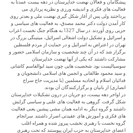
پیشگامان و فعالان نهضت خداپرستان در دهه بیست عمدتا به
فعالیت های فکری و اندیشه ورزی و نظریه پردازی می
پرداختند ولی پس از آغاز شکل گیری نهضت ملی و بعدتر روی
کار آمدن دولت دکتر محمد مصدق، به فعالیت های سیاسی و
حزبی روی آوردند. در سال 1327 به هنگام جنگ نخست اعراب
و اسرائیل و تشکیل دولت اشغالی اسرائیل، میتینگی بزرگ در
تهران در اعتراض به اسرائیل و در حمایت از مردم فلسطین
برگزار شد که در آن چند شخصیت و سازمان اسلامی حضور و
مشارکت داشتند که یکی از آنها نهضت خداپرستان
سوسیالیست بود. شخصیت هایی چون سید ابوالقاسم کاشانی
و سید محمود طالقانی و انجمن های اسلامی دانشجویان و
فدائیان اسلام و اتحادیه مسلمین (با مدیریت حاج سراج
انصاری) از بانیان و برگزارکنندگان آن بودند.
در اواخر دهه بیست، دو جریان در درون تشکیلات خداپرستان
شکل گرفت. گروهی به فعالیت های علنی و سیاسی گرایش
داشتند و گروه دیگر به ادامه همان مشی پیشین یعنی فعالیت
های فکری و آموزش های عقیدتی اصرار داشتند. سرانجام
گروه نخست با رهبری نخشب پیروز شده و همراه اغلب
اعضای خداپرستان به حزب ایران پیوستند که تحت رهبری