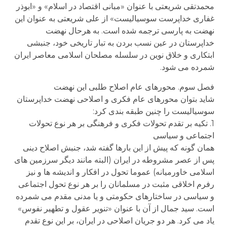
محمدتقی شریعتی با عنوان «مبانی اقتصاد در اسلام» و «ابوذر
غفاری خداپرست سوسیالیست» از علی شریعتی به عنوان این
نهضت به پارسی ترجمه شده است. به هرحال نهضت
خداپرستان در عین نسب بردن به تبار تاریخی خود، جنبشی
ابتکاری و خلاق نوین در سلسله مصلحان اسلامی معاصر ایران
شمرده می شود.
فصل سوم. محورهای عام اصلاح طلبی این نهضت
شاید بتوان محورهای عام فکری و اصلاحی نهضت خداپرستان
سوسیالیست را چنین طبقه بندی کرد:
1. تکیه بر تقدم تحولات فکری و فرهنگی بر هر نوع تحولات
اجتماعی و سیاسی
همان گونه که پیش از این بارها گفته شد، جنبش اصلاح دینی
پس از عصر مشروطه در ایران (البته مانند دیگر سرزمین های
اسلامی خاورمیانه) عموما تحول در افکار و اندیشه ها و نیز
رفرم اخلاقی مثبت در مسلمانان را بر هر نوع تحول اجتماعی
و سیاسی در ساختارهای حکومتی و یا مدنی مقدم می شمرده
است. سید جمال از آن با عنوان «تنویر عقول و تطهیر نفوس»
یاد می کرد. هر دو جریان اصلاحی در ایران، بر این نوع تقدم