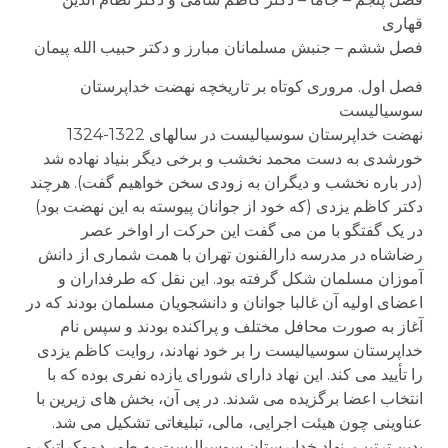
قهاری
فصل ششم – جنبش مسلمانان مبارز و دکتر حبیب الله پیمان
فصل اول. مروری کوتاه بر تاریخچه نهضت خداپرستان
سوسیالیست
نهضت خداپرستان سوسیالیست در سالهای 1322-1324
خورشدی به دست محمد نخشب و برخی دیگر بنیاد نهاده شد
(در باره نخشب و دیگران به زودی سخن خواهیم گفت). هرچند
دکتر کاظم یزدی (که خود از جوانان پیوسته به این نهضت بود)
در یک گفتگو با من می گفت این حرکت ار اواخر عصر
رضاشاه در مدرسه دارالفنون تهران با همت شماری از دانش
آموزان مسلمان شکل گرفته بود. این نقل که طرفداران و
اعضای اولیه آن غالبا جوانان و دانشجویان مسلمان بودند که در
آغاز به صورت محافل مختلف و پراکنده بودند و سپس نام
خداپرستان سوسیالیست را بر خود نهادند، روایت کاظم یزدی
را تأیید می کند. این نهاد دارای شورای یازده نفری بوده که با
انتخاب اعضا برگزیده می شدند. در پی آن، بخش های زیرین با
عناوینی چون هیئت اجرایی، مالی، تبلیغاتی تشکیل می شد.
بدین ترتیب، نهاد خداپرستان سوسیالیست به طور دموکراتیک و