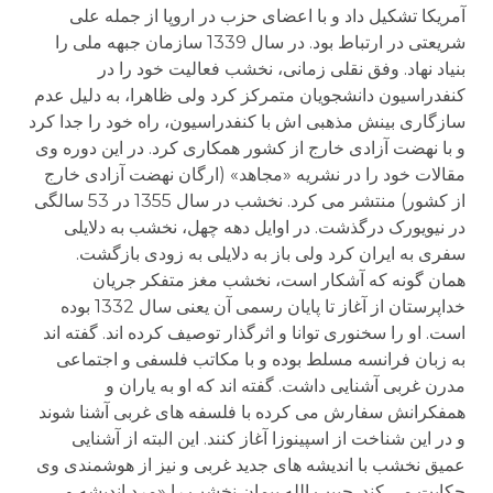
آمریکا تشکیل داد و با اعضای حزب در اروپا از جمله علی
شریعتی در ارتباط بود. در سال 1339 سازمان جبهه ملی را
بنیاد نهاد. وفق نقلی زمانی، نخشب فعالیت خود را در
کنفدراسیون دانشجویان متمرکز کرد ولی ظاهرا، به دلیل عدم
سازگاری بینش مذهبی اش با کنفدراسیون، راه خود را جدا کرد
و با نهضت آزادی خارج از کشور همکاری کرد. در این دوره وی
مقالات خود را در نشریه «مجاهد» (ارگان نهضت آزادی خارج
از کشور) منتشر می کرد. نخشب در سال 1355 در 53 سالگی
در نیویورک درگذشت. در اوایل دهه چهل، نخشب به دلایلی
سفری به ایران کرد ولی باز به دلایلی به زودی بازگشت.
همان گونه که آشکار است، نخشب مغز متفکر جریان
خداپرستان از آغاز تا پایان رسمی آن یعنی سال 1332 بوده
است. او را سخنوری توانا و اثرگذار توصیف کرده اند. گفته اند
به زبان فرانسه مسلط بوده و با مکاتب فلسفی و اجتماعی
مدرن غربی آشنایی داشت. گفته اند که او به یاران و
همفکرانش سفارش می کرده با فلسفه های غربی آشنا شوند
و در این شناخت از اسپینوزا آغاز کنند. این البته از آشنایی
عمیق نخشب با اندیشه های جدید غربی و نیز از هوشمندی وی
حکایت می کند. حبیب الله پیمان نخشب را «مرد اندیشه و