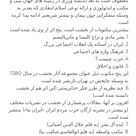
معطوف است به بعد اندیشه ورزی در زمینه های جهان بینی و
مکتب و ایدئولوژی و ارائه نوعی اسلام انتقادی که بعدتر به
وسیله متفکرانی چون پیمان و بیشتر شریعتی ادامه پیدا کرده
است.
بیشترین مکتوبات از نخشب است. پنج اثر از وی یاد شده است:
1. بشر مادی و نزاع کلیسا و ماتریالیسم
2. ایران در آستانه یک انقلاب اجتماعی بزرگ
3. فرهنگ واژه های اجتماعی
4. حزب چیست؟
5. قانون و اخلاق
این پنج مکتوب ذیل عنوان مجموعه آثار نخشب در سال 1380
به وسیله چاپخش در تهران بازنشر شده است.
6. چند نظریه از طرز فکر خداپرستی (این اثر هم از نخشب
دانسته شده است)
افزون بر آنها، مقالات پرشماری از نخشب در نشریات مختلف
(و بیشتر در نشریه ارگان حزب مردم ایران «ایران ما») منتشر
شده است.
7. ایده آل بشر (به قلم جلال الدبن آشیانی)
8. مکتب واسطه (به قلم ابوالقاسم شکیب نیا)