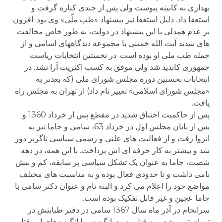
بهداری به کابینه پیوست ولی پس از چندی کناره گرفت و
استعفا داد. دلیل استعفا نیز پیشنهاد «طب ملّی» وی بود. افزون
بر عدم همدلی با این پیشنهاد در دولت، به طور خاص مخالفت
های شدید آیت الله خمینی با مجموعه دیدگاههای اسامی و از
جمله طب ملی او بوده است. در نخستین انتخابات ریاست
جمهوری کاندید شد ولی موفق به کسب اکثریت آرا نشد. در
انتخابات نخستین دوره مجلس شورای ملی (که بعدتر به
«مجلس شورای اسلامی» تغییر نام داد) ار تهران به مجلس راه
یافت.
پس از حاکمیت اختناق شدید در مقطع پس از خرداد 1360 و
پس از پایان مجلس اول در خرداد 63، سامی و جاما نیز به
انزوا رفت و از فعالیت های علنی و رسمی سیاسی ناگزیر دور
شد و بیشتر به کار حرفه ای اش پرداخت. با این همه، در دهه
شصت، جاما به عنوان یک تشکل سیاسی پر سابقه، کم و بیش
نامی داشت و تا حدودی فعال بوده و به مناسبت های مختلف
مواضع خود را اعلام می کرد و البته نام و عنوان دکتر سامی با
جاما عجین و غیر قابل تفکیک بوده است.
سرانجام در آذر ماه سال 1367 سامی در دفتر طبابتش در
تهران ترور شد و به قتل رسید. انگیزه و یا انگیزه های این قتل