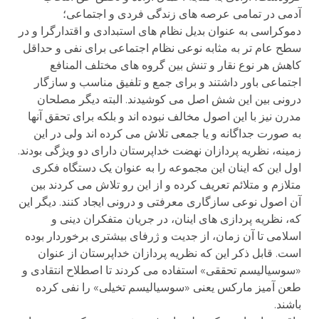
آدمی در تمامی عرصه های زندگی فردی و اجتماعی؛
دموکراسی به عنوان بدیل نظام های استبدادی و اقتدارگرا و در
سطح عام تر به مثابه نوعی نظام اجتماعی برای نفی و حداقل
کاهش هر نوع نقار و تنش بین گروه های مختلف المنافع
اجتماعی باور داشتند و برای جمع و تلفیق مناسب و سازگار
درونی بین این شش اصل می کوشیدند. البته دیگر مصلحان
مدرن نیز با این اصول مخالف نبوده اند و بلکه برای تحقق آنها
به صورت جداگانه و یا جمعی تلاش می کرده اند ولی در این
زمینه، نظریه پردازان نهضت خداپرستان دارای دو ویژگی بودند.
اول این که اینان این مجموعه را به عنوان یک دستگاه فکری
متلازم و متلائم تعریف کرده و از این رو تلاش می کردند بین
آن اصول نوعی سازگاری معرفتی و درونی ایجاد کنند. دیگر این
که، نظریه پردازی های اینان، در جریان متفکران دینی و
اسلامی تا آن زمان، از جدیت و ژرفای بیشتری برخوردار بوده
است. قابل ذکر این که نظریه پردازان خداپرستان از عنوان
«سوسیالیسم تحققی» استفاده می کردند تا اصطلاح انتقادی و
طعن آمیز مارکس یعنی «سوسیالیسم تخیلی» را نفی کرده
باشند.