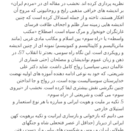
نظریه پردازی کرده اند. نخشب در مقاله ای در «مردم ایران»
بر اندیشه های خرافی مذهبی رایج و روحانیونی که مروج آن
افکار هستند، تاخته و از جمله استدلال کرده است که چنین
اندیشه هایی زمینه ساز ظلم و اجحاف طاقت فرسای
غارتگران خونخوار و مرگ سیاه است. اصطلاح «مکتب
واسطه» یا «راه سوم» بین اسلام و مکاتب مادی غربی (مانند
ماتریالیسم و کاپیتالیسم و کمونیسم) نمونه ای از چنین اندیشه
و رویکردی است. این نگاه راه سومی، بعدتر تا انقلاب 57، در
ذهن و زبان عموم نواندیشان و مصلحان (حتی شماری از
عالمان دینی سیاسی) رواج کامل داشت. شاید دکتر علی
شریعتی، که خود به نوعی ادامه دهنده آموزه های اولیه نهضت
خداپرستان سوسیالیست بوده است، در رواج و جا انداختن
چنین نگرشی نقش بیشتری ایفا کرده است. نخشب از «نیروی
سوم» می گفت و شریعتی از «راه سوم».
5. تکیه بر ملیت و هویت ایرانی و مبارزه با هر نوع استعمار و
استیلای خارجی
می دانیم که بازخوانی و بازسازی ایرانیت و تکیه برهویت کهن
ایرانی از دیرباز (حداقل از عصر فتحعلی شاه و جنگهای
طولانی ایران و روس و شکست های پیاپی و از دست رفتن