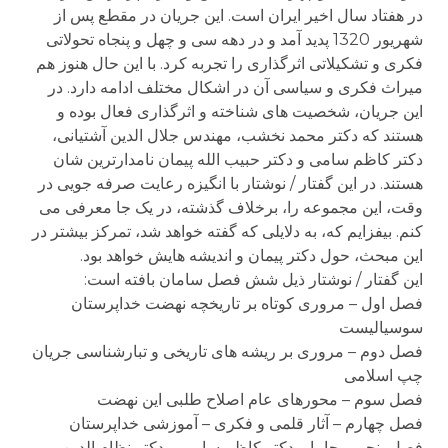
در هفتاد سال اخیر ایران است. این جریان در مقطع پس از
شهریور 1320 پدید آمد و در دهه سی و چهل و پنجاه تحولاتی
فکری و تشکیلاتی اثرگذاری را تجربه کرد. با این حال هنوز هم
میراث فکری و سیاسی آن در اشکال مختلف ادامه دارد. در
این جریان، شخصیت های شناخته و اثرگذاری فعال بوده و
هستند که دکتر محمد نخشب، مهندس جلال الدین آشتیانی،
دکتر کاظم سامی و دکتر حبیب الله پیمان نامدارترین شان
هستند. در این گفتار / نوشتار با انگیزه رعایت صرفه جویی در
وقت، این مجموعه را، برخلاف گذشته، در یک جا معرفی می
کنم. بیفزایم که، به دلایلی که گفته خواهد شد، تمرکز بیشتر در
این مبحث، حول دکتر پیمان و اندیشه هایش خواهد بود.
این گفتار / نوشتار ذیل شش فصل سامان بافته است:
فصل اول – مروری کوتاه بر تاریخچه نهضت خداپرستان
سوسیالیست
فصل دوم – مروری بر ریشه های تاریخی و تبارشناسی جریان
چپ اسلامی
فصل سوم – محورهای عام اصلاح طلبی این نهضت
فصل چهارم – آثار قلمی و فکری – آموزشی خداپرستان
فصل پنجم – جاما – دکتر کاظم سامی و دکتر نظام الدین