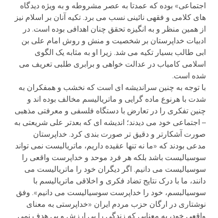
اجتماعی» بوده که عمدتا به عصر مشروطه و به ویژه دیدگاه
های کلامی و فقهی نائینی نسب می برد. تکیه آنان بر اسلام نیز
از همین منظر و به انگیزه تحقق چنان اهدافی بوده است. در
ادبیات خداپرستان بر شخصیت و منش و روش امام علی بن
ابی طالب بسیار تکیه می شد. زیرا او به مثابه یک الگوی
اسلامی کامیاب در عدالت خواهی و برابری طلبی تعریف می
شده است.
با توجه به چنین سراندیشه ای است که نخشب و همفکران به
شدت با هرنوع ماده گرایی و ماتریالیسم مخالف بوده اند و
چنین تفکری را در تعارض با دستگاه فلسفی و معرفتی مذهبی
– اجتماعی خود می دیدند؛ اندیشه ای که بعدتر علی شریعتی به
صورت آشکارتر و دقیق تر صورت بندی کرد. خداپرستان
مدعی بودند که «ما نه تنها عقیده داریم، ماتریالیست نمی تواند
سوسیالیست باشد بلکه هر فرد موحد و خداپرست واقعی را
سوسیالیست می دانیم. اگر دیگران خود را ماتریالیست می
دانند، ما با درک نتایج تضاد فکری و اخلاقی ماتریالیسم با
سوسیالبسم، خود را خداپرست سوسیالیست می دانیم». وفق
نوشتاری در ارگان حزب مردم ایران «خداپرستی به معنای
واقعی خود، به معنایی که زندگی را بی ارزش و بی هدف نمی