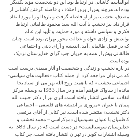
ابوالقاسم کاشانی در ارتباط بود. این دو شخصیت مؤید یکدیگر
بوده اند. هرچند پس از بروز اختلاف و فاصله گرفتن کاشانی از
مصدق، نخشب نیز از او فاصله گرفت و بارها او را مورد انتقاد
قرار داد. نیز نخشب با آیت الله سید محمود طالقانی ارتباط
فکری و سیاسی داشته و مورد حمایت و تأیید این عالم
نواندیش و آزادی خواه و عدالت محور تهران بوده است. چنان
که در فصل طالقانی آمد، اندیشه و آرای دینی و اجتماعی
طالقانی بیش از همه به جریان چپ گرای خداپرستان نزدیک
بوده است.
در باره نخشب و زندگی و شخصیت او آثار مفیدی درست است
که می توان مراجعه کرد. از جمله کتاب «فعالیت های سیاسی-
اجتماعی نخشب» که با همت روح الله بهرامی از اسناد بجا
مانده از ساواک فراهم آمده و در سال 1383 به وسیله مرکز
انقلاب اسلامی انتشار یافته است. اثری نیز از دکتر حبیب الله
پیمان با عنوان «مروری بر اندیشه های فلسفی – اجتماعی
دکتر نخشب» منتشر شده است. نیز کتابی از آقای مرتضی
کاظمیان با عنوان «سوسیال دموکراسی – محمد نخشب و
خداپرستان سوسیالیست» در دست است که در سال 1383 به
وسیله انتشارات کویر در تهران انتشار یافته است. جز کتاب