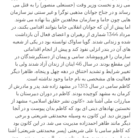
می زند و نخست وزیر وقت (حسنعلی منصور) را به قتل می
رساند و در جناح جوانان مذهبی نوگرا و غیر سنتی نیز سازمان
هایی چون جاما و سازمان مجاهدین خلق بنا نهاده می شوند.
اما پیش از آن که جوانان انقلابی جاما بتوانند اقدامی بکنند، در
مرداد 1344 شماری از رهبران و اعضای فعال آن بازداشت
شده و زندانی شدند. گویا ساواک توانسته بود در یکی از شعبه
های آن در بندر انزلی نفوذ کند و پیش از انجام اقداماتی
سازمان را فروبپوشاند. سامی و پیمان از دستگیرشدگان در
این مقطع بودند. در سال 46 اینان از زندان آزاد شدند ولی با
تغیبر شرایط و تشدید اختناق در دهه چهل و پنجاه، ظاهرا دیگر
فعالیت های مشخصی به نام جاما وجود نداشته است.
کاظم سامی در سال 1313 در مشهد زاده شد. پدر و مادرش از
کرمان به مشهد کوچیده بودند. کاظم در دوران دبیرستان با
مبارزات ملی آشنا شد. «کانون نشر حقایق اسلامی» مشهد از
نخستین نهادهای دینی ای بود که کاظم بدان پیوست و در آنجا
آموزش دید. این کانون به وسیله محمدتقی شریعتی و برخی
دیگر مانند طاهر احمدزاده مدیریت می شد. در این کانون بود
که کاظم سامی با علی شریعتی (پسر محمدتقی شریعتی) آشنا
شد. این دو به نهضت خداپرستان سوسیالیست پیوستند و بعدتر