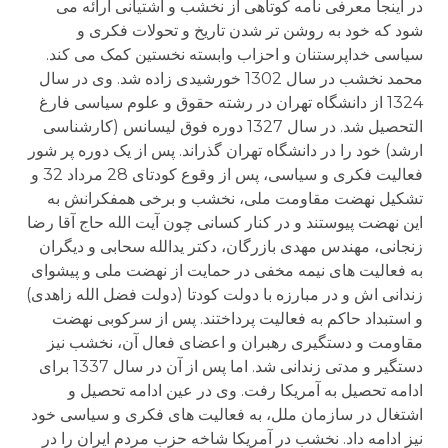
در اینجا معرفی نامه کوتاهی از نخشب و آشتیانی ارائه می
شود که خود به روشن تر شدن تاریخ و تحولات فکری و
سیاسی خداپرستنان و احزاب وابسته نخستین کمک می کند.
محمد نخشب در سال 1302 خورشیدی زاده شد. وی در سال
1324 از دانشگاه تهران در رشته حقوق و علوم سیاسی فارغ
التحصیل شد. در سال 1327 دوره فوق لیسانس (کارشناسی
ارشد) خود را در دانشگاه تهران گذراند. پس از یک دوره پر شور
فعالیت فکری و سیاسی، پس از وقوع کودتای 28 مرداد 32 و
تشکیل نهضت مقاومت ملی، نخشب و برخی همفکرانش به
این نهضت پیوستند و در کنار کسانی چون آیت الله حاج آقا رضا
زنجانی، مهندس مهدی بازرگان، دکتر یدالله سحابی و دیگران
به فعالیت های نیمه مخفی در حمایت از نهضت ملی و پیشوای
زندانی اش و در مبارزه با دولت کودتا (دولت فضل الله زاهدی)
و استبداد حاکم به فعالیت پرداختند. پس از سرکوبی نهضت
مقاومت و دستگیری رهبران و اعضای فعال آن، نخشب نیز
دستگیر و مدتی زندانی شد. اما پس از آن در سال 1337 برای
ادامه تحصیل به آمریکا رفت. وی در عین ادامه تحصیل و
اشتغال در سازمان ملل، به فعالیت های فکری و سیاسی خود
نیز ادامه داد. نخشب در آمریکا شاخه حزب مردم ایران را در