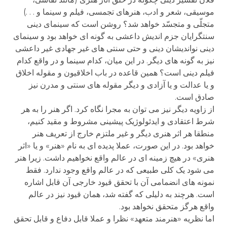
موسیقی، شعر و ادب، هنرهای تجمسی، فیلم و سینما و . . .)
متجلّی و متجسّد خواهد شد؟ روشن است که سینمای دینی
سنتگرایان جزم اندیش داعشی به گونه ای خواهد بود و سینمای
دینی نواندیشان دینی و حتی سنتی های غیر جهادی غیر داعشی
نیز به گونه های دیگر. در این میان، کدام سینما و در واقع کدام
فیلم دینی است؟ همین قاعده در باب اخلاقیون و مقوله اخلاق
و یا عدالت و یا آزادی و دیگر مقوله های سنتی و مدرن نیز
صادق است.
از زاویه دیگر نیز می توان به مجرا نگاه کرد. اگر هنر را به هر
شرط اعتقادی و ایدئولوژیک پیشینی مشروط و مقید کنیم،
منطقا هر اثر هنری دیگر و غیر ملتزم خارج از تعریف هنر
خواهد بود. در این صورت، عملا پدیده ای به نام «هنر» و یا «اثر
هنری» در هیچ زمینه ای در عالم واقع نخواهیم داشت. زیرا هنر
می شود یک کلی طبیعی که در عالم واقع وجود ندارد. فقط
نمونه های انضمامی آن با تحقق قیود خارجی آن قابل اشاره
است. هرچند به دلیلی که گفته شد، همان قیود نیز در عالم
واقع هرگز متحقق نخواهد بود.
اما نظریه «هنرمند متعهد» نظرا و عملا قابل دفاع و قابل تحقق