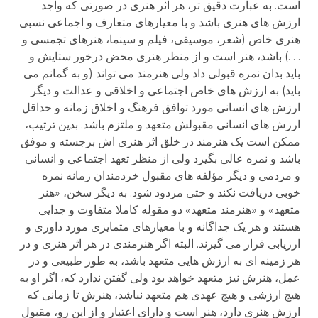
است. به عبارت دقیق تر، هر اثر هنری در صورتی که واجد
ارزش های هنری باشد و با معیارهای متعارف و اجماعی نسبی
هنری خاص (شعر، موسیقی، فیلم و سینما، هنرهای تجمسی و
. . .) باشد، هنر است و از منظر هنری محض درخور ستایش و
باید بدان نمره قبولی داد ولی هنرمند می تواند (و به گمانم می
باید) به ارزش های خاص اجتماعی و اخلاقی و عدالت و دیگر
ارزش های انسانی مورد توافق فرهنگ و اخلاق زمانه و حداقل
ارزش های انسانی مقبولش متعهد و ملتزم باشد. بدین ترتیب،
ممکن است یک هنرمند در خلق اثر هنری اش برجسته و موفق
باشد و نمره عالی بگیرد ولی از منظر تعهد اجتماعی و انسانی
و مردمی و دیگر مؤلفه های مقبول خردمندان زمانه نمره
خوبی دریافت نکند و حتی مردود شود. به دیگر سخن، «هنر
متعهد» و «هنرمند متعهد» دو مقوله کاملا متفاوت و جدایی
هستند و هر یک جداگانه و با معیارهای متمایزی مورد داوری و
ارزیابی قرار می گیرند. البته اگر هنرمندی در هر اثر هنری و در
هر زمینه ای به ارزش هایی متعهد باشد، به طور طبیعی و در
عمل، هنرش نیز متعهد خواهد بود ولی گفتن ندارد که، اگر او به
هیچ ارزشی و هیچ عهدی هم متعهد نباشد، هنرش تا زمانی که
ارزش هنری دارد، هنر است و دارای اعتبار و از این رو، مقبول