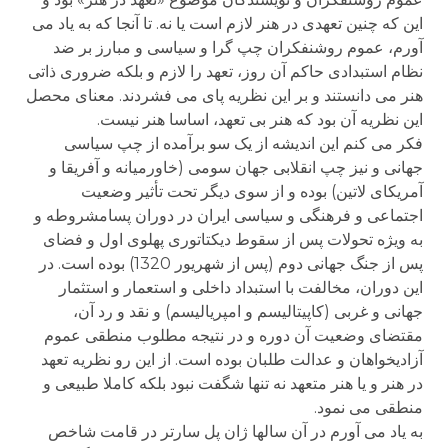
این که چنین تعهدی در هنر لازم است یا نه. تا آنجا که به یاد می
آورم، عموم روشنفکران چپ گرا و سیاسی و مبارز بر ضد
نظام استبدادی حاکم آن روز، تعهد را لازم و بلکه ضروری ذاتی
هنر می دانستند و بر این نظریه پای می فشردند. معنای محصل
این نظریه آن بود که هنر بی تعهد، اساسا هنر نیست.
فکر می کنم این اندیشه از یک سو برآمده از چپ سیاسی
جهانی و نیز چپ انقلابی جهان سومی (خاورمیانه و آفریقا و
آمریکای لاتین) بوده و از سوی دیگر تحت تأثیر وضعیت
اجتماعی و فرهنگی و سیاسی ایران در دوران پسامشروطه و
به ویژه تحولات پس از سقوط دیکتاتوری پهلوی اول و فضای
پس از جنگ جهانی دوم (پس از شهریور 1320) بوده است. در
این دوران، مخالفت با استبداد داخلی و استعمار و استثمار
جهانی و غربی (کاپیتالیسم و امپریالیسم) و نقد و رد آن،
مقتضای وضعیت آن دوره و در نتیجه مطلوب منطقی عموم
آزادیخواهان و عدالت طلبان بوده است. از این رو نظریه تعهد
در هنر و یا هنر متعهد نه تنها شگفت نبود بلکه کاملا طبیعی و
منطقی می نمود.
به یاد می آورم در آن سالها ژان پل سارتر در قامت شاخص