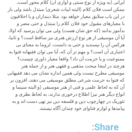
ایرانی (به ویژه از نوع سنتی و آوازی آن) کلام محور است،
ممکن است فلان کلام (البته ابیات شعری) مبتذل باشد ولی باز
در این باب سلایق معیار خواهد بود. مثلا دینداران و یا اخلاقیون
با معیارهای مقبول خود فلان کلام را مبتذل و حتی مضر و
بدآموز بدانند (که حق شان هست) ولی می توان پرسید که اولا،
آیا آن موسیقی از هر نوع ارزش هنری نیز ساقط است؟ و ثانیا،
هرکس آن را نپسندید و حتی بد دانست، لزوما به معنای بی
اعتباری آن است؟ و مهم تر آن که، آیا می توان فقیهانه فتوا به
ممنوعیت و یا حرمت آن داد؟ واقعا معیار داوری چیست؟
هرچند در اینجا مبحث مذهبی و فقهی هنر و از جمله هنر
موسیقی مطرح نیست ولی همین اندازه نشان می دهد فقیهانی
که فتوا به حرمت شرعی مطلق موسیقی می دهند، افزون بر
آن که به لحاظ علمی و فنی از هنر موسیقی (و البته سینما و
انواع دیگر هنر نیز) اطلاع درخوری ندارند، به لحاظ نظری و
تئوریک در چهارچوب دین و فلسفه دین نیز تهی دست اند و به
پیامدها و لوازم فتاوای خود چندان آگاه نیستند.
Share: