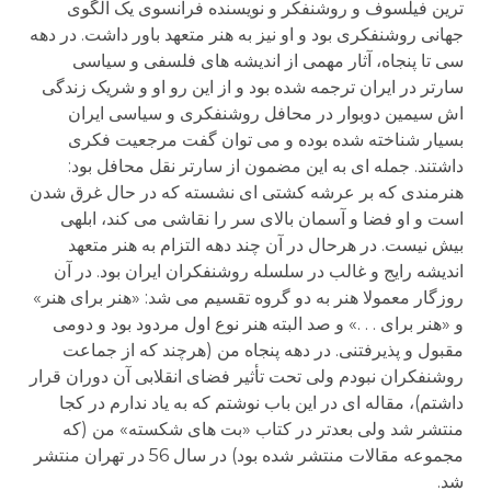
ترین فیلسوف و روشنفکر و نویسنده فرانسوی یک الگوی
جهانی روشنفکری بود و او نیز به هنر متعهد باور داشت. در دهه
سی تا پنجاه، آثار مهمی از اندیشه های فلسفی و سیاسی
سارتر در ایران ترجمه شده بود و از این رو او و شریک زندگی
اش سیمین دوبوار در محافل روشنفکری و سیاسی ایران
بسیار شناخته شده بوده و می توان گفت مرجعیت فکری
داشتند. جمله ای به این مضمون از سارتر نقل محافل بود:
هنرمندی که بر عرشه کشتی ای نشسته که در حال غرق شدن
است و او فضا و آسمان بالای سر را نقاشی می کند، ابلهی
بیش نیست. در هرحال در آن چند دهه التزام به هنر متعهد
اندیشه رایج و غالب در سلسله روشنفکران ایران بود. در آن
روزگار معمولا هنر به دو گروه تقسیم می شد: «هنر برای هنر»
و «هنر برای . . .» و صد البته هنر نوع اول مردود بود و دومی
مقبول و پذیرفتنی. در دهه پنجاه من (هرچند که از جماعت
روشنفکران نبودم ولی تحت تأثیر فضای انقلابی آن دوران قرار
داشتم)، مقاله ای در این باب نوشتم که به یاد ندارم در کجا
منتشر شد ولی بعدتر در کتاب «بت های شکسته» من (که
مجموعه مقالات منتشر شده بود) در سال 56 در تهران منتشر
شد.