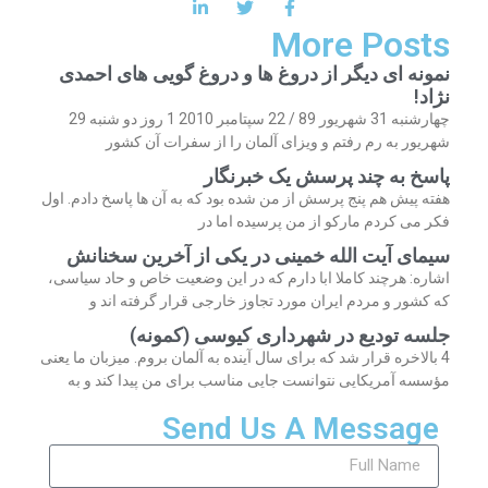
More Posts
نمونه ای دیگر از دروغ ها و دروغ گویی های احمدی
نژاد!
چهارشنبه 31 شهریور 89 / 22 سپتامبر 2010 1 روز دو شنبه 29
شهریور به رم رفتم و ویزای آلمان را از سفرات آن کشور
پاسخ به چند پرسش یک خبرنگار
هفته پیش هم پنج پرسش از من شده بود که به آن ها پاسخ دادم. اول
فکر می کردم مارکو از من پرسیده اما در
سیمای آیت الله خمینی در یکی از آخرین سخنانش
اشاره: هرچند کاملا ابا دارم که در این وضعیت خاص و حاد سیاسی،
که کشور و مردم ایران مورد تجاوز خارجی قرار گرفته اند و
جلسه تودیع در شهرداری کیوسی (کمونه)
4 بالاخره قرار شد که برای سال آینده به آلمان بروم. میزبان ما یعنی
مؤسسه آمریکایی نتوانست جایی مناسب برای من پیدا کند و به
Send Us A Message