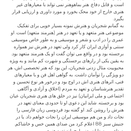
است و قابل دفاع. هنر بماهوهنر نمی تواند با معیارهای غیر
هنری خارج از خود محک بخورد و مورد داوری و ارزیابی قرار
بگیرد.
به گمانم شجریان و هنرش نمونه بسیار خوبی برای تفکیک
موضوعی هنر متعهد و یا تعهد در هنر (هنرمند متعهد) است. او
عمری را در ادب و شعر و موسیقی و به طور خاص موسیقی
سنتی و آوازی ایران کار کرد ولی تعهد در هنرش نیز همواره
برجسته بود و در واقع می توان گفت او یک هنرمند متعهد بود.
به یقین یکی از رازهای برجستگی و شهرت کم مانند و به ویژه
محبوبیت مثال زدنی شجریان، این بود که هنر تخصصی اش، هر
دو ویژگی را توأمان داشت. به گواهی اهل فن و با معیارهای
فنی، اثرهای هنری اش در اوج بود و درخور هر نوع تحسین و
تقدیر هنرشناسان و تعهد به مردم (اخلاق و آزادی و آگاهی
اجتماعی و ملی ایرانیان) نیز در خلق های هنری شجریان عیان
بود و برجسته. شاید این دعوی او تا حدودی معنای تعهد در
هنرش را روشن کند. او گفته بود فردوسی زبان فارسی را
نجات داد و من هم موسیقی ایران را نجات خواهم داد. یا در
جنبش سبز 88 اعلام کرد من صدای همین خس و خاشاکم.
صدای بی صدایان یعنی اوج بلند تعهد هنری.