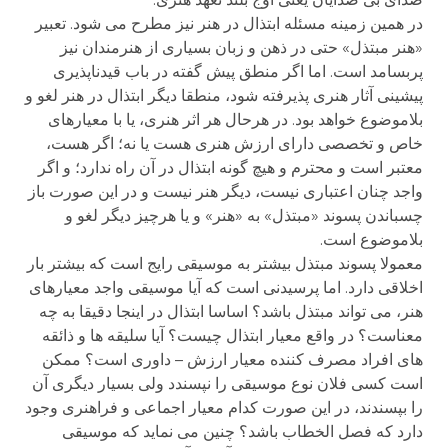
در همین زمینه مسئله ابتذال در هنر نیز مطرح می شود. تعبیر
«هنر مبتذل» حتی در ذهن و زبان بسیاری از هنرمندان نیز
پربسامد است. اما اگر منطق پیش گفته در باب قیدناپذیری
پیشینی آثار هنری پذیرفته شود، منطقا دیگر ابتذال در هنر لغو و
بلاموضوع خواهد بود. در هرحال هر اثر هنری، یا با معیارهای
خاص و تخصصی دارای ارزش هنری هست یا نه؛ اگر هست،
معتبر است و محترم و هیچ گونه ابتذال در آن راه ندارد؛ و اگر
واجد چنان اعتباری نیست، دیگر هنر نیست و در این صورت باز
چسباندن پسوند «مبتذل» به «هنر» و یا هرچیز دیگر لغو و
بلاموضوع است.
معمولا پسوند مبتذل بیشتر به موسیقی رایج است که بیشتر بار
اخلاقی دارد. اما پرسیدنی است که آیا موسیقی واجد معیارهای
هنر، می تواند مبتذل باشد؟ اساسا ابتذال در اینجا دقیقا به چه
معناست؟ در واقع معیار ابتذال چیست؟ آیا سلیقه ها و ذائقه
های افراد مصرف کننده معیار ارزش – داوری است؟ ممکن
است کسی فلان نوع موسیقی را نپسندد ولی بسیار دیگری آن
را بپسندند، در این صورت کدام معیار اجماعی و فراهنری وجود
دارد که فصل الخطاب باشد؟ چنین می نماید که موسیقی