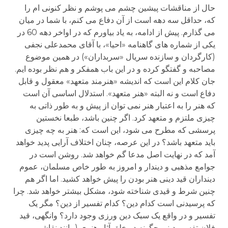
حال از مناقشات پیشین چشم می پوشم و نظر کنونی ام را
که، حداقل سه دهه است از آن دفاع می کنم، با شما در میان
می گذارم. پیش از ادامه، به یاد بیاورم که در اواخر دهه 60 در
یکی از شماره های گاهنامه «احیا»، با آقای محمدعلی نجفی
(کارگردان و سازنده سریال «سربداران») در همین موضوع
مصاحبه و گفتگو کرده و در این باب همفکر و هم نظر بوده ایم.
جان کلام این است که اندیشه «هنرمند متعهد» معقول و قابل
دفاع است و نه البته «هنر متعهد». استدلال اساسی آن است
که هنر را به اعتبار هنر نمی توان از پیش و به طور ذاتی به
چیزی ملتزم و متعهد کرد. اگر چنین باشد، طبعا نخستین
پرسشی که مطرح می شود، این است که: هنر به چه چیزی
باید متعهد باشد؟ در این عرصه، چنان اختلاف آرایی پدید خواهد
آمد که در نهایت اصل مدعا گم خواهد شد. روشن است در
جوامع مذهبی و دیندار و امروز به طور خاص مسلمان، عموم
دینداران قید دینی هنر بودن را پیش خواهد کشید. اما اگر هم
چنین شرط و قیدی شناخته شود، مشکل بیشتر خواهد شد. چرا
که پرسیدنی است کدام دین؟ کدام تفسیر از دین؟ مگر یک
تفسیر و در واقع یک سبک دین ورزی وجود دارد؟ وانگهی، قید
فلان تفسیر دینی چگونه در خلق آثار هنری (مانند نقاشی،