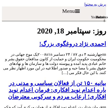
پرش به محتوا
Menu
Youtube
Twitter
Facebo
f
روز:
سپتامبر 18, 2020
احمدی نژاد دروغگوی بزرگ!
nnچهارشنبه ۴ دی ۸۷ / ۲۴ دسامبر ۲۰۰۸n۱nیک موج جهانی در
محکومیت حکومت ایران و حمایت از کانون مدافعان حقوق بشر و
خانم عبادی پدید آمده و پیوسته دولت ها و سازمان ها و نهادهای
حقوق بشر با مصا حبه و صدور اطلاعیه در این مورد اظهار نظر می
کنند. با این حال فکر می […]
بیانیه ۱۵۰ تن از فعالان سیاسی و مدنی در
باره اعدام نوید افکاری: فرمان اعدام نوید
افکاری؛ ارعاب مردم و سرکوبی معترضان
nnفرمان شتاب در اعدام نوید افکاری از همان مرکزی آمد که حکم