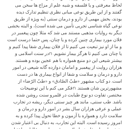
لحاظ معرفتی و یا فلسفه و شبه علم از مزاج ها سخن می
گفتند و از این طریق نوعی مبانی نظری تنظیم تدارک دیده
بودند، بخش مهمی از دارو و درمان سنتی (به ویژه از طریق
نوعی گیاه شناسی تجربی تأمین می شده است)، و البته بخشی
دیگر به روایات مذهبی مستند می شد که مثلا چون پیغمبر در
فلان مورد بیماری چنین کرده و یا چنان، پس حتما درست است
و ما از او نیز تبعیت می کنیم تا از فلان بیماری شفا پیدا کنیم و
یا چنان می کنیم تا هرگز بیمار نشویم. nدر سنت اسلامی و
بیشتر شیعی این دو منبع همواره با هم عجین بوده و هستند.
هزاران روایت از پیغمبر و امامان دوازده گانه شیعی در امور
دارو و درمان و سلامت و شفا از انواع بیماری ها در دست
است. دو کتاب مشهور «طبّ الصّادق» و «طبّ الرّضا» از
مشهورترین شان هستند. nفکر می کنم با این توضیحات
مختصر، تفاوت دو نوع طبابت در قلمرو سنت روشن شده
باشد. طب سنتی، مانند هر چیز سنتی دیگر، ریشه در تجارب
عملی و عرفی هزاران سال بشر در امور دارو و درمان و
سلامت دارد و همواره با آزمون و خطا تحول پیدا کرده و به
امروز رسیده است. البته این تجارب، به دنبال بی اعتبار شدن