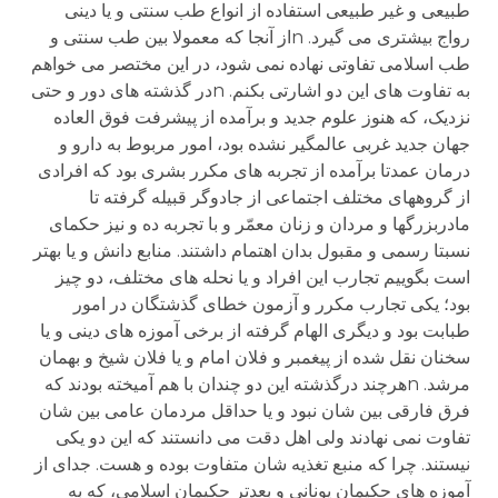
طبیعی و غیر طبیعی استفاده از انواع طب سنتی و یا دینی
رواج بیشتری می گیرد. nاز آنجا که معمولا بین طب سنتی و
طب اسلامی تفاوتی نهاده نمی شود، در این مختصر می خواهم
به تفاوت های این دو اشارتی بکنم. nدر گذشته های دور و حتی
نزدیک، که هنوز علوم جدید و برآمده از پیشرفت فوق العاده
جهان جدید غربی عالمگیر نشده بود، امور مربوط به دارو و
درمان عمدتا برآمده از تجربه های مکرر بشری بود که افرادی
از گروههای مختلف اجتماعی از جادوگر قبیله گرفته تا
مادربزرگها و مردان و زنان معمّر و با تجربه ده و نیز حکمای
نسبتا رسمی و مقبول بدان اهتمام داشتند. منابع دانش و یا بهتر
است بگوییم تجارب این افراد و یا نحله های مختلف، دو چیز
بود؛ یکی تجارب مکرر و آزمون خطای گذشتگان در امور
طبابت بود و دیگری الهام گرفته از برخی آموزه های دینی و یا
سخنان نقل شده از پیغمبر و فلان امام و یا فلان شیخ و بهمان
مرشد. nهرچند درگذشته این دو چندان با هم آمیخته بودند که
فرق فارقی بین شان نبود و یا حداقل مردمان عامی بین شان
تفاوت نمی نهادند ولی اهل دقت می دانستند که این دو یکی
نیستند. چرا که منبع تغذیه شان متفاوت بوده و هست. جدای از
آموزه های حکیمان یونانی و بعدتر حکیمان اسلامی، که به