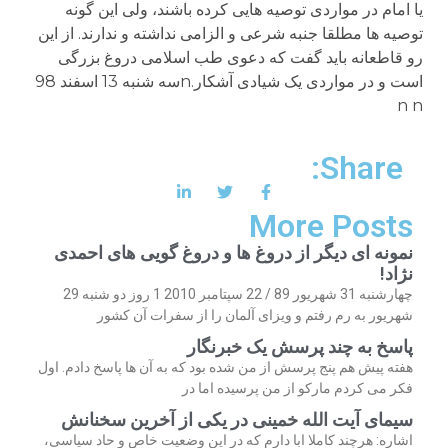
یا امام در مواردی توصیه هایی کرده باشند، ولی این گونه
توصیه ها مطلقا جنبه شرعی و الزامی نداشته و ندارند. از این
رو قاطعانه باید گفت که دعوی طب اسلامی دروغ بزرگی
است و در مواردی یک شیادی آشکار.nسه شنبه 13 اسفند 98
n n
Share:
More Posts
نمونه ای دیگر از دروغ ها و دروغ گویی های احمدی
نژاد!
چهارشنبه 31 شهریور 89 / 22 سپتامبر 2010 1 روز دو شنبه 29
شهریور به رم رفتم و ویزای آلمان را از سفرات آن کشور
پاسخ به چند پرسش یک خبرنگار
هفته پیش هم پنج پرسش از من شده بود که به آن ها پاسخ دادم. اول
فکر می کردم مارکو از من پرسیده اما در
سیمای آیت الله خمینی در یکی از آخرین سخنانش
اشاره: هرچند کاملا ابا دارم که در این وضعیت خاص و حاد سیاسی،