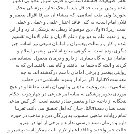
بخش طبیعیات فلسفه اسلامی و قدیم، امروز غالبا بی اعتبار
شده و بدین ترتیب حداقل باید با محک تجارب پزشکی محک
بخورند؛ ولی طب اسلامی، که منشاء آن صرفا اقوال پیغمبر و
فلان امام است، به کلی فاقد اعتبار علمی و عملی و عقلی
است. زیرا: nاولا، دین موضوعا ربطی به پزشکی ندارد و از این
رو از قدیم علم به دو نوع «علم الادیان و علم الابدان» تقسیم
شده و کار و رسالت پیغمبران و امامان شیعی نیز اساسا چیز
دیگری بوده است. به گواهی منابع اسلامی، پیغمبر اسلام و
امامان نیز به گاه بیماری از دارو و درمان معمول استفاده می
کردند و البته گاه شفا می یافتند و گاه نمی یافتند. این که به
روایتی پیغمبر و برخی امامان با سم درگذشته اند، به چه
معناست؟nثانیا، اگر مراد از پسوند «اسلامی» در «طب
اسلامی»، مشروعیت مذهبی و الهی آن باشد، مطلقا و در هیچ
موردی تجویز پزشکی به مثابه امر شرعی در چهارچوب احکام
پنجگانه از ناحیه خدا و پیغمبر صادر نشده است. اگر کس مدعی
است نشان دهد.nثالثا، چنان که اهل تحقیق می دانند، تقریبا
تمام روایات مذهبی منسوب به بزرگان دین و مذهب در حوزه
دارو و درمان، سند درستی ندارند و برخی از آنها در بهترین
حالت خبر واحدند و فاقد اعتبار لازم. البته ممکن است پیغمبر و