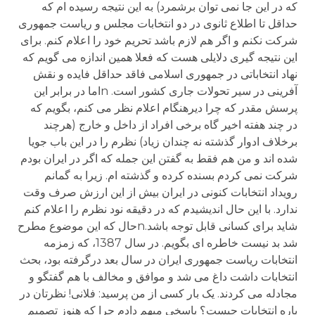
که در این جا نمی توان برشمرد) به این نتیجه رسیده ام که
حداقل تا اطلاع ثانوی در دو انتخابات مجلس و ریاست جمهوری
شرکت نکنم و اگر هم لازم باشد تحریم خود را اعلام کنم. برای
این نتیجه گیری دلایلی هست که فعلا همین اندازه می گویم که
نهاد انتخاباتی در جمهوری اسلامی فاقد حداقل فایده و نقش
آفرینی در سیر تحولات جاری کشور است. nاما در برابر این
پرسش مقدر که چرا دیرهنگام اعلام نظر می کنم، بگویم که
در چند هفته اخیر گاه برخی افراد از داخل و خارج (هرچند
برخلاف ادوار گذشته نه چندان زیاد) نظرم را در این باب جویا
شده اند و من هم فقط به گفتن این جمله که اگر در ایران بودم
شرکت نمی کردم بسنده کرده و گذشته ام. زیرا به گمانم
رویداد انتخابات کنونی در ایران بیش از این ارزش صرف وقت
ندارد. با این حال اندیشیدم که در دقیقه نود نظرم را اعلام کنم
شاید برای کسانی قابل توجه باشد.nحال که این موضوع مطرح
شد بد نیست خاطره ای بگویم. در سال 1387، که زمزمه
انتخابات ریاست جمهوری ایران در سال بعد درگرفته بود، بحث
انتخابات داشت داغ می شد و موافق و مخالف با هم گفتگو و
مجادله می کردند. یک بار کسی از من پرسید: فلانی! نظرتان در
باره انتخابات چیست؟ پاسخی مبهم دادم چرا که هنوز تصمیم