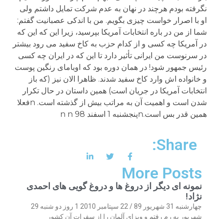
نگرفته بودم هرچند در نهان به عدم شرکت تمایل داشتم ولی
او با اصرار خواست چیزی بگویم. من با اندکی عصبانیت گفتم:
شما از من در باره انتخابات آمریکا بپرسید، زیرا این که این که
در آمریکا چه کسی و از کدام حزب به کاخ سفید می رود بیشتر
در سرنوست من ایرانی تأثیر دارد تا این که در ایران چه کسی
رئیس جمهور شود! در همان دوره بود که اوبامای رنگین پوست
و خانواده اش وارد کاخ سفید شدند. ظاهرا الان نیز (که باز
انتخابات آمریکا در جریان است) همین داستان در حال تکرار
شدن است و اهمیت آن به مراتب بیش از گذشته است. nفعلا
همین قدر بس است.nپنجشنبه 1 اسفند 98 n n
Share:
More Posts
نمونه ای دیگر از دروغ ها و دروغ گویی های احمدی
نژاد!
چهارشنبه 31 شهریور 89 / 22 سپتامبر 2010 1 روز دو شنبه 29
شهریور به رم رفتم و ویزای آلمان را از سفرات آن کشور