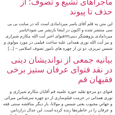
ماجراهای تشیع و تصوف؛ از
حذف تا پیوند
این متن به قلم آقای یاسر میردامادی است که در سایت بی بی
سی منتشر شده و اکنون در اینجا بازنشر می شودnیاسر
میردامادی پژوهشگر دینیnnفتوای اخیر آیت الله مکارم شیرازی
و نیز آیت الله نوری همدانی علیه ساخت فیلمی در مورد مولوی و
شمس تبریزی، دو تن از چهره های نامور تصوف اسلامی – […]
بیانیه جمعی از نواندیشان دینی
در نقد فتوای عرفان ستیز برخی
فقیهان قم
فتوای دو مرجع تقلید حوزه علمیه قم آقایان مکارم شیرازی و
نوری همدانی در حرمت فیلم‌سازی از دو چهره سرشناس میراثی
و جهانیِ محبوب یعنی شمس و مولانا، بار دیگر مناقشه سنتی فقه
و عرفان را در خاطره‌ها زنده کرده است. این جدال درازدامن