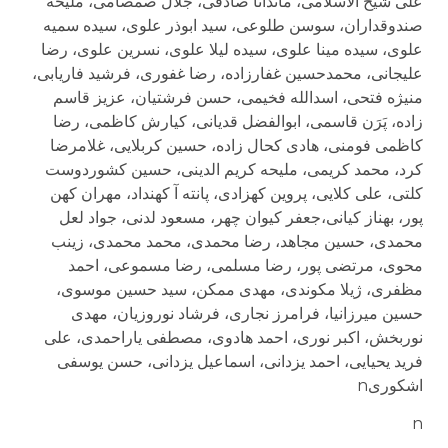
علی شیخ الاسلامی، ماندانا صادقی، جلال صمصامی، ملیحه
صندوقداران، سوسن طلوعی، سید ابوذر علوی، سیده سمیه
علوی، سیده مینا علوی، سیده لیلا علوی، نسرین علوی، رضا
علیجانی، محمدحسین غفارزاده، رضا غفوری، فرشید فاریابی،
منیژه فتحی، اسدالله فخیمی، حسن فرشتیان، عزیز قاسم
زاده، پَرَن قاسمی، ابوالفضل قدیانی، کیارش کاظمی، رضا
کاظمی فومنی، هادی کحال زاده، حسین کربلایی، غلامرضا
کرد، محمد کریمی، ملیحه کریم الدینی، حسین کشوردوست
کلتی، علی کلایی، پروین کهزادی، پانته آ کهنداد، مهران کهن
پور، بهناز کیانی،جعفر کیوان چهر، مسعود لدنی، جواد لعل
محمدی، حسین مجاهد، رضا محمدی، محمد محمدی، زینب
محوی، مرتضی پور، رضا مسلمی، رضا مسموعی، احمد
مظفری، ژیلا مکوندی، مهدی ممکن، سید حسین موسوی،
حسین میرزانیا، فرامرز نجاری، فرشاد نوروزیان، مهدی
نوربخش، اکبر نوری، احمد هادوی، مصطفی یاراحمدی، علی
فرید یحیایی، احمد یزدانی، اسماعیل یزدانی، حسن یوسفی
اشکوریn
n