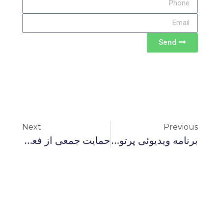
Send
Next
Previous
برنامه ویدیوئى پرتو نور تحت عنوان: انقلاب و اقتدارگرايى ۲
حمایت جمعی از فعالان ملی – مذهبی از تظلم خواهی اسماعیل بخشی