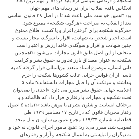
شکنجه و «زندانی سیاسی آزاد باید گردد» از مهم ترین ابعاد
انعکاس یافته انقلاب ایران در رسانه های مهم جهان
بود.nهمین خواست ملی باعث شد تا در اصل ۳۸ قانون اساسی
بعد از انقلاب به صراحت «هرگونه شکنجه» ممنوع شود:
«هرگونه شکنجه برای گرفتن اقرار و یا کسب اطلاع ممنوع
است. اجبار شخص به شهادت، اقرار یا سوگند، مجاز نیست و
چنین شهادت و اقرار و سوگندی فاقد ارزش و اعتبار است.
متخلف از این اصل طبق قانون مجازات می‌شود.»nهمچنین
شکنجه به‌ عنوان مصداق بارز تجاوز به حقوق بشر و کرامت
ذاتی انسان، موضوع اسناد متعدد بین‌المللی قرار گرفته که به
تاسی از آن قوانین جزایی غالب کشورها شکنجه را جرم
پنداشته و مرتکب آن را قابل مجازات دانسته‌اند.nماده ۵
اعلامیه‌ جهانی حقوق بشر مقرر می دارد: «احدی را نمی‌توان
تحت شکنجه یا مجازات یا رفتاری قرار داد که ظالمانه و یا
برخلاف انسانیت و شئون بشری یا موهن باشد.»nماده ۵ اصول
رفتار مجریان قانون که در تاریخ ۱۷ دسامبر ۱۹۷۹ طی
قطعنامه‌ شماره‌ ۱۶۹/۳۴ مجمع عمومی سازمان ملل متحد
تصویب شد، مقرر می‌دارد: «هیچ مامور اجرای قانون، نه خود و
نه دیگران را نبایستی به اعمال شکنجه و آزار و رفتارهای