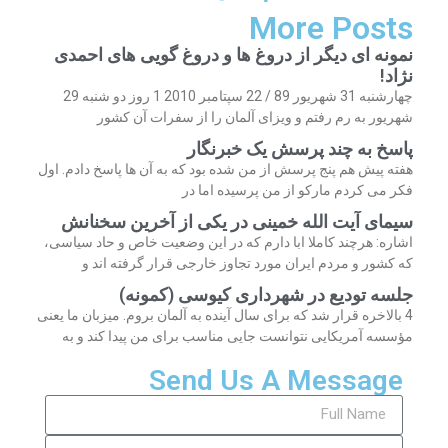
More Posts
نمونه ای دیگر از دروغ ها و دروغ گویی های احمدی
نژاد!
چهارشنبه 31 شهریور 89 / 22 سپتامبر 2010 1 روز دو شنبه 29
شهریور به رم رفتم و ویزای آلمان را از سفرات آن کشور
پاسخ به چند پرسش یک خبرنگار
هفته پیش هم پنج پرسش از من شده بود که به آن ها پاسخ دادم. اول
فکر می کردم مارکو از من پرسیده اما در
سیمای آیت الله خمینی در یکی از آخرین سخنانش
اشاره: هرچند کاملا ابا دارم که در این وضعیت خاص و حاد سیاسی،
که کشور و مردم ایران مورد تجاوز خارجی قرار گرفته اند و
جلسه تودیع در شهرداری کیوسی (کمونه)
4 بالاخره قرار شد که برای سال آینده به آلمان بروم. میزبان ما یعنی
مؤسسه آمریکایی نتوانست جایی مناسب برای من پیدا کند و به
Send Us A Message