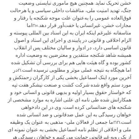
خشن تحریک نماید. همچنین هیچ ماموری نبایستی وضعیت
جنگ، تهدید امنیت ملی، مناقشات داخلی سیاسی و یا هرحالت
فوق‌العاده عمومی را به‌عنوان علت موجه شکنجه یا رفتار و
مجازات خشن، غیرانسانی یا خفت‌آور قرار دهد.»nاما
متاسفا‌نه علیرغم اینکه ایران به این اسناد بین المللی پیوسته و
الزام اخلاقی و قانونی در پایبندی و اجرای این اسناد و اصول
قانون اساسی دارد، در ادوار و سالیان مختلف پس از انقلاب
همیشه شاهد شکنجه منتقدین و معترضین به وضعیت اداره
کشور بوده و گاه هیئت هایی هم برای بررسی آن تشکیل شده
اما هیچگاه به نتیجه عملی موثر و مطلوبی نرسیده است.nدر
آخرین مورد اینک اسماعیل بخشی یکی از کارگران زحمتکش و
مورد ستم واقع شده شرکت کشت و صنعت نیشکر هفت تپه
که خواستار حقوق بسیار اولیه و بدیهی قانونی و انسانی خود و
همکارانش شده طی نامه ای علنی اشاره به موارد مشخصی از
شکنجه های ضدانسانی کرده است. وی در این دادخواهی
خواهان رسیدگی به این عمل ضدقانونی و ضد انسانی شده
است.nnما جمعی از فعالان ملی- مذهبی به عنوان یک وظیفه
ملی و اخلاقی از تظلم نامه اسماعیل بخشی به عنوان نمونه ای
از یک رویه غیرقانونی حمایت می کنیم و خواهان رسیدگی هر