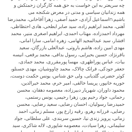
چه سریعتر به این خواست به حق همه کارگران زحمتکش و
همه زندانیان سیاسی و مدنی در معرض شکنجه می
باشیم.nاسماعیل آزادی، حمید آصفی، زهرا آقاخانی، محمدرضا
آهنی، محمد ابراهیم زاده، سید صابر ابطحی، هادی احتظاظی،
مهرداد احمدزاده، مهتاب احمدی، ابراهیم اصغری منیر، محمد
افشار، سید عبدالمجید الهامی، زهره امامی، سارا امانی،
مهدی امین زاده، هاشم باروتی، عبدالعلی بازرگان، سعید
باقرنژاد، حسین بحیرایی، رسول بداقی، محمد برقعی، انیسه
بیات، عباس پوراظهری، مهسا پورمقرری، محمد جمادی،
جعفر جودکی، فرانک چالاک، محمد چاووشیان، مهدی حسنلو،
کوثر حضرتی گلدیانی، ولی حق شناس، یونس حکمت دوست،
حوریه خانپور، پریسا خالقی، امیر خرم، محمد خیرالدین،
محمود داوران، شهریار دبیرزاده، معصومه دهقان، محسن
رحمانی، جواد رحیم پور، زهرا رحیمی، یونس رستمی،
حمیدرضا رسولیان، احسان رضایی، سعید رضایی، محسن
رضایی، فرزانه رهرو، رقیه زارع پور، مسلم زمانی، احمد
زمانی، پرویز زندی نیا، حسین سربندی، علی سلطانی، جواد
سلیمانی، زهرا سیادت، معصومه شاپوری، لاله شاکری، سید