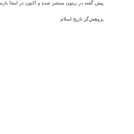
پیش گفته در زیتون منتشر شده و اکنون در اینجا بازنشر می شوند.nnآقای اشکوری، با درودش
پژوهش‌گر تاریخ اسلام