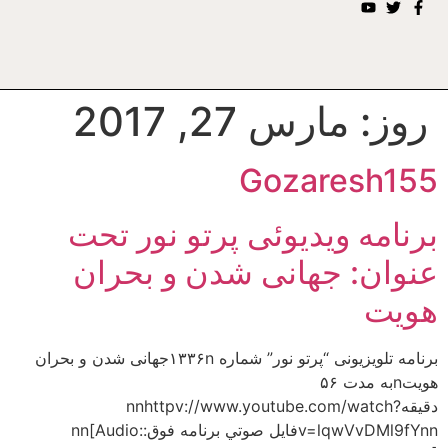
روز:
مارس 27, 2017
Gozaresh155
برنامه ویدیوئى پرتو نور تحت
عنوان: جهانى شدن و بحران
هويت
برنامه تلويزيونى “پرتو نور” شماره ۱۳۳۶nجهانى شدن و بحران
هويتnبه مدت ۵۶
دقيقهnnhttpv://www.youtube.com/watch?
v=lqwVvDMl9fYnnفايل صوتي برنامه فوق:nn[Audio: