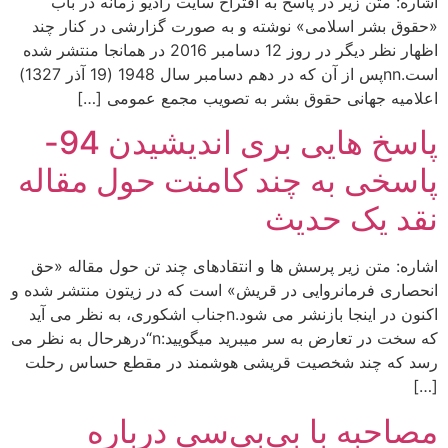
اشاره: متن زیر در پاسخ به اقتراح سایت رادیو زمانه در باب
«حقوق بشر اسلامی» نوشته و به صورت گزارشی در کنار چند
اظهار نظر دیگر در روز 12 دسامبر 2016 در همانجا منتشر شده
است.nnپس از آن که در دهم دسامبر سال 1948 (19 آذر 1327)
اعلامیه جهانی حقوق بشر به تصویب مجمع عمومی […]
پاسخ هایی بری اندیشیدن 94-
پاسخی به چند کامنت حول مقاله
نقد یک حدیث
اشاره: متن زیر پرسش ها و انتقادهای چند تن حول مقاله «حق
انحصاری فرمانروایی در قریش» است که در زیتون منتشر شده و
اکنون در اینجا بازنشر می شود.nجناب اشکوری، به نظر می آید
که سخت در تعارض به سر میبرید میگویید:n“درهرحال به نظر می
رسد که چند شخصیت قریشی هوشمند در مقطع حساس رحلت
[…]
مصاحبه با بى‌بى‌سى درباره