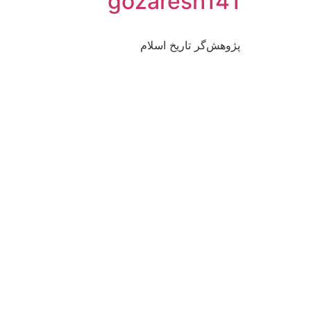
gozaresh141
پژوهش‌گر تاریخ اسلام