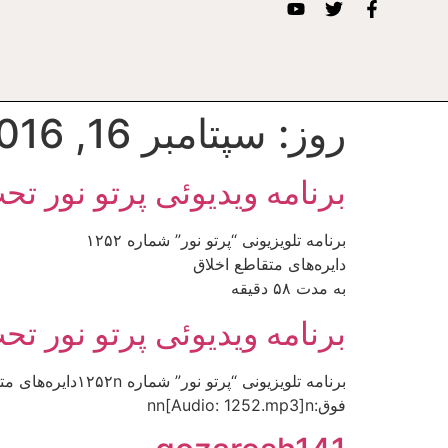
روز:
سپتامبر 16, 2016
برنامه ویدیوئى پرتو نور تح
برنامه تلويزيونى “پرتو نور” شماره ۱۲۵۲
دايره‌هاى متقاطع اخلاق
به مدت ۵۸ دقيقه
برنامه ویدیوئى پرتو نور تح
فوق:nn[Audio: 1252.mp3]n