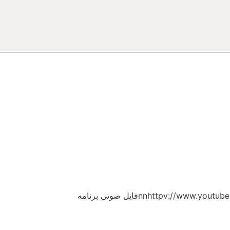
برنامه تلويزيونى “پرتو نور” شماره ۱۲۵۲nدايره‌هاى متقاطع اخلاقnبه مدت ۵۸ دقيقهnnhttpv://www.youtube.com/watch?v=eUM1H9KCS6gnnفايل صوتي برنامه