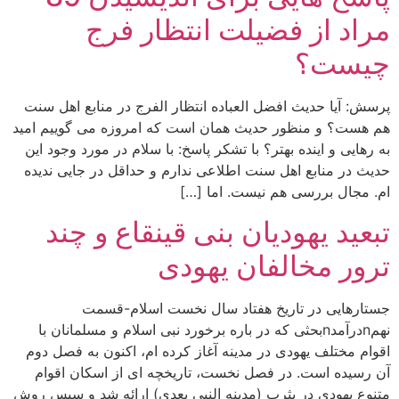
مراد از فضیلت انتظار فرج
چیست؟
پرسش: آیا حدیث افضل العباده انتظار الفرج در منابع اهل سنت
هم هست؟ و منظور حدیث همان است که امروزه می گوییم امید
به رهایی و اینده بهتر؟ با تشکر پاسخ: با سلام در مورد وجود این
حدیث در منابع اهل سنت اطلاعی ندارم و حداقل در جایی ندیده
ام. مجال بررسی هم نیست. اما […]
تبعید یهودیان بنی قینقاع و چند
ترور مخالفان یهودی
جستارهایی در تاریخ هفتاد سال نخست اسلام-قسمت
نهمnدرآمدnبحثی که در باره برخورد نبی اسلام و مسلمانان با
اقوام مختلف یهودی در مدینه آغاز کرده ام، اکنون به فصل دوم
آن رسیده است. در فصل نخست، تاریخچه ای از اسکان اقوام
متنوع یهودی در یثرب (مدینه النبی بعدی) ارائه شد و سپس روش