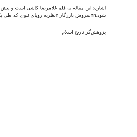
اشاره: این مقاله به قلم غلامرضا کاشی است و پیش
شود.nnسروش بازرگانnنظریه رویای نبوی که طی یکی دو سال اخیر توسط دکتر عبدالکریم سروش ارائه شده است، در همان نظریه نخستین قبض […]
پژوهش‌گر تاریخ اسلام