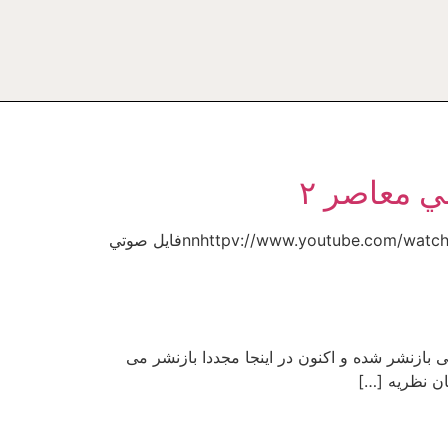
ي معاصر ۲
برنامه تلويزيونى “پرتو نور” شماره ۱۲۴۳nنگاهي به جنبشهاي اسلامي معاصر ۲nبه مدت ۵۸ دقيقهnnhttpv://www.youtube.com/watch?v=OwkbgmYcayQnnفايل صوتي
ازنشر شده و اکنون در اینجا مجددا بازنشر می
ن نظریه […]