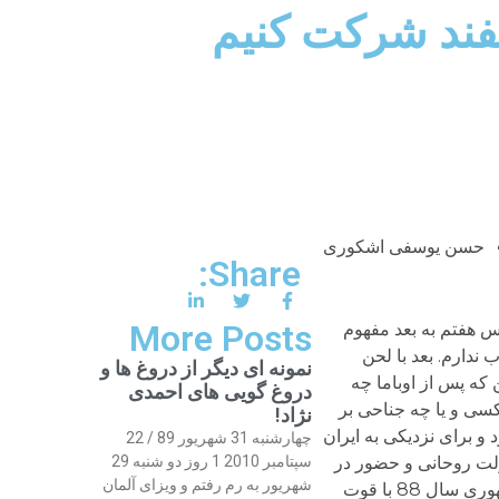
سفند شرکت کنیم
حسن یوسفی اشکوری
Share:
More Posts
س هفتم به بعد مفهوم
 ندارم. بعد با لحن
نمونه ای دیگر از دروغ ها و
که پس از اوباما چه
دروغ گویی های احمدی
کسی و یا چه جناحی بر
نژاد!
و برای نزدیکی به ایران
چهارشنبه 31 شهریور 89 / 22
ولت روحانی و حضور در
سپتامبر 2010 1 روز دو شنبه 29
شهریور به رم رفتم و ویزای آلمان
انتخابات باشد. با این همه، در این سالها گاه اعتقادی به رأی دادن نداشتم و رأی نداده ام و گاه نیز مانند انتخابات ریاست جمهوری سال 88 با قوت