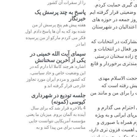
را از سفرات آن کشور
پاسخ به چند پرسش یک
 وضعیتی قرار گرفته ایم
خبرنگار
روز جمعه در حوزه های
هفته پیش هم پنج پرسش از من
اعتدالیان در شهرستان
شده بود که به آن ها پاسخ دادم. اول
فکر می کردم مارکو از من پرسیده
 مشارکت در انتخابات که
اما در
ر فعال در انتخابات و
سیمای آیت الله خمینی در
اج زاده سخنان درستی
یکی از آخرین سخنانش
ندتری برخوردار و قانع
اشاره: هرچند کاملا ابا دارم که در
این وضعیت خاص و حاد سیاسی،
حجت الاسلام مهدی
که کشور و مردم ایران مورد تجاوز
 پیش رفته است که
خارجی قرار گرفته اند و
ا برای من و مانند من
جلسه تودیع در شهرداری
کیوسی (کمونه)
حترام می گذارم و
4 بالاخره قرار شد که برای سال
 استبداد دیرپای ایرانی و به ویژه
آینده به آلمان بروم. میزبان ما یعنی
مؤسسه آمریکایی نتوانست جایی
م همراه با صبوری و
مناسب برای من پیدا کند و به
ی اهمیت فزون تری دارد،
 کوچک در جهت نهادینه