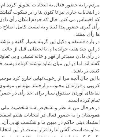
مردم را به حضور فعال به انتخابات تشویق کرده ام و در انتخابات ریاست حمهوری 94 نیز 
در انتخابات جاری نیز تا کنون بنا را بر سکوت گذاش
که احساس می کنم، حال که خودم امکان رأی دادن ند
رأی گیری حضور پیدا کنند و به لیست کامل اصلاح طل
ها رأی بدهند.
در باره فلسفه و دلایل این گزینه بسیار گفته و نوش
در این چند هفته خوانده ام، تا لحظاتی قبل از حالت
در رأی دادن مفیدتر از قهر و خانه نشینی و بی تفا
گفته اند. اما در این میان شاید نوشته کوتاه دوست
کننده تر باشد.
با این حال آنچه مرا ار رخوت نهایی خارج کرد 
کروبی و فرزندان محبوب و ارجمند مهندس موسوی و خ
تقاضای آوردن صندوق سیار برای اخذ رأی در حصرگا
تمام کرده است.
در هرحال من به نظر و تشخیص سه شخصیت ملی و خ
استبداد دینی حاکم در میهن ما و شکست نهایی آن، 
مداومت است. گفتن ندارد قرار نیست در این انتخابا
یکی کمک به دولت در جهت تحقق وعدهایش به ویژه ا