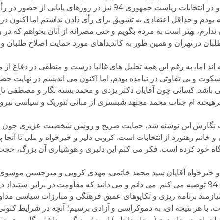
در روزهای پایانی از حضور در رأی گیری حمایت کردم.
ته بودم و حداقل اعتقادی به تشویق برای رأی دادن نداشتم اما اکنون در
ارم، بهتر است به مردم بگویم و حتی مصرانه از آنان بخواهم که در 
بان در تهران و همین طور به کاندیداهای مورد حمایت اصلاح طلبان و 
ته اند اما، به رغم این همه تحلیل های غالبا درست و منطقی در دفاع از
 سکوت و بی تفاوتی در نیامده بودم، اما اکنون می اندیشم در نهایت حضو
وتی باشد. کسانی چون آقایان دکتر یزدی و محمد بسته نگار و مصطفی ت
 فرهیخته ام جناب محمد مجتهد شبستری از مبانی تئوریک و سیاسی نیروم
موجب نگارش این نوشته شد، حمایت صریح و روشن شخصیت عزیزی چون 
انم رهنورد از انتخابات است. کروبی دلیر و خیرخواه و ملی تا آنجا
ه خود کرده است. فکر می کنم این دلیری و هوشیاری آن بزرگ، حجت ر
یرخواه آقایان سید محمد خاتمی، مهدی کروبی و میرحسین موسوی ا
هموطنان را به حضور فعال در انتخابات هفتم اسفند 94 توصیه می کنم. می دانم و می دانید که مقاومت در برابر
نیازمند برنامه ریزی و تکاپوهای عمیق فرهنگی و مبارزات سیاسی مداو
ت، با هر نتیجه ای، به دموکراسی و آزادی برسیم؛ آنچه در شرایط کنون
جرای «برجام دو» (برجام داخلی) است؛ و دیگر، برداشتن گامی هرچند