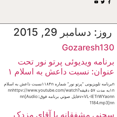
روز:
دسامبر 29, 2015
Gozaresh130
برنامه ويديوئى پرتو نور تحت
عنوان: نسبت داعش به اسلام ۱
nبرنامه تلويزيونى “پرتو نور” شماره ۱۱۸۴nنسبت داعش به اسلام
۱nبه مدت ۵۷ دقيقهnnhttpv://www.youtube.com/watch?
v=VL-lETrWYaonnفايل صوتي برنامه فوق:nn[Audio:
1184.mp3]nn
سحنی مشفقانه با آقای مزدک