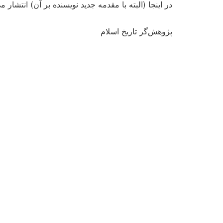
در اینجا (البته با مقدمه جدید نویسنده بر آن) انتشار می یابد.n nسرآغاز: به‌درخواست دوستان گرامی در مجلّه‌ی وزین ایران فردا که قرار
پژوهش‌گر تاریخ اسلام