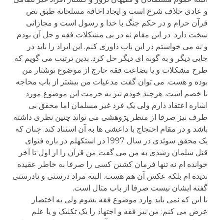
و عادی خلاف شرع است و ایجاد اخافه مسلحانه طبق نص
قرآن حرام و در حکم جنگ با خدا و رسول است و مجازاتی
سخت دارد. در این مقام نه در پی مشکلات فقه و حل آن بودم
و نه می خواستم در این باب داوری کنم. این ایراد را باید در
جایی دیگر و به گونه ای دیگر حل کرد. بدین ترتیب می گویم که
طرح مشکلات و یا بضاعت فقه خارج از موضوع نوشتار من
بوده و هست. می توان گفت مدعیات من بیشتر از باب محاجه
با خصم است. هرچند خودم نیز به حرمت این موضوع مورد
اشاره اعتقاد دارم ولی یک فرد غیر مسلمان اما محقق بی
طرف نیز صرفا از منظر پژوهشی می تواند چنین نظری داشته
باشد و در مقام احتجاج با داعشی ها به آن استناد کند. چنان که
یک محقق سوئدی در سال 1997 در استکهلم در باره فتوای
قتل سلمان رشدی به من می گفت من قرآن را از اول تا آخر
خوانده ام نه تنها فرمان کشتن کسی را صرفا به خاطر عقیده
ندیده ام بلکه عکس آن هم هست. البته مراد درستی و نادرستی
گفته ایشان نیست صرفا از باب مثال است.
با این که نمی باید وارد موضوع فقه بشوم ولی به اختصار
عرض می کنم: من نیز فقه و اجتهاد را یک تکنیک و یا علم