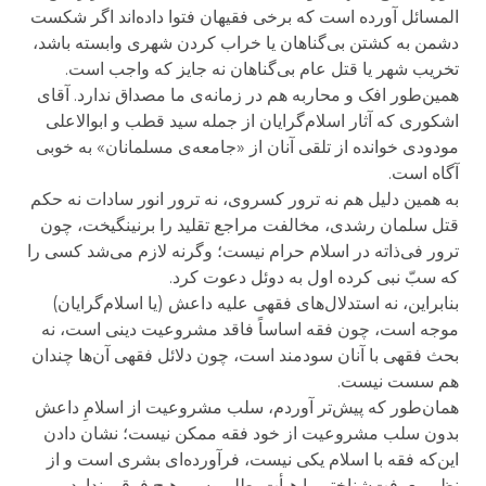
المسائل آورده است که برخی فقیهان فتوا داده‌اند اگر شکست
دشمن به کشتن بی‌گناهان یا خراب کردن شهری وابسته باشد،
تخریب شهر یا قتل عام بی‌گناهان نه جایز که واجب است.
همین‌طور افک و محاربه هم در زمانه‌ی ما مصداق ندارد. آقای
اشکوری که آثار اسلام‌گرایان از جمله سید قطب و ابوالاعلی
مودودی خوانده از تلقی آنان از «جامعه‌ی مسلمانان» به خوبی
آگاه است.
به همین دلیل هم نه ترور کسروی، نه ترور انور سادات نه حکم
قتل سلمان رشدی، مخالفت مراجع تقلید را برنینگیخت، چون
ترور فی‌ذاته در اسلام حرام نیست؛ وگرنه لازم می‌شد کسی را
که سبّ نبی کرده اول به دوئل دعوت کرد.
بنابراین، نه استدلال‌های فقهی علیه داعش (یا اسلام‌گرایان)
موجه است، چون فقه اساساً فاقد مشروعیت دینی است، نه
بحث فقهی با آنان سودمند است، چون دلائل فقهی آن‌ها چندان
هم سست نیست.
همان‌طور که پیش‌تر آوردم، سلب مشروعیت از اسلامِ داعش
بدون سلب مشروعیت از خود فقه ممکن نیست؛ نشان دادن
این‌که فقه با اسلام یکی نیست، فرآورده‌ای بشری است و از
نظر معرفت‌شناختی با هیأت بطلمیوسی هیچ فرقی ندارد.