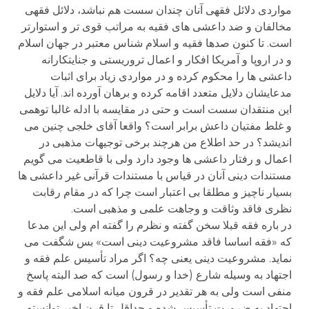
مواردی دلائل فقهی آنان چندان سست هم نباشد، دلائل فقهی
مخالفان و ضد داعشی های فقیه به مراتب قوی تر و استوارتر
است. تا کنون صدها فقیه و اسلام شناس معتبر در جهان اسلام
و در اروپا و آمریکا افکار و اعمال تروریستی و جنایتکارانه
داعشی ها را محکوم کرده و در مواردی زیاد برای اثبات
مدعایشان دلایل متعدد اقامه کرده و برهان آورده اند. آیا دلایل
این منتقدان سست است و حتی در مقایسه با ادله غالبا توهمی
و غلط مفتیان داعش برابر است؟ واقعا آقای خلجی چنین می
اندیشد؟ در حد اطلاع من هرچند برخی توجیهات مذهبی در
اعمال و رفتار داعشی ها وجود دارد ولی با قاطعیت می گویم
مستندات دینی آنان در قیاس با مستندات قرآنی غیر داعشی ها
بسیار ناچیز و مطلقا بی اعتبار است چرا که در مقام رقابت
نظری فاقد وثاقت و وجاهت علمی و مذهبی است.
در باره فقه قبلا سخن گفته و نظرم را گفته ام ولی این مدعا
که «فقه اساسا فاقد مشروعیت دینی است» بس شگفت می
نماید. مشروعیت دینی یعنی چه؟ اگر مراد تأسیس علم فقه و
اجتهاد به وسیله شارع (خدا و رسول) است که صد البته پاسخ
منفی است ولی به هر تقدیر در قرون میانه اسلامی علم فقه و
اجتهاد به ضرورت تأسیس شده و حداقل تا قرن اخیر توانسته