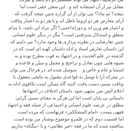
مقابل نیز از آن استفاده کند و . .این سخن حقی است اما
نتیجه؟ ثم ماذا؟ می توان از آن گزاره چنین نتیجه گرفت که
آرای معارض هر دو لزوما باطل اند و یا هر دو به اعتبار وثاقت
و اعتبار هم وزن اند و دورانداختنی؟ اگر مراد این باشد، با مدام
منطق و استدلال پذیرفتنی است؟ مگر در دیگر علوم انسانی
چنین تعارضاتی در نظریه پردازی ها وجود ندارد؟ می دانیم که
این داستان تعارض اسناد و ادله داستان کهنه ای است که در
گذشته در علم الحدیث و در اجتهاد به قوت مطرح بوده و به
شیوه هایی چون تعادل و تراجیح و مجمل و مبیّن و قاعده و
استثنا و عام و خاص و . . .متوسل شده اند. در هرحال می توان
در معرکه آرا با توسل به قواعدی مقبول به نتایجی معقول با
وثاقت نسبی دست یافت. البته گاه ممکن است تکافوی ادله به
اعلام آتش بس منتهی شود. داستان اختلاف در اجتهادها
داستانی بی پایان است اما این هرگز به معنای نسبی گرایی
مطلق در عرصه علوم انسانی و اجتماعی از جمله فقه و اجتهاد
فقهی نیست. «امام المشککین» قرنهاست که مرده است.
اما قسمت دوم که در قلمرو موضوع نوشتار من بوده است.
مناقشه شده که ما در فقه «غیر نظامی» و یا «بیگناه» نداریم.