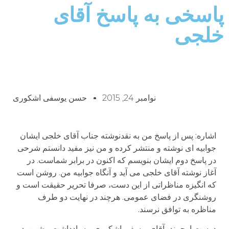
پاسخی به پاسخ آقای
خلجی
نوامبر 24, 2015
حسن یوسفی اشکوری
اشاره: پس از پاسخ من به نقدنوشته جناب آقای خلجی ایشان
جوابیه ای نوشته و منتشر کرده و من نیز مفید دانستم شرحی
در پاسخ دوم ایشان بنویسم که اکنون در برابر شماست. در
آغاز نوشته آقای خلجی می آید و آنگاه جوابیه من. روشن است
که انگیزه مناظراتی از این دست، صرفا تحریر حقیقت است و
روشنگری در فضای عمومی. هرچند در نهایت دو طرف
مناظره به توافق نرسند.
دوست ارجمند، آقای یوسفی اشکوری، به یادداشتِ پیشین، در