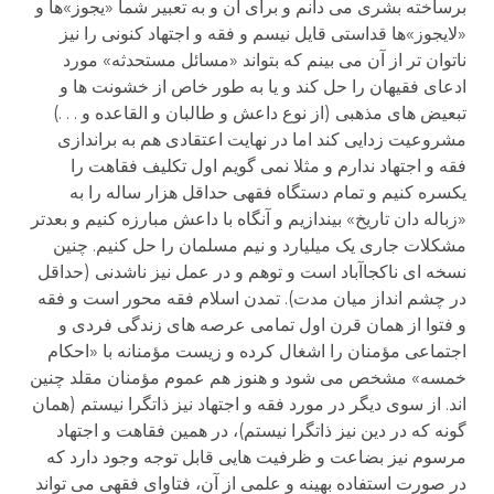
برساخته بشری می دانم و برای آن و به تعبیر شما «یجوز»ها و
«لایجوز»ها قداستی قایل نیسم و فقه و اجتهاد کنونی را نیز
ناتوان تر از آن می بینم که بتواند «مسائل مستحدثه» مورد
ادعای فقیهان را حل کند و یا به طور خاص از خشونت ها و
تبعیض های مذهبی (از نوع داعش و طالبان و القاعده و . . .)
مشروعیت زدایی کند اما در نهایت اعتقادی هم به براندازی
فقه و اجتهاد ندارم و مثلا نمی گویم اول تکلیف فقاهت را
یکسره کنیم و تمام دستگاه فقهی حداقل هزار ساله را به
«زباله دان تاریخ» بیندازیم و آنگاه با داعش مبارزه کنیم و بعدتر
مشکلات جاری یک میلیارد و نیم مسلمان را حل کنیم. چنین
نسخه ای ناکجاآباد است و توهم و در عمل نیز ناشدنی (حداقل
در چشم انداز میان مدت). تمدن اسلام فقه محور است و فقه
و فتوا از همان قرن اول تمامی عرصه های زندگی فردی و
اجتماعی مؤمنان را اشغال کرده و زیست مؤمنانه با «احکام
خمسه» مشخص می شود و هنوز هم عموم مؤمنان مقلد چنین
اند. از سوی دیگر در مورد فقه و اجتهاد نیز ذاتگرا نیستم (همان
گونه که در دین نیز ذاتگرا نیستم)، در همین فقاهت و اجتهاد
مرسوم نیز بضاعت و ظرفیت هایی قابل توجه وجود دارد که
در صورت استفاده بهینه و علمی از آن، فتاوای فقهی می تواند