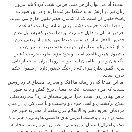
است؟ آیا می توان از هر متنی هر برداشتی کرد؟ بله امروز
زنان نیز در ارتش ها و جنگها شرکت دارند و در این صورت
پاسخ فقهی آن است که از شمول حکم فقهی خارج می شوند.
از قضا قاعده حرمت کشتن زنان نشانه آن است که عدم
تعرض به آنان به دلیل جنسیت نبوده است بلکه به دلیل عدم
حضور بالفعل شان در علمیات نظامی بوده و این یعنی عدم
جواز کشتن غیر نظامیان. حرمت عدم تعرض به پیران نیز
مشمول همین قاعده است و خود مؤید نظریه حرمت کشتن
بیگناهان و غیر نظامیان است و نه لزوما پیران به اعتبار ذاتی
پیری. گفتن ندارد پیری که در جنگ حضور دارد از شمول حکم
خارج است.
اما این مدعا که در زمانه ما افک و محاربه مصداق ندارد روشن
نیست که مراد چیست. افک به معنای درغ گفتن و یا به طور
خاص بهتان زدن است. چرا امروز مصداق ندارد؟ محاربه یعنی
سلاح برکشیدن و ایجاد خوف و وحشت و ناامنی کردن در میان
مردمان. تعریف شرایع الاسلام قرن هفتم از محاربه هنوز هم
مصداق دارد و وحشت آفرینی های داعشی ها به ویژه همراه با
فتک و اغتیال (اعمال تروریستی) مصداق اتم و روشن محاربه
است. از آنجا که منتقد محترم برای مدلل کردن دعوی خود