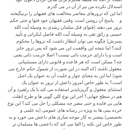
استدلال نکرده من نیز از آن در می گذرم.
اما این که ترورهای معاصر مخالفت های فقیهان را برنیگیخته
و . . .پاسخ آن روشن است. وقتی فقیهان خود فتوا و حتی حکم
ترور می دهند (فتوای قتل سلمان رشدی به وسیله آیت الله
خمینی و رائق تقی به وسیله آیت الله فاضل لنکرانی و تأیید
پسرش) چگونه می توان انتظار داشت که تروها را محکوم
کنند؟ اما نتیجه این واقعیت این می شود که پس ترور جایز
است و یا دارای حرمت ذاتی نیست؟ اصلا حرمت ذاتی یعنی
چه؟ ممکن است که هر قاعده و قانونی دارای مستثنیاتی
معقول باشند (که البته در این صورت از شمول حکم خارج می
شود) اما این به معنای جواز و حلیت آن به عنوان یک اصل
است؟ به طور خاص امروز داعش از ترور به عنوان یک
استثنای معقول و گریزناپذیر استفاده می کند یا یک راهبرد و آن
هم در سطح جهانی؟ آخر این نوع کلی گویی ها و طرح انقلت
هایی بی فایده و حتی مضر چه مشکلی را حل می کند؟ این نوع
خرده بینی ها به ویژه در رسانه های عمومی (نه علمی و
تخصصی) بیشتر به کار موجه سازی های داعش می خورد و به
طور خاص این نکته را القا می کند که داعشی ها مسلمان تر