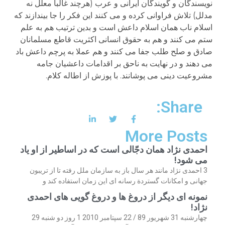
نویسندگان و گویندگان ایرانی و عرب (هرچند غالبا معلل نه
مدلل) تلاش فراوانی کرده و می کنند این فکر را جا بیندازند که
اسلام ناب همان اسلام داعش است و بدین ترتیب هم به علم
ستم می کنند و هم به حقوق انسانی اکثریت قاطع مسلمانان
صادق و صلح طلب جفا می کنند و هم عملا به پرچم داعش باد
می دهند و در نهایت به ناحق بر اقدامات داعشیان جامه
مشروعیت دینی می پوشانند. با پوزش از اطاله کلام.
Share:
More Posts
احمدی نژاد همان دجّالی است که در اساطیر از او یاد
می شود!
3 احمدی نژاد مانند هر سال باز به سازمان ملل رفته تا از تریبون
جهانی و امکانات گستردة رسانه ای این زمان استفاده کند و
نمونه ای دیگر از دروغ ها و دروغ گویی های احمدی
نژاد!
چهارشنبه 31 شهریور 89 / 22 سپتامبر 2010 1 روز دو شنبه 29