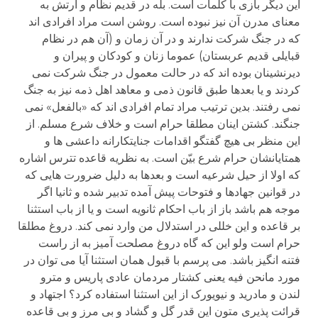
این دیگر بازی با کلمات است. بله در قدیم نظام و ارتش به
معنای مدرن آن نیز نبوده است. روشن است مراد افرادی اند
که در جنگ شرکت ندارند و در آن زمان و (آن هم در نظام
قبایلی قدیم عربستان) عموما زنان و کودکان و پیران و
دیرنشینان بوده اند که در حالت معمول در جنگ شرکت نمی
کردند و یا بعدها طبق قانون ذمی و معاهد اهل ذمه نیز به جنگ
نمی رفتند. بدین ترتیب مراد تمام افرادی اند که «بالفعل» نمی
جنگند. کشتن اینان مطلقا حرام است و خلاف شرع مسلم. از
این منظر بی هیچ گفتگو اقدامات جنایتکارانه داعشی ها و
همتایانشان حرام شرع بیّن است. به نظریه قاعده تترس اشاره
که اولا از حیل شرعیه است و بعدها به دلیل ضرورت هایی که
در قوانین جهادها و فتوحات پیش آمده تدبیر شده و ثانیا اگر
موجه هم باشد باز از باب احکام ثانویه است و یا از باب استثنا
بر قاعده و این خللی در استدلال من وارد نمی کند. دروغ مطلقا
حرام است ولو این که گاه دروغ مصلحت آمیز به از راست
فتنه انگیز باشد. می پرسم با قبول همان استثنا آیا می توان در
مورد مانحن فیه یعنی کشتار مردمان عادی پاریس و مترو
لندن و مادرید و نیویورک از این استثنا استفاده کرد؟ اجتهاد و
قرائت پذیری متون این قدر گل و گشاد و بی مرز و بی قاعده