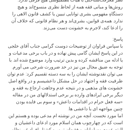
روش‌ها و مبانی فقه همه از لحاظ نظری منسوخ‌اند و هیچ
دستگاهِ مفهومی بشری توانایی تبیین یا کشف قانون الاهی را
ندارد. همه‌ی قوانین، بشری‌اند و هر نظام قانونی که خلاف آن
را ادعا کند، لاجرم به خشونت دست می‌زند.
پاسخ:
با سپاس فراوان از توضیحات دوست گرامی جناب آقای خلجی
در این پاسخ ایشان گامی پیش نهاده و در باب برخی مدعیات و
یا ادله من مناقشه کرده و بدین ترتیب وارد موضوع شده اند. با
توجه به ضیق مجال من نیز در حد ضرورت شرحی می آورم.
می توان نقدنوشته ایشان را به سه دسته تقسیم کرد: عدم توان
ظرفیت فقه و اجتهاد در حل مشکل داعشیسم و در واقع اصل
خشونت های مذهبی و در نتیجه عدم وجاهت ارجاع به فقه و
دیگر برخی ایرادهای وارده بر برخی استدلالهای من در مقاله
«سه فعل حرام در اقدامات داعش» و سوم بی فایده بودن
چنین مواجهه ای با داعشی ها.
اما مورد نخست. آنچه من در نوشته ام مدعی بوده و هستم این
است که در چهارچوب همان اسلام مورد ادعای داعشیان و
البته عموم مسلمانان و فقیهان ترور و کشتار افراد غیر نظامی