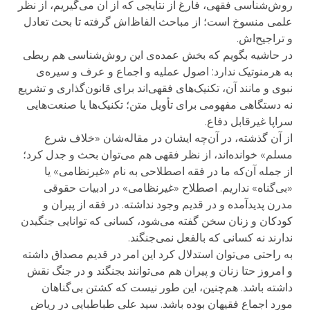
روش‌شناسی فقهی، فارغ از نتایجی که از آن می‌گیریم، از نظر
علمی منسوخ است؛ از مباحث الفاظ‌اش گرفته تا بحث تعادل
و تراجیح‌اش.
در حاشیه بگویم که بخش عمده‌ی این روش‌شناسی هم ربطی
به هرمنوتیک ندارد: اصول عملیه و اجماع و عرف و سیره‌ی
نبوی و مانند آن، تکنیک‌های فقهی‌اند برای قانون‌گذاری و تشریع
نه دستگاهی مفهومی برای تأویل متن؛ تکنیک‌ها یا صنعت‌هایی
سراپا غیرقابل دفاع.
از آن گذشته، در آن‌چه ایشان در مقاله‌شان «خلاف شرع
مسلم» خوانده‌اند، از نظر فقهی هم می‌توان بحث و جدل کرد؛
از جمله آن‌که ما در فقه اصطلاحی به نام «غیرنظامی» یا
«بی‌گناه» نداریم. اصطلاح «غیرنظامی» در ادبیات حقوقی
مدرن پدیدآمده و در قدیم وجود نداشته. در فقه از پیران و
کودکان و زنان سخن گفته می‌شود، کسانی که توانایی جنگیدن
ندارند نه کسانی که بالفعل نمی‌جنگند.
به راحتی می‌توان استدلال کرد این امر در قدیم مصداق داشته
و امروز حتا زنان و پیران هم می‌توانند بجنگند و در جنگ نقش
داشته باشد. هم‌چنین، این طور نیست که کشتن بی‌گناهان
مورد اجماع فقیهان بوده باشد. سید علی طباطبایی در ریاض