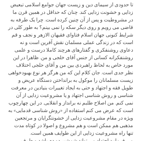
تا حدودی از سیمای دین و زیست جهان جوامع اسلامی تبعیض
زدایی و خشونت زدایی کند. چنان که حداقل در همین قرن ما
در مشروطیت و پس از آن چنین کرده است. چرا یک طرفه به
قاضی می رویم و روی دیگر سکه را نمی بینم؟ به طور کلی در
شرایط کنونی جهان اسلام فتاوای فقیهان الازهر و نجف و قم
است که در زندگی عملی مسلمان نقش آفرین است و نه
دعاوی روشنفکری و گفتارهای هرچند کاملا درست و علمی
روشنفکرانه کسانی از جنس آقای خلجی و من. ظاهرا در این
مورد خاص به لحاظ راهبردی بین من و آقای حلجی اختلاف
نظر جدی است. جان کلام این که من هرگز هر نوع بهبودخواهی
زیست مسلمانان را موکول به برانداختن دستگاه عریض و
طویل فقه و اجتهاد و حتی به ایجاد تغییرات بنیادین در معرفت
شناسی و روش شناسی اجتهاد و یا مشروعیت زدایی از آن
نمی کنم. من اصلاح طلبم نه برانداز و انقلابی. در این چهارچوب
است که عرض می کنم استفاده از «روش شناسی قدمایی» به
ویژه در مقام مشروعیت زدایی از خشونتگرایان و مرتجعین
مذهبی هم ممکن است و هم مشروع و اصولا در کوتاه مدت
تنها راه مشروعیت زدایی از این طوایف همین است.
می فرمایید اجتهاد می تواند شمشیر دو دم باشد و طرف