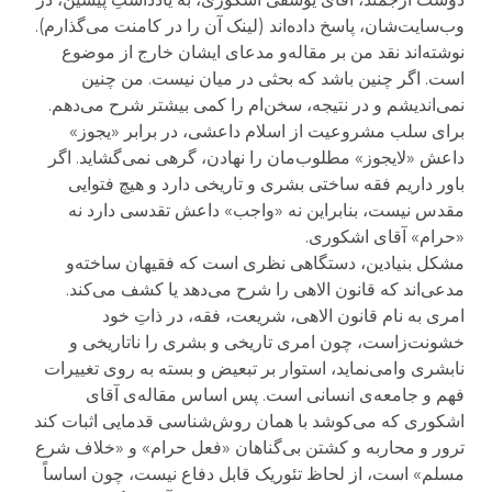
وب‌سایت‌شان، پاسخ داده‌اند (لینک آن را در کامنت می‌گذارم).
نوشته‌اند نقد من بر مقاله‌و مدعای ایشان خارج از موضوع
است. اگر چنین باشد که بحثی در میان نیست. من چنین
نمی‌اندیشم و در نتیجه، سخن‌ام را کمی بیشتر شرح می‌دهم.
برای سلب مشروعیت از اسلام داعشی، در برابر «یجوز»
داعش «لایجوز» مطلوب‌مان را نهادن، گرهی نمی‌گشاید. اگر
باور داریم فقه ساختی بشری و تاریخی دارد و هیچ فتوایی
مقدس نیست، بنابراین نه «واجب» داعش تقدسی دارد نه
«حرام» آقای اشکوری.
مشکل بنیادین، دستگاهی نظری است که فقیهان ساخته‌و
مدعی‌اند که قانون الاهی را شرح می‌دهد یا کشف می‌کند.
امری به نام قانون الاهی، شریعت، فقه، در ذاتِ خود
خشونت‌زاست، چون امری تاریخی و بشری را ناتاریخی و
نابشری وامی‌نماید، استوار بر تبعیض و بسته به روی تغییرات
فهم و جامعه‌ی انسانی است. پس اساس مقاله‌ی آقای
اشکوری که می‌کوشد با همان روش‌شناسی قدمایی اثبات کند
ترور و محاربه و کشتن بی‌گناهان «فعل حرام» و «خلاف شرع
مسلم» است، از لحاظ تئوریک قابل دفاع نیست، چون اساساً