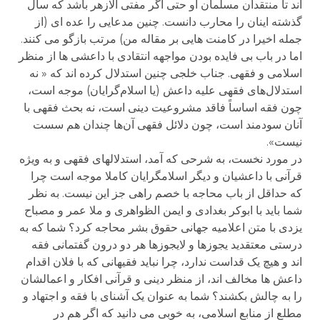
اند تا منتقدان مسلمان او حتی اگر مفتی الازهر باشد که سال
گذشته اینان را محارب دانست. چنین مدعایی را عده ای (از
جمله اخیرا در کامنت هایی بر مقاله من) مرتب بازگو می کنند.
اما در باب بی فایده بودن مواجهه انتقادی با داعشی ها از منظر
اسلامی و فقهی. جناب خلجی چنین استدلال کرده اند که « نه
استدلال‌های فقهی علیه داعش (یا اسلام‌گرایان) موجه است،
چون فقه اساساً فاقد مشروعیت دینی است، نه بحث فقهی با
آنان سودمند است، چون دلائل فقهی آن‌ها چندان هم سست
نیست».
در مورد نخست، به شرحی که آمد، استدلالهای فقهی و به ویژه
قرآنی با داعشیان و دیگر اسلامگرایان کاملا موجه است چرا
که حداقل از باب محاجه با خصم راهی جز این نیست. به نظر
شما باید با ابوکر بغدادی و ایمن الظواهری و ملا عمر و مصباح
یزدی با متن اعلامیه جهانی حقوق بشر محاجه کرد؟ شما که به
درستی معتقدید یجوزها و لایجوزها هر دو درون گفتمانی فقه
اند و هیچ یک قداست ندارد، چرا نباید فقیهانی که با فلان اقدام
داعش ها مخالف اند، از منظر دینی و قرآنی افکار و اعمالشان
را به چالش بکشند؟ شما به عنوان یک آشنای با فقه و اجتهاد و
مطلع از منابع اسلامی، به خوبی می دانید که اگر هم در