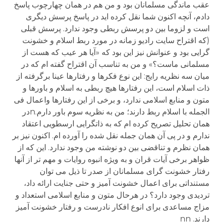
عقب ماندگی مسلمانان بود و من هم در همان چهارچوب پاسخ
دادم، آنچه اکنون شما نقل کرده اید در پاسخ پرسش دیگری
است و لزوما بین دو پرسش ربطی وجود ندارد. پرسش قبلی
(که اقتراح سایت رادیو زمانه در مورد ربط اسلام و خشونت
گرایی بود و عنوانش نیز این بود که «آیا هر عیب که هست از
مسلمانی ماست؟» و من به تناسب آن اقتراح گفته ام که در
میان سه نظریه رایج: این نوع فکرها و رفتارها عینا برگرفته از
ذات اسلام است، این رفتارها هیچ ربطی به اسلام و باورها و
متون و منابع اسلامی ندارد، و برخی از این رفتارها واعمال فی
الجمله با اسلام ربط دارند؛ من به نظریه سوم باور دارم.nدر
همان تحلیل تصریح کرده ام که به ذاتگرایی ارسطویی اعتقاد
ندارم و در پی آن همان جمله نقل شده را آورده ام. اکنون نیز بر
همان نظرم و تناقضی بین دو نوشته من وجود ندارد. این که از
ظواهر برخی آیات قران و به ویژه انبوه روایات و مهم تر از آنها
رفتار خشونت گرای مسلمانان از صدر تا ذیل می توان
مستنداتی برای اعمال خشونت آمیز و حتی جنایت ارائه داد،
تردیدی وجود دارد؟ در هرحال متون و منابع اسلامی استعداد و
مزاج مساعدی برای انوع افکار نادرست و رفتار خشونت آمیز
دارند. nn