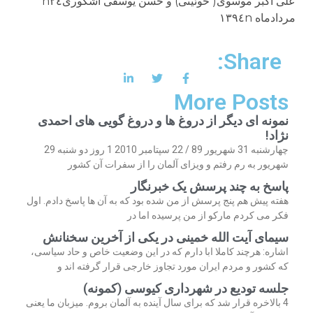
علی اکبر موسوی( خوئینی) و حسن یوسفی اشکوریn٢٤
مردادماه ١٣٩٤n
Share:
More Posts
نمونه ای دیگر از دروغ ها و دروغ گویی های احمدی
نژاد!
چهارشنبه 31 شهریور 89 / 22 سپتامبر 2010 1 روز دو شنبه 29
شهریور به رم رفتم و ویزای آلمان را از سفرات آن کشور
پاسخ به چند پرسش یک خبرنگار
هفته پیش هم پنج پرسش از من شده بود که به آن ها پاسخ دادم. اول
فکر می کردم مارکو از من پرسیده اما در
سیمای آیت الله خمینی در یکی از آخرین سخنانش
اشاره: هرچند کاملا ابا دارم که در این وضعیت خاص و حاد سیاسی،
که کشور و مردم ایران مورد تجاوز خارجی قرار گرفته اند و
جلسه تودیع در شهرداری کیوسی (کمونه)
4 بالاخره قرار شد که برای سال آینده به آلمان بروم. میزبان ما یعنی