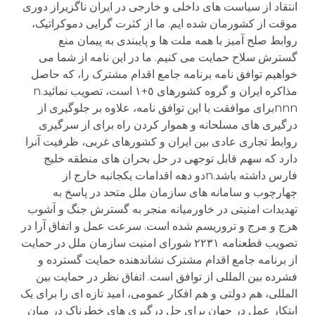
انتقاد از سیاست های داخلی و خارجی در ایران ناگزیراز دوری
موقت از کشورمان شده ایم. ما از کثرت گرایی دموکراتیک،
روابط صلح آمیز با همه ملت ها و پایبندی به پیمان منع
گسترش سلاح حمایت می کنیم. ما در این نامه از شما می
خواهیم توافق نامه برنامه جامع اقدام مشترک را، که حاصل
مذاکره ایران و گروه کشورهای ٥+١ است، تصویب نمائید.n
nnnبرای موافقت با این توافق نامه، علاوه بر جلوگیری از
درگیری های مسلحانه و هموار کردن راه برای از سرگیری
روابط تجاری عادی بین ایران و کشورهای غربی، ظرفیت آنرا
دارد که سهم قابل توجهی در حل بحران های منطقه خلیج
فارس داشته باشد.nدو دهه اقدامات یکجانبه خارج از
چهارچوب و سامانه های سازمان ملل متحد در پاسخ به
تهدیدات امنیتی در خاورمیانه منجر به گسترش جنگ و آشوب
هرج و مرج و تروریسم شده است. سرعت عمل و اتفاق آرا در
تصویب قطعنامه ٢٢٣١ شورای امنیت سازمان ملل در حمایت
از برنامه جامع اقدام مشترک نشاندهنده حمایت گسترده و
فشرده بین المللی از توافق است. اتفاق نظر در حمایت بین
المللی، هم دولتی و هم افکار عمومی، امید تازه ای را برای یک
ابتکار عمل در جهان برای حل درگیری های خطرناک در میان