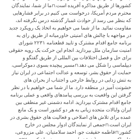
کشورها از طریق مذاکره آفریده است.nما از شما، نمایندگان
محترم مردم آمریکا، درخواست می کنیم در برابر فشارهایی
که بنظر می رسد از حوادث غمبار گذشته درس نگرفته اند،
مقاومت نمائید. ما از شما می خواهیم به اتخاذ یک رویکرد جدید
در مواجهه با چالش های امنیتی خاورمیانه از طریق رای به
برنامه جامع اقدام مشترک و تایید قطعنامه ٢٢٣١ شورای
امنیت سازمان ملل بپردازید. انجام این حرکت یک رویه حقوقی
برای حل و فصل اختلافات بین المللی از طریق گفتگو و
دیپلماسی را شکل می دهد.nمسیر پیچیده بسوی دموکراسی،
حمایت از حقوق بشر، توسعه و عدالت اجتماعی در ایران نیاز
به تنش زدایی در روابط خارجی و اجتناب از بحران های
خشونت آمیز در منطقه دارد. ما از شما می خواهیم با در نظر
گرفتن این واقعیت به بررسی پیامدهای واقعی و عملی برنامه
جامع اقدام مشترک بپردازید. ادامه دشمنی غیر منطقی بین
ایران وایالات متحده زیانی به هر دو کشور است و یک مانع
عمده برای تلاش های اصلاحی و فعالیت های حقوق بشری در
ایران است.nجمعی از نمایندگان ادوار مجلس در خارج
کشور:nفاطمه حقیقت جو، احمد سلامتیان، علی مزروعی،