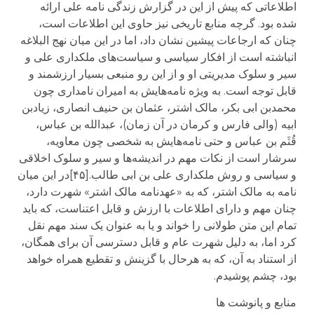
اطلاعاتی که پیش از این در گزارش زندگی نامه علی ارائه
شده بود. گرچه منابع تاریخی نیز حاوی این اطلاعات است،
چنان که ارجاعات پیشین نشان داد، اما در این میان نهج البلاغه
انباشته است از افکار سیاسی و سیاست‌های ملکداری علی و
سیر و سلوک مدیریتی او و از این رو منبعی بسیار ارزشمند و
قابل توجه است. به ویژه نامه‌هایش به امیران نامداری چون
محمدبن ابی بکر، مالک اشتر، عثمان بن حنیف انصاری، زیادبن
ابیه (والی فارس و کرمان در آن زمان)، عبدالله بن عباس،
قُثَم بن عباس و حتی نامه‌هایش به شخصی چون معاویه،
سرشار است از نکات مهم در اندیشه‌ها و سیر و سلوک اخلاقی
و سیاسی و روش ملکداری علی بن ابی طالب.[۴۵]در این میان
نامه به مالک اشتر، که به «عهدنامه مالک اشتر» شهرت دارد،
چنان مهم و دارای اطلاعات با ارزش و قابل اعتناست، که باید
تمام این متن طولانی را خواند و یا به عنوان یک سند مهم نقل
کرد اما، به دلیل شهرت عام و قابل دسترسی آن برای همگان،
از استناد به آن، که به هرحال با گزینش و تقطیع همراه خواهد
بود، چشم پوشیدم.
منابع و پانوشت ها