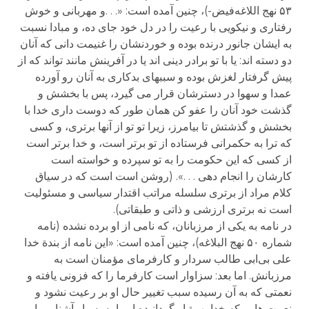
۵۳ نهج اللاغه‌فیض-)، چنین آمده است: «. . .و مهربانی و خوش
رفتاری و نیکویی با رعیت را در دل خود جای ده، و مبادا نسبت
به ایشان جانور درنده بوده و خوردنشان را غنیمت دانی که آنان
دو دسته اند: یا با تو برادر دینی اند یا در آفرینش مانند تواند که از
پیش گرفتار لغزش بوده و سببهای بدکاری به آنان رو آورده
عمدا و سهوا در دسترشان قرار می گیرد، پس با بخشش و
گذشت خود آنان را عفو کن همان طور که دوست داری خدا با
بخشش و گذشتش تا بیامرز، زیرا تو تو از آنها برتری، و کسی
که ترا به حکمرانی فرستاده از تو برتر است، و خدا برتر است
از کسی که این حکومت را به تو سپرده و خواسته است
کارشان را انجام دهی . . .». (روشن است است که در سیاق
کلام مراد از برتری سلسله مراتب اقتدار سیاسی و مسئولیت
است نه برتری ارزشی و ذاتی و طبقاتی).
در نامه به یکی از مرزبانان، که نامی از او برده نشده (نامه
شماره ۵۰ نهج البلاغه)، چنین آمده است: «این نامه از بندة خدا
علی بی‌ابی طالب سردار و کارفرمای مؤمنان است به
مرزبانش. اما بعد: سزاوار است کارفرما را که فزونی یافته و
نعمتی که به آن رسیده سبب تغییر حال او بر رعیت نشود و
نعمت هایی که خدا بهرة او گردانیده او را به بسیار آشنایی با