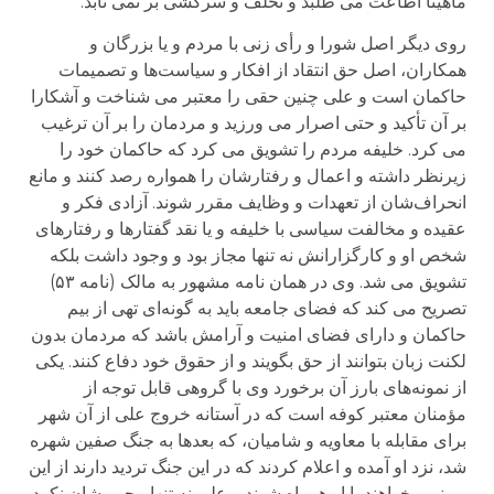
ماهیتا اطاعت می طلبد و تخلف و سرکشی بر نمی تابد.
روی دیگر اصل شورا و رأی زنی با مردم و یا بزرگان و
همکاران، اصل حق انتقاد از افکار و سیاست‌ها و تصمیمات
حاکمان است و علی چنین حقی را معتبر می شناخت و آشکارا
بر آن تأکید و حتی اصرار می ورزید و مردمان را بر آن ترغیب
می کرد. خلیفه مردم را تشویق می کرد که حاکمان خود را
زیرنظر داشته و اعمال و رفتارشان را همواره رصد کنند و مانع
انحراف‌شان از تعهدات و وظایف مقرر شوند. آزادی فکر و
عقیده و مخالفت سیاسی با خلیفه و یا نقد گفتارها و رفتارهای
شخص او و کارگزارانش نه تنها مجاز بود و وجود داشت بلکه
تشویق می شد. وی در همان نامه مشهور به مالک (نامه ۵۳)
تصریح می کند که فضای جامعه باید به گونه‌ای تهی از بیم
حاکمان و دارای فضای امنیت و آرامش باشد که مردمان بدون
لکنت زبان بتوانند از حق بگویند و از حقوق خود دفاع کنند. یکی
از نمونه‌های بارز آن برخورد وی با گروهی قابل توجه از
مؤمنان معتبر کوفه است که در آستانه خروج علی از آن شهر
برای مقابله با معاویه و شامیان، که بعدها به جنگ صفین شهره
شد، نزد او آمده و اعلام کردند که در این جنگ تردید دارند از این
رو نمی خواهند با او همراه شوند و علی نه تنها مجبورشان نکرد