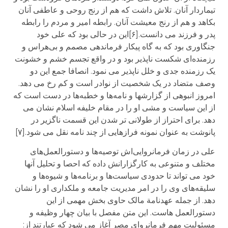
تیماردار آنان. تلاش داشت که هم از رنج روحی و عاطفی آنان
بکاهد و هم از رنج معیشت آنان. رابطه امیر و مردم را رابطه
پدر و فرزند می دانست.[۶]این در حالی بود که علی خود
جنگاوری بود که به گاه پیکار فرماندهی مصمم و بی‌هراس و
رزمنده‌ای شکست ناپذیر بود و در واقع تجسم خشم و خشونت
یک رزمنده جدی و خلل ناپذیر می نمود. انصافا جمع این دو
وصف متضاد در یک شخصیت از نوادر است و کم رخ می دهد.
امروز انبوهی از گزارشها و نامه‌ها و خطبه‌ها در دست است که
از این سیاست و مشی او را در مقام خلیفه اسلام نشان می
دهد. برای احتراز از طولانی تر شدن این قسمت ناگزیر در
پانوشت به عنوان نمونه فرازهایی از چند نامه نقل می شود.[۷]
علی در زمان فرمانروایی‌اش توصیه‌ها و دستورالعمل‌های
مختلف و متنوعی به کارگزارانش داده که احصا و تحلیل آنها
خود می تواند تا حدودی سیاست‌ها و برنامه‌ها و شیوه‌ها و
سلیقه‌های وی را در امر مدیریت جامعه و ملکداری او را نشان
دهد. از جمله عهدنامة مالک حاوی بخش مهمی از این
دستورالعمل هاست. این متن مفصل با بیان چهار وظیفه و
مسئولیت مهم فرمانروای مصر آغاز می شود که عبارتند از: