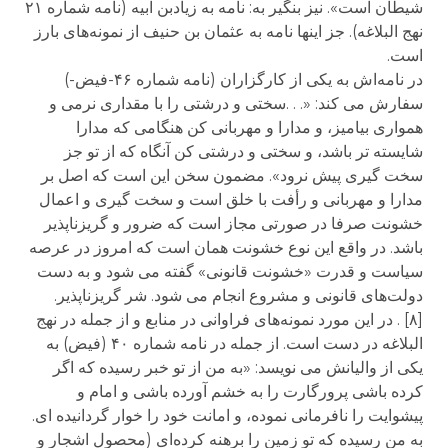
شیطان است». نیز بنگیر به: نامه به زیادبن ابیه (نامه شماره ۲۱
نهج البلاغه). جز اینها نامه به عثمان بن حنیف از نمونه‌های بارز
است.
در نامه‌اش به یکی از کارگزاران (نامه شماره ۴۶-فیض-)
سفارش می کند: «. . .سختی و درشتی را با مقداری نرمی و
همواری بیامیز، و مدارا و مهربانی کن هنگامی که مدارا
شایسته تر باشد، و سختی و درشتی کن آنگاه که از تو جز
سخت گیری پیش نرود». مضمون سخن این است که اصل بر
مدارا و مهربانی و رأفت با خلق است و سخت گیری و اعمال
خشونت صرفا در صورتی مجاز است که ضرور و گریزناپذیر
باشد. در واقع این نوع خشونت همان است که امروز در عرصه
سیاست و قدرت «خشونت قانونی» گفته می شود و به دست
دولت‌های قانونی و مشروع انجام می شود. شر گریزناپذیر.
[۸] . در این مورد نمونه‌های فراوانی در منابع و از جمله در نهج
البلاغه در دست است. از جمله در نامه شماره ۴۰ (فیض) به
یکی از والیانش می نویسد: «به من از تو خبر رسیده که اگر
کرده باشی پرورگارت را به خشم آورده باشی و امام و
پیشوایت را نافرمانی نموده، و امانت خود را خوار گردانیده ای.
به من رسیده که تو زمین را برهنه کرده‌ای (محصول اشجار و