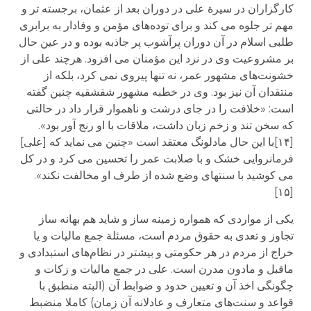
کارگزاران در سیرة علی در دوران بعد از عثمان، برجسته تر و
مهم تر جلوه می کند و برای توده‌های مؤمن و وفادار به برابری
طلبی اسلام در آن دوران پرآشوب پر جاذبه بوده و در عین حال
بر مشروعیت وی در نزد این مؤمنان می افزود. هرچند علی از
خشونت‌های مشهور عمر، نه تنها پیروی نمی کرد، بلکه از
منتقدان آن نیز بود. وی در خطبه مشهور شقشقیه چنین گفته
است: «خلافت را در جای درشت و ناهموار قرار داد در حالتی
که سخن تند و زخم زبان داشت، ملاقات با او رنج آور بود».
[۱۴]با این حال مادلونگ معتقد است «چنین می نماید که [علی]
فرمانروایی خشک و با صلابت عمر را تحسین می کرد و در کل
می کوشید با سنتهای وضع شده از طرف او مخالفت نکند».
[۱۵]
یکی از مواردی که همواره زمینه ساز و شاید هم بهانه ساز
تجاوز و تعدی به حقوق مردم است، مسئلة جمع مالیات و یا
خراج از مردم در هر حکومتی و بیشتر در نظام‌های استبدادی و
ماقبل و مادون مدرن است. علی در جمع مالیات و زکات و
چگونگی اخذ آن و تعیین حدود و ضوابط آن (البته منطبق با
قواعد و سنت‌های متعارف و عادلانه آن زمان) کاملا منضبط