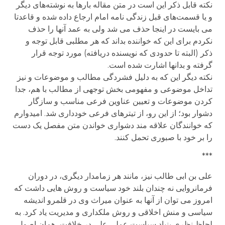
نکته قابل ذکر این است در متن مقاله بارها به نوشته‌های دیگر
و یا قسمت‌های قبل زندگی نامه امام ارجاع داده شده و قاعدتا
می بایست در اینجا حذف می شد ولی به عمد آنها را حذف
نکردم برای این که خواننده بداند که هر مطلبی قابل توجه و
ذکر (البته تا حدودی که نویسنده دریافته) مورد توجه قرار
گرفته و بدانها اشارت شده است.
نکته دیگر این که به دلیل فشردگی مطالب و موضوعات و نیز
تداخل موضوعی و مفهومی بخش توجهی از مطالب با هم، جدا
کردن موضوعات و تعیین عناوین فرعی مناسب و سازگار
دشوار بود؛ از این رو، از تیترهای فرعی خودداری شد. امیدوارم
که خوانندگان علاقه مند دشواری خواندن متن مفصل یک دست
را بر خود با صبوری تحمل کنند.
***
علی بن ابی طالب نیز، مانند هر زمامدار دیگری، در دوران
فرمانروایی نه چندان بلند خود سیاست و روش هایی داشت که
امروز می توان از آنها به عنوان میراث وی در قلمرو اندیشه
سیاسی و منش اخلاقی و روش ملکداری و مدیریت یاد کرد. به
لحاظ نظری بنیاد سیاست عملی علی در خلافت، همان اصول