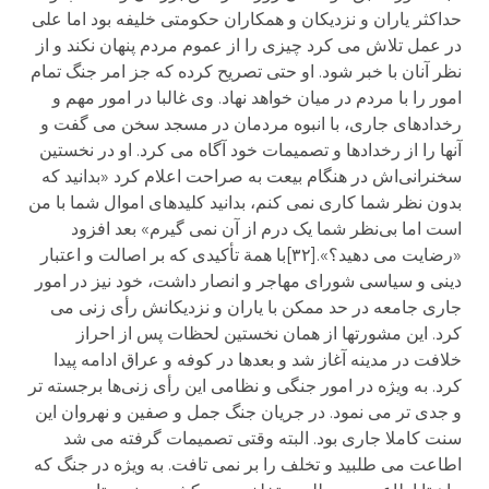
حداکثر یاران و نزدیکان و همکاران حکومتی خلیفه بود اما علی
در عمل تلاش می کرد چیزی را از عموم مردم پنهان نکند و از
نظر آنان با خبر شود. او حتی تصریح کرده که جز امر جنگ تمام
امور را با مردم در میان خواهد نهاد. وی غالبا در امور مهم و
رخدادهای جاری، با انبوه مردمان در مسجد سخن می گفت و
آنها را از رخدادها و تصمیمات خود آگاه می کرد. او در نخستین
سخنرانی‌اش در هنگام بیعت به صراحت اعلام کرد «بدانید که
بدون نظر شما کاری نمی کنم، بدانید کلیدهای اموال شما با من
است اما بی‌نظر شما یک درم از آن نمی گیرم» بعد افزود
«رضایت می دهید؟».[۳۲]با همة تأکیدی که بر اصالت و اعتبار
دینی و سیاسی شورای مهاجر و انصار داشت، خود نیز در امور
جاری جامعه در حد ممکن با یاران و نزدیکانش رأی زنی می
کرد. این مشورتها از همان نخستین لحظات پس از احراز
خلافت در مدینه آغاز شد و بعدها در کوفه و عراق ادامه پیدا
کرد. به ویژه در امور جنگی و نظامی این رأی زنی‌ها برجسته تر
و جدی تر می نمود. در جریان جنگ جمل و صفین و نهروان این
سنت کاملا جاری بود. البته وقتی تصمیمات گرفته می شد
اطاعت می طلبید و تخلف را بر نمی تافت. به ویژه در جنگ که