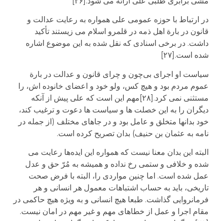
مشی برابری طلبی علی ارائه می شود.[۲۶]
در ارتباط با حوزه عمومی علی همواره به رعایت عدالت و
قانون در بارة اهل ذمه در قلمرو اسلام می زیستند تأکید
داشت. در برخی اسنادی که نقل شده به این موضوع اشاره
شده است.[۲۷]
سیاست او اجرای بی‌چون و چرای قانون و عدالت در بارة
عموم مردم بود و هیچ کس، ولو خود و اعضای خانوده اش، را
مستثنی نمی کرد.[۲۸]مهم این است که علی پیش از آنکه
دیگران را به این خصلت ها و سیاست ها دعوت و ترغیب کند،
خود بدانها متخلق و عامل بود و در جاهای مختلف (از جمله در
نامه به عثمان بن حنیف) بدان تصریح کرده است.
البته این بدان معنا نیست که همواره این ایده‌ها رعایت می
شده و خلافی و ستمی رخ نداده و همیشه به مُرّ حق و عدل
عمل شده است. اما چنین مواردی را، البته با فرض صحت
تاریخی، باید به حساب اشتباهات معمول هر انسانی و هر
فرمانروایی گذاشت. طبعا هیچ انسانی و به ویژه هیچ حاکمی در
مقام اجرا و عمل از خطاهای مهم و غیر مهم در امان نیست.