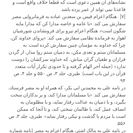
نشانه‌های آن همین دعوی است که قطعا خلاف واقع است و
قاعدتا نمی تواند از عمر یزده باشد.
[۷] . هنگام اعزام قیس بن سعدبن عباده به فرمانروایی مصر
سفارش می کند: «با عامه و خاصه مدارا کن که مدارا مایه
شگون است». هنگام اعزام نیرو برای فرونشاندن شورشیان
اهواز به فرماندة نظامی سفارش می کند: «پروای خداوند کن،
چرا که خداوند به مؤمنان چنین سفارش کرده است: به
مسلمانان ستم و تعدی مکن، به ذمیان ستم روا مدار، از گردن
فرازان و طغیان گران مباش، که خداوند سرکشان را دوست
ندارد» (جمله آخر الهام گرفته و تا حدودی تکرار آیات متعدد
قرآن در این باب است). طبری، جلد ۳، ص ۵۵۰ و جلد ۴، ص
۹۴.
در نامه علی به محمدبن ابی بکر، که همراه او به مصر فرستاد،
سفارش می کند: «با مسلمانان مدارا کند، و بر بدکاران سخت
بگیرد، و با ذمیان به عدالت رفتار نماید، و با مظلومان به
انصاف عمل کند، با ظالمان سختی کند، و تا آنجا که ممکن
است با مردم با گذشت و نیکی رفتار نماید». طبری، جلد ۳، ص
۵۵۶.
در نامه علی به مالک اشتر، هنگام اعزام به مصر (نامه شماره