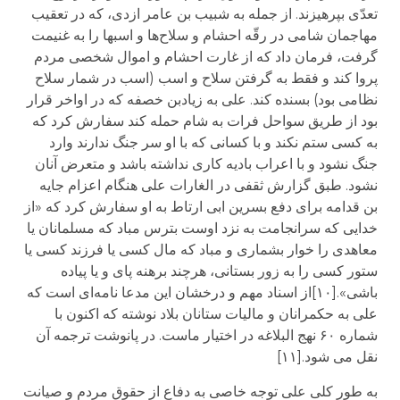
تعدّی بپرهیزند. از جمله به شبیب بن عامر ازدی، که در تعقیب
مهاجمان شامی در رقّه احشام و سلاح‌ها و اسبها را به غنیمت
گرفت، فرمان داد که از غارت احشام و اموال شخصی مردم
پروا کند و فقط به گرفتن سلاح و اسب (اسب در شمار سلاح
نظامی بود) بسنده کند. علی به زیادبن خصفه که در اواخر قرار
بود از طریق سواحل فرات به شام حمله کند سفارش کرد که
به کسی ستم نکند و با کسانی که با او سر جنگ ندارند وارد
جنگ نشود و با اعراب بادیه کاری نداشته باشد و متعرض آنان
نشود. طبق گزارش ثقفی در الغارات علی هنگام اعزام جایه
بن قدامه برای دفع بسرین ابی ارتاط به او سفارش کرد که «از
خدایی که سرانجامت به نزد اوست بترس مباد که مسلمانان یا
معاهدی را خوار بشماری و مباد که مال کسی یا فرزند کسی یا
ستور کسی را به زور بستانی، هرچند برهنه پای و یا پیاده
باشی».[۱۰]از اسناد مهم و درخشان این مدعا نامه‌ای است که
علی به حکمرانان و مالیات ستانان بلاد نوشته که اکنون با
شماره ۶۰ نهج البلاغه در اختیار ماست. در پانوشت ترجمه آن
نقل می شود.[۱۱]
به طور کلی علی توجه خاصی به دفاع از حقوق مردم و صیانت