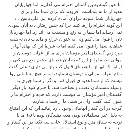
ما بدین گونه به بزرگانمان احترام می گذاریم. اما چهارپایان
هدیه از ما به شماست. افزودند که برای شما غذا و برای
چهارپایان شما علوفه فراوان آماده کرده ایم. علی پاسخ داد:
این گونه احترام را رها کنید چرا که چنین رفتاری به آنان سودی
نمی رساند اما شما را به رنج و مشقت می اندازد. اما چهارپایان
تان را قبول می کنم ولی به عنوان خراج و مالیات تان نه هدیه.
غذاهای شما را قبول می کنیم اما به شرط این که بهای آنها را
بپردازیم. گفتند‌ای امیر مؤمنان! برای ما از اعراب دوستان و
موالی اند، ما را از این که به آنان هدیه‌ای بدهیم منع می کنی و
از این که آنها از ما هدیه‌ای قبول کنند باز می داری؟ علی گفت:
تمام اعراب موالی و دوستان شمایند، اما بر هیچ مسلمانی روا
نیست که از شما هدیه‌ای قبول کند، و اگر از شما چیزی به
وسیله مسلمانان غصب و تصاحب شد، با خبرم کنید. بار دیگر
گفتند:‌ای امیر مؤمنان! ما دوست داریم که هدیه و احترام ما را
قبول کنید. گفت: وای بر شما، ما از شما بی‌نیازیم.
گرچه در این گفتار ابهاماتی وجود دارد (مانند این که این امتناع
به دلیل غیر مسلمانان بودن هدیه دهندگان بوده یا نه) اما با
توجه به سیاق متن و نوع استدلال علی، سه نکته در این گفتار و
رفتار قطعی می نماید: اولا‌مردمان نباید در برابر حاکمان و