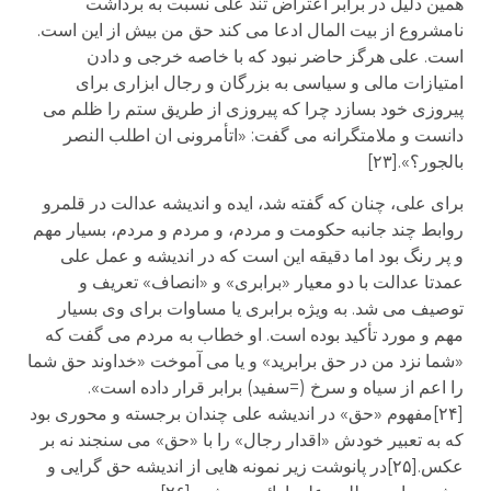
همین دلیل در برابر اعتراض تند علی نسبت به برداشت
نامشروع از بیت المال ادعا می کند حق من بیش از این است.
است. علی هرگز حاضر نبود که با خاصه خرجی و دادن
امتیازات مالی و سیاسی به بزرگان و رجال ابزاری برای
پیروزی خود بسازد چرا که پیروزی از طریق ستم را ظلم می
دانست و ملامتگرانه می گفت: «اتأمرونی ان اطلب النصر
بالجور؟».[۲۳]
برای علی، چنان که گفته شد، ایده و اندیشه عدالت در قلمرو
روابط چند جانبه حکومت و مردم، و مردم و مردم، بسیار مهم
و پر رنگ بود اما دقیقه این است که در اندیشه و عمل علی
عمدتا عدالت با دو معیار «برابری» و «انصاف» تعریف و
توصیف می شد. به ویژه برابری یا مساوات برای وی بسیار
مهم و مورد تأکید بوده است. او خطاب به مردم می گفت که
«شما نزد من در حق برابرید» و یا می آموخت «خداوند حق شما
را اعم از سیاه و سرخ (=سفید) برابر قرار داده است».
[۲۴]مفهوم «حق» در اندیشه علی چندان برجسته و محوری بود
که به تعبیر خودش «اقدار رجال» را با «حق» می سنجند نه بر
عکس.[۲۵]در پانوشت زیر نمونه هایی از اندیشه حق گرایی و