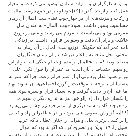
بود و به کارگزاران و مالیات ستانان توصیه می کرد طبق معیار
عمل کنند و از حد نگذرند.[۱۶]خود او نیز در جمع درست مالیات
و زکات و هزینه‌های آن در چهارچوب نظام بیت¬المال آن زمان
حساسیت بسیار داشت. اصولا «بیت¬المال» به عنوان مال
عمومی بود و می بایست به مردم می رسید و علی در توزیع
عالادنه و برابر آن دقت و وسواس فراوان داشت. در زندگی
نامه عمر آمد که چگونگی توزیع بیت¬المال در آن زمان به
سختی محل مناقشه و اعتراض شد. در آن زمان جنگاوران
معتقد بودند که بیت¬المال برآمده از غنائم جنگی است و از این
رو سهم اختصاصی آنان است اما عمر آن را قبول نکرد. علی
نیز بر همین نظر بود ولی او از عمر فراتر رفت. چرا که عمر به
مسلمانان با توجه به موقعیت و گروه اجتماعی‌شان تفاوت نهاد
اما علی آن را نادیده گرفت و به استناد قرآن و سیره نبوی همه
را یکسان قرار داد.[۱۷]او خود نیز به اندازه دیگران سهم می
برد هرچند گاه به سود دیگری از سهم خود نیز چشم می پوشید.
[۱۸]به گزارش یعقوبی علی مردم را در عطا برابر نهاد و کسی
را بر کسی برتری نداد، و موالی را چنان عطا داد که عرب
اصیل را.[۱۹]او یک بار تصریح کرد که اگر بنا بود که اموال
شخصی‌ام را تقسیم کنم باز بین مردم به تساوی و برابر تقسیم