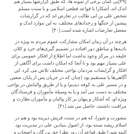
[۲۹]بی گمان برخی از نمونه ها، که طبق گزارشها بسیار هم
اندک اند، آشکارا با قواعد قطعی اسلامی و با سنت مسلم
شخص علی بن ابی طالب در تعارض اند که در گزارشات
پیشین از جنگها و رخدادهای مختلف، به این موارد اندک و
معضل تعارضات اشاره شده است.[۳۰]
هرچند در آن زمان امکان مشارکت عموم مردم به ویژه در
بادیه‌ها و مناطق دور افتاده در تصمیم گیری‌های خرد و کلان
خلیفه در مرکز وجود نداشت اما اطلاع از افکار عمومی برای
علی بسیار مهم بود و تا آنجا که امکان داشت برای آگاهی از
افکار و گرایشات مردمان نواحی مختلف تلاش می کرد. این
آگاهی‌ها یا مستقیم بود (چنان که در جریان پس از پایان صفین
و در مسیر علی به کوفه دیدیم) و یا از طریق والیانش در نواحی
مختلف به دست می آمد و یا به وسیلة مأموران و فرستادگان
ویژه او، که آشکار و پنهان بر کار والیان و مأموران نظارت و
مراقبت داشتند، حاصل می شد.[۳۱]
مشورت و شورا، که هم در سنت قریش دیرینه بود و هم در
اسلام ریشه بسته بود، از اصول بنیادین علی در مدیریت بود.
البته شورا طبق قواعد آن روز نظرا حق بزرگان و اصحاب و