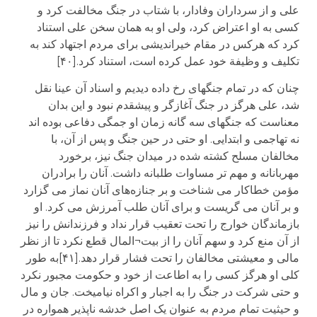
علی و از سرداران وفادار، با شتاب در جنگ مخالفت کرد و
کسی به او اعتراض کرد، ولی او به همان سخن علی استناد
کرد که هرکس در مقام خیراندیشی برای مردم اجتهاد کند به
تکلیف و وظیفة خود عمل کرده است، استناد کرد.[۴۰]
چنان که در تمام جنگهای رخ داده دیدیم و اسناد آن عینا نقل
شد، علی هرگز در جنگ آغازگر و پیشقدم نبود و این بدان
معناست که جنگهای سه گانه زمان او جمگی دفاعی بوده اند
نه تهاجمی و ابتدایی. او حتی در حین جنگ و پس از آن، با
مخالفان مسلح کشته شده در میدان جنگ نیز، برخورد
مهربانانه و مهم تر مساوات طلبانه داشت. آنان را برادران
مؤمن خطاکار می شناخت و بر جنازه‌های آنان نماز می گزارد
و بر آنان می گریست و برای آنان طلب آمرزش می کرد. او
بازماندگان خوارج را تحت تعقیب قرار نداد و فرزندانش را نیز
از آن منع کرد و سهم آنان را از بیت¬المال قطع نکرد تا از نظر
مالی و معیشتی مخالفان را تحت فشار قرار دهد.[۴۱]به طور
کلی او هرگز کسی را به اطاعت از خود و حکومت مجبور نکرد
و حتی شرکت در جنگ را به اجبار و اکراه نیامیخت. جان و مال
و حیثیت تمام مردم به عنوان یک اصل خدشه ناپذیر همواره در