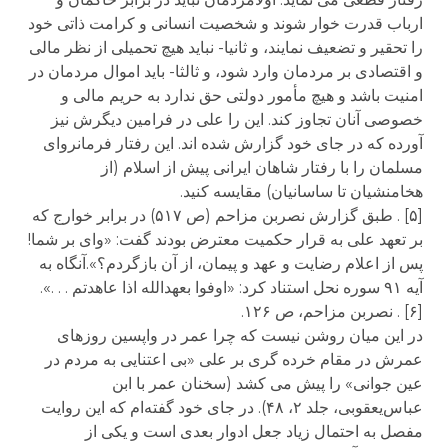
ارباب قدرت خوار شوند و شخصیت انسانی و کرامت ذاتی خود
را تحقیر و تضعیف نمایند، و ثانیا- نباید هیچ تحمیلی از نظر مالی
و اقتصادی بر مردمان وارد شود، و ثالثا- باید اموال مردمان در
امنیت باشد و هیچ مأمور دولتی حق ندارد به حریم مالی و
خصوصی آنان تجاوز کند. این را علی در فرامین دیگرش نیز
آورده که در جای خود گزارش شده اند. این رفتار فرمانروای
مسلمان را با رفتار شاهان ایرانی پیش از اسلام (از
هخامنشیان تا ساسانیان) مقایسه کنید.
[۵] . طبق گزارش نصربن مزاحم (ص ۵۱۷) در برابر خوارج که
بر تعهد علی به قرار حکمیت معترض بودند گفت: «وای بر شما!
پس از اعلام رضایت و عهد و پیمان، از آن بازگردم؟».آنگاه به
آیه ۹۱ سوره نحل استناد کرد: «اوفوا بعهدالله اذا عاهدتم . . .».
[۶] . نصربن مزاحم، ص ۱۲۶.
در این میان روشن نیست که چرا عمر در واپسین روزهای
عمرش در مقام خرده گری بر علی «بی اعتنایی به مردم در
عین جوانی» را پیش می کشد (سخنان عمر با ابن
عباس‌یعقوبی، جلد ۲، ۴۸). در جای خود گفته‌ام که این روایت
مفصل به احتمال زیاد جعل ادوار بعدی است و یکی از