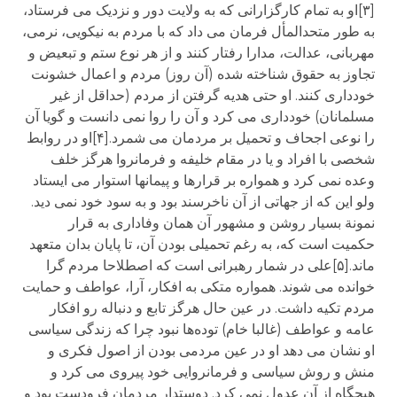
[۳]او به تمام کارگزارانی که به ولایت دور و نزدیک می فرستاد،
به طور متحدالمأل فرمان می داد که با مردم به نیکویی، نرمی،
مهربانی، عدالت، مدارا رفتار کنند و از هر نوع ستم و تبعیض و
تجاوز به حقوق شناخته شده (آن روز) مردم و اعمال خشونت
خودداری کنند. او حتی هدیه گرفتن از مردم (حداقل از غیر
مسلمانان) خودداری می کرد و آن را روا نمی دانست و گویا آن
را نوعی اجحاف و تحمیل بر مردمان می شمرد.[۴]او در روابط
شخصی با افراد و یا در مقام خلیفه و فرمانروا هرگز خلف
وعده نمی کرد و همواره بر قرارها و پیمانها استوار می ایستاد
ولو این که از جهاتی از آن ناخرسند بود و به سود خود نمی دید.
نمونة بسیار روشن و مشهور آن همان وفاداری به قرار
حکمیت است که، به رغم تحمیلی بودن آن، تا پایان بدان متعهد
ماند.[۵]علی در شمار رهبرانی است که اصطلاحا مردم گرا
خوانده می شوند. همواره متکی به افکار، آرا، عواطف و حمایت
مردم تکیه داشت. در عین حال هرگز تابع و دنباله رو افکار
عامه و عواطف (غالبا خام) توده‌ها نبود چرا که زندگی سیاسی
او نشان می دهد او در عین مردمی بودن از اصول فکری و
منش و روش سیاسی و فرمانروایی خود پیروی می کرد و
هیچگاه از آن عدول نمی کرد. دوستدار مردمان فرودست بود و