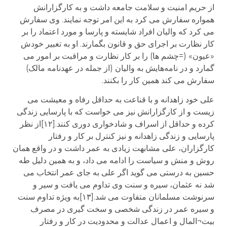
از حریم امنیت و سلامت جامعه داشت و به کارگزارانش
همواره سفارش می کرد به این امر توجه نمایند. وی سفارش
می کرد که والیان افراد شایسته و پارسا و مورد اعتماد را بر
کار نظارت بر اجرای حق و قانون بگمارند. او به تعبیر خودش
«عیون» (=چشم ها) را بر کار نظارت و مراقبت بر امور می
گمارد و در نامه‌هایش به والیان (از جمله در عهدنامه مالک)
سفارش می کند همین کار را بکنند.
علی خود زاهدانه و با قناعت به حداقل رفاه و معیشت می
زیست و از کارگزارانش نیز می خواست که با پارسایی زندگی
کرده و حداقل از اسراف و شادخواری دوری کنند.[۱۲]از نظر
پارسایی و زندگی زاهدانه و نیز کنترل بر کار و رفتار
کارگزاران، علی مشابهت زیادی به عمر داشت و در واقع همان
روش و منش و سیاست را ادامه می داد، و به همین دلیل طه
حسین به درستی می گوید اگر علی به جای عمر انتخاب می
شد نه عثمان، سیره و سنت وی تداوم می یافت و سیر و
سرنوشت مسلمانان متفاوت می شد.[۱۳]به ویژه تداوم سنت
و سیره عمر در زندگی شخصی و سخت گیری در مصرف
بیت¬المال و اعمال عدالت و محدودیت در کار و رفتار