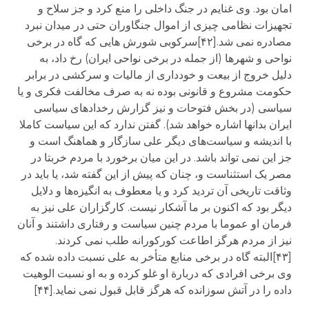
امان بود. وی غنایم در جنگ داخلی را منع کرد و جز سلاح و
تجهیزات نظامی چیزی از اموال جنگاوران حتی در میدان نبرد
مصادره نمی شد.[۴۲]سرکوبی شورش هایی که گاه در برخی
نواحی و شهرها (از جمله در برخی نواحی ایران) رخ داد، به
دلیل خروج از بیعت و خودداری از مالیات و سرکشی در برابر
حکومت مشروع و قانونی بوده نه به صرف مخالفت فکری و یا
سیاسی (در بخش فتوحات و نیز گزارش رخدادهای سیاسی
ایران بدانها اشاره خواهد شد). گفتن ندارد که این سیاست کاملا
با اندیشه و سیاست‌های دیگر علی سازگار و هماهنگ است و
جز این نمی تواند باشد. در این میان برخورد با مردم خربتا در
مصر یک استثناست و، چنان که پیش از این گفته شد، یا باید در
وثاقت تاریخی آن تردید کرد و یا معطوف به انگیزه‌ها و دلایل
دیگر بود که اکنون بر ما آشکار نیست. کارگزاران علی نیز به
فرمان او عموما با مردم چنین سیاست و رفتاری داشتند و آنان
نیز از مردم هرگز اطاعت کورکورانه طلب نمی کردند.
[۴۳]البته گاه در برخی منابع متأخر به علی نسبت داده شده که
وی برخی افرادی که دربارة او غلو کرده و به او نسبت الوهیت
داده را در آتش سوزانده که هرگز قابل قبول نمی نماید.[۴۴]