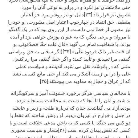
حتی ملامتشان نیز نکرد و در برابر به نوعی آنان را مورد
تشویق نیز قرار داد.[۳۳]دلیل او نیز روشن بود. جز اعتبار
منطقی حق انتقاد در چهارچوب اعتبار اصل مشورت، او خود را
نیز مصون از خطا نمی دانست. از این روی بود که در یک گفتگو
با مروان و برخی دیگر، که به عنوان پوزش خواهی نزد او آمده
بودند، با شفافیت تمام می گوید «فان قلت حقّا فصدّقونی، و
ان قلت غیر ذلک فردوه علّی».[۳۴](اگر سخنی به حق و راستی
گفتم، مرا تصدیق و تأیید کنید؛ و اگر خطا گفتم، مرا رد کنید).
متنی که در پانوشت نقل می شود، اندیشه و سیاست عملی
علی را در این زمینه آشکار می کند. او حتی مانع کسانی نشد
که از عراق و حجاز به معاویه می پیوستند.[۳۵]
با مخالفان سیاسی هرگز برخورد خشونت آمیز و سرکوبگرانه
نداشت و آنان را تا آنجا که دست به مخالفت مسلحانه نزده
بودند،آزاد می گذاشت. چنان که دربارة طلحه و زبیر و عایشه
در جمل و خوارج در نهروان دیدیم. او روشن ساخته که فقط با
دو کس می جنگد: با کسی که به ناحق مدعی خلافت است و با
کسی که نقض پیمان کرده است.[۳۶]شعار و سیاست محوری
علی در مواجهه با مخالفان سیاسی و نظامی این سخن بود: