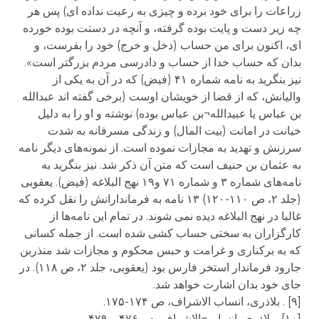
زراعات را برای خود برده و چیزی به رعیت نداده ای) پس هر
چه زیر دست و پایت بوده گرفته، و آنچه در دستت بوده خورده
ای، اکنون برای من حساب (دخل و خرج) خود را بفرست، و
بدان که حساب خدا از حساب و دادرسی مردم بزرگتر است».
نیز بنگرید به نامه شماره ۴۱ (فیض) که در آن به یکی از
والیانش، که از قضا از خویشان اوست (برخی گفته اند عبدالله
بن عباس یا عبیدالله¬بن عباس بوده) نوشته و او را به دلیل
خیانت در امانت (بیت المال) و زندگی مسرفانه به شدت
سرزنش و تهدید به مجازات نموده است. از نمونه‌های دیگر نامه
به عثمان بن حنیف است که متن آن ذکر شد. نیز بنگرید به
نامه‌های شماره ۳ و شماره ۷۱ و۱۹ نهج البلاغه (فیض). یعقوبی
(جلد ۲، ص ۱۱۰-۱۲۰) ۱۳ نامه به فرماندارانش را نقل کرده که
غالبا در نهج البلاغه دیده نمی شوند. در تمام این نامه‌ها از
کارگزاران به سختی حساب کشی شده است. از جمله کسانی
که به برکناری و غرامت و حبس محکوم و مجازات شد منذربن
جارود فرماندار استخر فارس بود (یعقوبی، جلد ۲، ص ۱۱۸). در
جای خود بدان اشارت خواهد شد.
[۹] . بلاذری، انساب الاشراف، ص ۱۷۴-۱۷۵.
[۱۰] . بلاذری، انساب¬الاشراف، ص ۴۷۶ و ۴۷۹.