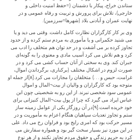
ستاندن خراج، پیکار با دشمنان (=حفظ امنیت داخلی و
خارجی)، تلاش برای پرورش و تربیت و رفاه عمومی و در
نهایت عمران و آبادنی بلاد (شهرها=سرزمین).
وی بر کار کارگزاران نظارت کامل داشت. وقتی می دید و یا
می شنید حکمرانی و یا مأموری به مردم ستم کرده و از حدود
تجاوز کرده بر می آشفت و در حد توان هم متخلف را ادب می
کرد و هم تلاش می کرد آسیب مادی و معنوی را به گونه‌ای
جبران کند. وی به سختی از آنان حساب کشی می کرد و در
صورت لزوم در اشکال مختلف (برکناری، برگرداندن اموال،
غرامت، حبس و . . .) متخلفان را مجازات می کرد.[۸]از جمله او
متوجه بود که کارگزاران و والیان از بیت¬المال و اموال
عمومی سود شخصی نبرند. از این رو به شخصیتی چون ابن
عباس ایراد می گیرد که چرا از پول بیت¬المال کنیزانی برای
خود خریده است.[۹]در آن روزگار یکی از عوامل زمینه ساز
ستم و تجاوز تعدیات سپاهیان هنگام اعزام به مأموریت و در
مسیر حرکت بود که امری رایج بود و فراوان رخ می داد. علی
در این مورد نیز بسیار سخت گیر بود و همواره سفارش می
کرد به حریم زندگی و حقوق مردم تجاوز نکنند و از هر نوع