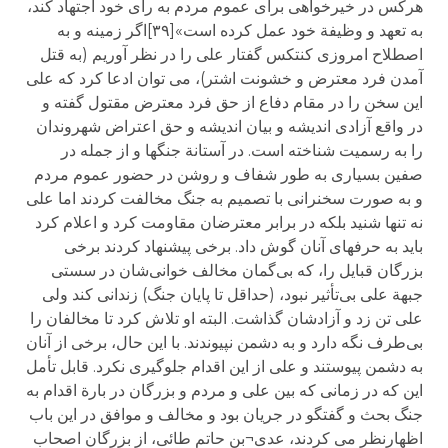
هرکس در خیرخواهی برای عموم مردم به رأی خود اجتهاد کند،
به تعهد و وظیفة خود عمل کرده است»[۳۹]اگر زمینه و به
اصطلاح امروزی کنتکس گفتار علی را در نظر آوریم (به قتل
آمدن فرد معترض و خشونت اشتر)، می توان ادعا کرد که علی
این سخن را در مقام دفاع از حق فرد معترض مقتول گفته و
در واقع آزادی اندیشه و بیان اندیشه و حق اعتراض شهروندان
را به رسمیت شناخته است. در آستانة جنگها و از جمله در
صفین بسیاری به طور شفاف و روشن در حضور عموم مردم
و به صورت سخنرانی با تصمیم به جنگ مخالفت کردند اما علی
نه تنها شنید بلکه در برابر معترضان مقاومت کرد و اعلام کرد
باید به حرفهای آنان گوش داد. برخی پیشنهاد کردند برخی
بزرگان قبایل را، که بی‌گمان مخالف خوانی‌شان در سستی
جبهة علی بی‌تأثیر نبود، (حداقل تا پایان جنگ) زندانی کند ولی
علی تن زد و آزادشان گذاشت. البته او تلاش کرد تا مخالفان را
بی‌طرف نگه دارد و به دشمن نپیوندند. با این حال، برخی از آنان
به دشمن پیوستند و علی از این اقدام جلوگیری نکرد. قابل تأمل
این که در زمانی که بین علی و مردم و بزرگان در بارة اقدام به
جنگ بحث و گفتگو در جریان بود و مخالف و موافق در این باب
اظهارنظر می کردند، عدی¬بن حاتم طائی، از بزرگان اصحاب