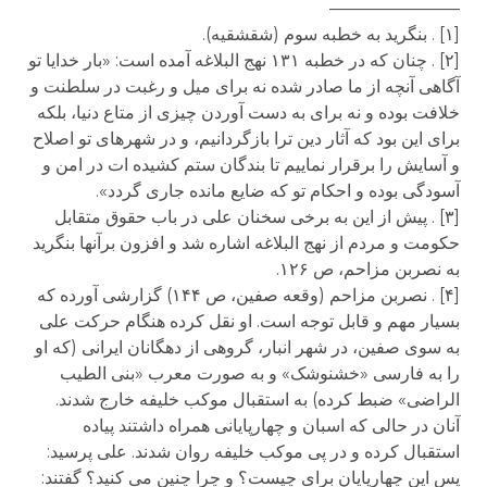
———————–
[۱] . بنگرید به خطبه سوم (شقشقیه).
[۲] . چنان که در خطبه ۱۳۱ نهج البلاغه آمده است: «بار خدایا تو
آگاهی آنچه از ما صادر شده نه برای میل و رغبت در سلطنت و
خلافت بوده و نه برای به دست آوردن چیزی از متاع دنیا، بلکه
برای این بود که آثار دین ترا بازگردانیم، و در شهرهای تو اصلاح
و آسایش را برقرار نماییم تا بندگان ستم کشیده ات در امن و
آسودگی بوده و احکام تو که ضایع مانده جاری گردد».
[۳] . پیش از این به برخی سخنان علی در باب حقوق متقابل
حکومت و مردم از نهج البلاغه اشاره شد و افزون برآنها بنگرید
به نصربن مزاحم، ص ۱۲۶.
[۴] . نصربن مزاحم (وقعه صفین، ص ۱۴۴) گزارشی آورده که
بسیار مهم و قابل توجه است. او نقل کرده هنگام حرکت علی
به سوی صفین، در شهر انبار، گروهی از دهگانان ایرانی (که او
را به فارسی «خشنوشک» و به صورت معرب «بنی الطیب
الراضی» ضبط کرده) به استقبال موکب خلیفه خارج شدند.
آنان در حالی که اسبان و چهارپایانی همراه داشتند پیاده
استقبال کرده و در پی موکب خلیفه روان شدند. علی پرسید:
پس این چهارپایان برای چیست؟ و چرا چنین می کنید؟ گفتند: