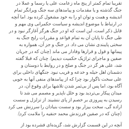
تقریبا تمام کمتر از پنج ماه زعامت علی یا رسما و عملا در
جنگ گذشته و یا مقدمات و پیامدهای سه جنگ ویرانگر تمام
اندیشه و همت و توان او را به خود مشغول کرده بود. اما آنچه
در ارتباط با موضوع اندیشه و سیاست حکمرانی وی مهم و
قابل ذکر است، این است که او در جنگ هرگز آغازگر نبود و در
طی جنگ تا پایان آن به تمام قواعد و مقررات رایج جنگ به
سختی پایبندی نشان می داد. در جنگ و جز آن، همواره به
پیمانها و قول و قرارها وفادار می ماند (چنان که در جریان
صفین و ماجرای تراژیک حکمیت دیدیم). چنان که قبلا گفته
شد، علی هر گز در جنگ و صلح و در روابط با دوستان و
دشمنان اهل حیله و خدعه و فریب نبود. جنگهای داخلی برای
علی سخت ناگوار بود چرا که از پیامدهای منفی آنها به خوبی
آگاه بود، اما پس از بی‌ثمر شدن تلاشها برای وقوع آن، در
میدان پیکار بی‌تردید بود و خلل ناپذیر و مصمم می شد تا
رسیدن به پیروزی بر خصم از پای ننشیند. از تزلزل و سست
اراده گی، سخت بیزار بود و سست بنیادان را سرزنش می کرد
(چنان که در صفین فرزندش محمد حنفیه را ملامت کرد).
آنچه در این قسمت گزارش شد، گزیده‌ای فشرده بود از