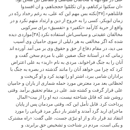
«ان سکتوا ترکناهم، و ان تکلمّوا حججناهم، و ان افسدوا
قاتلناهم».[۳۷]نکته بس مهم این که علی، به رغم رخداد ردّه در
زمان ابوبکر، کسی را به خروج از دین و ارتداد متهم نکرد و در
واقع از حربة کارآمد «تکفیر» و «تفسیق» برای سرکوبی
مخالفان عقیدتی و سیاسی‌اش استفاده نکرد.[۳۸]مواردی دیده
شده که اگر مخالفی به هر دلیلی از سوی حامیان وی آسیب
می دید، در مقام دفاع از حق و حقوق وی بر می آمد. آورده اند
زمانی که در آستانة جنگ صفین علی با مردم سخن گفت و
آنان را به جنگ فراخواند، مردی به نام «اربد» به علی اعتراض
کرد که چرا می خواهد آنان را مانند گذشته در بصره به جنگ با
براداران شامی ببرد، اشتر او را تهدید کرد و او گریخت و
لحظاتی بعد مرد معترض مورد حمله شماری از یاران و حامیان
علی قرار گرفت و کشته شد. علی در مقام تحقیق برآمد. وقتی
روشن شد که قاتل شناخته نیست، دیه او را از بیت¬المال
پرداخت کرد. قابل تأمل این که، وقتی مردمان پس از پایان
ماجرای اربد گرد آمدند و اشتر بار دیگر مرد قربانی را مورد
انتقاد تند قرار داد و از او تبرّی جست، علی گفت: «راه مشترک
و یکی است، مردم در شناخت و تشخیص حق برابرند، و