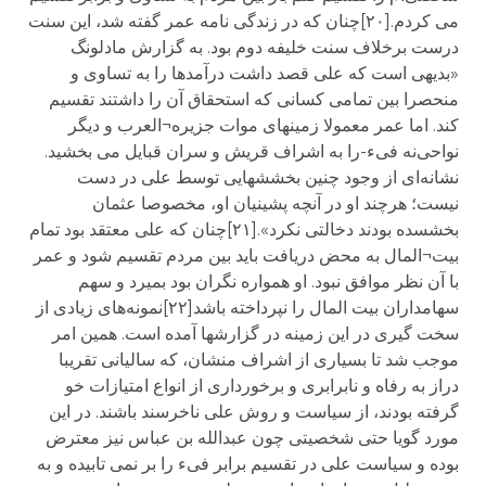
می کردم.[۲۰]چنان که در زندگی نامه عمر گفته شد، این سنت
درست برخلاف سنت خلیفه دوم بود. به گزارش مادلونگ
«بدیهی است که علی قصد داشت درآمدها را به تساوی و
منحصرا بین تمامی کسانی که استحقاق آن را داشتند تقسیم
کند. اما عمر معمولا زمینهای موات جزیره¬العرب و دیگر
نواحی‌نه فیء-را به اشراف قریش و سران قبایل می بخشید.
نشانه‌ای از وجود چنین بخششهایی توسط علی در دست
نیست؛ هرچند او در آنچه پشینیان او، مخصوصا عثمان
بخشسده بودند دخالتی نکرد».[۲۱]چنان که علی معتقد بود تمام
بیت¬المال به محض دریافت باید بین مردم تقسیم شود و عمر
با آن نظر موافق نبود. او همواره نگران بود بمیرد و سهم
سهامداران بیت المال را نپرداخته باشد[۲۲]نمونه‌های زیادی از
سخت گیری در این زمینه در گزارشها آمده است. همین امر
موجب شد تا بسیاری از اشراف منشان، که سالیانی تقریبا
دراز به رفاه و نابرابری و برخورداری از انواع امتیازات خو
گرفته بودند، از سیاست و روش علی ناخرسند باشند. در این
مورد گویا حتی شخصیتی چون عبدالله بن عباس نیز معترض
بوده و سیاست علی در تقسیم برابر فیء را بر نمی تابیده و به